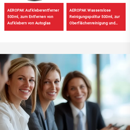
AEROPAK Aufkleberentferner
AEROPAK Wasserslose
500ml, zum Entfernen von
Reinigungspolitur 500ml, zur
Aufklebern von Autoglas
Oberflächenreinigung und
Karosseriewachs für Autos