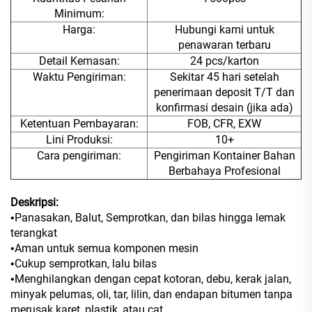
Minimum:
Harga:
Hubungi kami untuk
penawaran terbaru
Detail Kemasan:
24 pcs/karton
Waktu Pengiriman:
Sekitar 45 hari setelah
penerimaan deposit T/T dan
konfirmasi desain (jika ada)
Ketentuan Pembayaran:
FOB, CFR, EXW
Lini Produksi:
10+
Cara pengiriman:
Pengiriman Kontainer Bahan
Berbahaya Profesional
Deskripsi:
Panasakan, Balut, Semprotkan, dan bilas hingga lemak
•
terangkat
Aman untuk semua komponen mesin
•
Cukup semprotkan, lalu bilas
•
Menghilangkan dengan cepat kotoran, debu, kerak jalan,
•
minyak pelumas, oli, tar, lilin, dan endapan bitumen tanpa
merusak karet, plastik, atau cat