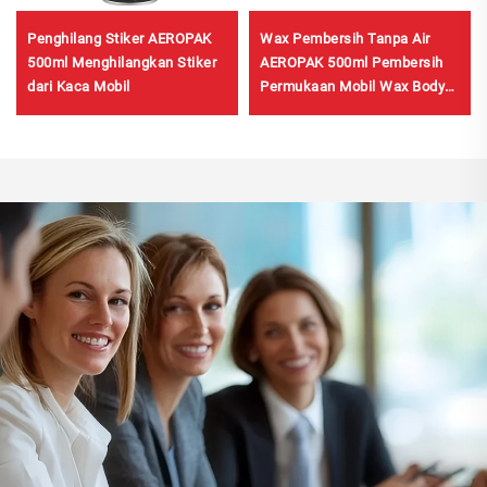
Penghilang Stiker AEROPAK
Wax Pembersih Tanpa Air
500ml Menghilangkan Stiker
AEROPAK 500ml Pembersih
dari Kaca Mobil
Permukaan Mobil Wax Body
Mobil