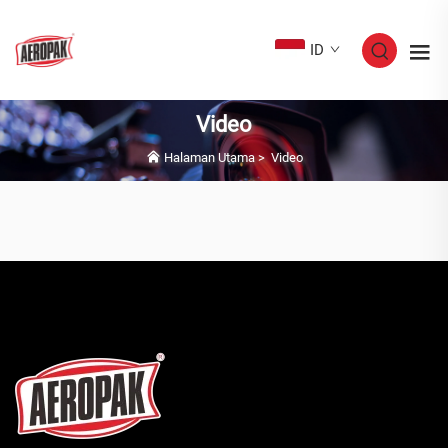
ID
Video
Halaman Utama
>
Video