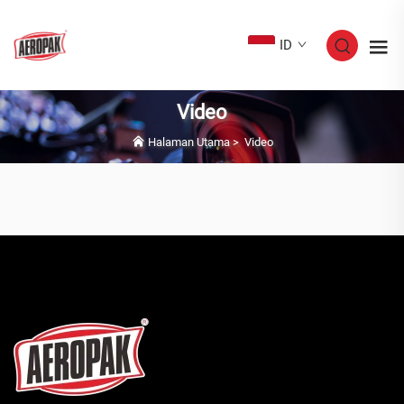
ID
Video
Halaman Utama
>
Video