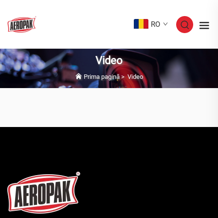
RO
Video
Prima pagină
>
Video