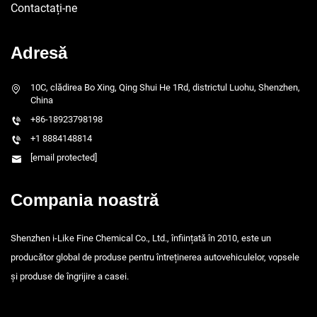
Contactați-ne
Adresă
10C, clădirea Bo Xing, Qing Shui He 1Rd, districtul Luohu, Shenzhen,
China
+86-18923798198
+1 8884148814
[email protected]
Compania noastră
Shenzhen i-Like Fine Chemical Co., Ltd., înființată în 2010, este un
producător global de produse pentru întreținerea autovehiculelor, vopsele
și produse de îngrijire a casei.