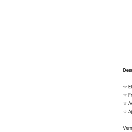
Desc
☆ El
☆ F
☆ Ad
☆ Ap
Vern