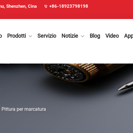
ohu, Shenzhen, Cina
+86-18923798198
o
Prodotti
Servizio
Notizie
Blog
Video
App
>
Pittura per marcatura