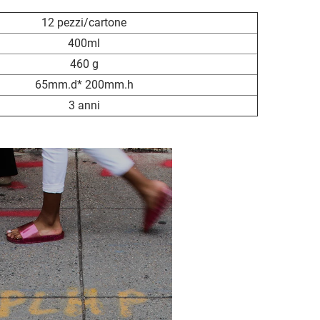
12 pezzi/cartone
400ml
460 g
65mm.d* 200mm.h
3 anni