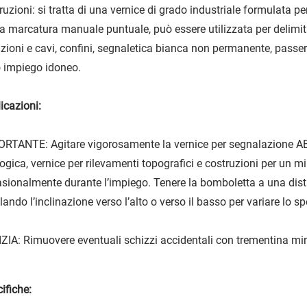
ruzioni: si tratta di una vernice di grado industriale formulata 
la marcatura manuale puntuale, può essere utilizzata per delimitar
zioni e cavi, confini, segnaletica bianca non permanente, passerel
o impiego idoneo.
icazioni:
RTANTE: Agitare vigorosamente la vernice per segnalazione AE
ogica, vernice per rilevamenti topografici e costruzioni per un 
sionalmente durante l’impiego. Tenere la bomboletta a una dista
lando l’inclinazione verso l’alto o verso il basso per variare lo 
ZIA: Rimuovere eventuali schizzi accidentali con trementina mine
ifiche: