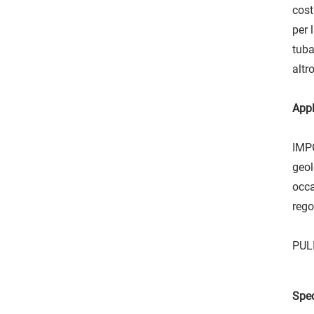
cost
per 
tuba
altr
Appl
IMPO
geol
occa
rego
PULI
Spec