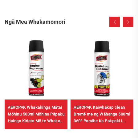
Ngā Mea Whakamomori
AEROPAK Whakakīnga Mātai
AEROPAK Kaiwhakap clean
Mōhinu 500ml Mōhinu Pāpaku
Bremē me ng Wāhanga 500ml
Huinga Kiriata Mō te Whakap
360° Paraihe Ka Pakpaki I
clean a Karu
Ngā Sekeni mō ng Bremē