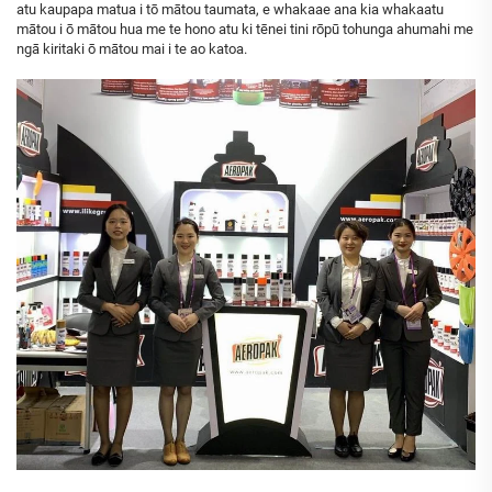
atu kaupapa matua i tō mātou taumata, e whakaae ana kia whakaatu
mātou i ō mātou hua me te hono atu ki tēnei tini rōpū tohunga ahumahi me
ngā kiritaki ō mātou mai i te ao katoa.