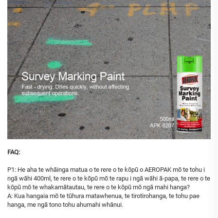
FAQ:
P1: He aha te whāinga matua o te rere o te kōpū o AEROPAK mō te tohu i
ngā wāhi 400ml, te rere o te kōpū mō te rapu i ngā wāhi ā-papa, te rere o te
kōpū mō te whakamātautau, te rere o te kōpū mō ngā mahi hanga?
A: Kua hangaia mō te tūhura matawhenua, te tirotirohanga, te tohu pae
hanga, me ngā tono tohu ahumahi whānui.