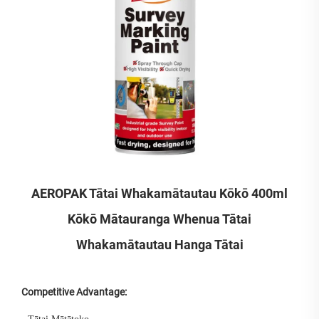
AEROPAK Tātai Whakamātautau Kōkō 400ml
Kōkō Mātauranga Whenua Tātai
Whakamātautau Hanga Tātai
Competitive Advantage: