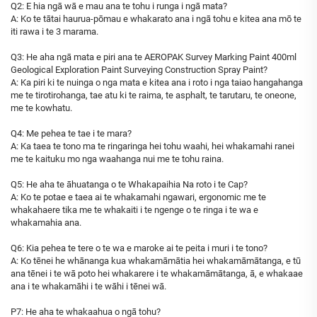
Q2: E hia ngā wā e mau ana te tohu i runga i ngā mata?
A: Ko te tātai haurua-pōmau e whakarato ana i ngā tohu e kitea ana mō te
iti rawa i te 3 marama.
Q3: He aha ngā mata e piri ana te AEROPAK Survey Marking Paint 400ml
Geological Exploration Paint Surveying Construction Spray Paint?
A: Ka piri ki te nuinga o nga mata e kitea ana i roto i nga taiao hangahanga
me te tirotirohanga, tae atu ki te raima, te asphalt, te tarutaru, te oneone,
me te kowhatu.
Q4: Me pehea te tae i te mara?
A: Ka taea te tono ma te ringaringa hei tohu waahi, hei whakamahi ranei
me te kaituku mo nga waahanga nui me te tohu raina.
Q5: He aha te āhuatanga o te Whakapaihia Na roto i te Cap?
A: Ko te potae e taea ai te whakamahi ngawari, ergonomic me te
whakahaere tika me te whakaiti i te ngenge o te ringa i te wa e
whakamahia ana.
Q6: Kia pehea te tere o te wa e maroke ai te peita i muri i te tono?
A: Ko tēnei he whānanga kua whakamāmātia hei whakamāmātanga, e tū
ana tēnei i te wā poto hei whakarere i te whakamāmātanga, ā, e whakaae
ana i te whakamāhi i te wāhi i tēnei wā.
P7: He aha te whakaahua o ngā tohu?