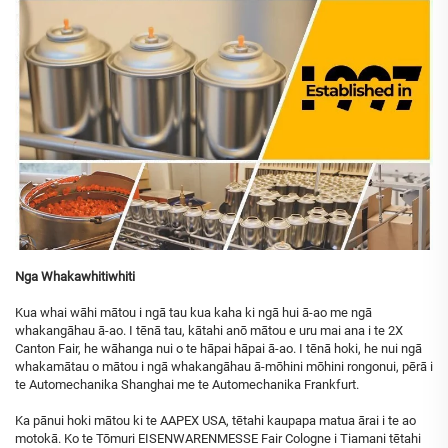
Nga Whakawhitiwhiti
Kua whai wāhi mātou i ngā tau kua kaha ki ngā hui ā-ao me ngā
whakangāhau ā-ao. I tēnā tau, kātahi anō mātou e uru mai ana i te 2X
Canton Fair, he wāhanga nui o te hāpai hāpai ā-ao. I tēnā hoki, he nui ngā
whakamātau o mātou i ngā whakangāhau ā-mōhini mōhini rongonui, pērā i
te Automechanika Shanghai me te Automechanika Frankfurt.
Ka pānui hoki mātou ki te AAPEX USA, tētahi kaupapa matua ārai i te ao
motokā. Ko te Tōmuri EISENWARENMESSE Fair Cologne i Tiamani tētahi