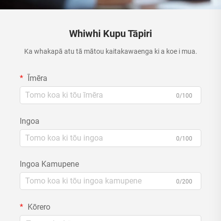
Whiwhi Kupu Tāpiri
Ka whakapā atu tā mātou kaitakawaenga ki a koe i mua.
Īmēra
0/100
Ingoa
0/100
Ingoa Kamupene
0/200
Kōrero