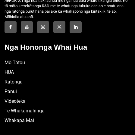
AEROPAK i ngā hua tiaki aunoa me ngā hua tiaki whare tikangia teitei. Ko
tā mātou rerekētanga R&D me te whatunga tukuira o te ao e hoatu ana i
ngā ratonga purutihana pai ake ka whakapono ngā kiritaki ki te ao.
Mōhiotia atu anō.
Nga Hononga Whai Hua
Mō Tātou
HUA
Ratonga
Panui
Videoteka
Te Whakamahinga
Whakapā Mai