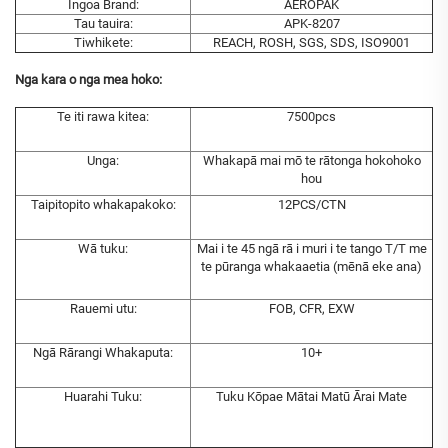
Ingoa Brand:
AEROPAK
Tau tauira:
APK-8207
Tiwhikete:
REACH, ROSH, SGS, SDS, ISO9001
Nga kara o nga mea hoko:
Te iti rawa kitea:
7500pcs
Unga:
Whakapā mai mō te rātonga hokohoko
hou
Taipitopito whakapakoko:
12PCS/CTN
Wā tuku:
Mai i te 45 ngā rā i muri i te tango T/T me
te pūranga whakaaetia (mēnā eke ana)
Rauemi utu:
FOB, CFR, EXW
Ngā Rārangi Whakaputa:
10+
Huarahi Tuku:
Tuku Kōpae Mātai Matū Ārai Mate