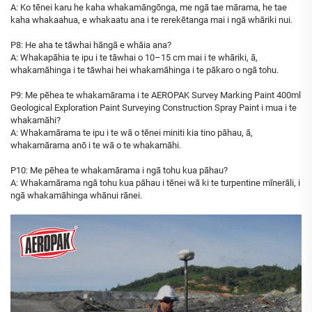
A: Ko tēnei karu he kaha whakamāngōnga, me ngā tae mārama, he tae
kaha whakaahua, e whakaatu ana i te rerekētanga mai i ngā whāriki nui.
P8: He aha te tāwhai hāngā e whāia ana?
A: Whakapāhia te ipu i te tāwhai o 10–15 cm mai i te whāriki, ā,
whakamāhinga i te tāwhai hei whakamāhinga i te pākaro o ngā tohu.
P9: Me pēhea te whakamārama i te AEROPAK Survey Marking Paint 400ml
Geological Exploration Paint Surveying Construction Spray Paint i mua i te
whakamāhi?
A: Whakamārama te ipu i te wā o tēnei miniti kia tino pāhau, ā,
whakamārama anō i te wā o te whakamāhi.
P10: Me pēhea te whakamārama i ngā tohu kua pāhau?
A: Whakamārama ngā tohu kua pāhau i tēnei wā ki te turpentine mīnerāli, i
ngā whakamāhinga whānui rānei.