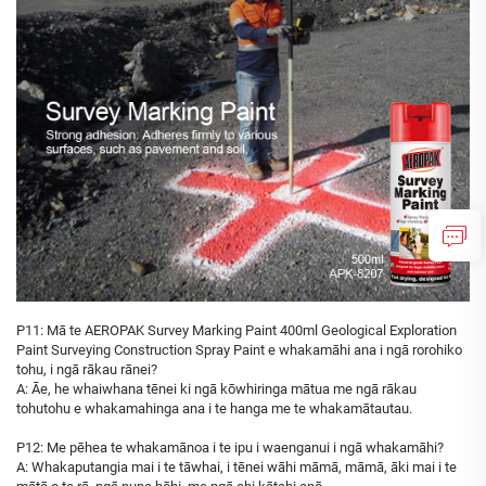
P11: Mā te AEROPAK Survey Marking Paint 400ml Geological Exploration
Paint Surveying Construction Spray Paint e whakamāhi ana i ngā rorohiko
tohu, i ngā rākau rānei?
A: Āe, he whaiwhana tēnei ki ngā kōwhiringa mātua me ngā rākau
tohutohu e whakamahinga ana i te hanga me te whakamātautau.
P12: Me pēhea te whakamānoa i te ipu i waenganui i ngā whakamāhi?
A: Whakaputangia mai i te tāwhai, i tēnei wāhi māmā, māmā, āki mai i te