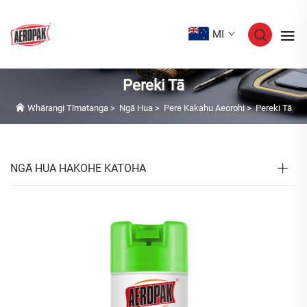
MI
Pereki Tā
Whārangi Tīmatanga
>
Ngā Hua
>
Pere Kakahu Aeorohi
>
Pereki Tā
NGĀ HUA HAKOHE KATOHA