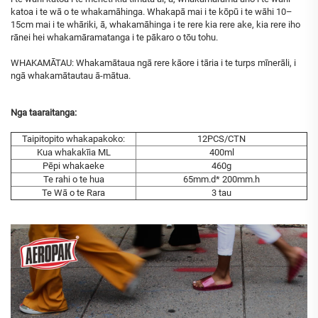
katoa i te wā o te whakamāhinga. Whakapā mai i te kōpū i te wāhi 10–
15cm mai i te whāriki, ā, whakamāhinga i te rere kia rere ake, kia rere iho
rānei hei whakamāramatanga i te pākaro o tōu tohu.
WHAKAMĀTAU: Whakamātaua ngā rere kāore i tāria i te turps mīnerāli, i
ngā whakamātautau ā-mātua.
Nga taaraitanga:
Taipitopito whakapakoko:
12PCS/CTN
Kua whakakīia ML
400ml
Pēpi whakaeke
460g
Te rahi o te hua
65mm.d* 200mm.h
Te Wā o te Rara
3 tau