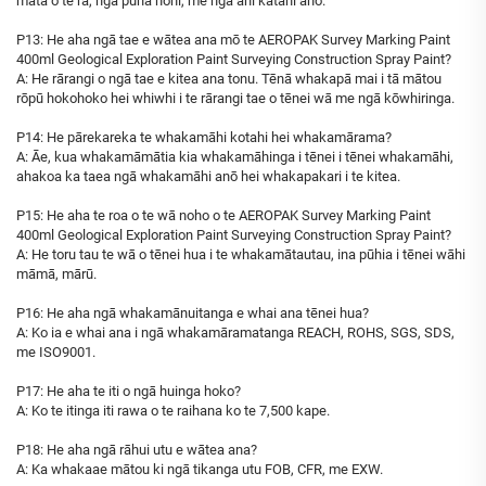
mātā o te rā, ngā puna hōhi, me ngā ahi kātahi anō.
P13: He aha ngā tae e wātea ana mō te AEROPAK Survey Marking Paint
400ml Geological Exploration Paint Surveying Construction Spray Paint?
A: He rārangi o ngā tae e kitea ana tonu. Tēnā whakapā mai i tā mātou
rōpū hokohoko hei whiwhi i te rārangi tae o tēnei wā me ngā kōwhiringa.
P14: He pārekareka te whakamāhi kotahi hei whakamārama?
A: Āe, kua whakamāmātia kia whakamāhinga i tēnei i tēnei whakamāhi,
ahakoa ka taea ngā whakamāhi anō hei whakapakari i te kitea.
P15: He aha te roa o te wā noho o te AEROPAK Survey Marking Paint
400ml Geological Exploration Paint Surveying Construction Spray Paint?
A: He toru tau te wā o tēnei hua i te whakamātautau, ina pūhia i tēnei wāhi
māmā, mārū.
P16: He aha ngā whakamānuitanga e whai ana tēnei hua?
A: Ko ia e whai ana i ngā whakamāramatanga REACH, ROHS, SGS, SDS,
me ISO9001.
P17: He aha te iti o ngā huinga hoko?
A: Ko te itinga iti rawa o te raihana ko te 7,500 kape.
P18: He aha ngā rāhui utu e wātea ana?
A: Ka whakaae mātou ki ngā tikanga utu FOB, CFR, me EXW.