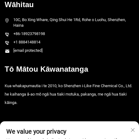
Wāhitau
10C, Bo Xing Whare, Qing Shui He 1Rd, Rohe o Luohu, Shenzhen,
Haina
+86-18923798198
+1 8884148814
[email protected]
Tō Mātou Kāwanatanga
Kua whakapumautia i te 2010, ko Shenzhen i-Like Fine Chemical Co., Ltd.
he kaihanga ā-ao mō ngā hua tiaki motuka, pakanga, me ngā hua tiaki
kāinga.
We value your privacy