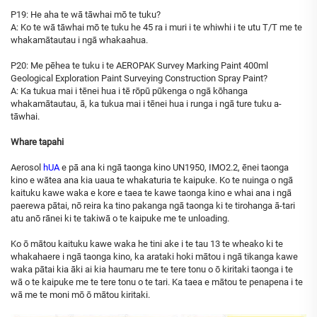
P19: He aha te wā tāwhai mō te tuku?
A: Ko te wā tāwhai mō te tuku he 45 ra i muri i te whiwhi i te utu T/T me te
whakamātautau i ngā whakaahua.
P20: Me pēhea te tuku i te AEROPAK Survey Marking Paint 400ml
Geological Exploration Paint Surveying Construction Spray Paint?
A: Ka tukua mai i tēnei hua i tē rōpū pūkenga o ngā kōhanga
whakamātautau, ā, ka tukua mai i tēnei hua i runga i ngā ture tuku a-
tāwhai.
Whare tapahi
Aerosol
hUA
e pā ana ki ngā taonga kino UN1950, IMO2.2, ēnei taonga
kino e wātea ana kia uaua te whakaturia te kaipuke. Ko te nuinga o ngā
kaituku kawe waka e kore e taea te kawe taonga kino e whai ana i ngā
paerewa pātai, nō reira ka tino pakanga ngā taonga ki te tirohanga ā-tari
atu anō rānei ki te takiwā o te kaipuke me te unloading.
Ko ō mātou kaituku kawe waka he tini ake i te tau 13 te wheako ki te
whakahaere i ngā taonga kino, ka arataki hoki mātou i ngā tikanga kawe
waka pātai kia āki ai kia haumaru me te tere tonu o ō kiritaki taonga i te
wā o te kaipuke me te tere tonu o te tari. Ka taea e mātou te penapena i te
wā me te moni mō ō mātou kiritaki.