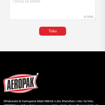
0/1000
Tuku
Whakarato te Kamupene Matū Māmā i-Like Shenzhen i roto i te tohu