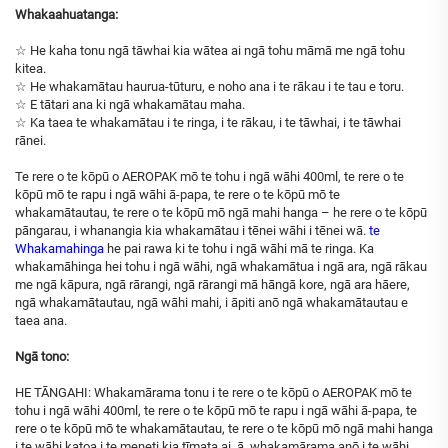
Whakaahuatanga:
☆ He kaha tonu ngā tāwhai kia wātea ai ngā tohu māmā me ngā tohu
kitea.
☆ He whakamātau haurua-tūturu, e noho ana i te rākau i te tau e toru.
☆ E tātari ana ki ngā whakamātau maha.
☆ Ka taea te whakamātau i te ringa, i te rākau, i te tāwhai, i te tāwhai
rānei.
Te rere o te kōpū o AEROPAK mō te tohu i ngā wāhi 400ml, te rere o te
kōpū mō te rapu i ngā wāhi ā-papa, te rere o te kōpū mō te
whakamātautau, te rere o te kōpū mō ngā mahi hanga – he rere o te kōpū
pāngarau, i whanangia kia whakamātau i tēnei wāhi i tēnei wā.
te
Whakamahinga
he pai rawa ki te tohu i ngā wāhi mā te ringa. Ka
whakamāhinga hei tohu i ngā wāhi, ngā whakamātua i ngā ara, ngā rākau
me ngā kāpura, ngā rārangi, ngā rārangi mā hāngā kore, ngā ara hāere,
ngā whakamātautau, ngā wāhi mahi, i āpiti anō ngā whakamātautau e
taea ana.
Ngā tono:
HE TĀNGAHI: Whakamārama tonu i te rere o te kōpū o AEROPAK mō te
tohu i ngā wāhi 400ml, te rere o te kōpū mō te rapu i ngā wāhi ā-papa, te
rere o te kōpū mō te whakamātautau, te rere o te kōpū mō ngā mahi hanga
i te wāhi katoa i te meneti kia tīmata ai, ā, whakamārama anō i te wāhi