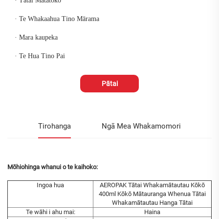
· Tātai Mātātoko
· Te Whakaahua Tino Mārama
· Mara kaupeka
· Te Hua Tino Pai
Pātai
Tirohanga
Ngā Mea Whakamomori
Mōhiohinga whanui o te kaihoko:
Ingoa hua
AEROPAK Tātai Whakamātautau Kōkō
400ml Kōkō Mātauranga Whenua Tātai
Whakamātautau Hanga Tātai
Te wāhi i ahu mai:
Haina