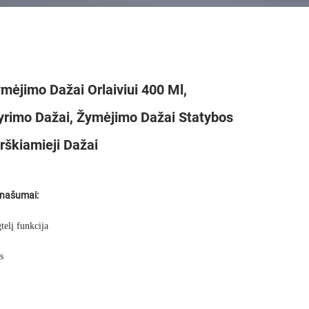
ėjimo Dažai Orlaiviui 400 Ml,
yrimo Dažai, Žymėjimo Dažai Statybos
škiamieji Dažai
anašumai:
telį funkcija
s