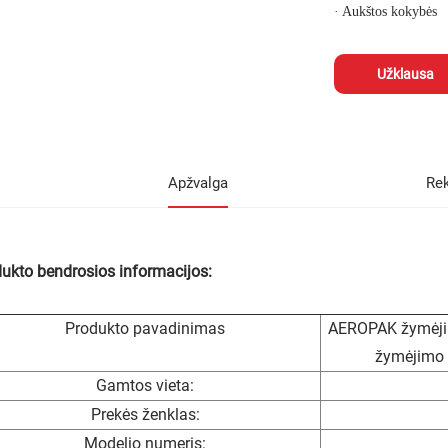
· Aukštos kokybės
Užklausa
Apžvalga
Re
ukto bendrosios informacijos:
Produkto pavadinimas
AEROPAK žymėjimo
žymėjimo 
Gamtos vieta:
Prekės ženklas:
Modelio numeris: