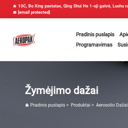
10C, Bo Xing pastatas, Qing Shui He 1-oji gatvė, Luohu r
[email protected]
Pradinis puslapis
Api
Programavimas
Susi
Žymėjimo dažai
Pradinis puslapis
>
Produktai
>
Aerosolio Dažai