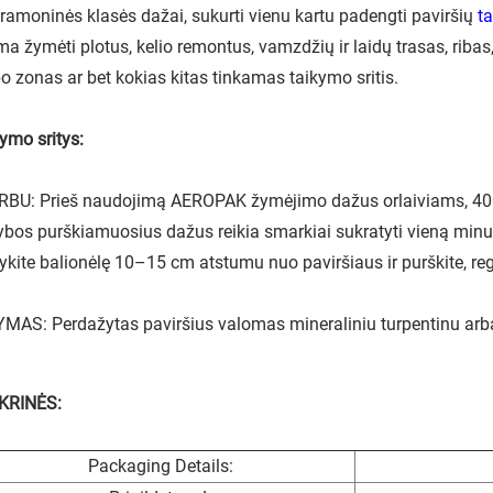
pramoninės klasės dažai, sukurti vienu kartu padengti paviršių
t
ma žymėti plotus, kelio remontus, vamzdžių ir laidų trasas, ribas
o zonas ar bet kokias kitas tinkamas taikymo sritis.
ymo sritys:
BU: Prieš naudojimą AEROPAK žymėjimo dažus orlaiviams, 400 
ybos purškiamuosius dažus reikia smarkiai sukratyti vieną minut
ykite balionėlę 10–15 cm atstumu nuo paviršiaus ir purškite, re
MAS: Perdažytas paviršius valomas mineraliniu turpentinu arba u
KRINĖS:
Packaging Details: