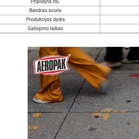
Pripildyta mL
Bendras svoris
Produkcijos dydis
Galiojimo laikas