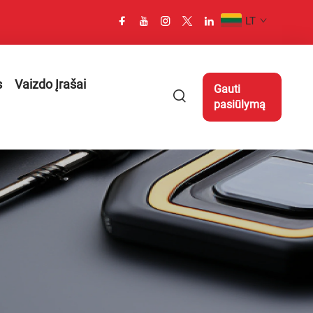
LT
s
Vaizdo Įrašai
Gauti
pasiūlymą