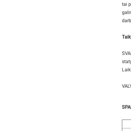
tai 
gali
darb
Taik
SVAR
stat
Laik
VALY
SPA