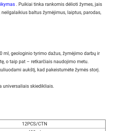
aikymas
. Puikiai tinka rankomis dėlioti žymes, jais
, neilgalaikius baltus žymėjimus, laiptus, parodas,
ml, geologinio tyrimo dažus, žymėjimo darbų ir
ę, o taip pat – retkarčiais naudojimo metu.
guliuodami aukštį, kad pakeistumėte žymės storį.
niversaliais skiedikliais.
12PCS/CTN