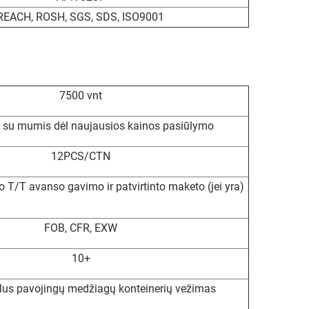
REACH, ROSH, SGS, SDS, ISO9001
7500 vnt
e su mumis dėl naujausios kainos pasiūlymo
12PCS/CTN
o T/T avanso gavimo ir patvirtinto maketo (jei yra)
FOB, CFR, EXW
10+
lus pavojingų medžiagų konteinerių vežimas