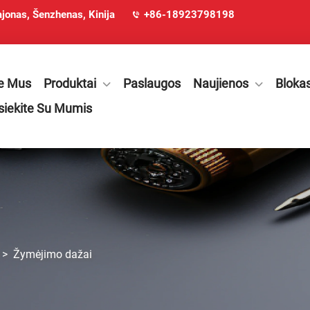
ajonas, Šenzhenas, Kinija
+86-18923798198
e Mus
Produktai
Paslaugos
Naujienos
Bloka
siekite Su Mumis
>
Žymėjimo dažai