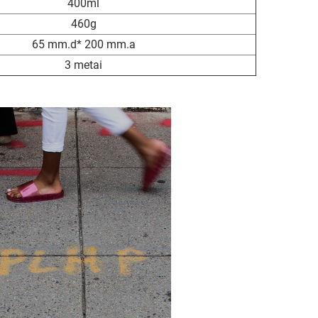
400ml
460g
65 mm.d* 200 mm.a
3 metai