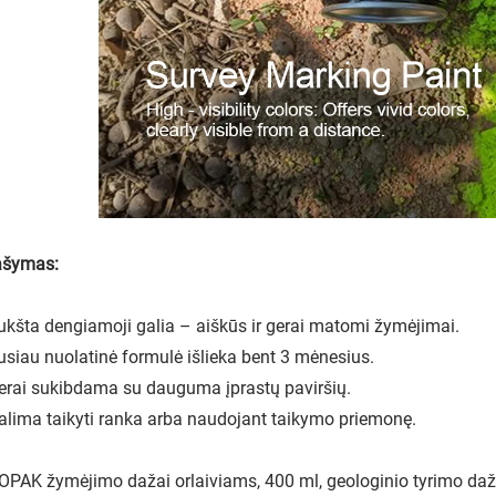
ašymas:
kšta dengiamoji galia – aiškūs ir gerai matomi žymėjimai.
siau nuolatinė formulė išlieka bent 3 mėnesius.
rai sukibdama su dauguma įprastų paviršių.
lima taikyti ranka arba naudojant taikymo priemonę.
PAK žymėjimo dažai orlaiviams, 400 ml, geologinio tyrimo daža