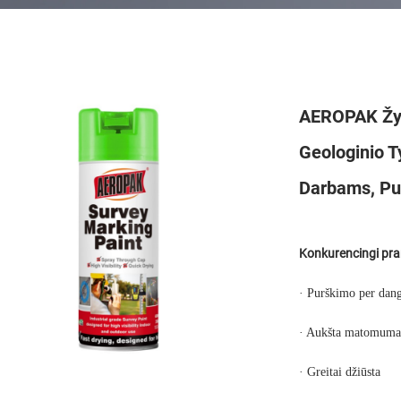
AEROPAK Žym
Geologinio T
Darbams, Pur
Konkurencingi pr
· Purškimo per dang
· Aukšta matomuma
· Greitai džiūsta