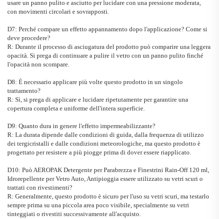
usare un panno pulito e asciutto per lucidare con una pressione moderata,
con movimenti circolari e sovrapposti.
D7: Perché compare un effetto appannamento dopo l'applicazione? Come si
deve procedere?
R: Durante il processo di asciugatura del prodotto può comparire una leggera
opacità. Si prega di continuare a pulire il vetro con un panno pulito finché
l'opacità non scompare.
D8: È necessario applicare più volte questo prodotto in un singolo
trattamento?
R: Sì, si prega di applicare e lucidare ripetutamente per garantire una
copertura completa e uniforme dell'intera superficie.
D9: Quanto dura in genere l'effetto impermeabilizzante?
R: La durata dipende dalle condizioni di guida, dalla frequenza di utilizzo
dei tergicristalli e dalle condizioni meteorologiche, ma questo prodotto è
progettato per resistere a più piogge prima di dover essere riapplicato.
D10: Può
AEROPAK Detergente per Parabrezza e Finestrini Rain-Off 120 ml,
Idrorepellente per Vetro Auto, Antipioggia
essere utilizzato su vetri scuri o
trattati con rivestimenti?
R: Generalmente, questo prodotto è sicuro per l'uso su vetri scuri, ma testarlo
sempre prima su una piccola area poco visibile, specialmente su vetri
tinteggiati o rivestiti successivamente all'acquisto.