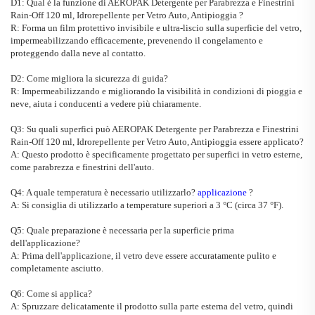
D1: Qual è la funzione di
AEROPAK Detergente per Parabrezza e Finestrini
Rain-Off 120 ml, Idrorepellente per Vetro Auto, Antipioggia
?
R: Forma un film protettivo invisibile e ultra-liscio sulla superficie del vetro,
impermeabilizzando efficacemente, prevenendo il congelamento e
proteggendo dalla neve al contatto.
D2: Come migliora la sicurezza di guida?
R: Impermeabilizzando e migliorando la visibilità in condizioni di pioggia e
neve, aiuta i conducenti a vedere più chiaramente.
Q3: Su quali superfici può
AEROPAK Detergente per Parabrezza e Finestrini
Rain-Off 120 ml, Idrorepellente per Vetro Auto, Antipioggia
essere applicato?
A: Questo prodotto è specificamente progettato per superfici in vetro esterne,
come parabrezza e finestrini dell'auto.
Q4: A quale temperatura è necessario utilizzarlo?
applicazione
?
A: Si consiglia di utilizzarlo a temperature superiori a 3
°
C (circa 37
°
F).
Q5: Quale preparazione è necessaria per la superficie prima
dell'applicazione?
A: Prima dell'applicazione, il vetro deve essere accuratamente pulito e
completamente asciutto.
Q6: Come si applica?
A: Spruzzare delicatamente il prodotto sulla parte esterna del vetro, quindi