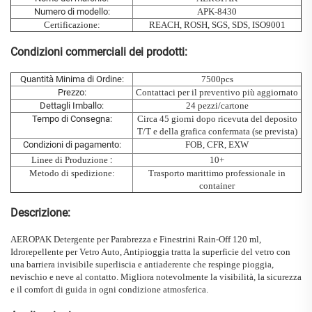
Numero di modello:
APK-8430
Certificazione:
REACH, ROSH, SGS, SDS, ISO9001
Condizioni commerciali dei prodotti:
Quantità Minima di Ordine:
7500pcs
Prezzo:
Contattaci per il preventivo più aggiornato
Dettagli Imballo:
24 pezzi/cartone
Tempo di Consegna:
Circa 45 giorni dopo ricevuta del deposito
T/T e della grafica confermata (se prevista)
Condizioni di pagamento:
FOB, CFR, EXW
Linee di Produzione
:
10+
Metodo di spedizione:
Trasporto marittimo professionale in
container
Descrizione:
AEROPAK Detergente per Parabrezza e Finestrini Rain-Off 120 ml,
Idrorepellente per Vetro Auto, Antipioggia
tratta la superficie del vetro con
una
barriera invisibile superliscia e antiaderente che respinge pioggia,
nevischio e neve al contatto. Migliora notevolmente la visibilità, la sicurezza
e il comfort di guida in ogni condizione atmosferica.