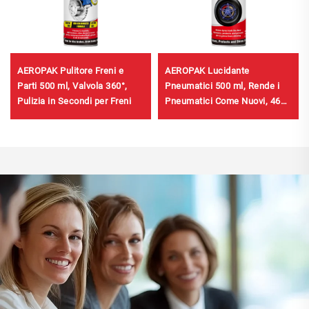
AEROPAK Pulitore Freni e
AEROPAK Lucidante
Parti 500 ml, Valvola 360°,
Pneumatici 500 ml, Rende i
Pulizia in Secondi per Freni
Pneumatici Come Nuovi, 460
g Cura Pneumatici