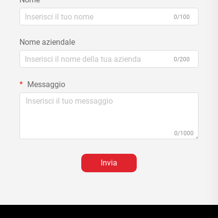
0/100
Nome aziendale
0/200
Messaggio
0/1000
Invia