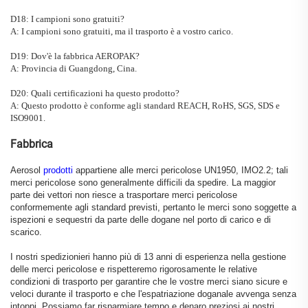
D18: I campioni sono gratuiti?
A: I campioni sono gratuiti, ma il trasporto è a vostro carico.
D19: Dov'è la fabbrica AEROPAK?
A: Provincia di Guangdong, Cina.
D20: Quali certificazioni ha questo prodotto?
A: Questo prodotto è conforme agli standard REACH, RoHS, SGS, SDS e
ISO9001.
Fabbrica
Aerosol
prodotti
appartiene alle merci pericolose UN1950, IMO2.2; tali
merci pericolose sono generalmente difficili da spedire. La maggior
parte dei vettori non riesce a trasportare merci pericolose
conformemente agli standard previsti, pertanto le merci sono soggette a
ispezioni e sequestri da parte delle dogane nel porto di carico e di
scarico.
I nostri spedizionieri hanno più di 13 anni di esperienza nella gestione
delle merci pericolose e rispetteremo rigorosamente le relative
condizioni di trasporto per garantire che le vostre merci siano sicure e
veloci durante il trasporto e che l'espatriazione doganale avvenga senza
intoppi. Possiamo far risparmiare tempo e denaro preziosi ai nostri