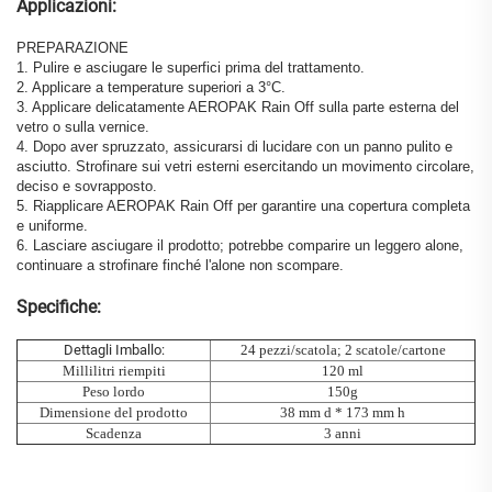
Applicazioni:
PREPARAZIONE
1. Pulire e asciugare le superfici prima del trattamento.
2. Applicare a temperature superiori a 3°C.
3. Applicare delicatamente AEROPAK Rain Off sulla parte esterna del
vetro o sulla vernice.
4. Dopo aver spruzzato, assicurarsi di lucidare con un panno pulito e
asciutto. Strofinare sui vetri esterni esercitando un movimento circolare,
deciso e sovrapposto.
5. Riapplicare AEROPAK Rain Off per garantire una copertura completa
e uniforme.
6. Lasciare asciugare il prodotto; potrebbe comparire un leggero alone,
continuare a strofinare finché l'alone non scompare.
Specifiche:
Dettagli Imballo:
24 pezzi/scatola; 2 scatole/cartone
Millilitri riempiti
120 ml
Peso lordo
150g
Dimensione del prodotto
38 mm d * 173 mm h
Scadenza
3 anni