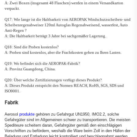
A: Zwei Boxen (insgesamt 48 Flaschen) werden in einem Versandkarton
verpackt.
Q17: Wie lange ist die Haltbarkeit von
AEROPAK Windschutzscheiben- und
Scheibenregenabweiser 120ml Autoglas Regenabweisend, wasserfest, Auto
Anti-Regen
?
A: Die Haltbarkeit beträgt 3 Jahre bei sachgemäßer Lagerung.
Q18: Sind die Proben kostenlos?
A: Proben sind kostenlos, aber die Frachtkosten gehen zu Ihren Lasten.
Q19: Wo befindet sich die AEROPAK-Fabrik?
A: Provinz Guangdong, China.
Q20: Über welche Zertifizierungen verfügt dieses Produkt?
A: Dieses Produkt entspricht den Normen REACH, RoHS, SGS, SDS und
ISO9001.
Fabrik
Aerosol
produkte
gehören zu Gefahrgut UN1950, IMO2.2, solche
Gefahrgüter sind im Allgemeinen schwer zu transportieren. Die meisten
Spediteure scheitern daran, Gefahrgüter gemäß den einschlägigen
Vorschriften zu befördern, weshalb die Ware beim Zoll in den Häfen der
Beladung und Entladung leicht kontrolliert und beschlagnahmt werden