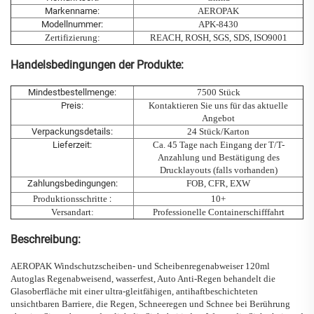
Markenname:
AEROPAK
Modellnummer:
APK-8430
Zertifizierung:
REACH, ROSH, SGS, SDS, ISO9001
Handelsbedingungen der Produkte:
Mindestbestellmenge:
7500 Stück
Preis:
Kontaktieren Sie uns für das aktuelle
Angebot
Verpackungsdetails:
24 Stück/Karton
Lieferzeit:
Ca. 45 Tage nach Eingang der T/T-
Anzahlung und Bestätigung des
Drucklayouts (falls vorhanden)
Zahlungsbedingungen:
FOB, CFR, EXW
Produktionsschritte
:
10+
Versandart:
Professionelle Containerschifffahrt
Beschreibung:
AEROPAK Windschutzscheiben- und Scheibenregenabweiser 120ml
Autoglas Regenabweisend, wasserfest, Auto Anti-Regen
behandelt die
Glasoberfläche mit einer
ultra-gleitfähigen, antihaftbeschichteten
unsichtbaren Barriere, die Regen, Schneeregen und Schnee bei Berührung