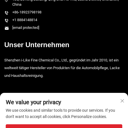
China
+86-18923798198
+1 8884148814
[email protected]
Unser Unternehmen
Shenzhen i-Like Fine Chemical Co., Ltd., gegründet im Jahr 2010, ist ein
weltweit tätiger Hersteller von Produkten für die Automobilpflege, Lacke
und Haushaltsreinigung.
We value your privacy
We use cookies and similar tools to provide our services. If you
don't want to accept all cookies, click Personalize cookies.
Copyright © 2026 Shenzhen i-Like Fine Chemical Co., Ltd. Alle Rechte
vorbehalten. -
Datenschutzrichtlinie