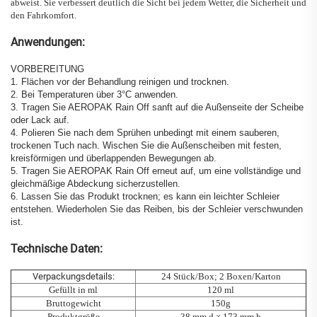
abweist. Sie verbessert deutlich die Sicht bei jedem Wetter, die Sicherheit und
den Fahrkomfort.
Anwendungen:
VORBEREITUNG
1. Flächen vor der Behandlung reinigen und trocknen.
2. Bei Temperaturen über 3°C anwenden.
3. Tragen Sie AEROPAK Rain Off sanft auf die Außenseite der Scheibe
oder Lack auf.
4. Polieren Sie nach dem Sprühen unbedingt mit einem sauberen,
trockenen Tuch nach. Wischen Sie die Außenscheiben mit festen,
kreisförmigen und überlappenden Bewegungen ab.
5. Tragen Sie AEROPAK Rain Off erneut auf, um eine vollständige und
gleichmäßige Abdeckung sicherzustellen.
6. Lassen Sie das Produkt trocknen; es kann ein leichter Schleier
entstehen. Wiederholen Sie das Reiben, bis der Schleier verschwunden
ist.
Technische Daten:
Verpackungsdetails:
24 Stück/Box; 2 Boxen/Karton
Gefüllt in ml
120 ml
Bruttogewicht
150g
Produktgröße
38 mm d × 173 mm h