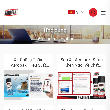
VI
Ứng dụng
Trang chủ
>
Ứng dụng
Xịt Chống Thấm
Sơn Xịt Aeropak: Được
Aeropak: Hiệu Suất
Khen Ngợi Về Chất
Vượt Trội và Được
Lượng Vượt Trội Trong
Khách Hàng Đánh Giá 5
Các Đánh Giá Của
Sao
Khách Hàng