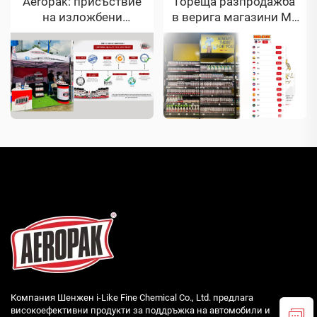
Aeropak: присъствие
Гореща разпродажба
на изложбени
в верига магазини MR
панаири и признати
DIY
сертификати
Компания Шенжен i-Like Fine Chemical Co., Ltd. предлага
високоефективни продукти за поддръжка на автомобили и