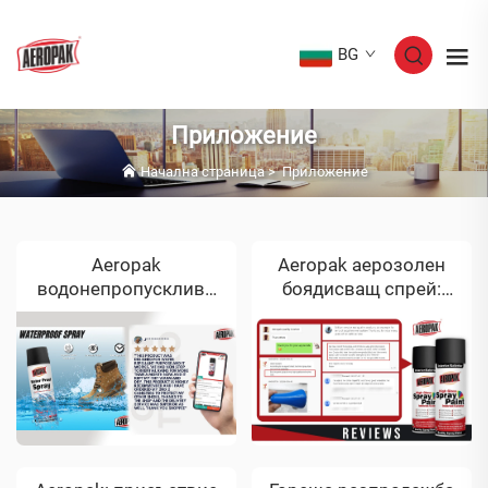
BG
Приложение
Начална страница
>
Приложение
Aeropak
Aeropak аерозолен
водонепропускливо
боядисващ спрей:
спрей: превъзходни
хвален за
характеристики и
превъзходно
одобрение от клиенти
качество в отзивите
с 5 звезди
на клиенти