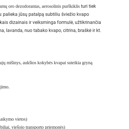
turi tiek
namų oro dezodorantas, aerosolinis purškiklis
palieka jūsų patalpą subtiliu šviežio kvapo
z
ais dizainais ir veiksminga formulė, užtikrinančia
a, lavanda, nuo tabako kvapo, citrina, braškė ir kt.
ujų mišinys, aukštos kokybės kvapai suteikia gryną
ojimo.
laikymo vietos)
biliai, viešojo transporto priemonės)