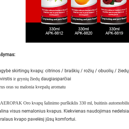
ašymas:
gybė skirtingų kvapų: citrinos / braškių / rožių / obuolių / žied
ovirstis
daugiasparčiai
ir grynių žiedų
rus oras su malonia kvepalų aromatu
AEROPAK
Oro kvapų šalinimo purškiklis 330 ml, buitinis automobilių
lina visus nemalonius kvapus. Kiekvienas naudojimas nedelsiant
ralaus kvapo pavelėsį jūsų komfortui.