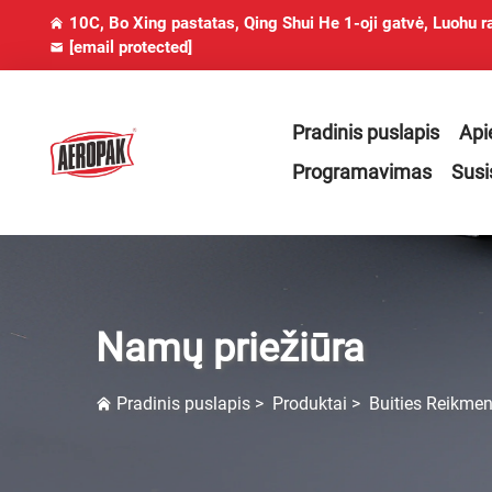
10C, Bo Xing pastatas, Qing Shui He 1-oji gatvė, Luohu r
[email protected]
Pradinis puslapis
Api
Programavimas
Susi
Namų priežiūra
Pradinis puslapis
>
Produktai
>
Buities Reikme