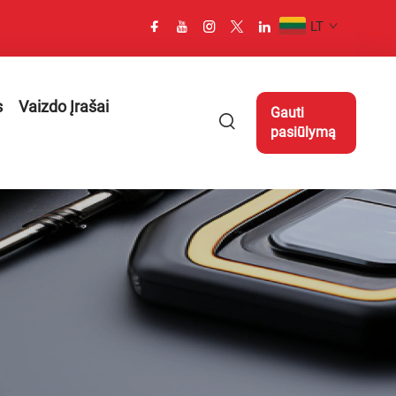
LT
s
Vaizdo Įrašai
Gauti
pasiūlymą