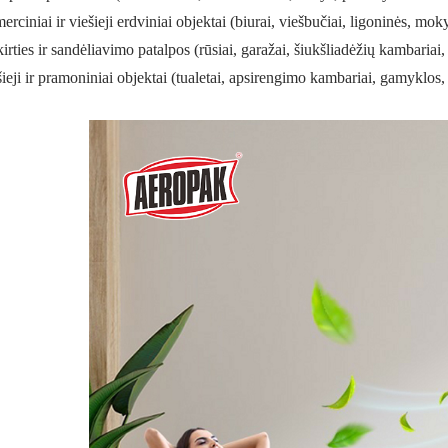
rciniai ir viešieji erdviniai objektai (biurai, viešbučiai, ligoninės, mok
irties ir sandėliavimo patalpos (rūsiai, garažai, šiukšliadėžių kambariai,
ieji ir pramoniniai objektai (tualetai, apsirengimo kambariai, gamyklos, 