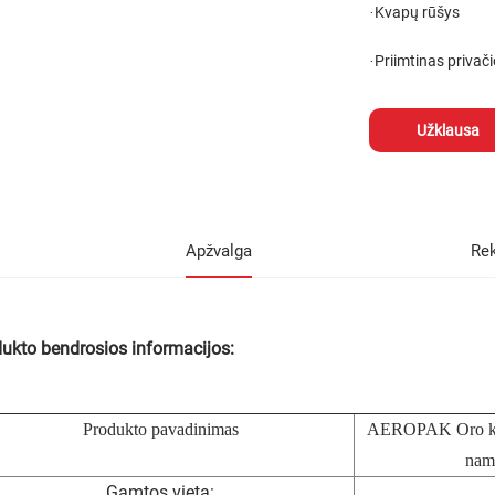
Kvapų rūšys
·
Priimtinas privač
·
Užklausa
Apžvalga
Re
ukto bendrosios informacijos:
Produkto pavadinimas
AEROPAK
Oro k
namų
Gamtos vieta: