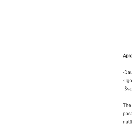
Apr
Dau
·
Ilg
·
·
Šva
The
paša
natū