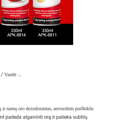
ų /
.
Vanilė
..
 ir namų oro dezodorantas, aerosolinis purškiklis
 padeda atgaivinti orą ir palieka subtilų