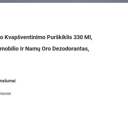
 Kvapšventinimo Purškiklis 330 Ml,
omobilio Ir Namų Oro Dezodorantas,
anašumai:
niuose