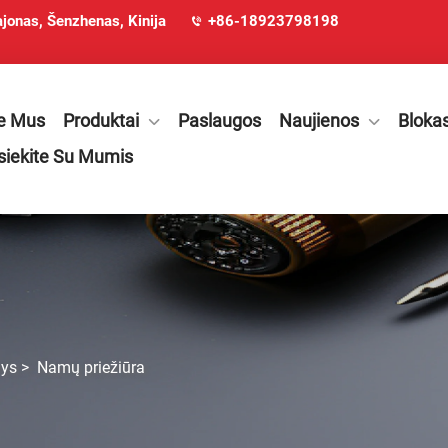
ajonas, Šenzhenas, Kinija
+86-18923798198
e Mus
Produktai
Paslaugos
Naujienos
Bloka
siekite Su Mumis
nys
>
Namų priežiūra