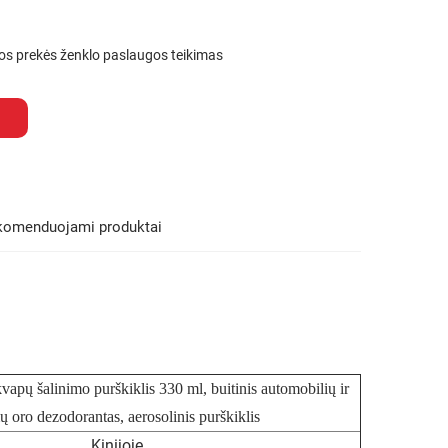
ios prekės ženklo paslaugos teikimas
komenduojami produktai
vapų šalinimo purškiklis 330 ml, buitinis automobilių ir
 oro dezodorantas, aerosolinis purškiklis
Kinijoje