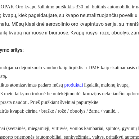
ROPAK
Oro kvapų šalinimo purškiklis 330 ml, buitinis automobilių ir 
 kvapų, kiek pageidaujate, su kvapo neutralizuojančiu poveikiu
atu. Mūsų klasikinė aerosolinio oro kvapintuvo serija, su menišk
laikį kvapą namuose ir biuruose. Kvapų rūšys: rožė, obuolys, žarn
ymo sritys:
udojama dejonizuota vanduo kaip tirpiklis ir DME kaip skatinamasis d
atą.
uikus atomizavimas padaro mūsų
produktai
ilgalaikį malonų kvapą.
–3 metų laikymo trukmė be nutekėjimo dėl korozijos nekeliančio apdor
prasta naudoti. Prieš purškiant švelniai papurtykite.
airūs kvapai: citrina / braškė / rožė / obuolys / žarna / vanilė...
i (svetainės, miegamieji, virtuvės, vonios kambariai, spintos, gyvūnų 
sporto priemonės (automobiliai, sunkvežimiai, valtys, pritaikyti automo