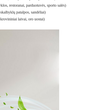
yklos, restoranai, parduotuvės, sporto salės)
 skalbyklų patalpos, sandėliai)
krovininiai laivai,
oro uostai)