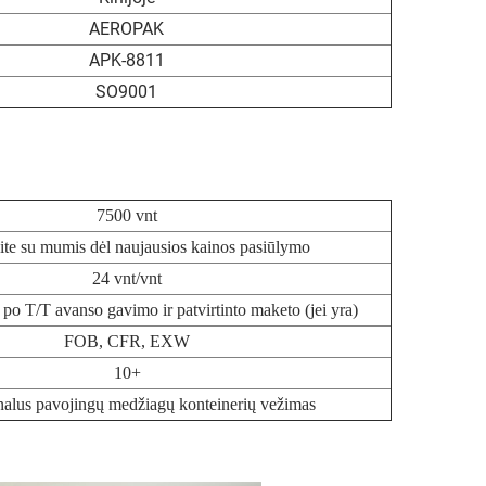
AEROPAK
APK-8811
SO9001
7500 vnt
ite su mumis dėl naujausios kainos pasiūlymo
24 vnt/vnt
po T/T avanso gavimo ir patvirtinto maketo (jei yra)
FOB, CFR, EXW
10+
nalus pavojingų medžiagų konteinerių vežimas