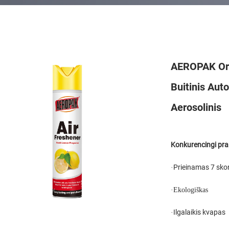
AEROPAK Oro
Buitinis Aut
Aerosolinis
Konkurencingi pr
Prieinamas 7 sko
·
·
Ekologiškas
Ilgalaikis kvapas
·