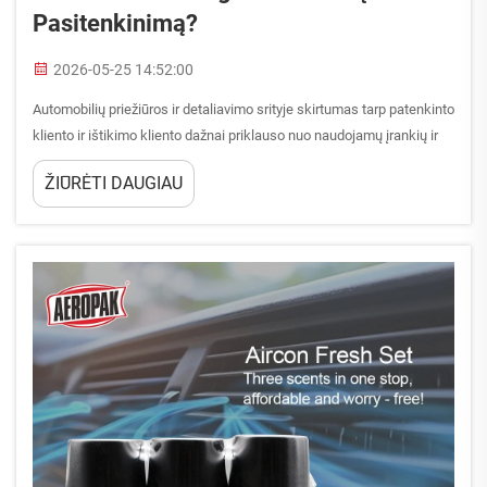
Pasitenkinimą?
2026-05-25 14:52:00
Automobilių priežiūros ir detaliavimo srityje skirtumas tarp patenkinto
kliento ir ištikimo kliento dažnai priklauso nuo naudojamų įrankių ir
formuluočių kokybės. Vidaus valymo produktai per pastaruosius
ŽIŪRĖTI DAUGIAU
dešimtmetį žymiai tobulėjo...