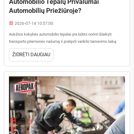
Automobilio Tepalų Privalumai
Automobilių Priežiūroje?
2026-07-14 10:57:00
Aukštos kokybės automobilio tepalai yra būtini norint išlaikyti
transporto priemonės našumą ir pratęsti variklio tarnavimo laiką.
Aukštos kokybės automobilio tepalai apsaugo kritinius variklio
ŽIŪRĖTI DAUGIAU
komponentus nuo ausčios, sumažina trintį ir gerina kuro naudingumo
koeficientą. Supratimas apie šiuos privalumus...