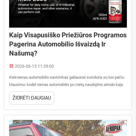
Kaip Visapusiško Priežiūros Programos
Pagerina Automobilio Išvaizdą Ir
Našumą?
2026-06-15 11:39:00
Kiekvienas automobilio savininkas galiausiai susiduria su tuo pačiu
klausimu: kodėl vienas automobilis po metų naudojimo atrodo kaip
naujas demonstracinis ekземpliorius, o kitas bluksta, praranda
ŽIŪRĖTI DAUGIAU
blizgesį ir greitai sensta? Atsakymas beveik visada susijęs su
nuoseklumu ir požiūriu. pilna priež...