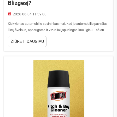
Blizgesį?
2026-06-04 11:39:00
Kiekvienas automobilio savininkas nori, kad jo automobilio paviršius
liktų švelnus, apsaugotas ir vizualiai įspūdingas kuo ilgiau. Tačiau
dažniausiai nepastebima faktorius, kuris leidžia pasiekti šį tikslą, –
ŽIŪRĖTI DAUGIAU
nuolatinis ir tinkamai atliekamas išorinis valymas. Tai toli gražu ne tik
estetinė rutina...