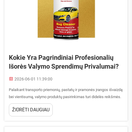
Kokie Yra Pagrindiniai Profesionalių
Išorės Valymo Sprendimų Privalumai?
2026-06-01 11:39:00
Palaikant transporto priemonių, pastatų ir pramonės įrangos išvaizdą
bei vientisumą, valymo produktų pasirinkimas turi didelės reikšmės.
Profesiniam naudojimui skirti išorės valymo sprendimai žymiai viršija
ŽIŪRĖTI DAUGIAU
paprastus ...