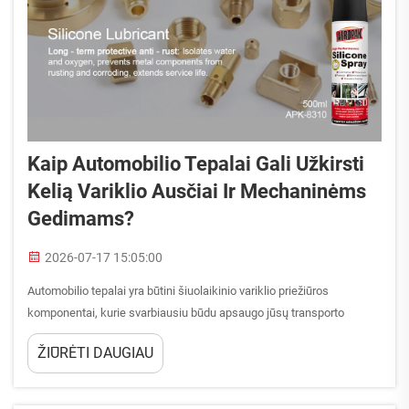
Kaip Automobilio Tepalai Gali Užkirsti
Kelią Variklio Ausčiai Ir Mechaninėms
Gedimams?
2026-07-17 15:05:00
Automobilio tepalai yra būtini šiuolaikinio variklio priežiūros
komponentai, kurie svarbiausiu būdu apsaugo jūsų transporto
priemonę nuo brangių pažeidimų ir per anksto įvykusių gedimų.
ŽIŪRĖTI DAUGIAU
Supratimas, kaip automobilio tepalai veikia, kad užkirstų kelią
variklio ausčiai ir mechaninėms gedimams, yra...