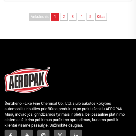
Ankstesnis
1
2
3
4
5
Kitas
Šenzheno i-Like Fine Chemical Co., Ltd. siūlo aukštos kokybės
automobilių ir buities priežiūros produktus po prekių ženklu AEROPAK.
Mūsų inovacijos, grindžiamos tyrimais ir plėtra, bei pasaulinė platinimo
sistema užtikrina patikimus purškimo sprendimus, kuriems pasitiki
klientai visame pasaulyje. Sužinokite daugiau.