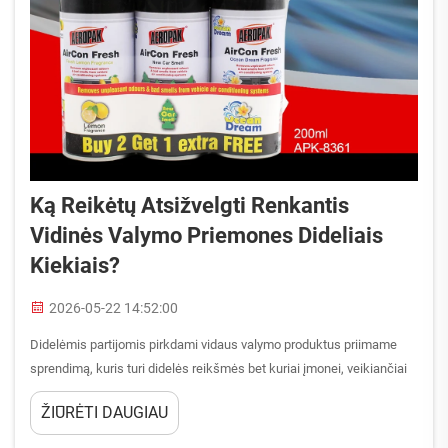
Ką Reikėtų Atsižvelgti Renkantis
Vidinės Valymo Priemones Dideliais
Kiekiais?
2026-05-22 14:52:00
Didelėmis partijomis pirkdami vidaus valymo produktus priimame
sprendimą, kuris turi didelės reikšmės bet kuriai įmonei, veikiančiai
automobilių priežiūros, parko valdymo, viešbučių ar profesionalaus
ŽIŪRĖTI DAUGIAU
detalizavimo srityse. Skirtingai nuo vieneto prekių pirkimo
asmeniniam naudojimui, b...