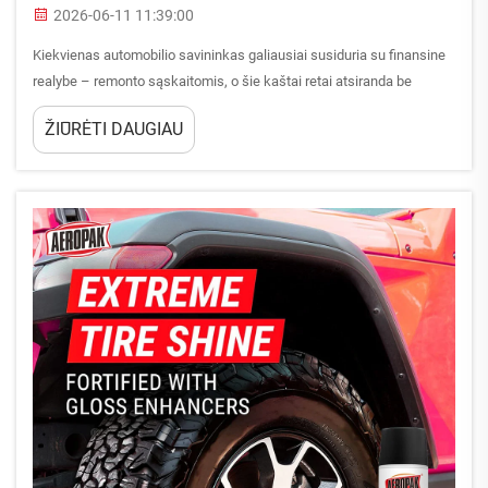
2026-06-11 11:39:00
Kiekvienas automobilio savininkas galiausiai susiduria su finansine
realybe – remonto sąskaitomis, o šie kaštai retai atsiranda be
įspėjamųjų požymių. Tiesa ta, kad nuolatinė profilaktinė priežiūra
ŽIŪRĖTI DAUGIAU
naudojant tinkamus visapusiškus priežiūros produktus gali žymiai
sumažinti remontų dažnumą...