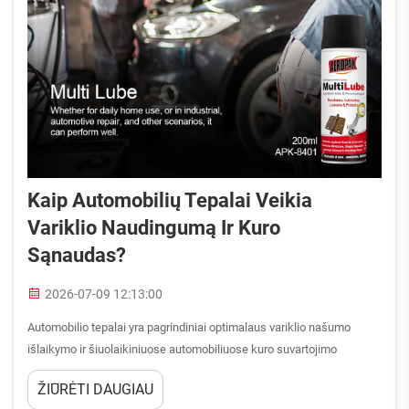
Kaip Automobilių Tepalai Veikia
Variklio Naudingumą Ir Kuro
Sąnaudas?
2026-07-09 12:13:00
Automobilio tepalai yra pagrindiniai optimalaus variklio našumo
išlaikymo ir šiuolaikiniuose automobiliuose kuro suvartojimo
valdymo elementai. Ryšys tarp automobilio tepalų ir variklio
ŽIŪRĖTI DAUGIAU
naudingumo koeficiento yra tiesioginis ir matuojamas: aukštos