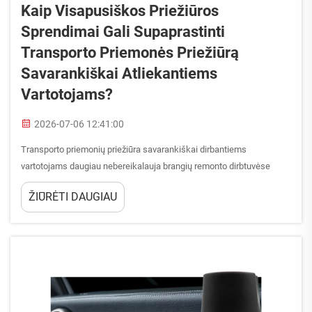
Kaip Visapusiškos Priežiūros
Sprendimai Gali Supaprastinti
Transporto Priemonės Priežiūrą
Savarankiškai Atliekantiems
Vartotojams?
2026-07-06 12:41:00
Transporto priemonių priežiūra savarankiškai dirbantiems
vartotojams daugiau nebereikalauja brangių remonto dirbtuvėse
lankymų ar specializuotos kvalifikacijos, jei turite tinkamus
ŽIŪRĖTI DAUGIAU
visapusiškus priežiūros sprendimus tiesiai po ranka. Daugelis namų
mechanikų susiduria su sudėtingumu, kurį kelia transporto
priemonių priežiūra savarankiškai dirbantiems vartotojams, ...