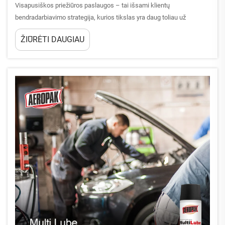
Visapusiškos priežiūros paslaugos – tai išsami klientų
bendradarbiavimo strategija, kurios tikslas yra daug toliau už
paprasto sandorio įvykdymo. Siūlydamos integruotą paramą visuose
ŽIŪRĖTI DAUGIAU
kliento gyvavimo ciklo etapuose įmonės gali transformuoti
atsitiktinius pirkėjus į ištikimus...