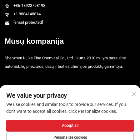
+86-18923798198
+1 8884148814
[email protected]
Mūsų kompanija
Shenzhen i-Like Fine Chemical Co., Ltd., įkurta 2010 m., yra pasaulinė
automobilių priežiūros, dažų ir buities chemijos produktų gamintoja.
We value your privacy
We use cookies and similar tools to provide our services. If you
don't want to accept all cookies, click Personalize cookies.
Autorių teisės © 2026 Shenzhen i-Like Fine Chemical Co., Ltd. Visos
teisės saugomos. -
Privatumo politika
Accept all
Personalize cookies