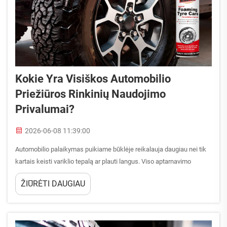
Kokie Yra Visiškos Automobilio
Priežiūros Rinkinių Naudojimo
Privalumai?
2026-06-08 11:39:00
Automobilio palaikymas puikiame būklėje reikalauja daugiau nei tik
kartais keisti variklio tepalą ar plauti langus. Viso aptarnavimo
rinkinio požiūris į visišką automobilio techninį aptarnavimą
ŽIŪRĖTI DAUGIAU
koordinuotai ir nuolat apima visus automobilio sistemas ir paviršius.
Tarp visko...