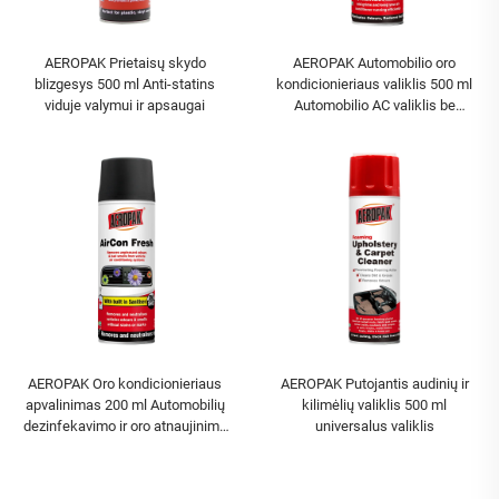
AEROPAK Prietaisų skydo
AEROPAK Automobilio oro
blizgesys 500 ml Anti-statins
kondicionieriaus valiklis 500 ml
viduje valymui ir apsaugai
Automobilio AC valiklis be
kenksmingų medžiagų
AEROPAK Oro kondicionieriaus
AEROPAK Putojantis audinių ir
apvalinimas 200 ml Automobilių
kilimėlių valiklis 500 ml
dezinfekavimo ir oro atnaujinimo
universalus valiklis
priemonė