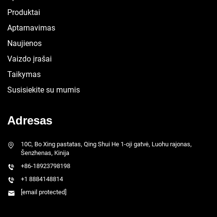
Produktai
Aptarnavimas
Naujienos
Vaizdo įrašai
Taikymas
Susisiekite su mumis
Adresas
10C, Bo Xing pastatas, Qing Shui He 1-oji gatvė, Luohu rajonas,
Šenzhenas, Kinija
+86-18923798198
+1 8884148814
[email protected]