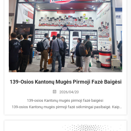
139-Osios Kantonų Mugės Pirmoji Fazė Baigėsi
2026/04/20
139-osios Kantonų mugės pirmoji fazė baigėsi
139-osios Kantonų mugės pirmoji fazė sėkmingai pasibaigė. Kaip
sekėsi visiems?
„AEROPAK“ tai buvo puiki galimybė susisiekti su partneriais, susitikti
su naujais klientais, ...