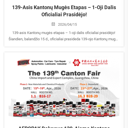
139-Asis Kantonų Mugės Etapas – 1-Oji Dalis
Oficialiai Prasidėjo!
2026/04/15
139-asis Kantonų mugės etapas – 1-oji dalis oficialiai prasidėjo!
Šiandien, balandžio 15 d., oficialiai prasideda 139-ojo Kantonų mugės
1-oji dalis, o „AEROPAK“ jau paruošta jus pasveikinti!
1.1 salė | Stendas Nr.: B16–17
Jei esate ...