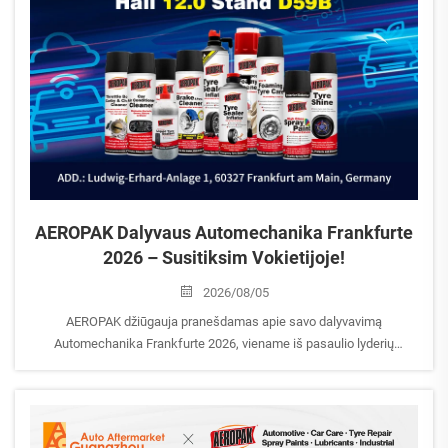
AEROPAK Dalyvaus Automechanika Frankfurte
2026 – Susitiksim Vokietijoje!
2026/08/05
AEROPAK džiūgauja pranešdamas apie savo dalyvavimą
Automechanika Frankfurte 2026, viename iš pasaulio lyderių
automobilių popardavimo prekybos parodų.
Data: 2026 m. rugsėjo 8–12 d. Dalyvis: AEROPAK USA INC Rūmuose:
12.0 | Stendas D59B Vieta: Ludwig-Erhard-Anlage 1, Frankfurtas prie
Maino, Vokietija