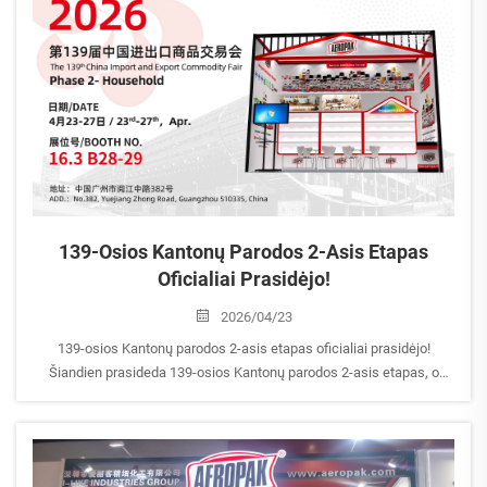
139-Osios Kantonų Parodos 2-Asis Etapas
Oficialiai Prasidėjo!
2026/04/23
139-osios Kantonų parodos 2-asis etapas oficialiai prasidėjo!
Šiandien prasideda 139-osios Kantonų parodos 2-asis etapas, o
AEROPAK jau paruošęs jus pasveikinti! 16,3 paviljonas | Stendas Nr.:
B28–29 Apsilankykite mūsų stende, kad išnagrinėtumėte naujausius
AEROPAK buitinio aerozolių produktus...