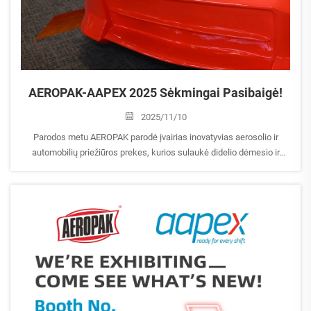
AEROPAK-AAPEX 2025 Sėkmingai Pasibaigė!
2025/11/10
Parodos metu AEROPAK parodė įvairias inovatyvias aerosolio ir
automobilių priežiūros prekes, kurios sulaukė didelio dėmesio ir
teigiamo atsiliepimo iš lankytojų. Nuoširdžiai dėkojame kiekvienam
svečiui, kuris aplankė mūsų stendą, pasidalijo įžvalgomis ir aptarė...