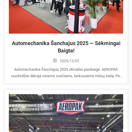
Automechanika Šanchajus 2025 — Sėkmingai
Baigta!
2025/12/02
Automechanika Šanchajus 2025 oficialiai pasibaigė. AEROPAK
nuoširdžiai dėkoja visiems svečiams, lankiusiems mūsų stalą. Per
parodą turėjome galimybę susitikti ir pasikeisti vertinga patirtimi su
partneriais iš viso pasaulio. Jūsų...