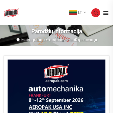
LT
Parodžių informacija
Pradinis puslapis
>
Naujienos
>
Parodžių informacija