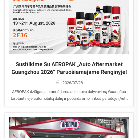
Susitikime Su AEROPAK „Auto Aftermarket
Guangzhou 2026“ Paruošiamajame Renginyje!
2026/07/28
AEROPAK džiūgauja pranešdama apie savo dalyvavimą Guangčou
tarptautinėje automobilių dalių ir popardavimo rinkos parodoje (Auto
Aftermarket Guangzhou 2026).
Prisijunkite prie mūsų, kad išbandytumėte naujausius mūsų
aerosolinius sprendimus automobilių priežiūrai, buities reikmėms ir
kt...