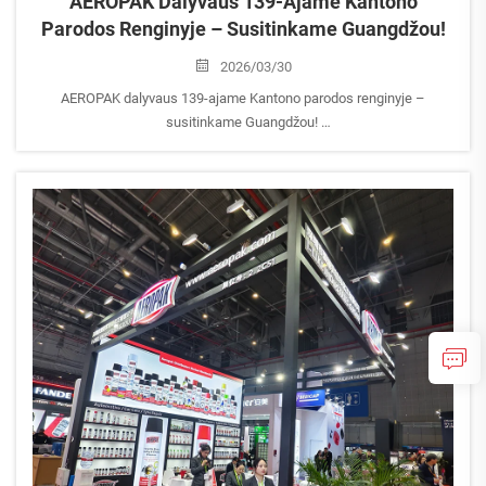
AEROPAK Dalyvaus 139-Ajame Kantono
Parodos Renginyje – Susitinkame Guangdžou!
2026/03/30
AEROPAK dalyvaus 139-ajame Kantono parodos renginyje –
susitinkame Guangdžou!
AEROPAK didžiuojasi pranešdamas apie savo dalyvavimą 139-ajame
Kantono parodos renginyje, kuris vyks Kinijos importo ir eksporto
parodos komplekse Guangdžou, Kinijoje.
Mes busime parodos...