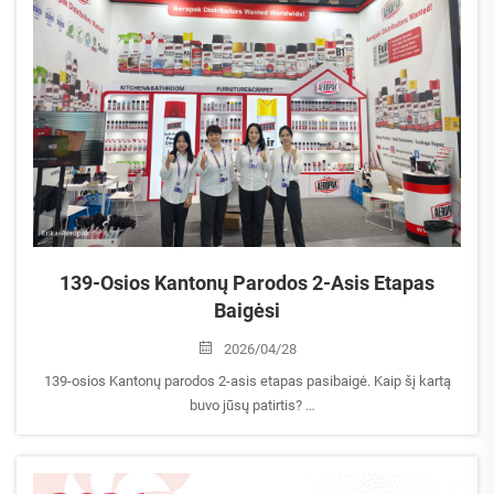
139-Osios Kantonų Parodos 2-Asis Etapas
Baigėsi
2026/04/28
139-osios Kantonų parodos 2-asis etapas pasibaigė. Kaip šį kartą
buvo jūsų patirtis?
AEROPAK dalyvavo 1-ajame ir 2-ajame etapuose, o dabar esame įėję
į parodos požiūrio sekimo etapą. Mūsų komanda aktyviai peržiūri
parodos rezultatus...