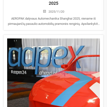
2025
2025/11/20
AEROPAK dalyvaus Automechanika Shanghai 2025, viename iš
pirmaujančių pasaulio automobilių pramonės renginių. Apsilankykite
mūsų stende, kad pamatytumėte naujausius mūsų aerosolio
produktų naujoves ir automobilių priežiūros sprendimus! Paroda:
Automechanika Shan...