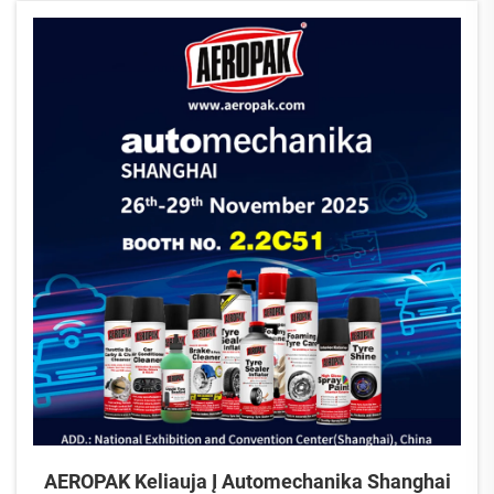
stende!
AEROPAK Keliauja Į Automechanika Shanghai