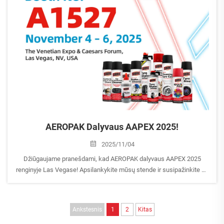
AEROPAK Dalyvaus AAPEX 2025!
2025/11/04
Džiūgaujame pranešdami, kad AEROPAK dalyvaus AAPEX 2025
renginyje Las Vegase! Apsilankykite mūsų stende ir susipažinkite su
naujausiomis mūsų aerosolio produktais ir automobilių priežiūros
sprendimais. Stendo numeris: A1527 Datos: 2025 m. lapkričio 4–6 d.
Lo...
Ankstesnis
1
2
Kitas