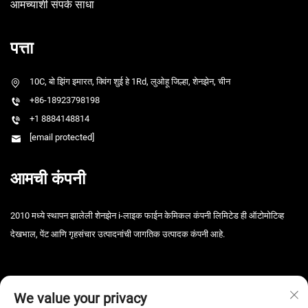
आमच्याशी संपर्क साधा
पत्ता
10C, बो झिंग इमारत, क्विंग शुई हे 1Rd, लुओहू जिल्हा, शेनझेन, चीन
+86-18923798198
+1 8884148814
[email protected]
आमची कंपनी
2010 मध्ये स्थापन झालेली शेनझेन i-लाइक फाईन केमिकल कंपनी लिमिटेड ही ऑटोमोटिव्ह
देखभाल, पेंट आणि गृहसंचार उत्पादनांची जागतिक उत्पादक कंपनी आहे.
We value your privacy