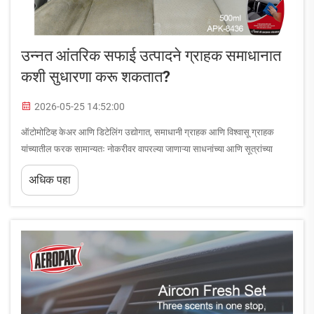
उन्नत आंतरिक सफाई उत्पादने ग्राहक समाधानात
कशी सुधारणा करू शकतात?
2026-05-25 14:52:00
ऑटोमोटिव्ह केअर आणि डिटेलिंग उद्योगात, समाधानी ग्राहक आणि विश्वासू ग्राहक
यांच्यातील फरक सामान्यतः नोकरीवर वापरल्या जाणाऱ्या साधनांच्या आणि सूत्रांच्या
गुणवत्तेवर अवलंबून असतो. आंतरिक सफाई उत्पादनांमध्ये मागील दशकात मोठी प्रगती
अधिक पहा
झाली आहे,...