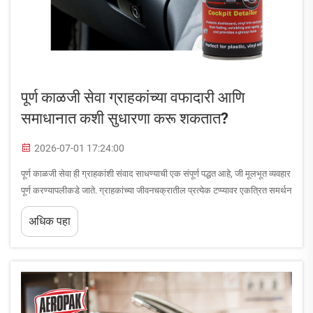
पूर्ण काळजी सेवा ग्राहकांच्या वफादारी आणि
समाधानात कशी सुधारणा करू शकतात?
2026-07-01 17:24:00
पूर्ण काळजी सेवा ही ग्राहकांशी संवाद साधण्याची एक संपूर्ण पद्धत आहे, जी मूलभूत व्यवहार
पूर्ण करण्यापलीकडे जाते. ग्राहकांच्या जीवनचक्रातील प्रत्येक टप्प्यावर एकत्रित समर्थन
प्रदान करून, व्यवसाय अनौपचारिक खरेदीदारांना वफादार उत्साही ग्राहकांमध्ये
अधिक पहा
रूपांतरित करू शकतात...