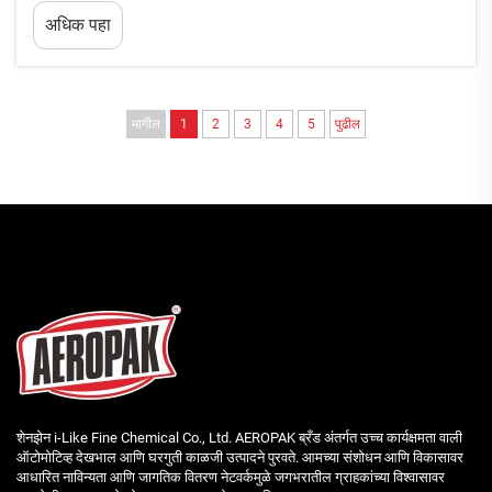
व्यवसायासाठी महत्त्वाचा निर्णय आहे. वैयक्तिक वापरासाठी केलेल्या एकल-एकक खरेदीपेक्षा
अधिक पहा
वेगळे, ब...
मागील
1
2
3
4
5
पुढील
शेनझेन i-Like Fine Chemical Co., Ltd. AEROPAK ब्रँड अंतर्गत उच्च कार्यक्षमता वाली
ऑटोमोटिव्ह देखभाल आणि घरगुती काळजी उत्पादने पुरवते. आमच्या संशोधन आणि विकासावर
आधारित नाविन्यता आणि जागतिक वितरण नेटवर्कमुळे जगभरातील ग्राहकांच्या विश्वासावर