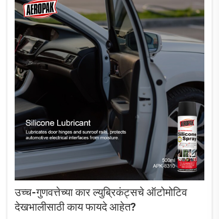
उच्च-गुणवत्तेच्या कार ल्युब्रिकंट्सचे ऑटोमोटिव
देखभालीसाठी काय फायदे आहेत?