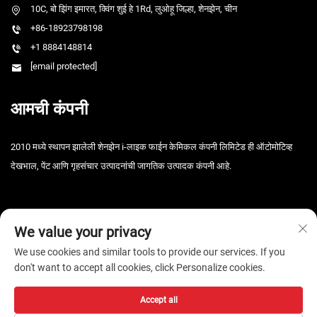
10C, बो झिंग इमारत, क्विंग शुई हे 1Rd, लुओहू जिल्हा, शेनझेन, चीन
+86-18923798198
+1 8884148814
[email protected]
आमची कंपनी
2010 मध्ये स्थापन झालेली शेनझेन i-लाइक फाईन केमिकल कंपनी लिमिटेड ही ऑटोमोटिव्ह
देखभाल, पेंट आणि गृहसंचार उत्पादनांची जागतिक उत्पादक कंपनी आहे.
We value your privacy
We use cookies and similar tools to provide our services. If you
don't want to accept all cookies, click Personalize cookies.
कॉपीराइट © 2026 शेनझेन आय-लाइक फाइन केमिकल कंपनी, लि. सर्व हक्क राखीव. -
गोपनीयता धोरण
Accept all