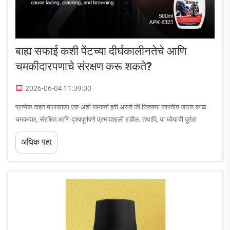
बाह्य सफाई कशी पेंटच्या दीर्घकालीनतेचे आणि
चमकीदारपणाचे संरक्षण करू शकते?
2026-06-04 11:39:00
प्रत्येक वाहन मालकाला एक अशी समाप्ती हवी असते जी जितक्या जास्तीत जास्त काळ
चमकदार, संरक्षित आणि दृश्यपूर्णपणे प्रभावशाली राहील. तथापि, या ध्येयाची पूर्तता
करण्यासाठी सर्वात विसरलेला घटक म्हणजे सुसंगत, योग्यरित्या केलेली बाह्य सफाई. ही
अधिक पहा
केवळ एक बाह्य सौंदर्यप्रक्रिया नाही...