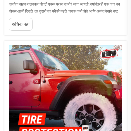
प्रत्येक वाहन मालकाला शेवटी एकच प्रश्न सामोरे जावा लागतो: वर्षांनंतरही एक कार का
शोरूम-ताजी दिसते, तर दुसरी का फीकी पडते, चमक कमी होते आणि अत्यंत वेगाने नष्ट
होते? याचे उत्तर बहुधा सातत्य आणि दृष्टिकोनावर अवलंबून असते. पूर्ण काळजी...
अधिक पहा