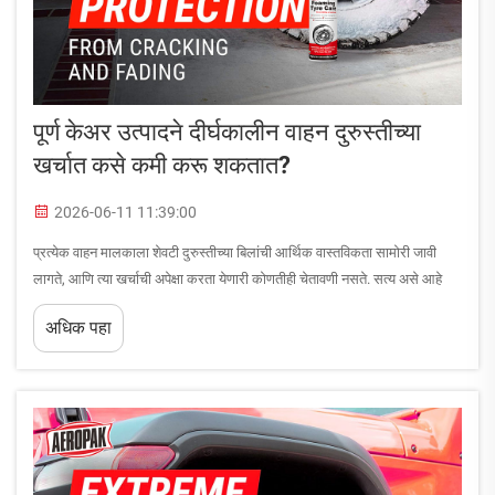
पूर्ण केअर उत्पादने दीर्घकालीन वाहन दुरुस्तीच्या
खर्चात कसे कमी करू शकतात?
2026-06-11 11:39:00
प्रत्येक वाहन मालकाला शेवटी दुरुस्तीच्या बिलांची आर्थिक वास्तविकता सामोरी जावी
लागते, आणि त्या खर्चाची अपेक्षा करता येणारी कोणतीही चेतावणी नसते. सत्य असे आहे
की, योग्य पूर्ण काळजी उत्पादनांचा वापर करून नियमित, प्रतिबंधात्मक देखभाल करण्याने
अधिक पहा
दुरुस्तीच्या वारंवार होणाऱ्या गरजा अत्यंत कमी करता येतात...