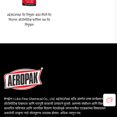
AEROPAK पेंट रिमूव्हर 400 मिली पेंट
स्ट्रिपर ऑटोमोटिव्ह फर्निचर दक्ष पेंट
रिमूव्हल
शेनझेन i-Like Fine Chemical Co., Ltd. AEROPAK ब्रँड अंतर्गत उच्च कार्यक्षमता वाली
ऑटोमोटिव्ह देखभाल आणि घरगुती काळजी उत्पादने पुरवते. आमच्या संशोधन आणि विकासावर
आधारित नाविन्यता आणि जागतिक वितरण नेटवर्कमुळे जगभरातील ग्राहकांच्या विश्वासावर
असलेली उत्कृष्ट स्प्रे सोल्यूशन्स उपलब्ध होतात. अधिक जाणून घ्या.