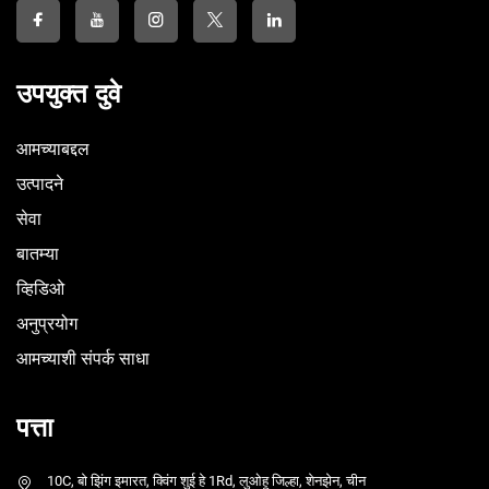
उपयुक्त दुवे
आमच्याबद्दल
उत्पादने
सेवा
बातम्या
व्हिडिओ
अनुप्रयोग
आमच्याशी संपर्क साधा
पत्ता
10C, बो झिंग इमारत, क्विंग शुई हे 1Rd, लुओहू जिल्हा, शेनझेन, चीन