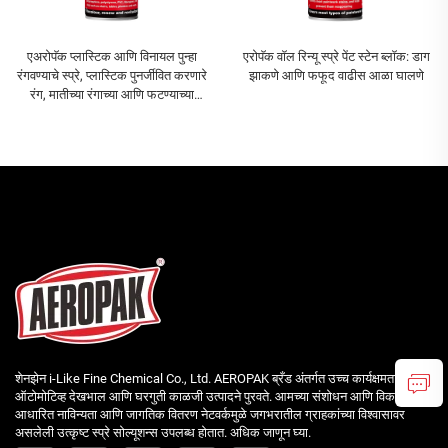
एअरोपॅक प्लास्टिक आणि विनायल पुन्हा
एरोपॅक वॉल रिन्यू स्प्रे पेंट स्टेन ब्लॉक: डाग
रंगवण्याचे स्प्रे, प्लास्टिक पुनर्जीवित करणारे
झाकणे आणि फफूद वाढीस आळा घालणे
रंग, मातीच्या रंगाच्या आणि फटण्याच्या
प्रतिकार करणारे रंग
शेनझेन i-Like Fine Chemical Co., Ltd. AEROPAK ब्रँड अंतर्गत उच्च कार्यक्षमता वाली
ऑटोमोटिव्ह देखभाल आणि घरगुती काळजी उत्पादने पुरवते. आमच्या संशोधन आणि विकासावर
आधारित नाविन्यता आणि जागतिक वितरण नेटवर्कमुळे जगभरातील ग्राहकांच्या विश्वासावर
असलेली उत्कृष्ट स्प्रे सोल्यूशन्स उपलब्ध होतात. अधिक जाणून घ्या.