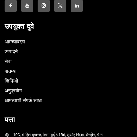
उपयुक्त दुवे
आमच्याबद्दल
उत्पादने
सेवा
बातम्या
व्हिडिओ
अनुप्रयोग
आमच्याशी संपर्क साधा
पत्ता
10C, बो झिंग इमारत, क्विंग शुई हे 1Rd, लुओहू जिल्हा, शेनझेन, चीन