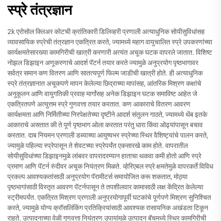
स्प्रे तंत्रज्ञान
2k एरोसोल क्लिअर कोटची क्रांतिकारी डिलिव्हरी प्रणाली अत्याधुनिक सोयीसुविधांसह
व्यावसायिक स्प्रेची तंत्रज्ञान एकत्रित करते, ज्यामध्ये महाग वायुचालित स्प्रे उपकरणांच्या
कार्यक्षमतेसारख्या कामगिरीची खात्री करणारी अत्यंत अचूक घटक वापरले जातात. विशिष्ट
नोझल डिझाइन अणूकरणाचे आदर्श पॅटर्न तयार करते ज्यामुळे अनुप्रयोग पृष्ठभागावर
सर्वत्र समान कण वितरण आणि सातत्यपूर्ण फिल्म जाडीची खात्री होते. ही अत्याधुनिक
स्प्रे तंत्रज्ञानात अचूकपणे मापन केलेल्या छिद्राच्या मापांसह, आंतरिक मिश्रण कक्षांचे
अनुकूलन आणि वायुगतिकी प्रवाह मार्गांसह अनेक डिझाइन घटक समाविष्ट आहेत जे
एकत्रितपणे अत्युत्तम स्प्रे गुणवत्ता तयार करतात. कण आकाराचे वितरण आवरण
कार्यक्षमता आणि निर्मितीच्या निरपेक्षतेच्या दृष्टीने आदर्श संतुलन गाठते, ज्यामध्ये थेंब इतके
आकाराचे असतात की ते पूर्ण पृष्ठभाग ओला करतात परंतु धारा किंवा ओढ्यांपासून बचाव
करतात. दाब नियमन प्रणाली डब्याच्या आयुष्यभर स्प्रेच्या स्थिर वैशिष्ट्यांचे पालन करते,
ज्यामुळे पहिल्या स्प्रेपासून ते शेवटच्या स्प्रेपर्यंत एकसारखे काम होते. वापरातील
सोयीसुविधांच्या डिझाइनमुळे लांबवर वापरादरम्यान हाताचा थकवा कमी होतो आणि स्प्रे
प्रमाण आणि पॅटर्न रुंदीवर अचूक नियंत्रण मिळते. व्हेरिएबल स्प्रे क्षमतेमुळे वापरकर्ते विविध
प्रकल्प आवश्यकतांसाठी अनुप्रयोग पॅरामीटर्स समायोजित करू शकतात, मोठ्या
पृष्ठभागांसाठी विस्तृत आवरण पॅटर्नपासून ते तपशीलवार कामासाठी लक्ष केंद्रित केलेल्या
स्ट्रीमपर्यंत. एकत्रित मिश्रण प्रणाली अनुप्रयोगापूर्वी घटकांचे पूर्णपणे मिश्रण सुनिश्चित
करते, ज्यामुळे योग्य क्रॉसलिंकिंग प्रतिक्रियांसाठी आवश्यक रासायनिक अखंडता टिकून
राहते. उत्पादनाच्या वेळी गुणवत्ता नियंत्रण उपायांमुळे उत्पादन बॅचमध्ये स्थिर कामगिरीची