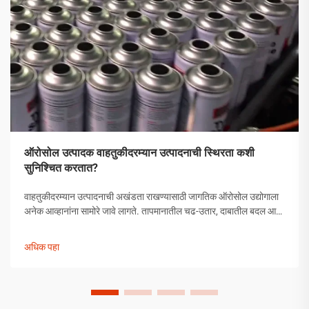
ऑरोसोल उत्पादक वाहतुकीदरम्यान उत्पादनाची स्थिरता कशी
सुनिश्चित करतात?
वाहतुकीदरम्यान उत्पादनाची अखंडता राखण्यासाठी जागतिक ऑरोसोल उद्योगाला
अनेक आव्हानांना सामोरे जावे लागते. तापमानातील चढ-उतार, दाबातील बदल आणि
हाताळणीच्या समस्यांपासून मोकळे व्हायला ऑरोसोल उत्पादकांनी व्यापक
उपाययोजना राबविल्या पाहिजेत.
अधिक पहा