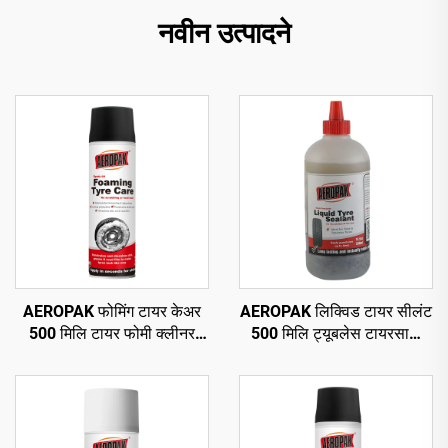
नवीन उत्पादने
AEROPAK फोमिंग टायर केअर
AEROPAK लिक्विड टायर सीलंट
500 मिलि टायर फोमी क्लीनर
500 मिलि ट्यूबलेस टायरसाठी
कोणत्याही घासण्याची किंवा कठीण
एअर कंप्रेसरसह वापरणे आवश्यक
कामाची गरज नाही
आहे