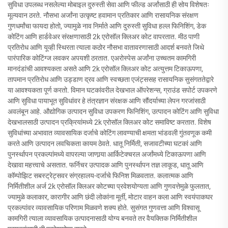
सुविधा उपलब्ध नसलेल्या मोबाइल दुरुस्ती सेवा आणि फील्ड अर्जांसाठी ही सोय विशेषतः
मूल्यवान ठरते. नौसभा अर्जांना उत्कृष्ट हवामान प्रतिकार आणि रासायनिक संरक्षण
गुणधर्मांचा फायदा होतो, ज्यामुळे नाव निर्माते आणि दुरुस्ती सुविधा हल्ल फिनिशिंग, डेक
कोटिंग आणि हार्डवेअर संरक्षणासाठी 2k एरोसॉल क्लिअर कोट वापरतात. मीठ पाणी
प्रतिरोध आणि यूव्ही स्थिरता त्याला कठोर नौसभा वातावरणासाठी आदर्श बनवते जिथे
पारंपारिक कोटिंग्ज लवकर अपयशी ठरतात. एअरोस्पेस अर्जांना उच्चतम कामगिरी
मानदंडांची आवश्यकता असते आणि 2k एरोसॉल क्लिअर कोट अत्युत्तम टिकाऊपणा,
तापमान प्रतिरोध आणि उड्डाण द्रव आणि स्वच्छता एजंट्ससह रासायनिक सुसंगततेद्वारे
या आवश्यकता पूर्ण करतो. विमान घटकांवरील देखभाल ऑपरेशन्स, ग्राउंड सपोर्ट उपकरणे
आणि सुविधा पायाभूत सुविधांवर हे तंत्रज्ञान संरक्षक आणि सौंदर्याच्या लेपन गरजांसाठी
अवलंबून आहे. औद्योगिक उत्पादन सुविधा उपकरण फिनिशिंग, उत्पादन कोटिंग आणि सुविधा
देखभालसाठी उत्पादन प्रक्रियांमध्ये 2k एरोसॉल क्लिअर कोट समाविष्ट करतात. विशेष
सुविधांच्या अभावात व्यावसायिक दर्जाचे कोटिंग लावण्याची क्षमता भांडवली गुंतवणूक कमी
करते आणि उत्पादन लवचिकता कायम ठेवते. धातू निर्मिती, सजावटीच्या घटकां आणि
पुनर्स्थापन प्रकल्पांमध्ये वापरल्या जाणार्‍या आर्किटेक्चरल अर्जांमध्ये टिकाऊपणा आणि
देखावा महत्त्वाचे असतात. फर्निचर उत्पादक आणि पुनर्स्थापन तज्ञ लाकूड, धातू आणि
कॉम्पोझिट सबस्ट्रेट्सवर संग्रहालय-दर्जाचे फिनिश मिळवतात. कलात्मक आणि
निर्मितीशील अर्ज 2k एरोसॉल क्लिअर कोटच्या प्रवेशयोग्यता आणि गुणवत्तेमुळे फुलतात,
ज्यामुळे कलाकार, कारागीर आणि छंदी लोकांना मूर्ती, मोटार वाहन कला आणि स्वयंपाकघर
प्रकल्पांवर व्यावसायिक परिणाम मिळवणे शक्य होते. सुसंगत गुणवत्ता आणि विश्वासू
कामगिरी त्याला व्यावसायिक उत्पादनासाठी योग्य बनवते तर वैयक्तिक निर्मितीशील