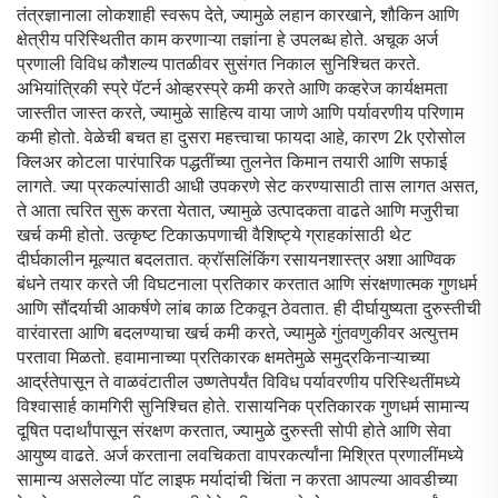
तंत्रज्ञानाला लोकशाही स्वरूप देते, ज्यामुळे लहान कारखाने, शौकिन आणि
क्षेत्रीय परिस्थितीत काम करणाऱ्या तज्ञांना हे उपलब्ध होते. अचूक अर्ज
प्रणाली विविध कौशल्य पातळीवर सुसंगत निकाल सुनिश्चित करते.
अभियांत्रिकी स्प्रे पॅटर्न ओव्हरस्प्रे कमी करते आणि कव्हरेज कार्यक्षमता
जास्तीत जास्त करते, ज्यामुळे साहित्य वाया जाणे आणि पर्यावरणीय परिणाम
कमी होतो. वेळेची बचत हा दुसरा महत्त्वाचा फायदा आहे, कारण 2k एरोसोल
क्लिअर कोटला पारंपारिक पद्धतींच्या तुलनेत किमान तयारी आणि सफाई
लागते. ज्या प्रकल्पांसाठी आधी उपकरणे सेट करण्यासाठी तास लागत असत,
ते आता त्वरित सुरू करता येतात, ज्यामुळे उत्पादकता वाढते आणि मजुरीचा
खर्च कमी होतो. उत्कृष्ट टिकाऊपणाची वैशिष्ट्ये ग्राहकांसाठी थेट
दीर्घकालीन मूल्यात बदलतात. क्रॉसलिंकिंग रसायनशास्त्र अशा आण्विक
बंधने तयार करते जी विघटनाला प्रतिकार करतात आणि संरक्षणात्मक गुणधर्म
आणि सौंदर्याची आकर्षणे लांब काळ टिकवून ठेवतात. ही दीर्घायुष्यता दुरुस्तीची
वारंवारता आणि बदलण्याचा खर्च कमी करते, ज्यामुळे गुंतवणुकीवर अत्युत्तम
परतावा मिळतो. हवामानाच्या प्रतिकारक क्षमतेमुळे समुद्रकिनाऱ्याच्या
आर्द्रतेपासून ते वाळवंटातील उष्णतेपर्यंत विविध पर्यावरणीय परिस्थितींमध्ये
विश्वासार्ह कामगिरी सुनिश्चित होते. रासायनिक प्रतिकारक गुणधर्म सामान्य
दूषित पदार्थांपासून संरक्षण करतात, ज्यामुळे दुरुस्ती सोपी होते आणि सेवा
आयुष्य वाढते. अर्ज करताना लवचिकता वापरकर्त्यांना मिश्रित प्रणालींमध्ये
सामान्य असलेल्या पॉट लाइफ मर्यादांची चिंता न करता आपल्या आवडीच्या