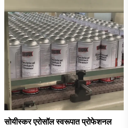
सोयीस्कर एरोसॉल स्वरूपात प्रोफेशनल