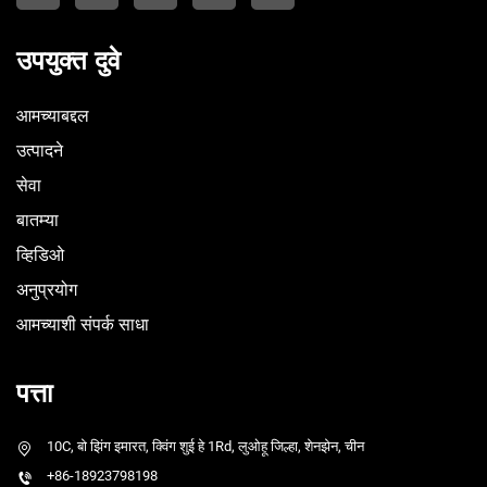
उपयुक्त दुवे
आमच्याबद्दल
उत्पादने
सेवा
बातम्या
व्हिडिओ
अनुप्रयोग
आमच्याशी संपर्क साधा
पत्ता
10C, बो झिंग इमारत, क्विंग शुई हे 1Rd, लुओहू जिल्हा, शेनझेन, चीन
+86-18923798198