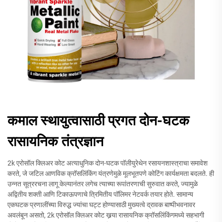
कमाल स्थायुत्वासाठी प्रगत दोन-घटक
रासायनिक तंत्रज्ञान
2k एरोसॉल क्लिअर कोट अत्याधुनिक दोन-घटक पॉलीयुरेथेन रसायनशास्त्राचा समावेश
करते, जे जटिल आणविक क्रॉसलिंकिंग यंत्रणेमुळे मूलभूतपणे कोटिंग कार्यक्षमता बदलते. ही
उन्नत सूत्ररचना लागू केल्यानंतर लगेच त्याच्या रूपांतरणाची सुरुवात करते, ज्यामुळे
अद्वितीय शक्ती आणि टिकाऊपणाचे त्रिमितीय पॉलिमर नेटवर्क तयार होते. सामान्य
एकघटक प्रणालींच्या विरुद्ध ज्यांचा घट्ट होण्यासाठी मुख्यत्वे द्रावक बाष्पीभवनावर
अवलंबून असतो, 2k एरोसॉल क्लिअर कोट खर्‍या रासायनिक क्रॉसलिंकिंगमध्ये सहभागी