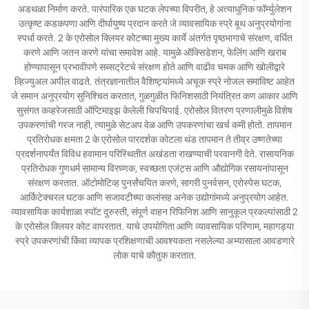
अडथळा निर्माण करते. पारंपारिक एक घटक लेपच्या विपरीत, हे अत्याधुनिक फॉर्म्युलेशन
उत्कृष्ट कडकपणा आणि दीर्घायुष्य प्रदान करते जे व्यावसायिक स्प्रे बूथ अनुप्रयोगांना
स्पर्धा करते. 2 के एरोसोल क्लियर कोटच्या मुख्य कार्ये अंतर्गत पृष्ठभागाचे संरक्षण, वर्धित
करणे आणि जतन करणे यांचा समावेश आहे. यामुळे ऑक्सिडेशन, फेलिंग आणि खराब
होण्यापासून प्रभावीपणे सब्सट्रेटचे संरक्षण होते आणि वाढीव चमक आणि खोलीद्वारे
व्हिज्युअल अपील वाढते. तंत्रज्ञानातील वैशिष्ट्यांमध्ये अचूक स्प्रे नोजल समाविष्ट आहेत
जे समान अनुप्रयोग सुनिश्चित करतात, गुळगुळीत फिनिशसाठी नियंत्रित कण आकार आणि
सुसंगत कव्हरेजसाठी ऑप्टिमाइझ केलेली चिपचिपाई. एरोसोल वितरण प्रणालीमुळे विशेष
उपकरणांची गरज नाही, त्यामुळे सेटअप वेळ आणि उपकरणांचा खर्च कमी होतो. तापमान
प्रतिरोधक क्षमता 2 के एरोसोल पारदर्शक कोटला थंड तापमान ते तीव्र उष्णतेच्या
प्रदर्शनापर्यंत विविध हवामान परिस्थितीत अखंडता राखण्याची परवानगी देते. रासायनिक
प्रतिरोधक गुणधर्म सामान्य विरघ्णक, स्वच्छता एजंट्स आणि औद्योगिक रसायनांपासून
संरक्षण करतात. ऑटोमोटिव्ह पुनर्संचयित करणे, सागरी पुनर्वसन, एरोस्पेस घटक,
आर्किटेक्चरल घटक आणि सजावटीच्या कलांसह अनेक उद्योगांमध्ये अनुप्रयोग आहेत.
व्यावसायिक कार्यशाळा स्पॉट दुरुस्ती, संपूर्ण वाहन रिफिनिश आणि सानुकूल प्रकल्पांसाठी 2
के एरोसोल क्लियर कोट वापरतात. याचे उपयोगिता आणि व्यावसायिक परिणाम, महागड्या
स्प्रे उपकरणांची किंवा व्यापक प्रशिक्षणाची आवश्यकता नसलेल्या अभ्यासाला आवडणारे
लोक याचे कौतुक करतात.