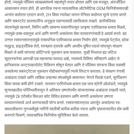
होतो, ज्यामुळे पॉलिमर साखळ्यांमध्ये सहसंयुगे तयार होतात आणि एक मजबूत, अंतर्जोडित
आकारमान तयार होते. ही आणविक रचना व्यावसायिक ऑटोमोटिव्ह OEM फिनिशेससारखी
अत्यंत कठोरता प्रदान करते, 2H किंवा त्यापेक्षा जास्त पेन्सिल कठोरता मूल्ये प्राप्त करते
आणि सबस्ट्रेट हालचालींना अनुकूल राहण्यासाठी लवचिकता राखते. क्रॉसलिंक्ड
संरचनेमुळे खरचणे, चिपिंग आणि सामान्य घसरणीपासून उत्कृष्ट प्रतिकारक क्षमता मिळते,
ज्यामुळे उच्च-वाहतूक अर्ज आणि मागणी असलेल्या सेवा वातावरणांसाठी हे आदर्श बनते. ह्या
उन्नत रसायनशास्त्रामुळे रासायनिक प्रतिकारक क्षमता निर्माण होते, ज्यामुळे पेट्रोल, ब्रेक
फ्लूइड, हाइड्रॉलिक तेले, स्वच्छता द्रावके आणि अम्लीय दूषित पदार्थ यांपासून संरक्षण
मिळते जे कमी चांगल्या कोटिंग्जचे नुकसान करू शकतात. यूव्ही स्थिरता ह्या जटिल
सूत्ररचनेचा आणखी एक महत्त्वाचा फायदा आहे, ज्यामध्ये विशिष्ट संमिश्रणे आहेत जे
हानिकारक अल्ट्राव्हायोलेट विकिरण शोषून घेतात आणि ते पॉलिमर संरचना किंवा तळाशी
असलेल्या सबस्ट्रेटला नुकसान पोहोचवण्यापूर्वी त्याचे विघटन करतात. हे संरक्षण रंगाची
अखंडता राखते आणि लांबिक उन्हाच्या संपर्कामुळे सामान्यत: येणारे पिवळे पडणे, चूर्णीकरण
किंवा चमक कमी होणे टाळते. तापमान प्रतिरोधक क्षमता एक भव्य श्रेणी ओलांडते, ज्यामुळे
शून्याखालील परिस्थितीपासून ते अतिशय उष्णतेपर्यंत संरचनात्मक अखंडता राखली जाते,
ज्यामुळे 2k एरोसॉल क्लिअर कोट विविध हवामान आणि मागणी असलेल्या उष्णता
वातावरणांमध्ये अर्ज करण्यासाठी योग्य बनते. रसायनशास्त्रात अंतर्भूत असलेल्या स्व-
समतलीकरण गुणधर्मांमुळे नारिंगी सालीची बारीक बारीक रचना आणि पृष्ठभागावरील दोष कमी
करणारे चिकणे, व्यावसायिक फिनिशेस सुनिश्चित केले जातात.