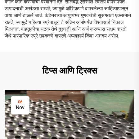
वेगाने काम करण्याची परवानगी देते. सीलबद्ध एरोसोल स्वरूप वापरापर्यंत
उत्पादनाची अखंडता राखते, ज्यामुळे आंशिकपणे वापरलेल्या साहित्यापासून
वाया जाणे टाळले जाते. कंटेनरच्या आयुष्यभर गुणवत्तेची सुसंगतता एकसमान
राहते, ज्यामुळे पहिल्या स्प्रेपासून ते अंतिम अर्जापर्यंत विश्वासार्ह निकाल
मिळतात. वाहतुकीचा घटक तेथे दुरुस्ती आणि अर्ज करण्यास सक्षम करतो
जेथे पारंपारिक स्प्रे उपकरणे वापरणे अव्यवहार्य किंवा अशक्य असेल.
टिप्स आणि ट्रिक्स
06
Nov