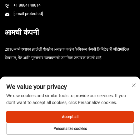
+1 8884148814
[email protected]
आमची कंपनी
2010 मध्ये स्थापन झालेली शेनझेन i-लाइक फाईन केमिकल कंपनी लिमिटेड ही ऑटोमोटिव्ह
देखभाल, पेंट आणि गृहसंचार उत्पादनांची जागतिक उत्पादक कंपनी आहे.
We value your privacy
We use cookies and similar tools to provide our services. If you
don't want to accept all cookies, click Personalize cookies.
कॉपीराइट © 2025 शेनझेन आय-लाइक फाइन केमिकल कंपनी लिमिटेड. सर्व हक्क राखीव. -
गोपनीयता धोरण
Accept all
Personalize cookies