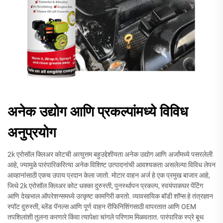
अनेक उद्योग आणि प्रकल्पांमध्ये विविध
अनुप्रयोग
2k एरोसॉल क्लिअर कोटची अत्युत्तम बहुउद्देशीयता अनेक उद्योग आणि अर्जांमध्ये पसरलेली
आहे, ज्यामुळे पारंपारिकरित्या अनेक विशिष्ट उत्पादनांची आवश्यकता असलेल्या विविध लेपन
आव्हानांसाठी एकच उपाय प्रदान केला जातो. मोटार वाहन अर्ज हे एक प्रमुख बाजार आहे,
जिथे 2k एरोसॉल क्लिअर कोट धक्का दुरुस्ती, पुनर्स्थापन प्रकल्प, स्वयंपाकघर पेंटिंग
आणि देखभाल ऑपरेशन्समध्ये उत्कृष्ट कामगिरी करतो. व्यावसायिक बॉडी शॉप्स हे तंत्रज्ञान
स्पॉट दुरुस्ती, ब्लेंड पॅनल्स आणि पूर्ण वाहन रीफिनिशिंगसाठी वापरतात आणि OEM
तपशिलांशी तुलना करणारे किंवा त्यापेक्षा चांगले परिणाम मिळवतात. पारंपारिक स्प्रे बूथ