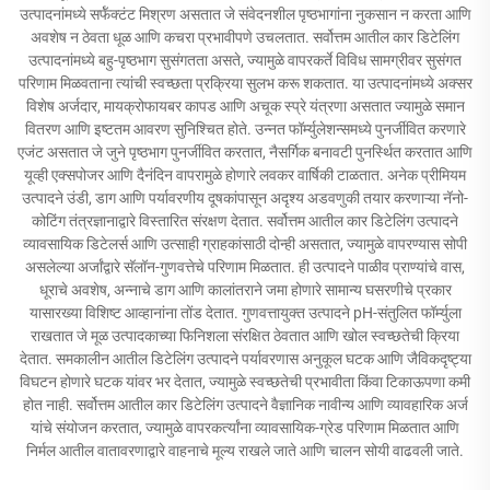
उत्पादनांमध्ये सर्फॅक्टंट मिश्रण असतात जे संवेदनशील पृष्ठभागांना नुकसान न करता आणि
अवशेष न ठेवता धूळ आणि कचरा प्रभावीपणे उचलतात. सर्वोत्तम आतील कार डिटेलिंग
उत्पादनांमध्ये बहु-पृष्ठभाग सुसंगतता असते, ज्यामुळे वापरकर्ते विविध सामग्रीवर सुसंगत
परिणाम मिळवताना त्यांची स्वच्छता प्रक्रिया सुलभ करू शकतात. या उत्पादनांमध्ये अक्सर
विशेष अर्जदार, मायक्रोफायबर कापड आणि अचूक स्प्रे यंत्रणा असतात ज्यामुळे समान
वितरण आणि इष्टतम आवरण सुनिश्चित होते. उन्नत फॉर्म्युलेशन्समध्ये पुनर्जीवित करणारे
एजंट असतात जे जुने पृष्ठभाग पुनर्जीवित करतात, नैसर्गिक बनावटी पुनर्स्थित करतात आणि
यूव्ही एक्सपोजर आणि दैनंदिन वापरामुळे होणारे लवकर वार्षिकी टाळतात. अनेक प्रीमियम
उत्पादने उंडी, डाग आणि पर्यावरणीय दूषकांपासून अदृश्य अडवणुकी तयार करणाऱ्या नॅनो-
कोटिंग तंत्रज्ञानाद्वारे विस्तारित संरक्षण देतात. सर्वोत्तम आतील कार डिटेलिंग उत्पादने
व्यावसायिक डिटेलर्स आणि उत्साही ग्राहकांसाठी दोन्ही असतात, ज्यामुळे वापरण्यास सोपी
असलेल्या अर्जांद्वारे सॅलॉन-गुणवत्तेचे परिणाम मिळतात. ही उत्पादने पाळीव प्राण्यांचे वास,
धूराचे अवशेष, अन्नाचे डाग आणि कालांतराने जमा होणारे सामान्य घसरणीचे प्रकार
यासारख्या विशिष्ट आव्हानांना तोंड देतात. गुणवत्तायुक्त उत्पादने pH-संतुलित फॉर्म्युला
राखतात जे मूळ उत्पादकाच्या फिनिशला संरक्षित ठेवतात आणि खोल स्वच्छतेची क्रिया
देतात. समकालीन आतील डिटेलिंग उत्पादने पर्यावरणास अनुकूल घटक आणि जैविकदृष्ट्या
विघटन होणारे घटक यांवर भर देतात, ज्यामुळे स्वच्छतेची प्रभावीता किंवा टिकाऊपणा कमी
होत नाही. सर्वोत्तम आतील कार डिटेलिंग उत्पादने वैज्ञानिक नावीन्य आणि व्यावहारिक अर्ज
यांचे संयोजन करतात, ज्यामुळे वापरकर्त्यांना व्यावसायिक-ग्रेड परिणाम मिळतात आणि
निर्मल आतील वातावरणाद्वारे वाहनाचे मूल्य राखले जाते आणि चालन सोयी वाढवली जाते.