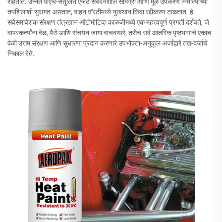
राहतात. उन्नत पीएच-संतुलित एजंट संवेदनशील सामग्री आणि मूळ उपकरण निर्मात्यांच्या
तपशिलांशी सुसंगत असतात, वाहन वॉरंटीमध्ये नुकसान किंवा रद्दीकरण टाळतात. हे
सर्वसमावेशक संरक्षण तंत्रज्ञान ऑटोमोटिव्ह काळजीमध्ये एक महत्त्वपूर्ण प्रगती दर्शवते, जे
वापरकर्त्यांना वेळ, पैसे आणि संचयन जागा वाचवणारे, तसेच सर्व आंतरिक पृष्ठभागांचे एकाच
वेळी उत्तम संरक्षण आणि सुधारणा प्रदान करणारे उपभोक्ता-अनुकूल अर्जांद्वारे तज्ञ-दर्जाचे
निकाल देते.