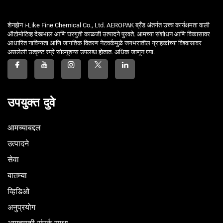
शेनझेन i-Like Fine Chemical Co., Ltd. AEROPAK ब्रँड अंतर्गत उच्च कार्यक्षमता वाली
ऑटोमोटिव्ह देखभाल आणि घरगुती काळजी उत्पादने पुरवते. आमच्या संशोधन आणि विकासावर
आधारित नाविन्यता आणि जागतिक वितरण नेटवर्कमुळे जगभरातील ग्राहकांच्या विश्वासावर
असलेली उत्कृष्ट स्प्रे सोल्यूशन्स उपलब्ध होतात. अधिक जाणून घ्या.
उपयुक्त दुवे
आमच्याबद्दल
उत्पादने
सेवा
बातम्या
व्हिडिओ
अनुप्रयोग