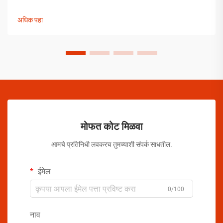
हाताळणीच्या समस्यांपासून मोकळे व्हायला ऑरोसोल उत्पादकांनी व्यापक
उपाययोजना राबविल्या पाहिजेत.
अधिक पहा
मोफत कोट मिळवा
आमचे प्रतिनिधी लवकरच तुमच्याशी संपर्क साधतील.
ईमेल
0/100
नाव