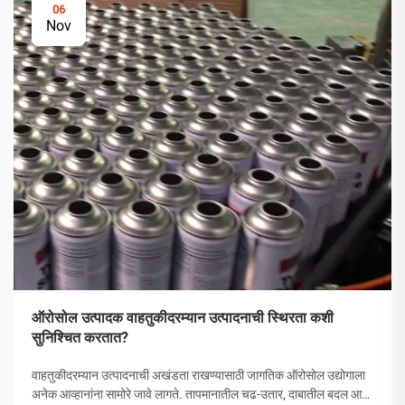
06
Nov
ऑरोसोल उत्पादक वाहतुकीदरम्यान उत्पादनाची स्थिरता कशी
सुनिश्चित करतात?
वाहतुकीदरम्यान उत्पादनाची अखंडता राखण्यासाठी जागतिक ऑरोसोल उद्योगाला
अनेक आव्हानांना सामोरे जावे लागते. तापमानातील चढ-उतार, दाबातील बदल आणि