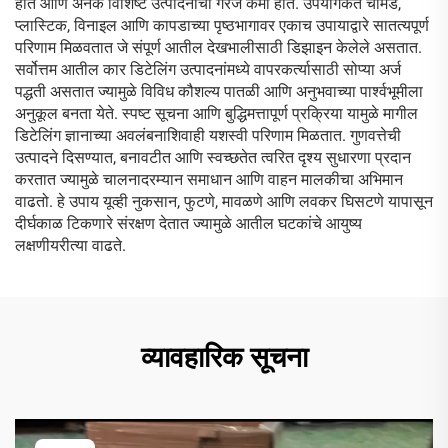
होते आणि अनेक विशिष्ट उत्पादनांची गरज कमी होते. उपयोगकर्ते चामडे,
प्लास्टिक, विनाइल आणि कापडाच्या पृष्ठभागावर एकाच उपायाद्वारे सातत्यपूर्ण
परिणाम मिळवतात जे संपूर्ण आतील देखभालीसाठी डिझाइन केलेले असतात.
सर्वोत्तम आतील कार डिटेलिंग उत्पादनांमध्ये वापरकर्त्यासाठी सोप्या अर्ज
पद्धती असतात ज्यामुळे विविध कौशल्य पातळी आणि अनुभवाच्या पार्श्वभूमीला
अनुकूल बनता येते. स्पष्ट सूचना आणि बुद्धिमत्तापूर्ण प्रक्रिया यामुळे मागील
डिटेलिंग ज्ञानाच्या अवलंबनाशिवाही यशस्वी परिणाम मिळतात. गुणवत्तेची
उत्पादने दिसण्यात, बनावटीत आणि स्वच्छतेत त्वरित दृश्य सुधारणा प्रदान
करतात ज्यामुळे चालनादरम्यान समाधान आणि वाहन मालकीचा अभिमान
वाढतो. हे उपाय यूव्ही नुकसान, फुटणे, मावळणे आणि लवकर घिसटणे यापासून
दीर्घकाळ टिकणारे संरक्षण देतात ज्यामुळे आतील घटकांचे आयुष्य
लक्षणीयरीत्या वाढते.
व्यावहारिक सूचना