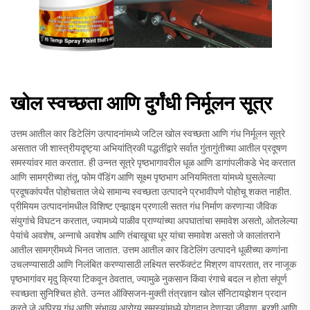
खोल स्वच्छता आणि दुर्गंधी निर्मूलन सूत्र
उत्तम आतील कार डिटेलिंग उत्पादनांमध्ये जटिल खोल स्वच्छता आणि गंध निर्मूलन सूत्रे
असतात जी शास्त्रीयदृष्ट्या अभियांत्रिकी पद्धतींद्वारे सर्वात गुंतागुंतीच्या आतील प्रदूषण
समस्यांवर मात करतात. ही उन्नत सूत्रे पृष्ठभागावरील धूळ आणि डागांपलीकडे भेद करतात
आणि सामग्रीच्या तंतू, फोम पॅडिंग आणि सूक्ष्म पृष्ठभाग अनियमितता यांमध्ये घुसलेल्या
प्रदूषकांपर्यंत पोहोचतात जेथे सामान्य स्वच्छता उत्पादने प्रभावीपणे पोहोचू शकत नाहीत.
प्रीमियम उत्पादनांमधील विशिष्ट एन्झाइम प्रणाली सतत गंध निर्माण करणाऱ्या जैविक
संयुगांचे विघटन करतात, ज्यामध्ये पाळीव प्राण्यांच्या अपघातांचा समावेश असतो, ओतलेल्या
पेयांचे अवशेष, अन्नाचे अवशेष आणि तंबाखूचा धूर यांचा समावेश असतो जे कालांतराने
आतील सामग्रीमध्ये भिनत जातात. उत्तम आतील कार डिटेलिंग उत्पादने धूळीच्या कणांना
उचलण्यासाठी आणि निलंबित करण्यासाठी लक्ष्यित सरफॅक्टंट मिश्रण वापरतात, तर नाजूक
पृष्ठभागांवर मृदु क्रिया टिकवून ठेवतात, ज्यामुळे नुकसान किंवा रंगाचे बदल न होता संपूर्ण
स्वच्छता सुनिश्चित होते. उन्नत ऑक्सिजन-मुक्ती तंत्रज्ञान खोल सॅनिटायझेशन प्रदान
करते जे अप्रिय गंध आणि संभाव्य आरोग्य समस्यांमध्ये योगदान देणाऱ्या जीवाणू, बुरशी आणि