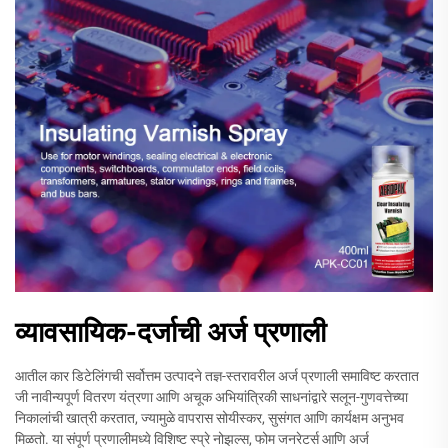
व्यावसायिक-दर्जाची अर्ज प्रणाली
आतील कार डिटेलिंगची सर्वोत्तम उत्पादने तज्ञ-स्तरावरील अर्ज प्रणाली समाविष्ट करतात
जी नावीन्यपूर्ण वितरण यंत्रणा आणि अचूक अभियांत्रिकी साधनांद्वारे सलून-गुणवत्तेच्या
निकालांची खात्री करतात, ज्यामुळे वापरास सोयीस्कर, सुसंगत आणि कार्यक्षम अनुभव
मिळतो. या संपूर्ण प्रणालीमध्ये विशिष्ट स्प्रे नोझल्स, फोम जनरेटर्स आणि अर्ज