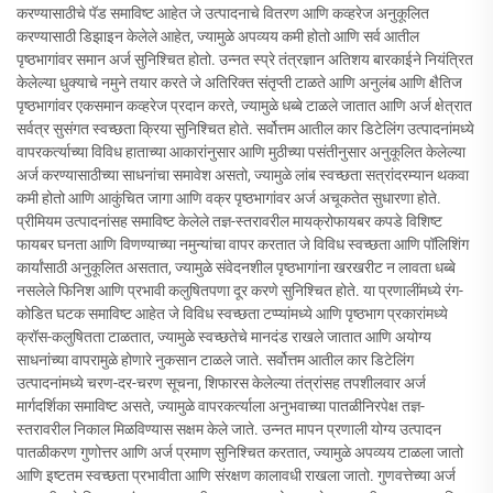
करण्यासाठीचे पॅड समाविष्ट आहेत जे उत्पादनाचे वितरण आणि कव्हरेज अनुकूलित
करण्यासाठी डिझाइन केलेले आहेत, ज्यामुळे अपव्यय कमी होतो आणि सर्व आतील
पृष्ठभागांवर समान अर्ज सुनिश्चित होतो. उन्नत स्प्रे तंत्रज्ञान अतिशय बारकाईने नियंत्रित
केलेल्या धुक्याचे नमुने तयार करते जे अतिरिक्त संतृप्ती टाळते आणि अनुलंब आणि क्षैतिज
पृष्ठभागांवर एकसमान कव्हरेज प्रदान करते, ज्यामुळे धब्बे टाळले जातात आणि अर्ज क्षेत्रात
सर्वत्र सुसंगत स्वच्छता क्रिया सुनिश्चित होते. सर्वोत्तम आतील कार डिटेलिंग उत्पादनांमध्ये
वापरकर्त्याच्या विविध हाताच्या आकारांनुसार आणि मुठीच्या पसंतीनुसार अनुकूलित केलेल्या
अर्ज करण्यासाठीच्या साधनांचा समावेश असतो, ज्यामुळे लांब स्वच्छता सत्रांदरम्यान थकवा
कमी होतो आणि आकुंचित जागा आणि वक्र पृष्ठभागांवर अर्ज अचूकतेत सुधारणा होते.
प्रीमियम उत्पादनांसह समाविष्ट केलेले तज्ञ-स्तरावरील मायक्रोफायबर कपडे विशिष्ट
फायबर घनता आणि विणण्याच्या नमुन्यांचा वापर करतात जे विविध स्वच्छता आणि पॉलिशिंग
कार्यांसाठी अनुकूलित असतात, ज्यामुळे संवेदनशील पृष्ठभागांना खरखरीट न लावता धब्बे
नसलेले फिनिश आणि प्रभावी कलुषितपणा दूर करणे सुनिश्चित होते. या प्रणालींमध्ये रंग-
कोडित घटक समाविष्ट आहेत जे विविध स्वच्छता टप्प्यांमध्ये आणि पृष्ठभाग प्रकारांमध्ये
क्रॉस-कलुषितता टाळतात, ज्यामुळे स्वच्छतेचे मानदंड राखले जातात आणि अयोग्य
साधनांच्या वापरामुळे होणारे नुकसान टाळले जाते. सर्वोत्तम आतील कार डिटेलिंग
उत्पादनांमध्ये चरण-दर-चरण सूचना, शिफारस केलेल्या तंत्रांसह तपशीलवार अर्ज
मार्गदर्शिका समाविष्ट असते, ज्यामुळे वापरकर्त्याला अनुभवाच्या पातळीनिरपेक्ष तज्ञ-
स्तरावरील निकाल मिळविण्यास सक्षम केले जाते. उन्नत मापन प्रणाली योग्य उत्पादन
पातळीकरण गुणोत्तर आणि अर्ज प्रमाण सुनिश्चित करतात, ज्यामुळे अपव्यय टाळला जातो
आणि इष्टतम स्वच्छता प्रभावीता आणि संरक्षण कालावधी राखला जातो. गुणवत्तेच्या अर्ज