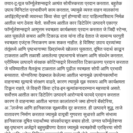
तयार-टू-यूज फॉर्म्युलेशन्सद्वारे अत्यंत सोयीस्करता प्रदान करतात. बहुतेक
उपाय मिनिटांत प्रभावीपणे काम करतात, ज्यामुळे व्यस्त वाहन मालकांना
अपॉइंटमेंट्सची व्यवस्था किंवा सेवा पूर्ण होण्याची वाट पाहिल्याशिवाय निर्मळ
आतील भाग ठेवता येतो. सर्वोत्तम आतील कार डिटेलिंग उत्पादने एकाग्र
फॉर्म्युलेशन्सद्वारे अत्युत्तम स्वच्छता कार्यक्षमता प्रदान करतात जे जिद्दी स्टेन्स,
आत घुसलेले कचरा आणि टिकाऊ वास यांना तोंड देतात जे सामान्य घरगुती
स्वच्छता एजंट्स निराकरण करू शकत नाहीत. हे विशिष्ट उपाय द्रव्यांच्या
तंतूंमध्ये आणि पृष्ठभागाच्या छिद्रांमध्ये खोलवर घुसतात, दूषित पदार्थ काढून
टाकतात आणि तळाशी असलेल्या पृष्ठभागाचे संरक्षण आणि संवर्धन करतात.
प्रीमियम उत्पादने संरक्षक कोटिंग्सद्वारे विस्तारित टिकाऊपणा प्रदान करतात
जे भविष्यातील मैलकुंच टाळतात आणि पुढील स्वच्छता सोपी आणि प्रभावी
बनवतात. योग्यरित्या देखभाल केलेल्या आतील भागामुळे उपयोगकर्त्यांना
वाहनाच्या मूल्याचे संरक्षण वाढते, कारण त्यामुळे मूळ स्वरूप आणि कार्यक्षमता
टिकून राहते, जे विक्री किंवा ट्रेड-इन मूल्यांकनादरम्यान महत्त्वाचे असते.
सर्वोत्तम आतील कार डिटेलिंग उत्पादने आरोग्याचे फायदे प्रदान करतात
कारण ते वाहनाच्या आतील भागात कालांतराने जमा होणारे बॅक्टेरिया,
अॅलर्जन्स आणि हानिकारक सूक्ष्मजीव दूर करतात. ही उत्पादने शुद्ध, ताजे
वातावरण निर्माण करतात ज्यामुळे वायूची गुणवत्ता सुधारते आणि संभाव्य
हानिकारक दूषित पदार्थांच्या संपर्कापासून बचाव होतो. उन्नत फॉर्म्युलेशन्स
बहु-पृष्ठभाग अर्जद्वारे बहुमुखीपणा देतात ज्यामुळे स्वच्छतेची प्रक्रिया सोपी