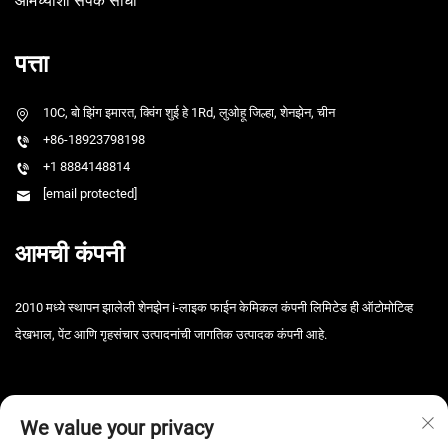
आमच्याशी संपर्क साधा
पत्ता
10C, बो झिंग इमारत, क्विंग शुई हे 1Rd, लुओहू जिल्हा, शेनझेन, चीन
+86-18923798198
+1 8884148814
[email protected]
आमची कंपनी
2010 मध्ये स्थापन झालेली शेनझेन i-लाइक फाईन केमिकल कंपनी लिमिटेड ही ऑटोमोटिव्ह
देखभाल, पेंट आणि गृहसंचार उत्पादनांची जागतिक उत्पादक कंपनी आहे.
We value your privacy