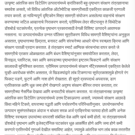
उत्कृष्ट आंतरिक कार डिटेलिंग उत्पादनांमध्ये क्रांतिकारी बहु-पृष्ठभाग संरक्षण तंत्रज्ञानाचा
समावेश असतो, जो विविध आंतरिक ऑटोमोटिव्ह सामग्रीसाठी एकत्रित काळजी प्रणाली
तयार करतो. हा नाविन्यपूर्ण दृष्टिकोन मिश्र सामग्री संयोजन असलेल्या वाहनांचे संरक्षण
करण्याच्या जटिल आव्हानाचे निराकरण करतो, प्रीमियम लेदर सीटपासून ते सिंथेटिक
डॅशबोर्ड घटकांपर्यंत, प्रत्येक पृष्ठभाग प्रकारासाठी वेगळी विशिष्ट उत्पादने आवश्यक
नसताना. या उत्पादनांमधील उन्नत पॉलिमर सूत्रीकरण विविध सामग्री वैशिष्ट्यांना अनुकूल
असतात, पृष्ठभागाच्या छिद्रता, बनावट आणि संरचनेच्या आधारे योग्य स्वच्छता क्रिया आणि
संरक्षण पातळी प्रदान करतात. हे तंत्रज्ञान स्मार्ट आण्विक संरचनांचा वापर करते जे
सामग्रीचे प्रकार ओळखतात आणि बंधन वैशिष्ट्यांनुसार समायोजित करतात, लेदर,
विनाइल, प्लास्टिक, रबर आणि कापडाच्या पृष्ठभागांवर इष्टतम चिकटणे आणि संरक्षण
कालावधी सुनिश्चित करतात. प्रीमियम उत्पादनांमध्ये संरक्षण मॅट्रिक्समध्ये एकत्रित केलेले
यूव्ही-अवरोधक संयौग असतात, जे खिडक्यांद्वारे लांब टिकणाऱ्या सूर्यप्रकाशामुळे होणारे रंग
फिकट पडणे, फुटणे आणि नाश होणे रोखतात. ही सूत्रे द्रवपदार्थ अपवारक, डाग
प्रतिकारक आणि धूळ जमा होणे रोखणारे अदृश्य संरक्षण बॅरियर तयार करतात, तर
सामग्रीच्या नैसर्गिक देखावा आणि बनावटीचे संरक्षण करतात. या तंत्रज्ञानासह उत्कृष्ट
आंतरिक कार डिटेलिंग उत्पादनांमध्ये उत्तम टिकाऊपणा असतो, ज्यामध्ये संरक्षण आठवडे
किंवा महिने टिकते, वापराच्या पद्धती आणि पर्यावरणीय परिस्थितीनुसार. उपयोगकर्त्यांना
उत्पादन सुसंगततेबद्दल अंदाज न बांधता सरळ अर्ज प्रक्रियेचा फायदा होतो आणि अनेक
विशिष्ट स्वच्छता उपायांच्या वापराशी संबंधित वेळ आणि खर्च कमी होतो. या तंत्रज्ञानामध्ये
डॅशबोर्ड पृष्ठभाग आणि इलेक्ट्रॉनिक घटकांवर धूळ आकर्षित होणे आणि जमा होणे कमी
करणारे प्रतिस्थैर्य गुणधर्म देखील समाविष्ट आहेत, ज्यामुळे आंतरिक भाग लांब काळ तरतरीत