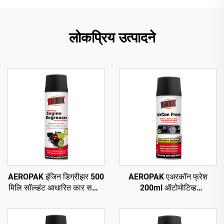
लोकप्रिय उत्पादने
AEROPAK इंजिन डिग्रीझर 500
AEROPAK एअरकॉन फ्रेश
मिलि सॉल्व्हंट आधारित कार सफाई
200ml ऑटोमोटिव्ह
ऑटो डिग्रीझर केअर
डीओडोरायझेशन आणि एअर
रिफ्रेशमेंट