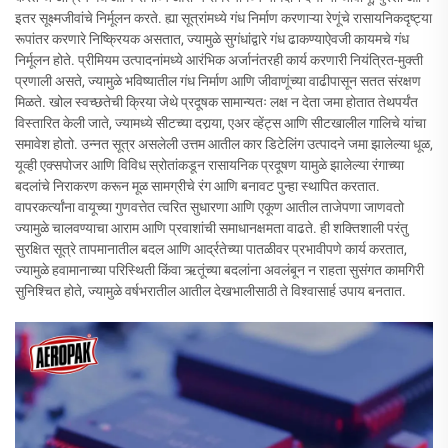
इतर सूक्ष्मजीवांचे निर्मूलन करते. ह्या सूत्रांमध्ये गंध निर्माण करणाऱ्या रेणूंचे रासायनिकदृष्ट्या
रूपांतर करणारे निष्क्रियक असतात, ज्यामुळे सुगंधांद्वारे गंध ढाकण्याऐवजी कायमचे गंध
निर्मूलन होते. प्रीमियम उत्पादनांमध्ये आरंभिक अर्जानंतरही कार्य करणारी नियंत्रित-मुक्ती
प्रणाली असते, ज्यामुळे भविष्यातील गंध निर्माण आणि जीवाणूंच्या वाढीपासून सतत संरक्षण
मिळते. खोल स्वच्छतेची क्रिया जेथे प्रदूषक सामान्यतः लक्ष न देता जमा होतात तेथपर्यंत
विस्तारित केली जाते, ज्यामध्ये सीटच्या दरार्‍या, एअर व्हेंट्स आणि सीटखालील गालिचे यांचा
समावेश होतो. उन्नत सूत्र असलेली उत्तम आतील कार डिटेलिंग उत्पादने जमा झालेल्या धूळ,
यूव्ही एक्सपोजर आणि विविध स्रोतांकडून रासायनिक प्रदूषण यामुळे झालेल्या रंगाच्या
बदलांचे निराकरण करून मूळ सामग्रीचे रंग आणि बनावट पुन्हा स्थापित करतात.
वापरकर्त्यांना वायूच्या गुणवत्तेत त्वरित सुधारणा आणि एकूण आतील ताजेपणा जाणवतो
ज्यामुळे चालवण्याचा आराम आणि प्रवाशांची समाधानक्षमता वाढते. ही शक्तिशाली परंतु
सुरक्षित सूत्रे तापमानातील बदल आणि आर्द्रतेच्या पातळीवर प्रभावीपणे कार्य करतात,
ज्यामुळे हवामानाच्या परिस्थिती किंवा ऋतूंच्या बदलांना अवलंबून न राहता सुसंगत कामगिरी
सुनिश्चित होते, ज्यामुळे वर्षभरातील आतील देखभालीसाठी ते विश्वासार्ह उपाय बनतात.