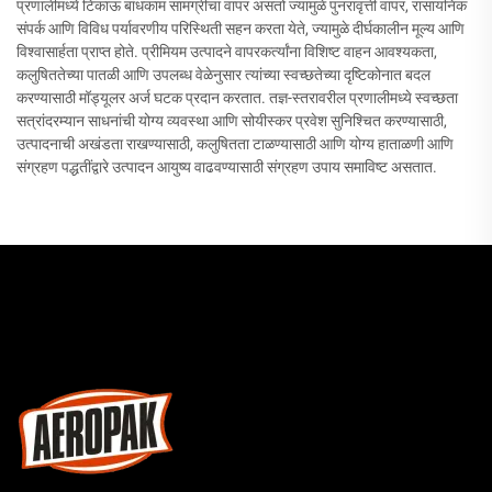
प्रणालीमध्ये टिकाऊ बांधकाम सामग्रीचा वापर असतो ज्यामुळे पुनरावृत्ती वापर, रासायनिक
संपर्क आणि विविध पर्यावरणीय परिस्थिती सहन करता येते, ज्यामुळे दीर्घकालीन मूल्य आणि
विश्वासार्हता प्राप्त होते. प्रीमियम उत्पादने वापरकर्त्यांना विशिष्ट वाहन आवश्यकता,
कलुषिततेच्या पातळी आणि उपलब्ध वेळेनुसार त्यांच्या स्वच्छतेच्या दृष्टिकोनात बदल
करण्यासाठी मॉड्यूलर अर्ज घटक प्रदान करतात. तज्ञ-स्तरावरील प्रणालीमध्ये स्वच्छता
सत्रांदरम्यान साधनांची योग्य व्यवस्था आणि सोयीस्कर प्रवेश सुनिश्चित करण्यासाठी,
उत्पादनाची अखंडता राखण्यासाठी, कलुषितता टाळण्यासाठी आणि योग्य हाताळणी आणि
संग्रहण पद्धतींद्वारे उत्पादन आयुष्य वाढवण्यासाठी संग्रहण उपाय समाविष्ट असतात.