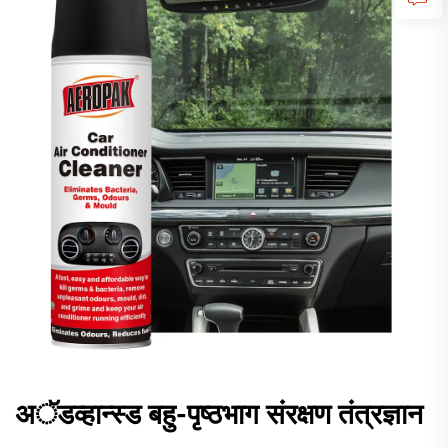
अॅडव्हान्स्ड बहु-पृष्ठभाग संरक्षण तंत्रज्ञान