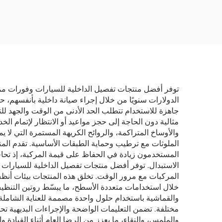
لإزالة الشحوم والعناية
بالسيارة
توفر أفضل منتجات تفصيل الداخلية للسيارات وفورات ممتا
الدولارات سنويًا من خلال إجراء صيانة داخلية بأنفسهم، ح
جاهزة للاستخدام تتطلب الحد الأدنى من الوقت والجهد ل
مثالية دون الحاجة إلى حجز مواعيد أو الانتظار لإتمام الخ
والأوساخ المتراكمة، والروائح الكريهة المستمرة التي لا
الملوثات مع ترطيب وحماية الطبقات الأساسية. تقدم المن
المستخدمون زيادة في الحفاظ على قيمة المركبة، إذ تحافظ
الاستبدال. توفر أفضل منتجات تفصيل الداخلية للسيارات 
المركبات مع مرور الوقت. تخلق هذه المنتجات بيئات أنظف 
خلال استخدامات متعددة الأسطح، ما يبسّط روتين التنظيف
والقماشية باستخدام حلول واحدة مصممة للعناية الشاملة 
مختلفة. تضمن التعليمات الواضحة والإجراءات البديهية تحق
والملمس، والنقاء، ما يعزز من الرضا العام أثناء القيادة 