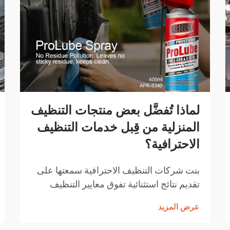
لماذا تُفضَّل بعض منتجات التنظيف
المنزلية من قِبل خدمات التنظيف
الاحترافية؟
بنت شركات التنظيف الاحترافية سمعتها على
تقديم نتائج استثنائية تفوق معايير التنظيف
المنزلية المعتادة. المنتجات التي تختارها ليست
عرض المزيد
اختيارات عشوائية، بل هي حلول تم اختيارها
بعناية وقد أثبتت فعاليتها...