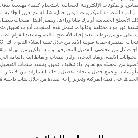
لقماش، والمكونات الإلكترونية الحساسة باستخدام كيمياء مهندسة بدقة. 
 والمواد المضادة للميكروبات لتوفير حماية شاملة مع تعزيز الجاذبية 
ن إتلاف الأسطح الحساسة أو ترك بقايا وراءها. وتتميز أفضل منتجات تفصي
تسقة عبر مواد مختلفة. وغالبًا ما تشمل هذه المنتجات أدوات تطبيق 
قدمة على عوامل ترطيب تعيد إحياء الأسطح البالية، وتستعيد القوام الطب
جات المتميزة حماية طويلة الأمد من خلال تقنية الطلاء النانوي التي تُ
تياجات كل من مختصي التفصيل المحترفين والمستهلكين من الهواة، وتق
حيوانات الأليفة، وبقايا الدخان، وآثار الطعام، وأنماط البلى العامة ال
ة (pH) تحمي التشطيبات الأصلية من المصنّع مع تقديم أداء تنظيف عميق. وتشدد منتج
 أو متانته. وتجمع أفضل منتجات تفصيل داخلية للسيارات بين الابتكار 
 الحفاظ على قيمة المركبة وتعزيز راحة القيادة من خلال بيئات داخلية مُ