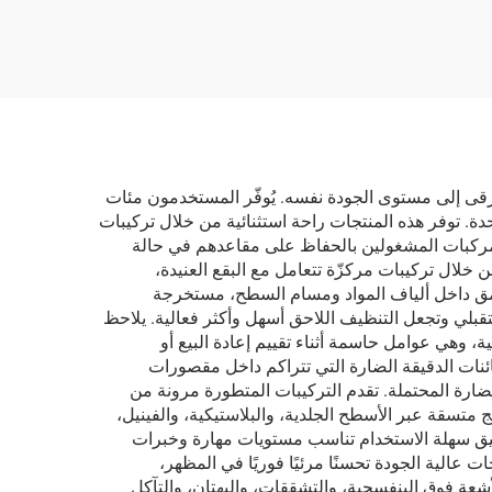
ترقى إلى مستوى الجودة نفسه. يُوفّر المستخدمون مئات
حدة. توفر هذه المنتجات راحة استثنائية من خلال تركيبات
لمركبات المشغولين بالحفاظ على مقاعدهم في حالة
ن خلال تركيبات مركزّة تتعامل مع البقع العنيدة،
 بعمق داخل ألياف المواد ومسام السطح، مستخرجة
قبلي وتجعل التنظيف اللاحق أسهل وأكثر فعالية. يلاحظ
 وهي عوامل حاسمة أثناء تقييم إعادة البيع أو
ئنات الدقيقة الضارة التي تتراكم داخل مقصورات
لضارة المحتملة. تقدم التركيبات المتطورة مرونة من
تسقة عبر الأسطح الجلدية، والبلاستيكية، والفينيل،
طبيق سهلة الاستخدام تناسب مستويات مهارة وخبرات
 عالية الجودة تحسنًا مرئيًا فوريًا في المظهر،
لأشعة فوق البنفسجية، والتشققات، والبهتان، والتآكل