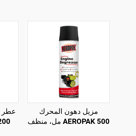
مزيل دهون المحرك
عطر م
AEROPAK 500 مل، منظف
سيارات قائم على المذيبات
ا