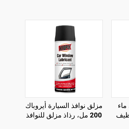
ماء
مزلق نوافذ السيارة أيروباك
ل، تنظيف
200 مل، رذاذ مزلق للنوافذ
هيكل
لا يترك بقع