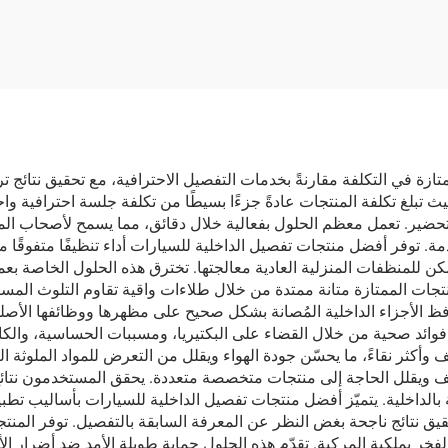
السيارة
زة في التكلفة مقارنةً بخدمات التفصيل الاحترافية، مع تحقيق نتائج 
يث تبلغ تكلفة المنتجات عادةً جزءًا بسيطًا من تكلفة جلسة احترافية وا
لتحضير. تعمل معظم الحلول بفعالية خلال دقائق، مما يسمح لأصحاب ا
دمة. توفر أفضل منتجات تفصيل الداخلية للسيارات أداء تنظيفًا متفوقًا م
 يمكن للمنظفات المنزلية العادية معالجتها. تخترق هذه الحلول الخاصة
تجات الممتازة متانة ممتدة من خلال طلاءات واقية تقاوم التلوث المست
 الأجزاء الداخلية المُصانة بشكل صحيح على مظهرها ووظائفها الأصلية،
فوائد صحية من خلال القضاء على البكتيريا، ومسببات الحساسية، والكا
وأكثر نقاءً، ما يحسّن جودة الهواء ويقلل من التعرض للمواد الملوثة ا
 ويقلل الحاجة إلى منتجات متخصصة متعددة. يحقق المستخدمون نتائج م
بالداخلية. يتميّز أفضل منتجات تفصيل الداخلية للسيارات بأساليب ت
يق نتائج ناجحة بغض النظر عن المعرفة السابقة بالتفصيل. توفر المنتجات
والفخر بملكية المركبة. تقدّم هذه الحلول حماية طويلة الأمد ضد أضرار ا