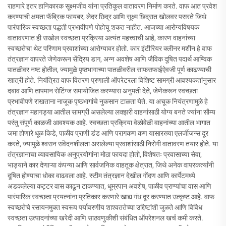
राहणारे इतर हानिकारक सूक्ष्मजीव यांना प्रतिकूल वातावरण निर्माण करते. वाफ आत प्रवेश
करण्याची क्षमता फॅब्रिक फायबर, लेदर छिद्र आणि सूक्ष्म छिद्रात खोलवर पसरते जिथे
पारंपारिक स्वच्छता पद्धती प्रभावीपणे पोहोचू शकत नाहीत. आजच्या आरोग्यविषयक
वातावरणात ही सखोल स्वच्छता प्रक्रिया अत्यंत महत्त्वाची आहे, कारण वाहनांच्या
स्वच्छतेचा थेट परिणाम प्रवाशांच्या आरोग्यावर होतो. कार इंटीरियर क्लीनर मशीन हे वाफ
तंत्रज्ञान वापरते जेणेकरून सेंद्रिय डाग, अन्न अवशेष आणि जैविक दूषित पदार्थ आण्विक
पातळीवर नष्ट होतील, ज्यामुळे पृष्ठभागाच्या पातळीवरील साफसफाईऐवजी पूर्ण काढण्याची
खात्री होते. नियंत्रित वाफ वितरण प्रणाली ऑपरेटरला विशिष्ट सामग्री आवश्यकतांनुसार
दबाव आणि तापमान सेटिंग्ज समायोजित करण्यास अनुमती देते, जेणेकरून स्वच्छता
प्रभावीपणे राखताना नाजूक पृष्ठभागांचे नुकसान टाळता येते. या अचूक नियंत्रणामुळे हे
तंत्रज्ञान महागड्या आतील सामग्री असलेल्या लक्झरी वाहनांसाठी योग्य बनते ज्यांना सौम्य
परंतु संपूर्ण काळजी आवश्यक आहे. स्वच्छता प्रक्रिया वेळोवेळी वाहनांच्या आतील भागात
जमा होणारे धूळ किडे, पाळीव प्राणी डंड आणि परागकण कण यासारख्या एलर्जीजन्स दूर
करते, ज्यामुळे श्वसन संवेदनशीलता असलेल्या प्रवाशांसाठी निरोगी वातावरण तयार होते. या
तंत्रज्ञानाचा व्यावसायिक अनुप्रयोगांना मोठा फायदा होतो, विशेषतः प्रवासाच्या सेवा,
भाड्याने कार देणाऱ्या कंपन्या आणि सार्वजनिक वाहतूक क्षेत्रात, जिथे अनेक वापरकर्त्यांनी
दूषित होण्याचा धोका वाढवला आहे. स्टीम तंत्रज्ञान देखील गोंदण आणि कार्पेटमध्ये
अडकलेल्या कट्टर वास काढून टाकण्यात, धूम्रपान अवशेष, पाळीव प्राण्यांचा वास आणि
पारंपारिक स्वच्छता प्रयत्नांना प्रतिकार करणारे खाद्य गंध दूर करण्यात उत्कृष्ट आहे. वाफ
स्वच्छतेचे रसायनमुक्त स्वरूप पर्यावरणीय शाश्वततेच्या उद्दिष्टांशी जुळते आणि विविध
स्वच्छता उत्पादनांच्या खरेदी आणि साठवणुकीशी संबंधित ऑपरेशनल खर्च कमी करते.