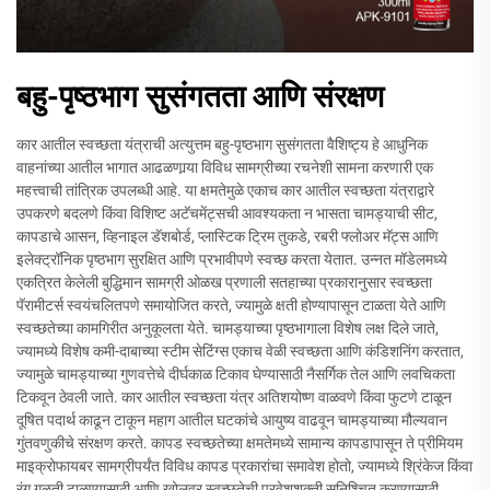
बहु-पृष्ठभाग सुसंगतता आणि संरक्षण
कार आतील स्वच्छता यंत्राची अत्युत्तम बहु-पृष्ठभाग सुसंगतता वैशिष्ट्य हे आधुनिक
वाहनांच्या आतील भागात आढळणार्‍या विविध सामग्रीच्या रचनेशी सामना करणारी एक
महत्त्वाची तांत्रिक उपलब्धी आहे. या क्षमतेमुळे एकाच कार आतील स्वच्छता यंत्राद्वारे
उपकरणे बदलणे किंवा विशिष्ट अटॅचमेंट्सची आवश्यकता न भासता चामड्याची सीट,
कापडाचे आसन, व्हिनाइल डॅशबोर्ड, प्लास्टिक ट्रिम तुकडे, रबरी फ्लोअर मॅट्स आणि
इलेक्ट्रॉनिक पृष्ठभाग सुरक्षित आणि प्रभावीपणे स्वच्छ करता येतात. उन्नत मॉडेलमध्ये
एकत्रित केलेली बुद्धिमान सामग्री ओळख प्रणाली सतहाच्या प्रकारानुसार स्वच्छता
पॅरामीटर्स स्वयंचलितपणे समायोजित करते, ज्यामुळे क्षती होण्यापासून टाळता येते आणि
स्वच्छतेच्या कामगिरीत अनुकूलता येते. चामड्याच्या पृष्ठभागाला विशेष लक्ष दिले जाते,
ज्यामध्ये विशेष कमी-दाबाच्या स्टीम सेटिंग्स एकाच वेळी स्वच्छता आणि कंडिशनिंग करतात,
ज्यामुळे चामड्याच्या गुणवत्तेचे दीर्घकाळ टिकाव घेण्यासाठी नैसर्गिक तेल आणि लवचिकता
टिकवून ठेवली जाते. कार आतील स्वच्छता यंत्र अतिशयोष्ण वाळवणे किंवा फुटणे टाळून
दूषित पदार्थ काढून टाकून महाग आतील घटकांचे आयुष्य वाढवून चामड्याच्या मौल्यवान
गुंतवणुकीचे संरक्षण करते. कापड स्वच्छतेच्या क्षमतेमध्ये सामान्य कापडापासून ते प्रीमियम
माइक्रोफायबर सामग्रीपर्यंत विविध कापड प्रकारांचा समावेश होतो, ज्यामध्ये श्रिंकेज किंवा
रंग गळती टाळण्यासाठी आणि खोलवर स्वच्छतेची प्रवेशशक्ती सुनिश्चित करण्यासाठी