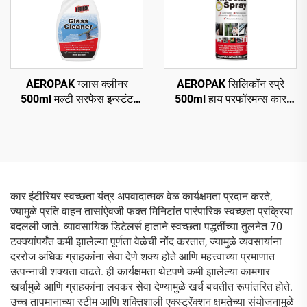
AEROPAK ग्लास क्लीनर
AEROPAK सिलिकॉन स्प्रे
500ml मल्टी सरफेस इन्स्टंट
500ml हाय परफॉरमन्स कार
ग्लास क्लीनर फॉर कार अँड
एरोसॉल स्प्रे
हाऊसहोल्ड
कार इंटीरियर स्वच्छता यंत्र अपवादात्मक वेळ कार्यक्षमता प्रदान करते,
ज्यामुळे प्रति वाहन तासांऐवजी फक्त मिनिटांत पारंपारिक स्वच्छता प्रक्रिया
बदलली जाते. व्यावसायिक डिटेलर्स हाताने स्वच्छता पद्धतींच्या तुलनेत 70
टक्क्यांपर्यंत कमी झालेल्या पूर्णता वेळेची नोंद करतात, ज्यामुळे व्यवसायांना
दररोज अधिक ग्राहकांना सेवा देणे शक्य होते आणि महत्त्वाच्या प्रमाणात
उत्पन्नाची शक्यता वाढते. ही कार्यक्षमता थेटपणे कमी झालेल्या कामगार
खर्चामुळे आणि ग्राहकांना लवकर सेवा देण्यामुळे खर्च बचतीत रूपांतरित होते.
उच्च तापमानाच्या स्टीम आणि शक्तिशाली एक्स्ट्रॅक्शन क्षमतेच्या संयोजनामुळे