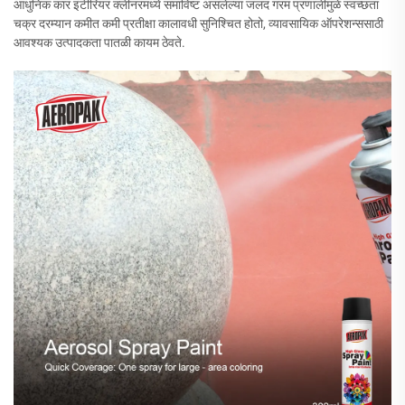
आधुनिक कार इंटीरियर क्लीनरमध्ये समाविष्ट असलेल्या जलद गरम प्रणालीमुळे स्वच्छता
चक्र दरम्यान कमीत कमी प्रतीक्षा कालावधी सुनिश्चित होतो, व्यावसायिक ऑपरेशन्ससाठी
आवश्यक उत्पादकता पातळी कायम ठेवते.