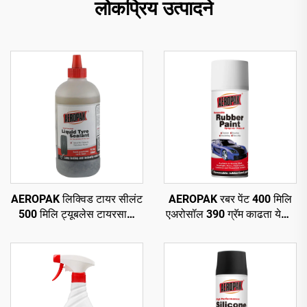
लोकप्रिय उत्पादने
AEROPAK लिक्विड टायर सीलंट
AEROPAK रबर पेंट 400 मिलि
500 मिलि ट्यूबलेस टायरसाठी
एअरोसॉल 390 ग्रॅम काढता येणारे
एअर कंप्रेसरसह वापरणे आवश्यक
स्प्रे पेंट चाकांसाठी
आहे