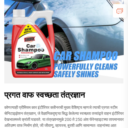
प्रगत वाफ स्वच्छता तंत्रज्ञान
कोणत्याही प्रीमियम कार इंटीरियर क्लीनरची मुख्य वैशिष्ट्य म्हणजे त्याची प्रगत स्टीम
सेनिटाइझेशन तंत्रज्ञान, जे वैज्ञानिकदृष्ट्या सिद्ध केलेल्या स्वच्छता तत्त्वांद्वारे वाहन इंटीरियर
देखभालमध्ये क्रांती घडवते. या तंत्रज्ञानामुळे 200 ते 250 अंश फॅरेनहाइटच्या तापमानावर
अतिउष्ण वाफ निर्माण होते, जी जीवाणू, व्हायरस, बुरशी आणि सामान्यतः वाहनांच्या आत