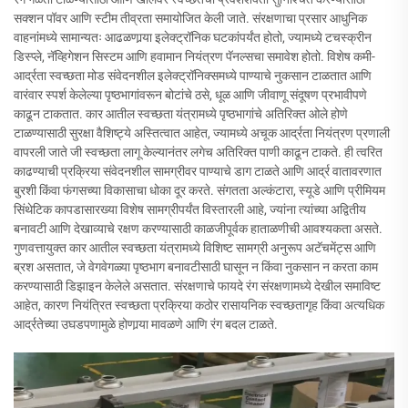
सक्शन पॉवर आणि स्टीम तीव्रता समायोजित केली जाते. संरक्षणाचा प्रसार आधुनिक
वाहनांमध्ये सामान्यतः आढळणार्‍या इलेक्ट्रॉनिक घटकांपर्यंत होतो, ज्यामध्ये टचस्क्रीन
डिस्प्ले, नॅव्हिगेशन सिस्टम आणि हवामान नियंत्रण पॅनल्सचा समावेश होतो. विशेष कमी-
आर्द्रता स्वच्छता मोड संवेदनशील इलेक्ट्रॉनिक्समध्ये पाण्याचे नुकसान टाळतात आणि
वारंवार स्पर्श केलेल्या पृष्ठभागांवरून बोटांचे ठसे, धूळ आणि जीवाणू संदूषण प्रभावीपणे
काढून टाकतात. कार आतील स्वच्छता यंत्रामध्ये पृष्ठभागांचे अतिरिक्त ओले होणे
टाळण्यासाठी सुरक्षा वैशिष्ट्ये अस्तित्वात आहेत, ज्यामध्ये अचूक आर्द्रता नियंत्रण प्रणाली
वापरली जाते जी स्वच्छता लागू केल्यानंतर लगेच अतिरिक्त पाणी काढून टाकते. ही त्वरित
काढण्याची प्रक्रिया संवेदनशील सामग्रीवर पाण्याचे डाग टाळते आणि आर्द्र वातावरणात
बुरशी किंवा फंगसच्या विकासाचा धोका दूर करते. संगतता अल्कंटारा, स्यूडे आणि प्रीमियम
सिंथेटिक कापडासारख्या विशेष सामग्रीपर्यंत विस्तारली आहे, ज्यांना त्यांच्या अद्वितीय
बनावटी आणि देखाव्याचे रक्षण करण्यासाठी काळजीपूर्वक हाताळणीची आवश्यकता असते.
गुणवत्तायुक्त कार आतील स्वच्छता यंत्रामध्ये विशिष्ट सामग्री अनुरूप अटॅचमेंट्स आणि
ब्रश असतात, जे वेगवेगळ्या पृष्ठभाग बनावटीसाठी घासून न किंवा नुकसान न करता काम
करण्यासाठी डिझाइन केलेले असतात. संरक्षणाचे फायदे रंग संरक्षणामध्ये देखील समाविष्ट
आहेत, कारण नियंत्रित स्वच्छता प्रक्रिया कठोर रासायनिक स्वच्छतागृह किंवा अत्यधिक
आर्द्रतेच्या उघडपणामुळे होणार्‍या मावळणे आणि रंग बदल टाळते.