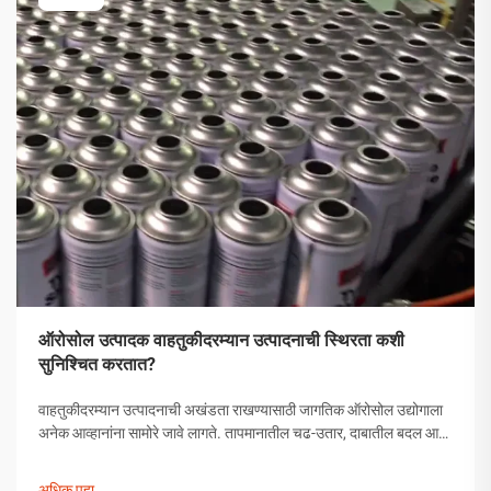
ऑरोसोल उत्पादक वाहतुकीदरम्यान उत्पादनाची स्थिरता कशी
सुनिश्चित करतात?
वाहतुकीदरम्यान उत्पादनाची अखंडता राखण्यासाठी जागतिक ऑरोसोल उद्योगाला
अनेक आव्हानांना सामोरे जावे लागते. तापमानातील चढ-उतार, दाबातील बदल आणि
हाताळणीच्या समस्यांपासून मोकळे व्हायला ऑरोसोल उत्पादकांनी व्यापक
उपाययोजना राबविल्या पाहिजेत.
अधिक पहा