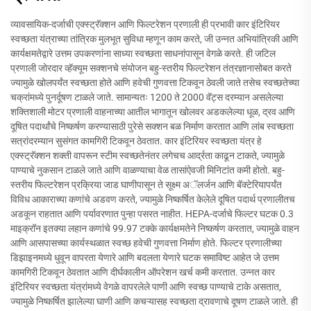
व्यावसायिक-दर्जाची एक्स्ट्रॅक्शन आणि फिल्टरेशन प्रणाली ही प्रभावी कार इंटिरियर
स्वच्छता यंत्राच्या तांत्रिक मुलभूत सुविधा म्हणून काम करते, जी उन्नत अभियांत्रिकी आणि
कार्यक्षमतेद्वारे उत्तम उपकरणांना साध्या स्वच्छता साधनांपासून वेगळे करते. ही जटिल
प्रणाली जोरदार व्हॅक्यूम सक्शनचे संयोजन बहु-स्तरीय फिल्टरेशन तंत्रज्ञानासोबत करते
ज्यामुळे खोलपर्यंत स्वच्छता होते आणि हवेची गुणवत्ता टिकवून ठेवली जाते तसेच स्वच्छतेच्या
चक्रांमध्ये पुनर्दूषण टाळले जाते. सामान्यतः 1200 ते 2000 वॅट्स दरम्यान असलेल्या
शक्तिशाली मोटर प्रणाली वाहनाच्या आतील भागातून खोलवर अडकलेल्या धूळ, द्रव आणि
दूषित पदार्थांचे निष्कर्षण करण्यासाठी पुरेसे सक्शन बळ निर्माण करतात आणि लांब स्वच्छता
सत्रांदरम्यान सुसंगत कामगिरी टिकवून ठेवतात. कार इंटिरियर स्वच्छता यंत्र हे
एक्स्ट्रॅक्शन शक्ती वापरून स्टीम स्वच्छतेनंतर लगेचच आर्द्रता काढून टाकते, ज्यामुळे
पाण्याचे नुकसान टाळले जाते आणि वाळण्याचा वेळ तासांऐवजी मिनिटांत कमी होतो. बहु-
स्तरीय फिल्टरेशन प्रक्रिया जाड घाणीपासून ते सूक्ष्म अॅलर्जन आणि बॅक्टेरियापर्यंत
विविध आकाराच्या कणांचे अडवण करते, ज्यामुळे निष्कर्षित केलेले दूषित पदार्थ प्रणालीतच
अडकून राहतात आणि पर्यावरणात पुन्हा पसरत नाहीत. HEPA-दर्जाचे फिल्टर घटक 0.3
माइक्रॉन इतक्या लहान कणांचे 99.97 टक्के कार्यक्षमतेने निष्कर्षण करतात, ज्यामुळे वाहन
आणि आसपासच्या कार्यस्थळात स्वच्छ हवेची गुणवत्ता निर्माण होते. फिल्टर प्रणालीच्या
डिझाइनमध्ये धुवून वापरता येणारे आणि बदलता येणारे घटक समाविष्ट आहेत जे उत्तम
कामगिरी टिकवून ठेवतात आणि दीर्घकालीन ऑपरेशन खर्च कमी करतात. उन्नत कार
इंटिरियर स्वच्छता यंत्रांमध्ये वेगळे वापरलेले पाणी आणि स्वच्छ पाण्याचे टाके असतात,
ज्यामुळे निष्कर्षित झालेल्या घाणी आणि कचऱ्यासह स्वच्छता द्रावणाचे दूषण टाळले जाते. ही