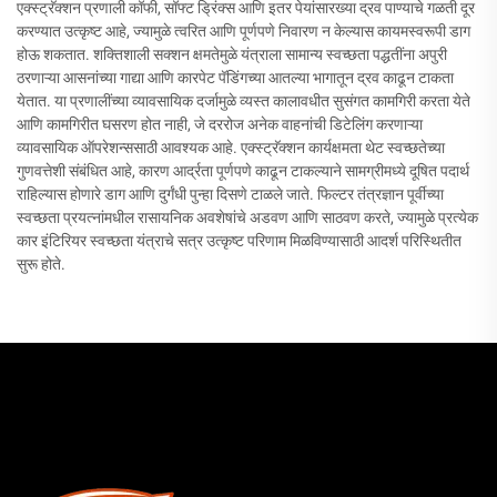
एक्स्ट्रॅक्शन प्रणाली कॉफी, सॉफ्ट ड्रिंक्स आणि इतर पेयांसारख्या द्रव पाण्याचे गळती दूर
करण्यात उत्कृष्ट आहे, ज्यामुळे त्वरित आणि पूर्णपणे निवारण न केल्यास कायमस्वरूपी डाग
होऊ शकतात. शक्तिशाली सक्शन क्षमतेमुळे यंत्राला सामान्य स्वच्छता पद्धतींना अपुरी
ठरणाऱ्या आसनांच्या गाद्या आणि कारपेट पॅडिंगच्या आतल्या भागातून द्रव काढून टाकता
येतात. या प्रणालींच्या व्यावसायिक दर्जामुळे व्यस्त कालावधीत सुसंगत कामगिरी करता येते
आणि कामगिरीत घसरण होत नाही, जे दररोज अनेक वाहनांची डिटेलिंग करणाऱ्या
व्यावसायिक ऑपरेशन्ससाठी आवश्यक आहे. एक्स्ट्रॅक्शन कार्यक्षमता थेट स्वच्छतेच्या
गुणवत्तेशी संबंधित आहे, कारण आर्द्रता पूर्णपणे काढून टाकल्याने सामग्रीमध्ये दूषित पदार्थ
राहिल्यास होणारे डाग आणि दुर्गंधी पुन्हा दिसणे टाळले जाते. फिल्टर तंत्रज्ञान पूर्वीच्या
स्वच्छता प्रयत्नांमधील रासायनिक अवशेषांचे अडवण आणि साठवण करते, ज्यामुळे प्रत्येक
कार इंटिरियर स्वच्छता यंत्राचे सत्र उत्कृष्ट परिणाम मिळविण्यासाठी आदर्श परिस्थितीत
सुरू होते.