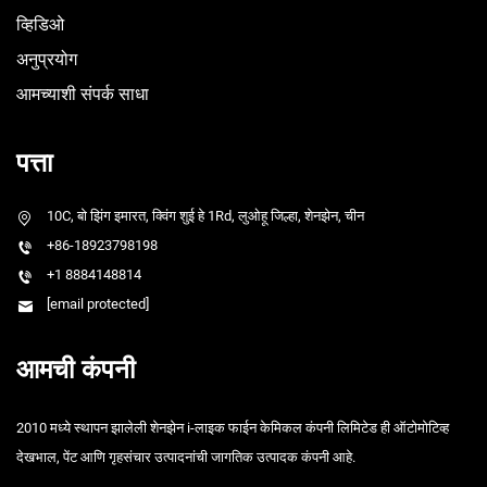
व्हिडिओ
अनुप्रयोग
आमच्याशी संपर्क साधा
पत्ता
10C, बो झिंग इमारत, क्विंग शुई हे 1Rd, लुओहू जिल्हा, शेनझेन, चीन
+86-18923798198
+1 8884148814
[email protected]
आमची कंपनी
2010 मध्ये स्थापन झालेली शेनझेन i-लाइक फाईन केमिकल कंपनी लिमिटेड ही ऑटोमोटिव्ह
देखभाल, पेंट आणि गृहसंचार उत्पादनांची जागतिक उत्पादक कंपनी आहे.