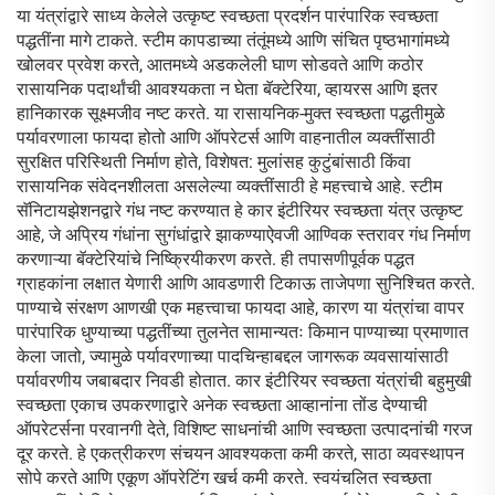
या यंत्रांद्वारे साध्य केलेले उत्कृष्ट स्वच्छता प्रदर्शन पारंपारिक स्वच्छता
पद्धतींना मागे टाकते. स्टीम कापडाच्या तंतूंमध्ये आणि संचित पृष्ठभागांमध्ये
खोलवर प्रवेश करते, आतमध्ये अडकलेली घाण सोडवते आणि कठोर
रासायनिक पदार्थांची आवश्यकता न घेता बॅक्टेरिया, व्हायरस आणि इतर
हानिकारक सूक्ष्मजीव नष्ट करते. या रासायनिक-मुक्त स्वच्छता पद्धतीमुळे
पर्यावरणाला फायदा होतो आणि ऑपरेटर्स आणि वाहनातील व्यक्तींसाठी
सुरक्षित परिस्थिती निर्माण होते, विशेषत: मुलांसह कुटुंबांसाठी किंवा
रासायनिक संवेदनशीलता असलेल्या व्यक्तींसाठी हे महत्त्वाचे आहे. स्टीम
सॅनिटायझेशनद्वारे गंध नष्ट करण्यात हे कार इंटीरियर स्वच्छता यंत्र उत्कृष्ट
आहे, जे अप्रिय गंधांना सुगंधांद्वारे झाकण्याऐवजी आण्विक स्तरावर गंध निर्माण
करणाऱ्या बॅक्टेरियांचे निष्क्रियीकरण करते. ही तपासणीपूर्वक पद्धत
ग्राहकांना लक्षात येणारी आणि आवडणारी टिकाऊ ताजेपणा सुनिश्चित करते.
पाण्याचे संरक्षण आणखी एक महत्त्वाचा फायदा आहे, कारण या यंत्रांचा वापर
पारंपारिक धुण्याच्या पद्धतींच्या तुलनेत सामान्यतः किमान पाण्याच्या प्रमाणात
केला जातो, ज्यामुळे पर्यावरणाच्या पादचिन्हाबद्दल जागरूक व्यवसायांसाठी
पर्यावरणीय जबाबदार निवडी होतात. कार इंटीरियर स्वच्छता यंत्रांची बहुमुखी
स्वच्छता एकाच उपकरणाद्वारे अनेक स्वच्छता आव्हानांना तोंड देण्याची
ऑपरेटर्सना परवानगी देते, विशिष्ट साधनांची आणि स्वच्छता उत्पादनांची गरज
दूर करते. हे एकत्रीकरण संचयन आवश्यकता कमी करते, साठा व्यवस्थापन
सोपे करते आणि एकूण ऑपरेटिंग खर्च कमी करते. स्वयंचलित स्वच्छता