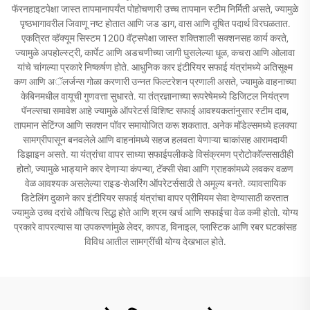
फॅरनहाइटपेक्षा जास्त तापमानापर्यंत पोहोचणारी उच्च तापमान स्टीम निर्मिती असते, ज्यामुळे
पृष्ठभागावरील जिवाणू नष्ट होतात आणि जड डाग, वास आणि दूषित पदार्थ विरघळतात.
एकत्रित व्हॅक्यूम सिस्टम 1200 वॅट्सपेक्षा जास्त शक्तिशाली सक्शनसह कार्य करते,
ज्यामुळे अपहोल्स्ट्री, कार्पेट आणि अडचणीच्या जागी घुसलेल्या धूळ, कचरा आणि ओलावा
यांचे चांगल्या प्रकारे निष्कर्षण होते. आधुनिक कार इंटीरियर सफाई यंत्रांमध्ये अतिसूक्ष्म
कण आणि अॅलर्जन्स गोळा करणारी उन्नत फिल्टरेशन प्रणाली असते, ज्यामुळे वाहनाच्या
केबिनमधील वायूची गुणवत्ता सुधारते. या तंत्रज्ञानाच्या रूपरेषेमध्ये डिजिटल नियंत्रण
पॅनल्सचा समावेश आहे ज्यामुळे ऑपरेटर्स विशिष्ट सफाई आवश्यकतांनुसार स्टीम दाब,
तापमान सेटिंग्ज आणि सक्शन पॉवर समायोजित करू शकतात. अनेक मॉडेल्समध्ये हलक्या
सामग्रीपासून बनवलेले आणि वाहनांमध्ये सहज हलवता येणाऱ्या चाकांसह आरामदायी
डिझाइन असते. या यंत्रांचा वापर साध्या सफाईपलीकडे विसंक्रमण प्रोटोकॉल्ससाठीही
होतो, ज्यामुळे भाड्याने कार देणाऱ्या कंपन्या, टॅक्सी सेवा आणि ग्राहकांमध्ये लवकर वळण
वेळ आवश्यक असलेल्या राइड-शेअरिंग ऑपरेटर्ससाठी ते अमूल्य बनते. व्यावसायिक
डिटेलिंग दुकाने कार इंटीरियर सफाई यंत्रांचा वापर प्रीमियम सेवा देण्यासाठी करतात
ज्यामुळे उच्च दरांचे औचित्य सिद्ध होते आणि श्रम खर्च आणि सफाईचा वेळ कमी होतो. योग्य
प्रकारे वापरल्यास या उपकरणांमुळे लेदर, कापड, विनाइल, प्लास्टिक आणि रबर घटकांसह
विविध आतील सामग्रींची योग्य देखभाल होते.