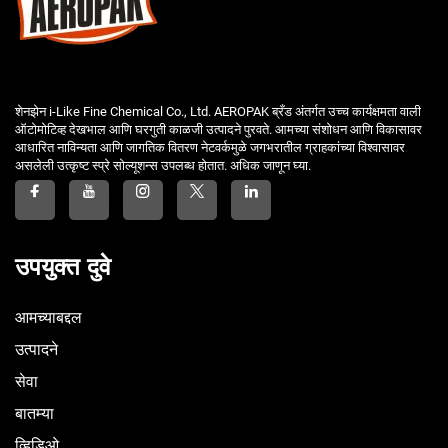
शेनझेन i-Like Fine Chemical Co., Ltd. AEROPAK ब्रँड अंतर्गत उच्च कार्यक्षमता वाली
ऑटोमोटिव्ह देखभाल आणि घरगुती काळजी उत्पादने पुरवते. आमच्या संशोधन आणि विकासावर
आधारित नाविन्यता आणि जागतिक वितरण नेटवर्कमुळे जगभरातील ग्राहकांच्या विश्वासावर
असलेली उत्कृष्ट स्प्रे सोल्यूशन्स उपलब्ध होतात. अधिक जाणून घ्या.
उपयुक्त दुवे
आमच्याबद्दल
उत्पादने
सेवा
बातम्या
व्हिडिओ