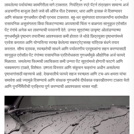
लावलेल्या पर्यायांच्या कामगिरीला मागे टाकतात. नियंत्रित स्प्रे पॅटर्न तंत्रज्ञान सामान्य अर्ज
अडचणींना बाजूला ठेवते जसे की ऑरेंज पील टेक्सचर, धारा आणि ढासळ जे दिसण्यावर
आणि संरक्षक गुणधर्मांवर दोन्ही प्रभाव टाकतात. बहु-थर सुसंगतता वापरकर्त्यांना थरांमधील
रासायनिक असुसंगतता किंवा चिकटण्याच्या अपयशाची चिंता न बाळगता सानुकूल एरोसॉल
पेंट रंगांचे अनेक थर लावण्याची परवानगी देते. उन्नत सूत्रांच्या उत्कृष्ट ओलांडण्याच्या
गुणधर्मांमुळे पृष्ठभाग तयारीच्या आवश्यकता कमी होतात जे थोडे छिद्रयुक्त पृष्ठभागांमध्ये
प्रवेश करतात आणि योग्यरित्या स्वच्छ केलेल्या सबस्ट्रेट्ससह यांत्रिक बंधने तयार
करतात. सौम्य द्रावक, स्वच्छतेची साधने आणि पर्यावरणीय प्रदूषकांना सहन करण्यासाठी
सानुकूल एरोसॉल पेंट रंगांच्या रासायनिक प्रतिरोधकता गुणधर्मांमुळे औद्योगिक अर्ज फायदे
मिळतात. जमलेल्या फिल्मची लवचिकता कमी उन्नत पेंट सूत्रांमध्ये होणारी फाटणे आणि
भक्कमपणा टाळते, विशेषतः उष्णता विस्तार आणि संकुचन चक्रांना अधीन असलेल्या
पृष्ठभागांसाठी महत्त्वाचे आहे. देखभालीचे फायदे सहज स्वच्छता आणि टच-अप क्षमता यांचा
समावेश आहे ज्यामुळे दिसण्याचे आणि संरक्षक गुणधर्मांचे दीर्घकाळ रखरखीतपणा टाळता येतो
आणि पुनर्निर्मितीची प्रक्रिया पूर्ण करण्याची आवश्यकता भासत नाही.