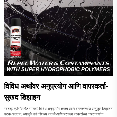
विविध अर्थांवर अनुप्रयोग आणि वापरकर्ता-
सुखद डिझाइन
स्वतंत्र एरोसॉल पेंट रंगांमध्ये विविध अनुप्रयोग क्षमता आणि वापरकर्त्यास अनुकूल डिझाइन
घटक असतात, ज्यामुळे सर्व कौशल्य पातळी आणि प्रकल्प प्रकारांच्या वापरकर्त्यांना