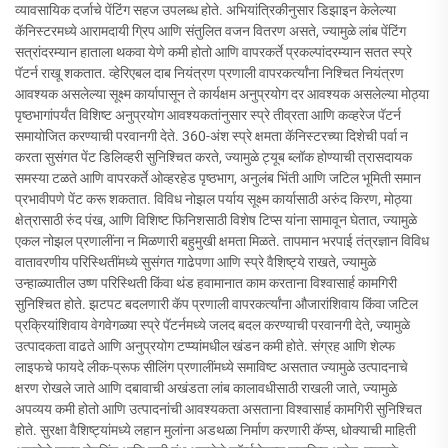
व्यावसायिक दर्जाचे पेंटिंग सहज उपलब्ध होते. अभियांत्रिकीनुसार डिझाइन केलेल्या
कॅनिस्टरमध्ये आरामदायी ग्रिप आणि संतुलित वजन वितरण असते, ज्यामुळे लांब पेंटिंग
सत्रांदरम्यान हाताला थकवा येणे कमी होतो आणि वापरकर्ते प्रकल्पांदरम्यान सतत स्प्रे
पॅटर्न राखू शकतात. व्हेरिएबल दाब नियंत्रण प्रणाली वापरकर्त्यांना निश्चित नियंत्रण
आवश्यक असलेल्या सूक्ष्म कार्यापासून ते कार्यक्षम अनुप्रयोग दर आवश्यक असलेल्या मोठ्या
पृष्ठभागांपर्यंत विशिष्ट अनुप्रयोग आवश्यकतांनुसार स्प्रे तीव्रता आणि कव्हरेज पॅटर्न
समायोजित करण्याची परवानगी देते. 360-अंश स्प्रे क्षमता कॅनिस्टरच्या दिशेची पर्वा न
करता सुसंगत पेंट डिलिव्हरी सुनिश्चित करते, ज्यामुळे ट्यूब ब्लॉक होण्याची त्रासदायक
समस्या टळते आणि वापरकर्ते ओव्हरहेड पृष्ठभाग, अनुलंब भिंती आणि जटिल भूमिती समान
प्रभावीपणे पेंट करू शकतात. विविध नोझल पर्याय सूक्ष्म कार्यासाठी अरुंद किरण, मोठ्या
क्षेत्रासाठी रुंद पंख, आणि विशिष्ट फिनिशसाठी विशेष टिप्स यांना सामावून घेतात, ज्यामुळे
एकल नोझल प्रणालींना न मिळणारी बहुमुखी क्षमता मिळते. तापमान भरपाई तंत्रज्ञान विविध
वातावरणीय परिस्थितींमध्ये सुसंगत गाढेपणा आणि स्प्रे वैशिष्ट्ये राखते, ज्यामुळे
उन्हाळ्यातील उष्ण परिस्थिती किंवा थंड हवामानात काम करताना विश्वासार्ह कामगिरी
सुनिश्चित होते. झटपट बदलणारी कॅप प्रणाली वापरकर्त्यांना औजारांशिवाय किंवा जटिल
प्रक्रियांशिवाय वेगवेगळ्या स्प्रे पॅटर्नमध्ये जलद बदल करण्याची परवानगी देते, ज्यामुळे
उत्पादकता वाढते आणि अनुप्रयोग टप्प्यांमधील खंडन कमी होते. संग्रह आणि शेल्फ
लाइफचे फायदे लीक-प्रूफ सीलिंग प्रणालींमध्ये समाविष्ट असतात ज्यामुळे उत्पादनाचे
क्षरण रोखले जाते आणि दबावाची अखंडता लांब कालावधीसाठी राखली जाते, ज्यामुळे
अपव्यय कमी होतो आणि उत्पादनांची आवश्यकता असताना विश्वासार्ह कामगिरी सुनिश्चित
होते. सुरक्षा वैशिष्ट्यांमध्ये लहान मुलांना अडथळा निर्माण करणारी कॅप्स, धोक्याची माहिती