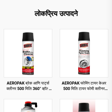
लोकप्रिय उत्पादने
AEROPAK ब्रेक आणि पार्ट्स
AEROPAK फोमिंग टायर केअर
क्लीनर 500 मिलि 360° व्हॉल्व
500 मिलि टायर फोमी क्लीनर
सेकंदात स्वच्छ करा ब्रेकसाठी
कोणत्याही घासण्याची किंवा कठीण
कामाची गरज नाही