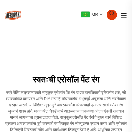
MR
स्वतःची एरोसॉल पेंट रंग
स्प्रे पेंटिंग तंत्रज्ञानासाठी सानुकूल एरोसॉल पेंट रंग हा एक क्रांतिकारी दृष्टिकोन आहे, जो
व्यावसायिक करारदार आणि DIY उत्साही दोघांसाठीच अभूतपूर्व अचूकता आणि लवचिकता
प्रदान करतो. या विशिष्ट सूत्रांमुळे वापरकर्त्यांना कोणत्याही प्रकल्पासाठी बरोबर रंग
जुळवणे शक्य होते, मानक पेंट निवडीमध्ये आढळणाऱ्या जवळच्या अंदाजाऐवजी समाधान
मानावे लागण्याचा त्रास टाळता येतो. सानुकूल एरोसॉल पेंट रंगांचे मुख्य कार्य विशिष्ट
प्रकल्प आवश्यकतांना पूर्ण करणारी वैयक्तिकृत रंग सोल्यूशन्स प्रदान करणे आणि एरोसॉल
डिलिव्हरी सिस्टमची सोय आणि कार्यक्षमता टिकवून ठेवणे हे आहे. आधुनिक उत्पादन