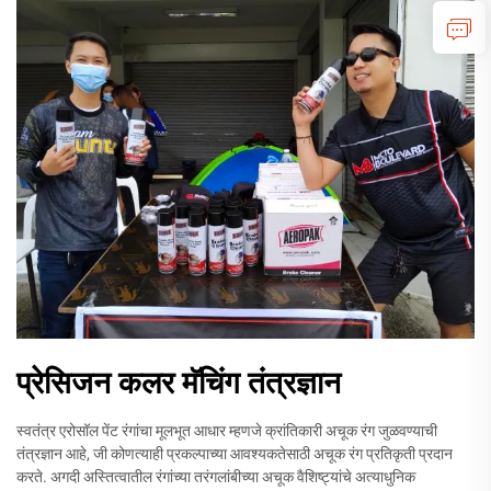
प्रेसिजन कलर मॅचिंग तंत्रज्ञान
स्वतंत्र एरोसॉल पेंट रंगांचा मूलभूत आधार म्हणजे क्रांतिकारी अचूक रंग जुळवण्याची
तंत्रज्ञान आहे, जी कोणत्याही प्रकल्पाच्या आवश्यकतेसाठी अचूक रंग प्रतिकृती प्रदान
करते. अगदी अस्तित्वातील रंगांच्या तरंगलांबीच्या अचूक वैशिष्ट्यांचे अत्याधुनिक