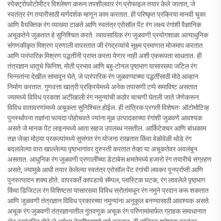
स्पेक्ट्रोफोटोमीटर विश्लेषण करून तपशीलवार रंग प्रोफाइल तयार केले जातात, जे
स्वतंत्र रंग तयारीसाठी मार्गदर्शक म्हणून काम करतात. ही परिष्कृत प्रक्रिया मानवी चुका
आणि वैयक्तिक रंग व्याख्या टाळते आणि स्वतंत्र एरोसॉल पेंट रंग लक्ष्य रंगांशी वैज्ञानिक
अचूकतेने जुळतात हे सुनिश्चित करते. व्यावसायिक रंग जुळवणी प्रयोगशाळा अत्याधुनिक
संगणकीकृत मिश्रण प्रणाली वापरतात जी रंगद्रव्यांचे सूक्ष्म प्रमाणात मोजमाप करतात
आणि पारंपारिक मिश्रण पद्धतींनी प्राप्त करता येणार नाही अशी एकरूपता साधतात. ही
तंत्रज्ञान धातूचे फिनिश, मोती प्रभाव आणि बहु-टोनल पृष्ठभाग यासारख्या जटिल रंग
भिन्नतांना देखील सामावून घेते, जे पारंपारिक रंग जुळवण्याच्या पद्धतींसाठी मोठे आव्हान
निर्माण करतात. गुणवत्ता खात्री प्रक्रियेमध्ये अनेक तपासणी टप्पे समाविष्ट असतात
ज्यामध्ये विविध प्रकाश अटींखाली रंग नमुन्यांची कठोर चाचणी घेतली जाते जेणेकरून
विविध वातावरणांमध्ये अचूकता सुनिश्चित होईल. ही तांत्रिक प्रगती विशेषतः ऑटोमोटिव्ह
पुनर्स्थापना तज्ञांना फायदा पोहोचवते ज्यांना मूळ उत्पादकाच्या रंगांशी जुळवणे आवश्यक
असते जे मानक पेंट लाइनमध्ये आता सहज उपलब्ध नसतील. आर्किटेक्चर आणि बांधकाम
तज्ञ जेव्हा मोठ्या प्रकल्पांमध्ये सुसंगत रंग योजना राखतात किंवा वेळोवेळी थोडे रंग
बदललेल्या वारा खाल्लेल्या पृष्ठभागांवर दुरुस्ती करतात तेव्हा या अचूकतेवर अवलंबून
असतात. आधुनिक रंग जुळवणी प्रणालींच्या डेटाबेस क्षमतेमध्ये हजारो रंग तयारीचे संग्रहण
असते, ज्यामुळे आधी तयार केलेल्या स्वतंत्र एरोसॉल पेंट रंगांची लवकर पुनर्प्राप्ती आणि
पुनरुत्पादन शक्य होते. वापरकर्ते कापडाचे सॅम्पल, प्लास्टिक घटक, रंग लावलेले पृष्ठभाग
किंवा डिजिटल रंग विशिष्टता यासारख्या विविध स्रोतांमधून रंग नमुने प्रदान करू शकतात
आणि जुळवणी तंत्रज्ञान विविध प्रकारच्या नमुन्यांना अनुकूल बनण्यासाठी आवश्यक असते.
अचूक रंग जुळवणी तंत्रज्ञानातील गुंतवणूक अचूक रंग परिणामांमार्फत ग्राहक समाधानात