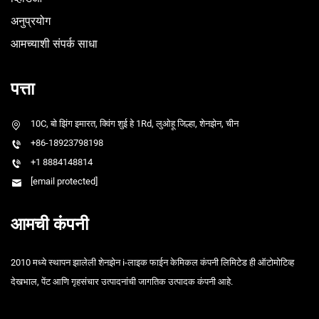
अनुप्रयोग
आमच्याशी संपर्क साधा
पत्ता
10C, बो झिंग इमारत, क्विंग शुई हे 1Rd, लुओहू जिल्हा, शेनझेन, चीन
+86-18923798198
+1 8884148814
[email protected]
आमची कंपनी
2010 मध्ये स्थापन झालेली शेनझेन i-लाइक फाईन केमिकल कंपनी लिमिटेड ही ऑटोमोटिव्ह
देखभाल, पेंट आणि गृहसंचार उत्पादनांची जागतिक उत्पादक कंपनी आहे.