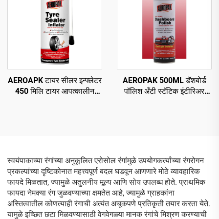
AEROAPK टायर सीलर इन्फ्लेटर
AEROPAK 500ML डॅशबोर्ड
450 मिलि टायर आपत्कालीन
पॉलिश अँटी स्टॅटिक इंटीरिअर
दुरुस्ती आणि ट्यूबलेस टायरसाठी
क्लीन अँड प्रोटेक्ट
वायू भरणे
स्वयंपाकाच्या रंगांच्या अनुकूलित एरोसोल रंगांमुळे उपयोगकर्त्यांच्या रंगरोगन
प्रकल्पांच्या दृष्टिकोनात महत्त्वपूर्ण बदल घडवून आणणारे मोठे व्यावहारिक
फायदे मिळतात, ज्यामुळे अतुलनीय मूल्य आणि सोय उपलब्ध होते. प्राथमिक
फायदा नेमक्या रंग जुळवण्याच्या क्षमतेत आहे, ज्यामुळे ग्राहकांना
अस्तित्वातील कोणत्याही रंगाची अत्यंत अचूकपणे प्रतिकृती तयार करता येते.
यामुळे इच्छित छटा मिळवण्यासाठी वेगवेगळ्या मानक रंगांचे मिश्रण करण्याची