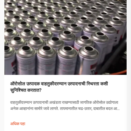
ऑरोसोल उत्पादक वाहतुकीदरम्यान उत्पादनाची स्थिरता कशी
सुनिश्चित करतात?
वाहतुकीदरम्यान उत्पादनाची अखंडता राखण्यासाठी जागतिक ऑरोसोल उद्योगाला
अनेक आव्हानांना सामोरे जावे लागते. तापमानातील चढ-उतार, दाबातील बदल आणि
हाताळणीच्या समस्यांपासून मोकळे व्हायला ऑरोसोल उत्पादकांनी व्यापक
उपाययोजना राबविल्या पाहिजेत.
अधिक पहा