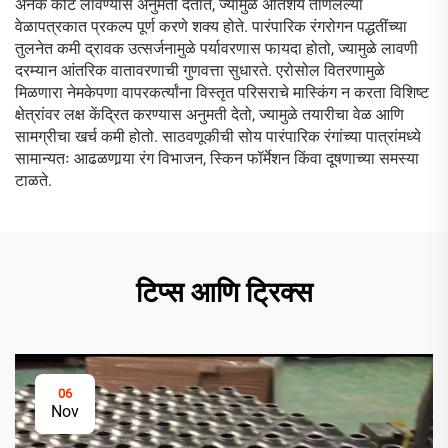
अनेक कोट लावण्यास अनुमती देतात, ज्यामुळे अतिशय ताणलेल्या
वेळापत्रकात प्रकल्प पूर्ण करणे शक्य होते. पारंपारिक रंगरोगन पद्धतींच्या
तुलनेत कमी द्रावक उत्सर्जनामुळे पर्यावरणास फायदा होतो, ज्यामुळे लावणी
दरम्यान आंतरिक वातावरणाची गुणवत्ता सुधारते. एरोसोल वितरणामुळे
मिळणारा नेमकेपणा वापरकर्त्यांना विस्तृत परिसराचे मास्किंग न करता विशिष्ट
क्षेत्रांवर लक्ष केंद्रित करण्यास अनुमती देतो, ज्यामुळे तयारीचा वेळ आणि
सामग्रीचा खर्च कमी होतो. साठवणूकीची सोय पारंपारिक रंगांच्या पात्रांमध्ये
सामान्यतः आढळणार्‍या रंग विभाजन, स्किन फॉर्मेशन किंवा दूषणाच्या समस्या
टाळते.
टिप्स आणि ट्रिक्स
06
Nov