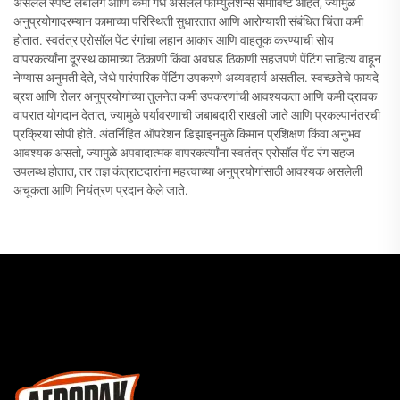
असलेले स्पष्ट लेबलिंग आणि कमी गंध असलेले फॉर्म्युलेशन्स समाविष्ट आहेत, ज्यामुळे
अनुप्रयोगादरम्यान कामाच्या परिस्थिती सुधारतात आणि आरोग्याशी संबंधित चिंता कमी
होतात. स्वतंत्र एरोसॉल पेंट रंगांचा लहान आकार आणि वाहतूक करण्याची सोय
वापरकर्त्यांना दूरस्थ कामाच्या ठिकाणी किंवा अवघड ठिकाणी सहजपणे पेंटिंग साहित्य वाहून
नेण्यास अनुमती देते, जेथे पारंपारिक पेंटिंग उपकरणे अव्यवहार्य असतील. स्वच्छतेचे फायदे
ब्रश आणि रोलर अनुप्रयोगांच्या तुलनेत कमी उपकरणांची आवश्यकता आणि कमी द्रावक
वापरात योगदान देतात, ज्यामुळे पर्यावरणाची जबाबदारी राखली जाते आणि प्रकल्पानंतरची
प्रक्रिया सोपी होते. अंतर्निहित ऑपरेशन डिझाइनमुळे किमान प्रशिक्षण किंवा अनुभव
आवश्यक असतो, ज्यामुळे अपवादात्मक वापरकर्त्यांना स्वतंत्र एरोसॉल पेंट रंग सहज
उपलब्ध होतात, तर तज्ञ कंत्राटदारांना महत्त्वाच्या अनुप्रयोगांसाठी आवश्यक असलेली
अचूकता आणि नियंत्रण प्रदान केले जाते.