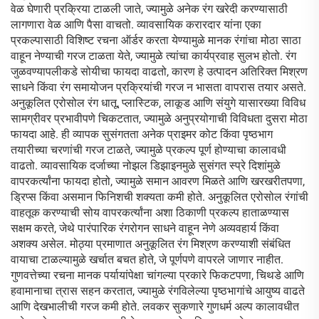
वेळ घेणारी प्रक्रिया टाळली जाते, ज्यामुळे अनेक रंग खरेदी करण्यासाठी
लागणारा वेळ आणि पैसा वाचतो. व्यावसायिक करारदार यांना एका
प्रकल्पासाठी विशिष्ट रचना ऑर्डर करता येण्यामुळे मानक रंगांचा मोठा साठा
वाहून नेण्याची गरज टाळता येते, ज्यामुळे त्यांचा कार्यप्रवाह सुलभ होतो. रंग
जुळवण्यापलीकडे सोयीचा फायदा वाढतो, कारण हे उत्पादन अतिरिक्त मिश्रण
साधने किंवा रंग समायोजन प्रक्रियांची गरज न भासता वापरास तयार असते.
अनुकूलित एरोसोल रंग धातू, प्लास्टिक, लाकूड आणि संयुगे यासारख्या विविध
सामग्रीवर प्रभावीपणे चिकटतात, ज्यामुळे अनुप्रयोगाची विविधता दुसरा मोठा
फायदा आहे. ही व्यापक सुसंगतता अनेक प्राइमर कोट किंवा पृष्ठभाग
तयारीच्या चरणांची गरज टाळते, ज्यामुळे प्रकल्प पूर्ण होण्याचा कालावधी
वाढतो. व्यावसायिक दर्जाच्या नोझल डिझाइनमुळे सुसंगत स्प्रे दिशांमुळे
वापरकर्त्यांना फायदा होतो, ज्यामुळे समान आवरण मिळते आणि खरखरीतपणा,
ड्रिप्स किंवा असमान फिनिशची शक्यता कमी होते. अनुकूलित एरोसोल रंगांची
वाहतूक करण्याची सोय वापरकर्त्यांना अशा ठिकाणी प्रकल्प हाताळण्यास
सक्षम करते, जेथे पारंपारिक रंगरोगन साधने वाहून नेणे अव्यवहार्य किंवा
अशक्य असेल. मोठ्या प्रमाणात अनुकूलित रंग मिश्रण करण्याशी संबंधित
वायाचा टाळल्यामुळे खर्चात बचत होते, जे पूर्णपणे वापरले जाणार नाहीत.
गुणवत्तेच्या रचना मानक पर्यायांपेक्षा चांगल्या प्रकारे फिकटपणा, चिथडे आणि
हवामानाचा त्रास सहन करतात, ज्यामुळे रंगविलेल्या पृष्ठभागांचे आयुष्य वाढते
आणि देखभालीची गरज कमी होते. लवकर सुकणारे गुणधर्म अल्प कालावधीत