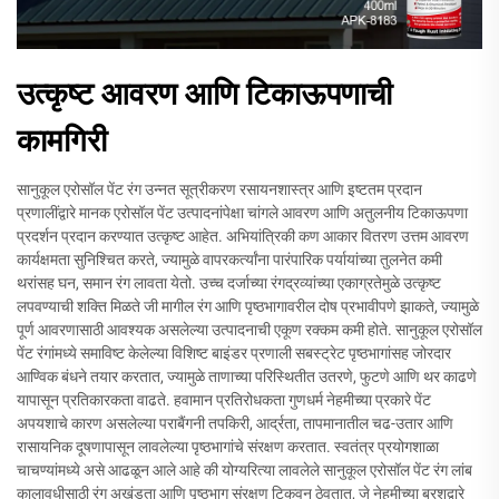
उत्कृष्ट आवरण आणि टिकाऊपणाची
कामगिरी
सानुकूल एरोसॉल पेंट रंग उन्नत सूत्रीकरण रसायनशास्त्र आणि इष्टतम प्रदान
प्रणालींद्वारे मानक एरोसॉल पेंट उत्पादनांपेक्षा चांगले आवरण आणि अतुलनीय टिकाऊपणा
प्रदर्शन प्रदान करण्यात उत्कृष्ट आहेत. अभियांत्रिकी कण आकार वितरण उत्तम आवरण
कार्यक्षमता सुनिश्चित करते, ज्यामुळे वापरकर्त्यांना पारंपारिक पर्यायांच्या तुलनेत कमी
थरांसह घन, समान रंग लावता येतो. उच्च दर्जाच्या रंगद्रव्यांच्या एकाग्रतेमुळे उत्कृष्ट
लपवण्याची शक्ति मिळते जी मागील रंग आणि पृष्ठभागावरील दोष प्रभावीपणे झाकते, ज्यामुळे
पूर्ण आवरणासाठी आवश्यक असलेल्या उत्पादनाची एकूण रक्कम कमी होते. सानुकूल एरोसॉल
पेंट रंगांमध्ये समाविष्ट केलेल्या विशिष्ट बाइंडर प्रणाली सबस्ट्रेट पृष्ठभागांसह जोरदार
आण्विक बंधने तयार करतात, ज्यामुळे ताणाच्या परिस्थितीत उतरणे, फुटणे आणि थर काढणे
यापासून प्रतिकारकता वाढते. हवामान प्रतिरोधकता गुणधर्म नेहमीच्या प्रकारे पेंट
अपयशाचे कारण असलेल्या पराबैंगनी तपकिरी, आर्द्रता, तापमानातील चढ-उतार आणि
रासायनिक दूषणापासून लावलेल्या पृष्ठभागांचे संरक्षण करतात. स्वतंत्र प्रयोगशाळा
चाचण्यांमध्ये असे आढळून आले आहे की योग्यरित्या लावलेले सानुकूल एरोसॉल पेंट रंग लांब
कालावधीसाठी रंग अखंडता आणि पृष्ठभाग संरक्षण टिकवून ठेवतात, जे नेहमीच्या ब्रशद्वारे