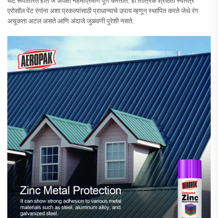
थेट रूपांतरित होते जे अपेक्षा नेहमीप्रमाणे पूर्ण करतात. ही तांत्रिक श्रेष्ठता स्वतंत्र
एरोसॉल पेंट रंगांना अशा प्रकल्पांसाठी प्राधान्याचे उपाय म्हणून स्थापित करते जेथे रंग
अचूकता अटल असते आणि अंदाजे जुळवणी पुरेशी नसते.