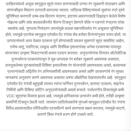
प्रक्रियांमध्ये अचूक सानुकूल सूत्रे तयार करण्यासाठी उन्नत रंग जुळवणी तंत्रज्ञान आणि
संगणकीकृत मिश्रण प्रणाली वापरल्या जातात. तांत्रिक वैशिष्ट्यांमध्ये सुसंगत स्प्रे दृश्ये
सुनिश्चित करणारी उच्च-दाब वितरण यंत्रणा, इष्टतम आवरणासाठी डिझाइन केलेले विशेष
नोझल्स आणि लांब कालावधीपर्यंत चैतन्य टिकवून ठेवणारे फीके न पडणारे रंगद्रव्य यांचा
समावेश आहे. गुणवत्ता नियंत्रण उपायांमुळे कडक सहनशीलतेत रंग अचूकता सुनिश्चित
होते, ज्यामुळे प्रत्येक सानुकूल एरोसॉल पेंट रंगांचा बॅच बरोबर विनंत्यांनुसार तयार होतो. या
उत्पादनांमध्ये अल्प वेळात प्रकल्प पूर्ण होण्यासाठी लवकर सुकणारे सूत्र समाविष्ट आहेत,
तसेच धातू, प्लास्टिक, लाकूड आणि सिरॅमिक पृष्ठभागांसह अनेक प्रकारच्या पायाभूत
संरचनांवर उत्कृष्ट चिकटण्याची क्षमता प्रदान करतात. अनुप्रयोगांचा विस्तार ऑटोमोटिव्ह
पुनर्स्थापना प्रकल्पांपासून ते मूळ उत्पादक रंग बरोबर जुळवणे आवश्यक असतात,
वास्तुकलेच्या दुरुस्त्यांसाठी विशिष्ट इमारतीच्या रंग योजनांची आवश्यकता असते, कलात्मक
प्रयत्नांसाठी अद्वितीय रंग अभिव्यक्तीची आवश्यकता असते आणि उपकरणांचे रंग सुरक्षा
मानकांना अनुसरण करणे आवश्यक असतात अश्या औद्योगिक देखभालपर्यंत आहे. सानुकूल
एरोसॉल पेंट रंगांची बहुमुखी स्वरूप त्यांना फर्निचर पुनर्स्थापन, क्राफ्ट प्रकल्प, साइनेज
निर्मिती आणि विशिष्ट कोटिंग अनुप्रयोगांसाठी आदर्श बनवते. पर्यावरणीय विचारांमुळे कमी-
VOC सूत्रांचा विकास झाला आहे, ज्यामुळे हानिकारक उत्सर्जन कमी होते, तरीही उत्कृष्ट
कामगिरी टिकवून ठेवली जाते. तापमान प्रतिरोधकतेचे गुणधर्म सानुकूल एरोसॉल पेंट रंगांना
विविध हवामानातील परिस्थितीत प्रभावीपणे कार्य करण्यास सक्षम करतात, ज्यामुळे फाटणे,
उतरणे किंवा रंगाचे क्षरण होणे टाळले जाते.