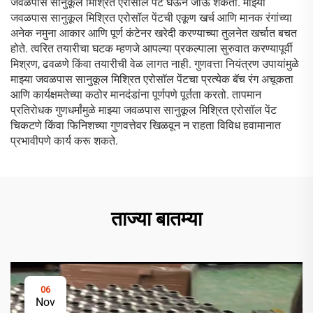
जवळपास सानुकूल मिश्रित एरोसॉल पेंट घेऊन जाऊ शकता. माझ्या
जवळपास सानुकूल मिश्रित एरोसॉल पेंटची एकूण खर्च आणि मानक रंगांच्या
अनेक नमुना आकार आणि पूर्ण कंटेनर खरेदी करण्याच्या तुलनेत खर्चात बचत
होते. त्वरित तयारीचा घटक म्हणजे आपल्या प्रकल्पाला सुरुवात करण्यापूर्वी
मिश्रण, ढवळणे किंवा तयारीची वेळ लागत नाही. गुणवत्ता नियंत्रण उपायांमुळे
माझ्या जवळपास सानुकूल मिश्रित एरोसॉल पेंटचा प्रत्येक बॅच रंग अचूकता
आणि कार्यक्षमतेच्या कठोर मानदंडांना पूर्णपणे पूर्तता करतो. तापमान
प्रतिरोधक गुणधर्मांमुळे माझ्या जवळपास सानुकूल मिश्रित एरोसॉल पेंट
चिकटणे किंवा फिनिशच्या गुणवत्तेवर खिळवून न राहता विविध हवामानात
प्रभावीपणे कार्य करू शकते.
ताज्या बातम्या
06
Nov