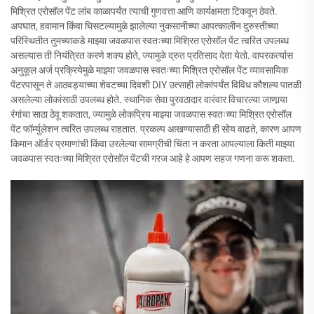
मिश्रित एरोसॉल पेंट लांब काळापर्यंत त्याची गुणवत्ता आणि कार्यक्षमता टिकवून ठेवते.
अपघात, हवामान किंवा घिसटल्यामुळे झालेल्या नुकसानीच्या आपत्कालीन दुरुस्तीच्या
परिस्थितीत तुमच्याकडे माझ्या जवळपास स्वतःच्या मिश्रित एरोसॉल पेंट त्वरित उपलब्ध
असल्यास ती नियंत्रित करणे शक्य होते, ज्यामुळे द्रुत प्रतिसाद देता येतो. वापरकर्त्यास
अनुकूल अर्ज प्रक्रियेमुळे माझ्या जवळपास स्वतःच्या मिश्रित एरोसॉल पेंट व्यावसायिक
पेंटरपासून ते आठवड्याच्या शेवटच्या दिवशी DIY उत्साही लोकांपर्यंत विविध कौशल्य पातळी
असलेल्या लोकांसाठी उपलब्ध होते. स्थानिक सेवा पुरवठादार वारंवार विचारल्या जाणार्‍या
रंगांचा साठा ठेवू शकतात, ज्यामुळे लोकप्रिय माझ्या जवळपास स्वतःच्या मिश्रित एरोसॉल
पेंट फॉर्म्युलेशन त्वरित उपलब्ध राहतात. प्रकल्प आखण्यासाठी ही सोय वाढते, कारण आपण
किमान ऑर्डर प्रमाणांची किंवा उरलेल्या सामग्रीची चिंता न करता आपल्याला किती माझ्या
जवळपास स्वतःच्या मिश्रित एरोसॉल पेंटची गरज आहे हे आपण सहज गणना करू शकता.