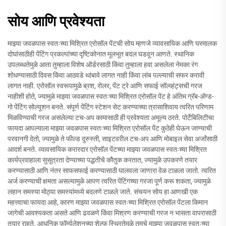
सोय आणि प्रवेश्यता
माझ्या जवळपास स्वतःच्या मिश्रित एरोसॉल पेंटची सोय म्हणजे व्यावसायिक आणि घरमालक
दोघांसाठीही पेंटिंग प्रकल्पांच्या दृष्टिकोनात मूलभूत बदल घडवून आणते. स्थानिक
उपलब्धतेमुळे आता तुम्हाला विशेष ऑर्डरसाठी किंवा तुम्हाला हवा असलेला नेमका रंग
शोधण्यासाठी दिवस किंवा आठवडे थांबावे लागत नाही किंवा लांब पल्ल्याची सफर करावी
लागत नाही. एरोसॉल स्वरूपामुळे ब्रश, रोलर, पेंट ट्रे आणि सफाई सॉल्व्हंट्सची गरज
नाहीशी होते, ज्यामुळे माझ्या जवळपास स्वतःच्या मिश्रित एरोसॉल पेंट हे अंतिम ग्रॅब-ॲण्ड-
गो पेंटिंग सोल्यूशन बनते. संपूर्ण पेंटिंग स्टेशन सेट करण्याच्या त्रासाशिवाय त्वरित परिणाम
मिळविण्याची गरज असलेल्या टच-अप कामासाठी ही प्रवेश्यता अमूल्य ठरते. पोर्टेबिलिटीचा
फायदा आपल्याला माझ्या जवळपास स्वतःच्या मिश्रित एरोसॉल पेंट कुठेही घेऊन जाण्याची
परवानगी देतो, ज्यामुळे ते फील्ड दुरुस्ती, साइटवरील टच-अप आणि मोबाइल सेवा अर्जांसाठी
आदर्श बनते. व्यावसायिक करारदार एरोसॉल पेंटच्या माझ्या जवळपास स्वतःच्या मिश्रित
कार्यप्रवाहाला सुसूत्रता देण्याच्या पद्धतीचे कौतुक करतात, ज्यामुळे उपकरणे तयार
करण्यासाठी आणि नंतर साफसफाई करण्यासाठी घालवला जाणारा वेळ टाळला जातो. त्वरित
अर्ज करण्याची क्षमता असल्यामुळे आपण त्वरित पेंटिंगच्या गरजा पूर्ण करू शकता, ज्यामुळे
लहान समस्या मोठ्या समस्यांमध्ये बदलणे टाळले जाते. संचयन सोय हा आणखी एक
महत्त्वाचा फायदा आहे, कारण माझ्या जवळपास स्वतःच्या मिश्रित एरोसॉल पेंटला किमान
जागेची आवश्यकता असते आणि ढवळणे किंवा मिश्रण करण्याची गरज न भासता वापरासाठी
तयार राहते. आधुनिक फॉर्म्युलेशनच्या शेल्फ स्थिरतेमुळे तुमचे माझ्या जवळपास स्वतःच्या