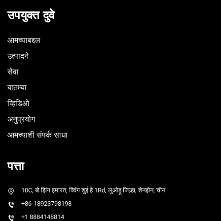
उपयुक्त दुवे
आमच्याबद्दल
उत्पादने
सेवा
बातम्या
व्हिडिओ
अनुप्रयोग
आमच्याशी संपर्क साधा
पत्ता
10C, बो झिंग इमारत, क्विंग शुई हे 1Rd, लुओहू जिल्हा, शेनझेन, चीन
+86-18923798198
+1 8884148814