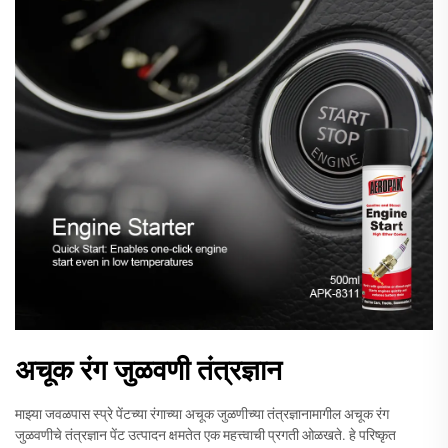
अचूक रंग जुळवणी तंत्रज्ञान
माझ्या जवळपास स्प्रे पेंटच्या रंगाच्या अचूक जुळणीच्या तंत्रज्ञानामागील अचूक रंग
जुळवणीचे तंत्रज्ञान पेंट उत्पादन क्षमतेत एक महत्त्वाची प्रगती ओळखते. हे परिष्कृत