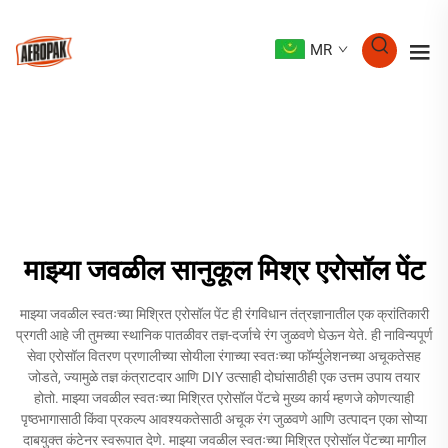
MR
माझ्या जवळील सानुकूल मिश्र एरोसॉल पेंट
माझ्या जवळील स्वतःच्या मिश्रित एरोसॉल पेंट ही रंगविधान तंत्रज्ञानातील एक क्रांतिकारी
प्रगती आहे जी तुमच्या स्थानिक पातळीवर तज्ञ-दर्जाचे रंग जुळवणे घेऊन येते. ही नाविन्यपूर्ण
सेवा एरोसॉल वितरण प्रणालीच्या सोयीला रंगाच्या स्वतःच्या फॉर्म्युलेशनच्या अचूकतेसह
जोडते, ज्यामुळे तज्ञ कंत्राटदार आणि DIY उत्साही दोघांसाठीही एक उत्तम उपाय तयार
होतो. माझ्या जवळील स्वतःच्या मिश्रित एरोसॉल पेंटचे मुख्य कार्य म्हणजे कोणत्याही
पृष्ठभागासाठी किंवा प्रकल्प आवश्यकतेसाठी अचूक रंग जुळवणे आणि उत्पादन एका सोप्या
दाबयुक्त कंटेनर स्वरूपात देणे. माझ्या जवळील स्वतःच्या मिश्रित एरोसॉल पेंटच्या मागील