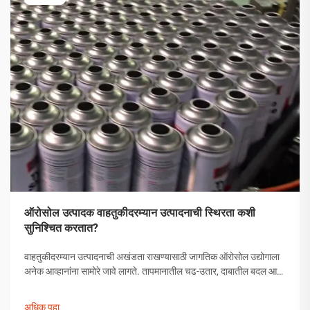
ऑरोसोल उत्पादक वाहतुकीदरम्यान उत्पादनाची स्थिरता कशी
सुनिश्चित करतात?
वाहतुकीदरम्यान उत्पादनाची अखंडता राखण्यासाठी जागतिक ऑरोसोल उद्योगाला
अनेक आव्हानांना सामोरे जावे लागते. तापमानातील चढ-उतार, दाबातील बदल आणि
हाताळणीच्या समस्यांपासून मोकळे व्हायला ऑरोसोल उत्पादकांनी व्यापक
उपाययोजना राबविल्या पाहिजेत.
अधिक पहा