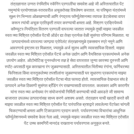
तंत्रज्ञानात उन्नत रंगमितीय स्कॅनिंग प्रणालींचा समावेश आहे जी अस्तित्वातील पेंट
नमुन्यांचे प्रयोगशाळा-स्तरावरील अचूकतेसह विश्लेषण करतात. या परिष्कृत यंत्रांमध्ये
सूक्ष्म रंग भिन्नता ओळखण्याची आणि रंगद्रव्य फॉर्म्युलेशनच्या व्यापक डेटाबेसचा वापर
करून त्यांची अचूक प्रतिकृती तयार करण्याची क्षमता आहे. मिश्रण प्रक्रियेमध्ये
कॉम्प्यूटर-नियंत्रित वितरण प्रणाली वापरल्या जातात ज्यामुळे तुम्ही माझ्या जवळील
स्वतःच्या मिश्रित एरोसॉल पेंटची ऑर्डर द्या तेव्हा प्रत्येक वेळी सुसंगत परिणाम मिळतात. या
उत्पादनांमध्ये वापरल्या जाणार्‍या प्रोपेलंट तंत्रज्ञानामुळे एकसमान स्प्रे नमुने आणि
आवरणाचे इष्टतम दर मिळतात, ज्यामुळे अर्ज सुलभ आणि व्यावसायिक दिसतो. माझ्या
जवळील स्वतःच्या मिश्रित एरोसॉल पेंटचे अनेक उद्योग आणि वैयक्तिक प्रकल्पांमध्ये अनेक
उपयोग आहेत. ऑटोमोटिव्ह पुनर्स्थापना तज्ञ हे सेवा वापरतात जुन्या कारच्या दुरुस्ती आणि
स्पॉट-अपसाठी मूळ कारखाना रंग जुळवण्यासाठी. अस्तित्वातील भिंतीच्या रंगांना, फर्निचरच्या
फिनिशला किंवा वास्तुकलेच्या तपशीलांना जुळवण्यासाठी घर सुधारणा प्रकल्पांना माझ्या
जवळील स्वतःच्या मिश्रित एरोसॉल पेंटचा मोठा फायदा होतो. व्यावसायिक देखभाल संघ हे
उत्पादने अनेक ठिकाणी सुसंगत ब्रँडिंग रंग राखण्यासाठी वापरतात. कलाकार आणि कारागीर
यांना स्वतःच्या अनोख्या रंग संयोजनांची निर्मिती करण्याची संधी आवडते जी सामान्य
बाजारात उपलब्ध उत्पादनांसह साध्य करणे अशक्य असते. तंत्रज्ञान याची खात्री करते की
माझ्या जवळील स्वतःच्या मिश्रित एरोसॉल पेंट पारंपारिक ब्रशद्वारे लावलेल्या पेंटपेक्षा चांगली
चिकटण्याची क्षमता आणि टिकाऊपणा प्रदान करते. पर्यावरणाच्या विचारांचा आधुनिक
फॉर्म्युलेशनमध्ये समावेश केला गेला आहे, ज्यामुळे माझ्या जवळील स्वतःच्या मिश्रित एरोसॉल
पेंट उच्च कामगिरी मानदंड राखताना पर्यावरणास अनुकूल बनते.