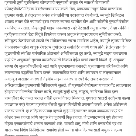
प्रणाली तुम्ही पुरविलेल्या कोणत्याही नमुन्याची अचूक रंग स्वाक्षरी घेण्यासाठी
स्पेक्ट्रोफोटोमेट्रिक विश्लेषणाचा वापर करते, चिप, कापडाचा नमुना किंवा वास्तविक
पृष्ठभाग असो. हे तंत्रज्ञान अनेक तरंगलांबीच्या प्रकाशात रंग मोजते, ज्यामुळे डिजिटल
ओळख तयार होते ज्यामध्ये दृश्य रंगासह त्याच्या खालील टोन आणि खोलीचे गुणधर्म देखील
समाविष्ट असतात. जेव्हा तुम्ही माझ्या जवळपास स्प्रे पेंटसाठी नमुना आणता, तेव्हा स्कॅनिंग
प्रक्रिया हजारो डेटा बिंदूंचे विश्लेषण करून अचूक रंग पुनरुत्पादन सुनिश्चित करते.
कॉम्प्युटर डेटाबेसमध्ये लाखो रंग संयोजनांच्या रचना समाविष्ट आहेत, ज्यामुळे तुमच्या विशिष्ट
रंग आवश्यकतांना अचूक रंगद्रव्य गुणोत्तरात रूपांतरित करणे शक्य होते. हे तंत्रज्ञान रंग
जुळवणीशी संबंधित पारंपारिक अंदाजाचे अनिश्चितता दूर करते, ज्यामुळे माझ्या जवळपास
स्प्रे पेंट अचूकपणे तुमच्या कल्पनेप्रमाणे निकाल देईल याची खात्री मिळते. ही अचूकता
साध्या रंग जुळवणीपलीकडे जाते आणि पृष्ठभागाच्या बनावटी, प्रकाशाच्या परिस्थिती आणि
लावण्याच्या पद्धतींचा विचार करते. व्यावसायिक पेंटर आणि करारदार या तंत्रज्ञानावर
अवलंबून असतात कारण ते नेहमीच माझ्या जवळपास स्प्रे पेंट तयार करतात जे
अस्तित्वातील पृष्ठभागाशी निर्विवादपणे जुळते. ही प्रणाली वेगवेगळ्या पायावर पेंट लावल्यावर
होणार्‍या रंग भिन्नतेचा विचार करते, त्यामुळे तुम्ही धातू, लाकूड, प्लास्टिक किंवा इतर
सामग्रीवर पेंट करत असाल तरीही उत्तम निकाल मिळतात. गुणवत्ता खात्री प्रक्रिया माझ्या
जवळपास स्प्रे पेंटच्या प्रत्येक बॅचची मूळ रंग विनंतीशी तपासणी करते, अनेक ऑर्डरमध्ये
सातत्य राखते. हा तांत्रिक फायदा म्हणजे तुम्ही महिन्यांनंतर माझ्या जवळपास स्प्रे पेंट
ऑर्डर करू शकता आणि अचूक रंग जुळवणी मिळू शकता, जे टप्प्याटप्प्याने पूर्ण होणाऱ्या
मोठ्या प्रकल्पांसाठी अत्यंत महत्त्वाचे आहे. यामध्ये धातू, मोती आणि बनावटीचे प्रभाव
यासारख्या विशेष फिनिशेसचा समावेश होतो ज्यांना योग्य दिसण्यासाठी अचूक रंगद्रव्य