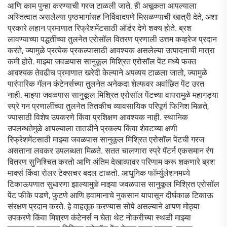
आणि काम पुन्हा करण्याची गरज टाळली जाते. ही अचूकता आपल्याला
अस्तित्वात असलेल्या पृष्ठभागांसह निर्विवादपणे मिसळण्याची खात्री देते, अशा
प्रकारे लहान प्रमाणात रिफ्रेशमेंटसाठी ऑर्डर देणे शक्य होते. ब्रश
लावण्याच्या पद्धतींच्या तुलनेत एरोसॉल वितरण प्रणाली उत्तम कव्हरेज प्रदान
करते, ज्यामुळे प्रत्येक प्रकल्पासाठी आवश्यक असलेल्या उत्पादनाची मात्रा
कमी होते. माझ्या जवळपास सानुकूल मिश्रित एरोसॉल पेंट मध्ये फक्त
आवश्यक तेवढीच प्रमाणात खरेदी केल्याने अपव्यय टाळला जातो, ज्यामुळे
पारंपारिक गॅलन कंटेनर्सच्या तुलनेत अनेकदा शेल्फवर अवांछित पेंट उरत
नाही. माझ्या जवळपास सानुकूल मिश्रित एरोसॉल पेंटच्या वापरामुळे महागड्या
स्प्रे गन प्रणालींच्या तुलनेत तितकीच व्यावसायिक परिपूर्ण फिनिश मिळते,
ज्यासाठी विशेष उपकरणे किंवा प्रशिक्षण आवश्यक नाही. स्थानिक
उपलब्धतेमुळे आपल्याला तातडीने प्रकल्प किंवा शेवटच्या क्षणी
रिफ्रेशमेंटसाठी माझ्या जवळपास सानुकूल मिश्रित एरोसॉल पेंटची गरज
असताना लवकर उपलब्धता मिळते. सतत चालणारा स्प्रे पॅटर्न एकसमान रंग
वितरण सुनिश्चित करतो आणि अंतिम देखाव्यावर परिणाम करू शकणारे ब्रश
मार्क्स किंवा रोलर टेक्सचर बदल टाळतो. आधुनिक फॉर्म्युलेशनमध्ये
टिकाऊपणात सुधारणा झाल्यामुळे माझ्या जवळपास सानुकूल मिश्रित एरोसॉल
पेंट फीके पडणे, फुटणे आणि हवामानाचे नुकसान यापासून दीर्घकाळ टिकाऊ
संरक्षण प्रदान करते. हे वाहतूक करण्यास सोपे असल्याने आपण मोठ्या
उपकरणे किंवा मिश्रण कंटेनर्स न घेता थेट नोकरीच्या स्थळी माझ्या