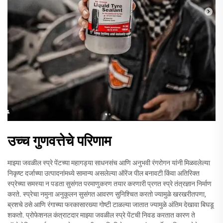
उच्च गुणवत्तेचे परिणाम
माझ्या जवळील स्प्रे पेंटच्या महागड्या साधनसंच आणि अनुभवी रंगरोगन यांनी मिळवलेल्या
निकृष्ट दर्जाच्या उत्पादनांमध्ये सामान्य असलेल्या ऑरेंज पील बनावटी किंवा अतिरिक्त
स्प्रेच्या समस्या न पडता सुसंगत परमाणुकरण तयार करणारी प्रगत स्प्रे तंत्रज्ञान निर्माण
करते. स्प्रेचा नमुना अनुकूलन सुसंगत आवरण सुनिश्चित करतो ज्यामुळे खरखरीतपणा,
ब्रशचे ठसे आणि रंगाच्या फरकासारख्या गोष्टी टाळल्या जातात ज्यामुळे अंतिम देखावा बिघडू
शकतो. प्रोफेशनल कंत्राटदार माझ्या जवळील स्प्रे पेंटची निवड करतात कारण ते