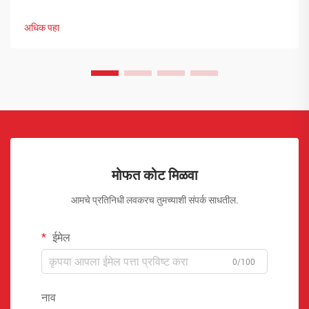
हाताळणीच्या समस्यांपासून मोकळे व्हायला ऑरोसोल उत्पादकांनी व्यापक
उपाययोजना राबविल्या पाहिजेत.
अधिक पहा
मोफत कोट मिळवा
आमचे प्रतिनिधी लवकरच तुमच्याशी संपर्क साधतील.
ईमेल
0/100
नाव