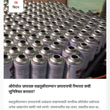
06
Nov
ऑरोसोल उत्पादक वाहतुकीदरम्यान उत्पादनाची स्थिरता कशी
सुनिश्चित करतात?
वाहतुकीदरम्यान उत्पादनाची अखंडता राखण्यासाठी जागतिक ऑरोसोल उद्योगाला
अनेक आव्हानांना सामोरे जावे लागते. तापमानातील चढ-उतार, दाबातील बदल आणि