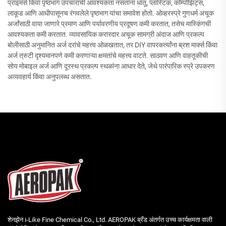
प्राइमर्स किंवा पृष्ठभाग उपचारांची आवश्यकता नसताना धातू, प्लास्टिक, कॉम्पोझिट्स,
लाकूड आणि आधीपासूनच रंगवलेले पृष्ठभाग यांचा समावेश होतो. ओव्हरस्प्रे गुणधर्म अचूक
अर्जांसाठी वाया जाणारे प्रमाण आणि पर्यावरणीय प्रदूषण कमी करतात, तसेच मास्किंगची
आवश्यकता कमी करतात. व्यावसायिक करारदार अचूक सामग्री अंदाज आणि प्रकल्प
बोलीसाठी अनुमानित अर्ज दरांचे महत्त्व ओळखतात, तर DIY वापरकर्त्यांना ब्रश मार्क्स किंवा
अर्ज त्रुटी दृश्यमानपणे कमी करणाऱ्या क्षमतांचे महत्त्व वाटते. साठवण आणि वाहतूकीची
सोय मोबाइल अर्ज आणि दूरस्थ प्रकल्प स्थळांना आधार देते, जेथे पारंपारिक स्प्रे उपकरण
अव्यवहार्य किंवा अनुपलब्ध असतात.
शेनझेन i-Like Fine Chemical Co., Ltd. AEROPAK ब्रँड अंतर्गत उच्च कार्यक्षमता वाली