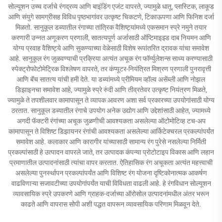
सोल्यूशन उच्च दर्जाचे रंगद्रव्य आणि बाइंडिंग एजंट वापरते, ज्यामुळे धातू, प्लास्टिक, लाकूड
आणि संयुगे सामग्रीसह विविध पृष्ठभागांवर उत्कृष्ट चिकटणे, टिकाऊपणा आणि फिनिश दर्जा
मिळतो. सानुकूल डब्यातील रंगाच्या तांत्रिक वैशिष्ट्यांमध्ये एकसमान स्प्रे नमुने तयार
करणारी उन्नत अणूकरण प्रणाली, सातत्यपूर्ण अर्जासाठी ऑप्टिमाइझ्ड दाब नियमन आणि
योग्य प्रवाह वैशिष्ट्ये आणि सुकण्याच्या वेळेसाठी विशेष रूपांतरित द्रावक यांचा समावेश
आहे. सानुकूल रंग जुळवण्याची प्रक्रिया अत्यंत अचूक रंग फॉर्म्युलेशन्स साध्य करण्यासाठी
स्पेक्ट्रोफोटोमेट्रिक विश्लेषण वापरते, तर कंप्यूटर-नियंत्रित मिश्रण प्रणाली पुनरावृत्ती
आणि बॅच सातत्य यांची हमी देते. या डब्यांमध्ये प्रीमियम व्हॉल्व असेंब्ली आणि नोझल
डिझाइनचा समावेश आहे, ज्यामुळे स्प्रे रुंदी आणि तीव्रतेवर उत्कृष्ट नियंत्रण मिळते,
ज्यामुळे ते तपशीलवार कामापासून ते व्यापक आवरण अशा सर्व प्रकारच्या उपयोगांसाठी योग्य
ठरतात. सानुकूल डब्यातील रंगाचे उपयोग अनेक उद्योग आणि उद्देशांसाठी आहेत, ज्यामध्ये
अगदी फॅक्टरी रंगांच्या अचूक जुळणीची आवश्यकता असलेल्या ऑटोमोटिव्ह टच-अप
कामापासून ते विशिष्ट डिझायनर रंगांची आवश्यकता असलेल्या आर्किटेक्चरल प्रकल्पांपर्यंत
समावेश आहे. कलाकार आणि कारागीर यांच्यासाठी सामान्य रंग पुरेसे नसलेल्या निर्मिती
प्रकल्पांसाठी हे उत्पादन वापरले जाते, तर उत्पादक कंपन्या प्रोटोटाइप विकास आणि लहान
प्रमाणातील उत्पादनांसाठी त्यांचा वापर करतात. ऐतिहासिक रंग अचूकता अत्यंत महत्त्वाची
असलेल्या पुनर्स्थापन प्रकल्पांपर्यंत आणि विशिष्ट रंग योजना दृष्टिकोनात्मक आकर्षण
वाढविणाऱ्या सजावटीच्या उपयोगांपर्यंत याची विविधता वाढली आहे. हे रंगविधान सोल्यूशन
व्यावसायिक स्प्रे उपकरणे आणि ग्राहक-दर्जाच्या ऑरोसोल उत्पादनांमधील अंतर भरून
काढते आणि वापरास सोपी अशी पद्धत वापरून व्यावसायिक परिणाम मिळवून देते.