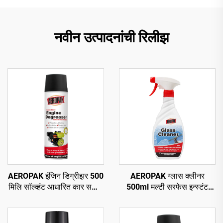
नवीन उत्पादनांची रिलीझ
AEROPAK इंजिन डिग्रीझर 500
AEROPAK ग्लास क्लीनर
मिलि सॉल्व्हंट आधारित कार सफाई
500ml मल्टी सरफेस इन्स्टंट
ऑटो डिग्रीझर केअर
ग्लास क्लीनर फॉर कार अँड
हाऊसहोल्ड