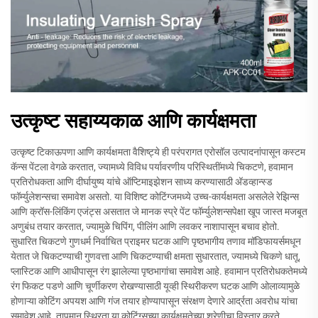
उत्कृष्ट सहाय्यकाळ आणि कार्यक्षमता
उत्कृष्ट टिकाऊपणा आणि कार्यक्षमता वैशिष्ट्ये ही परंपरागत एरोसॉल उत्पादनांपासून कस्टम
कॅन्स पेंटला वेगळे करतात, ज्यामध्ये विविध पर्यावरणीय परिस्थितींमध्ये चिकटणे, हवामान
प्रतिरोधकता आणि दीर्घायुष्य यांचे ऑप्टिमाइझेशन साध्य करण्यासाठी अ‍ॅडव्हान्स्ड
फॉर्म्युलेशन्सचा समावेश असतो. या विशिष्ट कोटिंग्जमध्ये उच्च-कार्यक्षमता असलेले रेझिन्स
आणि क्रॉस-लिंकिंग एजंट्स असतात जे मानक स्प्रे पेंट फॉर्म्युलेशन्सपेक्षा खूप जास्त मजबूत
अणुबंध तयार करतात, ज्यामुळे चिपिंग, पीलिंग आणि लवकर नाशापासून बचाव होतो.
सुधारित चिकटणे गुणधर्म निर्वाचित प्राइमर घटक आणि पृष्ठभागीय तणाव मॉडिफायर्समधून
येतात जे चिकटण्याची गुणवत्ता आणि चिकटण्याची क्षमता सुधारतात, ज्यामध्ये चिकणे धातू,
प्लास्टिक आणि आधीपासून रंग झालेल्या पृष्ठभागांचा समावेश आहे. हवामान प्रतिरोधकतेमध्ये
रंग फिकट पडणे आणि चूर्णीकरण रोखण्यासाठी यूव्ही स्थिरीकरण घटक आणि ओलाव्यामुळे
होणाऱ्या कोटिंग अपयश आणि गंज तयार होण्यापासून संरक्षण देणारे आर्द्रता अवरोध यांचा
समावेश आहे. तापमान स्थिरता या कोटिंग्सच्या कार्यक्षमतेच्या श्रेणीचा विस्तार करते,