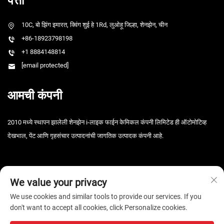
पत्ता
10C, बो झिंग इमारत, क्विंग शुई हे 1Rd, लुओहू जिल्हा, शेनझेन, चीन
+86-18923798198
+1 8884148814
[email protected]
आमची कंपनी
2010 मध्ये स्थापन झालेली शेनझेन i-लाइक फाईन केमिकल कंपनी लिमिटेड ही ऑटोमोटिव्ह
देखभाल, पेंट आणि गृहसंचार उत्पादनांची जागतिक उत्पादक कंपनी आहे.
We value your privacy
We use cookies and similar tools to provide our services. If you
don't want to accept all cookies, click Personalize cookies.
कॉपीराइट © 2025 शेनझेन आय-लाइक फाइन केमिकल कंपनी लिमिटेड. सर्व हक्क राखीव. -
गोपनीयता धोरण