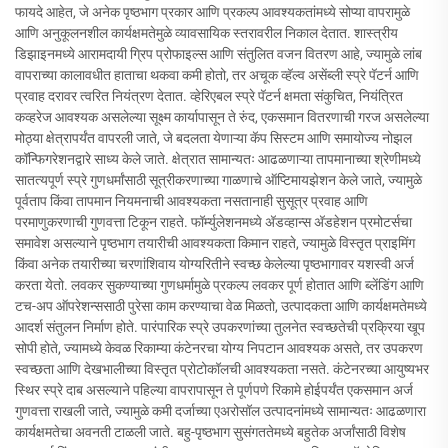
फायदे आहेत, जे अनेक पृष्ठभाग प्रकार आणि प्रकल्प आवश्यकतांमध्ये सोप्या वापरामुळे
आणि अनुकूलनशील कार्यक्षमतेमुळे व्यावसायिक स्तरावरील निकाल देतात. शास्त्रीय
डिझाइनमध्ये आरामदायी ग्रिप प्रोफाइल्स आणि संतुलित वजन वितरण आहे, ज्यामुळे लांब
वापराच्या कालावधीत हाताचा थकवा कमी होतो, तर अचूक व्हॅल्व असेंब्ली स्प्रे पॅटर्न आणि
प्रवाह दरावर त्वरित नियंत्रण देतात. व्हेरिएबल स्प्रे पॅटर्न क्षमता संकुचित, नियंत्रित
कव्हरेज आवश्यक असलेल्या सूक्ष्म कार्यापासून ते रुंद, एकसमान वितरणाची गरज असलेल्या
मोठ्या क्षेत्रापर्यंत वापरली जाते, जे बदलता येणाऱ्या कॅप सिस्टम आणि समायोज्य नोझल
कॉन्फिगरेशनद्वारे साध्य केले जाते. क्षेत्रात सामान्यतः आढळणाऱ्या तापमानाच्या श्रेणीमध्ये
सातत्यपूर्ण स्प्रे गुणधर्मांसाठी सूत्रीकरणाच्या गाळणाचे ऑप्टिमायझेशन केले जाते, ज्यामुळे
पूर्वताप किंवा तापमान नियमनाची आवश्यकता नसतानाही सुसूत्र प्रवाह आणि
परमाणुकरणाची गुणवत्ता टिकून राहते. फॉर्म्युलेशनमध्ये अ‍ॅडव्हान्स अ‍ॅडहेशन प्रमोटर्सचा
समावेश असल्याने पृष्ठभाग तयारीची आवश्यकता किमान राहते, ज्यामुळे विस्तृत प्राइमिंग
किंवा अनेक तयारीच्या चरणांशिवाय योग्यरितीने स्वच्छ केलेल्या पृष्ठभागावर यशस्वी अर्ज
करता येतो. लवकर सुकण्याच्या गुणधर्मामुळे प्रकल्प लवकर पूर्ण होतात आणि ब्लेंडिंग आणि
टच-अप ऑपरेशन्ससाठी पुरेसा काम करण्याचा वेळ मिळतो, उत्पादकता आणि कार्यक्षमतेमध्ये
आदर्श संतुलन निर्माण होते. पारंपारिक स्प्रे उपकरणांच्या तुलनेत स्वच्छतेची प्रक्रिया खूप
सोपी होते, ज्यामध्ये केवळ रिकाम्या कंटेनरचा योग्य निपटान आवश्यक असते, तर उपकरण
स्वच्छता आणि देखभालीच्या विस्तृत प्रोटोकॉलची आवश्यकता नसते. कंटेनरच्या आयुष्यभर
स्थिर स्प्रे दाब असल्याने पहिल्या वापरापासून ते पूर्णपणे रिकामे होईपर्यंत एकसमान अर्ज
गुणवत्ता राखली जाते, ज्यामुळे कमी दर्जाच्या एअरोसॉल उत्पादनांमध्ये सामान्यतः आढळणारा
कार्यक्षमतेचा अवनती टाळली जाते. बहु-पृष्ठभाग सुसंगततेमध्ये बहुतेक अर्जांसाठी विशेष