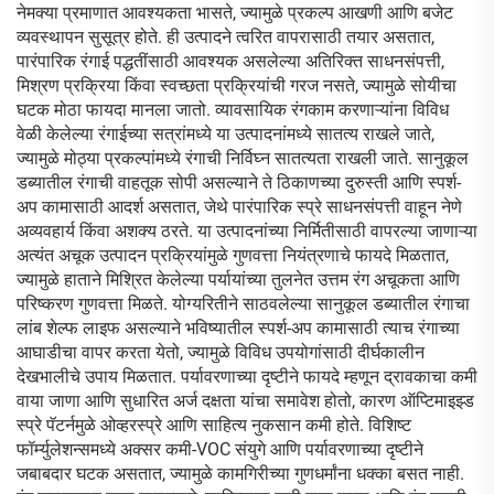
नेमक्या प्रमाणात आवश्यकता भासते, ज्यामुळे प्रकल्प आखणी आणि बजेट
व्यवस्थापन सुसूत्र होते. ही उत्पादने त्वरित वापरासाठी तयार असतात,
पारंपारिक रंगाई पद्धतींसाठी आवश्यक असलेल्या अतिरिक्त साधनसंपत्ती,
मिश्रण प्रक्रिया किंवा स्वच्छता प्रक्रियांची गरज नसते, ज्यामुळे सोयीचा
घटक मोठा फायदा मानला जातो. व्यावसायिक रंगकाम करणाऱ्यांना विविध
वेळी केलेल्या रंगाईच्या सत्रांमध्ये या उत्पादनांमध्ये सातत्य राखले जाते,
ज्यामुळे मोठ्या प्रकल्पांमध्ये रंगाची निर्विघ्न सातत्यता राखली जाते. सानुकूल
डब्यातील रंगाची वाहतूक सोपी असल्याने ते ठिकाणच्या दुरुस्ती आणि स्पर्श-
अप कामासाठी आदर्श असतात, जेथे पारंपारिक स्प्रे साधनसंपत्ती वाहून नेणे
अव्यवहार्य किंवा अशक्य ठरते. या उत्पादनांच्या निर्मितीसाठी वापरल्या जाणाऱ्या
अत्यंत अचूक उत्पादन प्रक्रियांमुळे गुणवत्ता नियंत्रणाचे फायदे मिळतात,
ज्यामुळे हाताने मिश्रित केलेल्या पर्यायांच्या तुलनेत उत्तम रंग अचूकता आणि
परिष्करण गुणवत्ता मिळते. योग्यरितीने साठवलेल्या सानुकूल डब्यातील रंगाचा
लांब शेल्फ लाइफ असल्याने भविष्यातील स्पर्श-अप कामासाठी त्याच रंगाच्या
आघाडीचा वापर करता येतो, ज्यामुळे विविध उपयोगांसाठी दीर्घकालीन
देखभालीचे उपाय मिळतात. पर्यावरणाच्या दृष्टीने फायदे म्हणून द्रावकाचा कमी
वाया जाणा आणि सुधारित अर्ज दक्षता यांचा समावेश होतो, कारण ऑप्टिमाइझ्ड
स्प्रे पॅटर्नमुळे ओव्हरस्प्रे आणि साहित्य नुकसान कमी होते. विशिष्ट
फॉर्म्युलेशन्समध्ये अक्सर कमी-VOC संयुगे आणि पर्यावरणाच्या दृष्टीने
जबाबदार घटक असतात, ज्यामुळे कामगिरीच्या गुणधर्मांना धक्का बसत नाही.