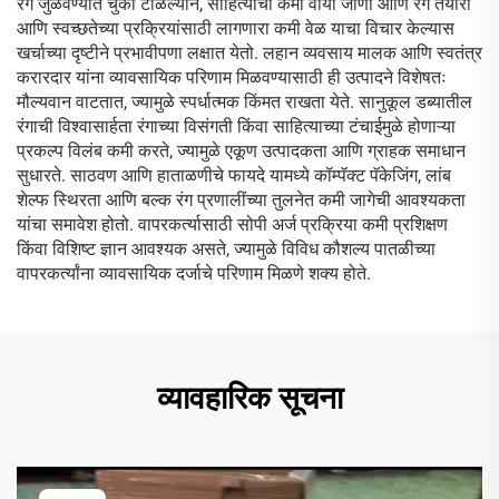
रंग जुळवण्यात चुका टाळल्याने, साहित्याचा कमी वाया जाणा आणि रंग तयारी
आणि स्वच्छतेच्या प्रक्रियांसाठी लागणारा कमी वेळ याचा विचार केल्यास
खर्चाच्या दृष्टीने प्रभावीपणा लक्षात येतो. लहान व्यवसाय मालक आणि स्वतंत्र
करारदार यांना व्यावसायिक परिणाम मिळवण्यासाठी ही उत्पादने विशेषतः
मौल्यवान वाटतात, ज्यामुळे स्पर्धात्मक किंमत राखता येते. सानुकूल डब्यातील
रंगाची विश्वासार्हता रंगाच्या विसंगती किंवा साहित्याच्या टंचाईमुळे होणाऱ्या
प्रकल्प विलंब कमी करते, ज्यामुळे एकूण उत्पादकता आणि ग्राहक समाधान
सुधारते. साठवण आणि हाताळणीचे फायदे यामध्ये कॉम्पॅक्ट पॅकेजिंग, लांब
शेल्फ स्थिरता आणि बल्क रंग प्रणालींच्या तुलनेत कमी जागेची आवश्यकता
यांचा समावेश होतो. वापरकर्त्यासाठी सोपी अर्ज प्रक्रिया कमी प्रशिक्षण
किंवा विशिष्ट ज्ञान आवश्यक असते, ज्यामुळे विविध कौशल्य पातळीच्या
वापरकर्त्यांना व्यावसायिक दर्जाचे परिणाम मिळणे शक्य होते.
व्यावहारिक सूचना