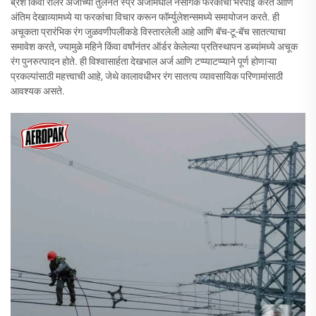
ब्रश किंवा रोलर अर्जाच्या तुलनेत स्प्रे अर्जामधील नैसर्गिक फरकांची भरपाई करते आणि
अंतिम देखाव्यामध्ये या फरकांचा विचार करून फॉर्म्युलेशन्समध्ये समायोजन करते. ही
अचूकता प्रारंभिक रंग जुळवणीपलीकडे विस्तारलेली आहे आणि बॅच-टू-बॅच सातत्याचा
समावेश करते, ज्यामुळे महिने किंवा वर्षांनंतर ऑर्डर केलेल्या प्रतिस्थापन डब्यांमध्ये अचूक
रंग पुनरुत्पादन होते. ही विश्वासार्हता देखभाल अर्ज आणि टप्प्याटप्प्याने पूर्ण होणाऱ्या
प्रकल्पांसाठी महत्त्वाची आहे, जेथे कालावधीभर रंग सातत्य व्यावसायिक परिणामांसाठी
आवश्यक असते.