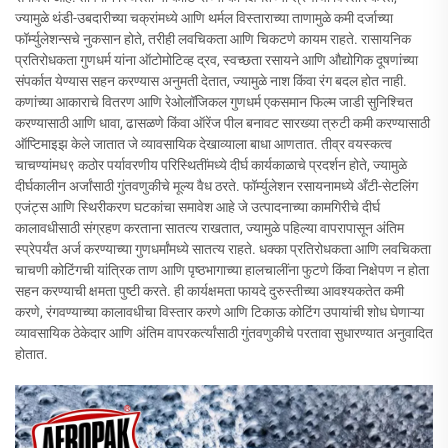
ज्यामुळे थंडी-उबदारीच्या चक्रांमध्ये आणि थर्मल विस्ताराच्या ताणामुळे कमी दर्जाच्या
फॉर्म्युलेशन्सचे नुकसान होते, तरीही लवचिकता आणि चिकटणे कायम राहते. रासायनिक
प्रतिरोधकता गुणधर्म यांना ऑटोमोटिव्ह द्रव, स्वच्छता रसायने आणि औद्योगिक दूषणांच्या
संपर्कात येण्यास सहन करण्यास अनुमती देतात, ज्यामुळे नाश किंवा रंग बदल होत नाही.
कणांच्या आकाराचे वितरण आणि रेओलॉजिकल गुणधर्म एकसमान फिल्म जाडी सुनिश्चित
करण्यासाठी आणि धावा, ढासळणे किंवा ऑरेंज पील बनावट सारख्या त्रुटी कमी करण्यासाठी
ऑप्टिमाइझ केले जातात जे व्यावसायिक देखाव्याला बाधा आणतात. तीव्र वयस्कत्व
चाचण्यांमध९ कठोर पर्यावरणीय परिस्थितींमध्ये दीर्घ कार्यकाळाचे प्रदर्शन होते, ज्यामुळे
दीर्घकालीन अर्जांसाठी गुंतवणुकीचे मूल्य वैध ठरते. फॉर्म्युलेशन रसायनामध्ये अँटी-सेटलिंग
एजंट्स आणि स्थिरीकरण घटकांचा समावेश आहे जे उत्पादनाच्या कामगिरीचे दीर्घ
कालावधीसाठी संग्रहण करताना सातत्य राखतात, ज्यामुळे पहिल्या वापरापासून अंतिम
स्प्रेपर्यंत अर्ज करण्याच्या गुणधर्मांमध्ये सातत्य राहते. धक्का प्रतिरोधकता आणि लवचिकता
चाचणी कोटिंगची यांत्रिक ताण आणि पृष्ठभागाच्या हालचालींना फुटणे किंवा निक्षेपण न होता
सहन करण्याची क्षमता पुष्टी करते. ही कार्यक्षमता फायदे दुरुस्तीच्या आवश्यकतेत कमी
करणे, रंगवण्याच्या कालावधीचा विस्तार करणे आणि टिकाऊ कोटिंग उपायांची शोध घेणाऱ्या
व्यावसायिक ठेकेदार आणि अंतिम वापरकर्त्यांसाठी गुंतवणुकीचे परतावा सुधारण्यात अनुवादित
होतात.