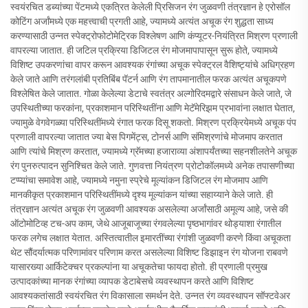
स्वयंरचित डब्यांच्या पेंटमध्ये एकत्रित केलेली प्रिसिजन रंग जुळवणी तंत्रज्ञान हे एरोसॉल
कोटिंग अर्जांमध्ये एक महत्त्वाची प्रगती आहे, ज्यामध्ये अत्यंत अचूक रंग शुद्धता साध्य
करण्यासाठी उन्नत स्पेक्ट्रोफोटोमेट्रिक विश्लेषण आणि कंप्यूटर-नियंत्रित मिश्रण प्रणाली
वापरल्या जातात. ही जटिल प्रक्रिया डिजिटल रंग मोजमापापासून सुरू होते, ज्यामध्ये
विशिष्ट उपकरणांचा वापर करून आवश्यक रंगांच्या अचूक स्पेक्ट्रल वैशिष्ट्यांचे अधिग्रहण
केले जाते आणि तरंगलांबी प्रतिबिंब पॅटर्न आणि रंग तापमानातील फरक अत्यंत अचूकपणे
विश्लेषित केले जातात. गोळा केलेल्या डेटाचे स्वतंत्र अल्गोरिदमद्वारे संसाधन केले जाते, जे
उपस्थितीच्या फरकांना, प्रकाशमान परिस्थितींना आणि मेटॅमेरिझम प्रभावांना लक्षात घेतात,
ज्यामुळे वेगवेगळ्या परिस्थितींमध्ये रंगात फरक दिसू शकतो. मिश्रण प्रक्रियेमध्ये अचूक पंप
प्रणाली वापरल्या जातात ज्या बेस पिगमेंट्स, टोनर्स आणि संमिश्रणांचे मोजमाप करतात
आणि त्यांचे मिश्रण करतात, ज्यामध्ये ग्रॅमच्या हजाराव्या अंशापर्यंतच्या सहनशीलतेने अचूक
रंग पुनरुत्पादन सुनिश्चित केले जाते. गुणवत्ता नियंत्रण प्रोटोकॉलमध्ये अनेक तपासणीच्या
टप्प्यांचा समावेश आहे, ज्यामध्ये नमुना स्प्रेचे मूल्यांकन डिजिटल रंग मोजमाप आणि
मानकीकृत प्रकाशमान परिस्थितींमध्ये दृश्य मूल्यांकन यांच्या सहाय्याने केले जाते. ही
तंत्रज्ञान अत्यंत अचूक रंग जुळवणी आवश्यक असलेल्या अर्जांसाठी अमूल्य आहे, जसे की
ऑटोमोटिव्ह टच-अप काम, जेथे आजूबाजूच्या रंगवलेल्या पृष्ठभागांवर थोड्याशा रंगातील
फरक लगेच लक्षात येतात. अस्तित्वातील इमारतींच्या रंगांशी जुळवणी करणे किंवा अचूकता
थेट सौंदर्यात्मक परिणामांवर परिणाम करत असलेल्या विशिष्ट डिझाइन रंग योजना राबवणे
यासारख्या आर्किटेक्चर प्रकल्पांना या अचूकतेचा फायदा होतो. ही प्रणाली प्रमुख
उत्पादकांच्या मानक रंगांच्या व्यापक डेटाबेसचे व्यवस्थापन करते आणि विशिष्ट
आवश्यकतांसाठी स्वयंरचित रंग विकासाला समर्थन देते. उन्नत रंग व्यवस्थापन सॉफ्टवेअर