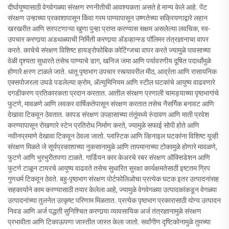
दीर्घायुष्यासाठी वेगवेगळ्या संरक्षण रणनीतीची आवश्यकता असते हे मान्य केले आहे. पेंट
संरक्षण उन्हाच्या प्रकाशापासून किंवा गरम पाण्यापासून उष्णतेच्या सक्रियणाद्वारे लहान
खरखरीत आणि सरपटणाऱ्या खुणा पुन्हा प्राप्त करण्यास सक्षम असलेल्या लवचिक, स्व-
उपचार करणार्‍या अडथळ्याची निर्मिती करणार्‍या अ‍ॅडव्हान्स्ड पॉलिमर तंत्रज्ञानाचा वापर
करते. काचेचे संरक्षण विशिष्ट हायड्रोफोबिक कोटिंग्जचा वापर करते ज्यामुळे पावसाच्या
वेळी दृश्यता सुधारते तसेच पाण्याचे डाग, खनिज जमा आणि पर्यावरणीय दूषित पदार्थांमुळे
होणारे क्षरण टाळले जाते. धातू पृष्ठभाग उपचार रस्त्यावरील मीठ, आर्द्रता आणि रासायनिक
एक्सपोजरला उघडे पडलेल्या क्रोम, अ‍ॅल्युमिनियम आणि स्टील घटकांचे आयुष्य वाढवणारे
दगडीकरण प्रतिकारकता प्रदान करतात. आतील संरक्षण प्रणाली चामड्याच्या पृष्ठभागांचे
फुटणे, मावळणे आणि लवकर वार्षिकतेपासून संरक्षण करतात तसेच नैसर्गिक बनावट आणि
देखावा टिकवून ठेवतात. कापड संरक्षण उपहासाच्या तंतूंमध्ये रुंदावण आणि माती प्रवेश
करण्यापासून रोखणारे स्टेन प्रतिरोध निर्माण करते, ज्यामुळे सफाई सोपी होते आणि
नवीनप्रमाणे देखावा टिकवून ठेवला जातो. प्लास्टिक आणि व्हिनाइल घटकांना विशिष्ट यूव्ही
संरक्षण मिळते जे सूर्यप्रकाशाच्या नुकसानामुळे आणि तापमानाच्या टोकामुळे होणारे मावळणे,
फुटणे आणि भुरभुरीतपणा टाळते. गार्डियन कार केअरचे रबर संरक्षण ऑक्सिडेशन आणि
फुटणे टाळून टायरचे आयुष्य वाढवते तसेच सुधारित सुरक्षा कार्यक्षमतेसाठी इष्टतम ग्रिप
गुणधर्म टिकवून ठेवते. बहु-पृष्ठभाग संरक्षण पोर्टफोलिओचा प्रत्येक घटक इतर उत्पादनांसह
सहकार्याने काम करण्यासाठी तयार केलेला आहे, ज्यामुळे वेगवेगळ्या उत्पादकांकडून वेगळ्या
उत्पादनांच्या तुलनेत उत्कृष्ट परिणाम मिळतात. प्रत्येक पृष्ठभाग प्रकारासाठी योग्य उत्पादन
निवड आणि अर्ज पद्धती सुनिश्चित करणार्‍या व्यावसायिक अर्ज तंत्रज्ञानामुळे संरक्षण
प्रभावीता आणि टिकाऊपणा जास्तीत जास्त केला जातो. सर्वांगीण दृष्टिकोनामुळे तुमच्या