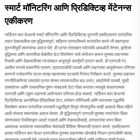
स्मार्ट मॉनिटरिंग आणि प्रिडिक्टिव्ह मेंटेनन्स
एकीकरण
गार्डियन कार केअरचे स्मार्ट मॉनिटरिंग आणि प्रिडिक्टिव्ह दुरुस्ती एकत्रिकरण पारंपारिक
वाहन देखभालीला एक बुद्धिमत्तापूर्ण, सक्रिय प्रणालीमध्ये रूपांतरित करते जी महागड्या
दुरुस्तीपूर्वी समस्यांचा अंदाज घेते. ही प्रगत तंत्रज्ञान प्लॅटफॉर्म आयओटी सेन्सर, कृत्रिम
बुद्धिमत्ता आणि वास्तविक-वेळेतील डेटा विश्लेषण यांचे संयोजन करून तुमच्या वाहनाच्या
स्थिती आणि देखभालीच्या गरजांबद्दल अभूतपूर्व अंतर्दृष्टी प्रदान करते. ही प्रणाली रंग,
आतील भागाचे घसरणीचे प्रमाण, द्रवपदार्थांची पातळी आणि वाहनाच्या आयुर्मानावर परिणाम
करणारे पर्यावरणीय घटक यासह महत्त्वाच्या घटकांचे निरंतर निरीक्षण करते. तुमच्या वाहनात
रणनीतिकरित्या लावलेले प्रगत सेन्सर तापमानातील चढ-उतार, आर्द्रतेची पातळी, यूव्ही
एक्सपोजर आणि रासायनिक दूषण याबद्दलचे डेटा गोळा करतात ज्यामुळे संरक्षणात्मक
प्रणाली आणि एकूण वाहनाचे आरोग्यावर परिणाम होऊ शकतो. गार्डियन कार केअरचे
प्रिडिक्टिव्ह अल्गोरिदम ऐतिहासिक डेटा, वर्तमान परिस्थिती आणि वापराच्या पद्धतींचे
विश्लेषण करून पारंपारिक तपासणी पद्धतींद्वारे दिसून येण्यापूर्वीच काही आठवडे किंवा महिने
आधी संभाव्य समस्यांचा अंदाज घेतात. ही बुद्धिमत्तापूर्ण प्रणाली तुमच्या स्मार्टफोन किंवा
संगणकावर वैयक्तिकृत अलर्ट पाठवते आणि देखभालीसाठी, उत्पादनांचा वापर किंवा
आवश्यक असलेल्या व्यावसायिक सेवांसाठी विशिष्ट शिफारसी प्रदान करते. एकत्रिकरण
क्षमता गार्डियन कार केअर प्रणालीला तुमच्या वाहनाच्या ऑनबोर्ड निदान प्रणालीशी संवाद
साधण्यास अनुमती देते, ज्यामुळे वाहन देखभालीच्या सौंदर्य आणि यांत्रिक दोन्ही पैलूंना