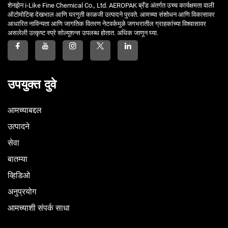
शेनझेन i-Like Fine Chemical Co., Ltd. AEROPAK ब्रँड अंतर्गत उच्च कार्यक्षमता वाली
ऑटोमोटिव्ह देखभाल आणि घरगुती काळजी उत्पादने पुरवते. आमच्या संशोधन आणि विकासावर
आधारित नाविन्यता आणि जागतिक वितरण नेटवर्कमुळे जगभरातील ग्राहकांच्या विश्वासावर
असलेली उत्कृष्ट स्प्रे सोल्यूशन्स उपलब्ध होतात. अधिक जाणून घ्या.
उपयुक्त दुवे
आमच्याबद्दल
उत्पादने
सेवा
बातम्या
व्हिडिओ
अनुप्रयोग
आमच्याशी संपर्क साधा