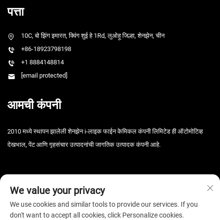
पत्ता
10C, बो झिंग इमारत, क्विंग शुई हे 1Rd, लुओहू जिल्हा, शेनझेन, चीन
+86-18923798198
+1 8884148814
[email protected]
आमची कंपनी
2010 मध्ये स्थापन झालेली शेनझेन i-लाइक फाईन केमिकल कंपनी लिमिटेड ही ऑटोमोटिव्ह
देखभाल, पेंट आणि गृहसंचार उत्पादनांची जागतिक उत्पादक कंपनी आहे.
We value your privacy
We use cookies and similar tools to provide our services. If you
don't want to accept all cookies, click Personalize cookies.
कॉपीराइट © 2025 शेनझेन आय-लाइक फाइन केमिकल कंपनी लिमिटेड. सर्व हक्क राखीव. -