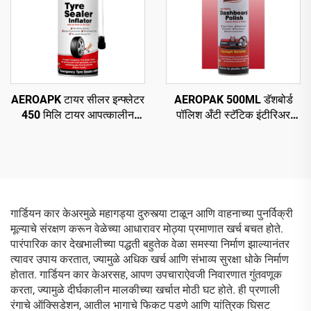
AEROAPK टायर सीलर इन्फ्लेटर
AEROPAK 500ML डॅशबोर्ड
450 मिलि टायर आपत्कालीन
पॉलिश अँटी स्टॅटिक इंटीरिअर
दुरुस्ती आणि ट्यूबलेस टायरसाठी
क्लीन अँड प्रोटेक्ट
वायू भरणे
गार्डियन कार केअरमुळे महागड्या दुरुस्त्या टाळून आणि वाहनाच्या पुनर्विक्री
मूल्याचे संरक्षण करून वेळेच्या आधारावर मोठ्या प्रमाणात खर्च बचत होते.
पारंपारिक कार देखभालीच्या पद्धती बहुतेक वेळा समस्या निर्माण झाल्यानंतर
त्यावर उपाय करतात, ज्यामुळे अधिक खर्च आणि संभाव्य सुरक्षा धोके निर्माण
होतात. गार्डियन कार केअरसह, आपण उपचाराऐवजी निवारणात गुंतवणूक
करता, ज्यामुळे दीर्घकालीन मालकीच्या खर्चात मोठी घट होते. ही प्रणाली
रंगाचे ऑक्सिडेशन, आतील भागाचे फिकट पडणे आणि यांत्रिक घिसट