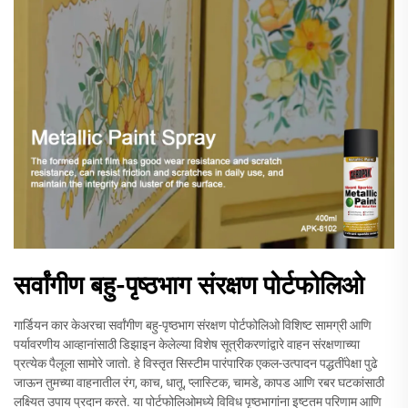
सर्वांगीण बहु-पृष्ठभाग संरक्षण पोर्टफोलिओ
गार्डियन कार केअरचा सर्वांगीण बहु-पृष्ठभाग संरक्षण पोर्टफोलिओ विशिष्ट सामग्री आणि
पर्यावरणीय आव्हानांसाठी डिझाइन केलेल्या विशेष सूत्रीकरणांद्वारे वाहन संरक्षणाच्या
प्रत्येक पैलूला सामोरे जातो. हे विस्तृत सिस्टीम पारंपारिक एकल-उत्पादन पद्धतींपेक्षा पुढे
जाऊन तुमच्या वाहनातील रंग, काच, धातू, प्लास्टिक, चामडे, कापड आणि रबर घटकांसाठी
लक्ष्यित उपाय प्रदान करते. या पोर्टफोलिओमध्ये विविध पृष्ठभागांना इष्टतम परिणाम आणि