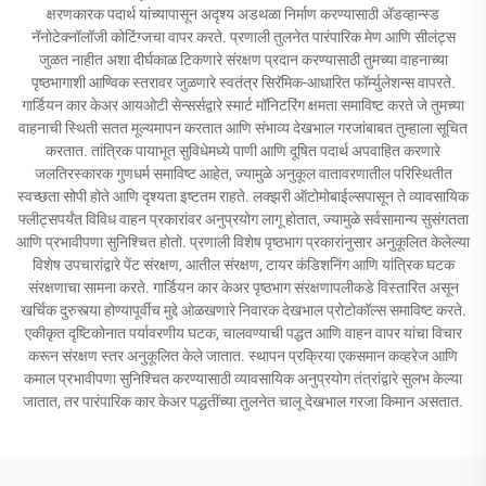
क्षरणकारक पदार्थ यांच्यापासून अदृश्य अडथळा निर्माण करण्यासाठी अ‍ॅडव्हान्स्ड
नॅनोटेक्नॉलॉजी कोटिंग्जचा वापर करते. प्रणाली तुलनेत पारंपारिक मेण आणि सीलंट्स
जुळत नाहीत अशा दीर्घकाळ टिकणारे संरक्षण प्रदान करण्यासाठी तुमच्या वाहनाच्या
पृष्ठभागाशी आण्विक स्तरावर जुळणारे स्वतंत्र सिरॅमिक-आधारित फॉर्म्युलेशन्स वापरते.
गार्डियन कार केअर आयओटी सेन्सर्सद्वारे स्मार्ट मॉनिटरिंग क्षमता समाविष्ट करते जे तुमच्या
वाहनाची स्थिती सतत मूल्यमापन करतात आणि संभाव्य देखभाल गरजांबाबत तुम्हाला सूचित
करतात. तांत्रिक पायाभूत सुविधेमध्ये पाणी आणि दूषित पदार्थ अपवाहित करणारे
जलतिरस्कारक गुणधर्म समाविष्ट आहेत, ज्यामुळे अनुकूल वातावरणातील परिस्थितीत
स्वच्छता सोपी होते आणि दृश्यता इष्टतम राहते. लक्झरी ऑटोमोबाईल्सपासून ते व्यावसायिक
फ्लीट्सपर्यंत विविध वाहन प्रकारांवर अनुप्रयोग लागू होतात, ज्यामुळे सर्वसामान्य सुसंगतता
आणि प्रभावीपणा सुनिश्चित होतो. प्रणाली विशेष पृष्ठभाग प्रकारांनुसार अनुकूलित केलेल्या
विशेष उपचारांद्वारे पेंट संरक्षण, आतील संरक्षण, टायर कंडिशनिंग आणि यांत्रिक घटक
संरक्षणाचा सामना करते. गार्डियन कार केअर पृष्ठभाग संरक्षणापलीकडे विस्तारित असून
खर्चिक दुरुस्त्या होण्यापूर्वीच मुद्दे ओळखणारे निवारक देखभाल प्रोटोकॉल्स समाविष्ट करते.
एकीकृत दृष्टिकोनात पर्यावरणीय घटक, चालवण्याची पद्धत आणि वाहन वापर यांचा विचार
करून संरक्षण स्तर अनुकूलित केले जातात. स्थापन प्रक्रिया एकसमान कव्हरेज आणि
कमाल प्रभावीपणा सुनिश्चित करण्यासाठी व्यावसायिक अनुप्रयोग तंत्रांद्वारे सुलभ केल्या
जातात, तर पारंपारिक कार केअर पद्धतींच्या तुलनेत चालू देखभाल गरजा किमान असतात.