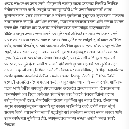
अखंड संरक्षक थर तयार करते. ही प्रणाली स्वतंत्र वाहक द्रावणात निलंबित सिरॅमिक
नॅनोकणांचा वापर करते, ज्यामुळे खोलवर घुसखोरी आणि उत्तम चिकटण्याची क्षमता
सुनिश्चित होते. एकदा लावल्यानंतर, हे नॅनोकण एकमेकांशी जुळून एक क्रिस्टलीय मॅट्रिक्स
तयार करतात ज्यामुळे अत्यधिक कठोरता, रासायनिक प्रतिकारशक्ती आणि उष्णता स्थिरता
प्राप्त होते. गार्डियन कार केअरच्या नॅनोटेक्नॉलॉजी प्रणालीमुळे अल्ट्राव्हायोलेट
विकिरणापासून उत्तम संरक्षण मिळते, ज्यामुळे रंगाचे ऑक्सिडेशन आणि रंग फिकट पडणे
यासारख्या समस्या टाळल्या जातात. रासायनिक प्रतिकारशक्तीमुळे तुमचे वाहन अॅसिड
वर्षाव, पक्ष्यांचे विसर्जन, झाडांचे राळ आणि औद्योगिक धूळ यासारख्या धोक्यांपासून संरक्षित
राहते, जे असंरक्षित सतहांना कायमस्वरूपी नुकसान पोहोचवू शकतात. जलतिरस्कारक
गुणधर्मामुळे स्वयं-स्वच्छतेचा परिणाम निर्माण होतो, ज्यामुळे पाणी आणि दूषण सहजपणे
घसरतात, ज्यामुळे देखभालीची गरज कमी होते आणि तुमच्या वाहनाचे रूप सुरक्षित राहते.
तापमान सहनशीलता सुनिश्चित करते की संरक्षक थर थंड थंडीपासून ते तीव्र उन्हापर्यंतच्या
अत्यंत हवामान बदलांमध्ये देखील आपली अखंडता टिकवून ठेवतो. ही नॅनोटेक्नॉलॉजी
प्रणाली खरखरीत संरक्षण प्रदान करते, ज्यामुळे वाहनाच्या रंगाचे रूप कार वॉश, पार्किंगच्या
घटना आणि दैनंदिन वापरामुळे होणार्‍या लहान खरखरीत टाळल्या जातात. टिकाऊपणाच्या
चाचण्यांमध्ये असे दिसून आले आहे की गार्डियन कार केअरचे नॅनोटेक्नॉलॉजी संरक्षण
वर्षानुवर्षे प्रभावी राहते, जे पारंपारिक संरक्षण पद्धतींपेक्षा खूप जास्त टिकते. संरक्षणाच्या
अदृश्य स्वरूपामुळे तुमच्या वाहनाचे मूळ स्वरूप अपरिवर्तित राहते, तरीही त्याला संपूर्ण
संरक्षण मिळते. व्यावसायिक लावणी पद्धतींमुळे सर्व लावलेल्या सतहांवर समान आवरण आणि
उत्तम कार्यक्षमता सुनिश्चित होते, ज्यामुळे तंत्रज्ञानाच्या संरक्षण क्षमतेचे कमाल फायदे
मिळतात.