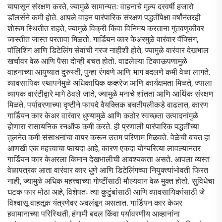
यापासून संरक्षण करते, ज्यामुळे सामान्यतः वाहनाचे मूल्य दरवर्षी हजारो
डॉलर्सने कमी होते. आपले वाहन पारंपारिक संरक्षण पद्धतींपेक्षा वर्षांनंतरही
शोरूम स्थितीत राहते, ज्यामुळे विक्री किंवा विनिमय करताना गुंतवणुकीवर
जास्तीत जास्त परतावा मिळतो. गार्डियन कार केअरमुळे वारंवार वॅक्सिंग,
पॉलिशिंग आणि डिटेलिंग सेवांची गरज नाहीशी होते, ज्यामुळे वारंवार देखभाल
खर्चावर वेळ आणि पैसा दोन्ही बचत होतो. वाढलेल्या टिकाऊपणामुळे
वाहनाच्या आयुष्यात दुरुस्ती, पुन्हा रंगवणे आणि भाग बदलणे कमी वेळा लागते.
व्यावसायिक स्थापनेमुळे अधिकाधिक कव्हरेज आणि कार्यक्षमता मिळते, ज्याला
व्यापक वारंटीद्वारे मागे ठेवले जाते, ज्यामुळे मनाचे शांतता आणि आर्थिक संरक्षण
मिळते. पर्यावरणाच्या दृष्टीने फायदे वैयक्तिक बचतीपलीकडे वाढतात, कारण
गार्डियन कार केअर वारंवार धुण्यामुळे आणि कठोर स्वच्छता उत्पादनांमुळे
होणारा रासायनिक रनऑफ कमी करते. ही प्रणाली पारंपारिक पद्धतींच्या
तुलनेत कमी संसाधनांचा वापर करून उत्तम परिणाम मिळवते. वेळेची बचत हा
आणखी एक महत्त्वाचा फायदा आहे, कारण एकदा योग्यरित्या लावल्यानंतर
गार्डियन कार केअरला किमान देखभालीची आवश्यकता असते. आपला व्यस्त
वेळापत्रक आता वारंवार कार धुणे आणि डिटेलिंगच्या नियुक्त्यांभोवती फिरत
नाही, ज्यामुळे अधिक महत्त्वाच्या गोष्टींसाठी मौल्यवान वेळ मुक्त होतो. सुविधेचा
घटक फार मोठा आहे, विशेषतः त्या कुटुंबांसाठी आणि व्यावसायिकांसाठी जे
विश्वासू वाहतूक यंत्रणेवर अवलंबून असतात. गार्डियन कार केअर
हवामानाच्या परिस्थिती, हंगामी बदल किंवा पर्यावरणीय आव्हानांना