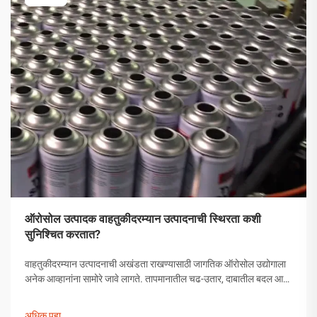
ऑरोसोल उत्पादक वाहतुकीदरम्यान उत्पादनाची स्थिरता कशी
सुनिश्चित करतात?
वाहतुकीदरम्यान उत्पादनाची अखंडता राखण्यासाठी जागतिक ऑरोसोल उद्योगाला
अनेक आव्हानांना सामोरे जावे लागते. तापमानातील चढ-उतार, दाबातील बदल आणि
हाताळणीच्या समस्यांपासून मोकळे व्हायला ऑरोसोल उत्पादकांनी व्यापक
उपाययोजना राबविल्या पाहिजेत.
अधिक पहा