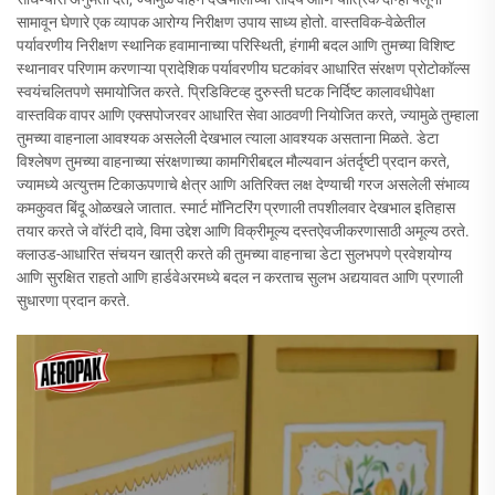
सामावून घेणारे एक व्यापक आरोग्य निरीक्षण उपाय साध्य होतो. वास्तविक-वेळेतील
पर्यावरणीय निरीक्षण स्थानिक हवामानाच्या परिस्थिती, हंगामी बदल आणि तुमच्या विशिष्ट
स्थानावर परिणाम करणाऱ्या प्रादेशिक पर्यावरणीय घटकांवर आधारित संरक्षण प्रोटोकॉल्स
स्वयंचलितपणे समायोजित करते. प्रिडिक्टिव्ह दुरुस्ती घटक निर्दिष्ट कालावधीपेक्षा
वास्तविक वापर आणि एक्सपोजरवर आधारित सेवा आठवणी नियोजित करते, ज्यामुळे तुम्हाला
तुमच्या वाहनाला आवश्यक असलेली देखभाल त्याला आवश्यक असताना मिळते. डेटा
विश्लेषण तुमच्या वाहनाच्या संरक्षणाच्या कामगिरीबद्दल मौल्यवान अंतर्दृष्टी प्रदान करते,
ज्यामध्ये अत्युत्तम टिकाऊपणाचे क्षेत्र आणि अतिरिक्त लक्ष देण्याची गरज असलेली संभाव्य
कमकुवत बिंदू ओळखले जातात. स्मार्ट मॉनिटरिंग प्रणाली तपशीलवार देखभाल इतिहास
तयार करते जे वॉरंटी दावे, विमा उद्देश आणि विक्रीमूल्य दस्तऐवजीकरणासाठी अमूल्य ठरते.
क्लाउड-आधारित संचयन खात्री करते की तुमच्या वाहनाचा डेटा सुलभपणे प्रवेशयोग्य
आणि सुरक्षित राहतो आणि हार्डवेअरमध्ये बदल न करताच सुलभ अद्ययावत आणि प्रणाली
सुधारणा प्रदान करते.