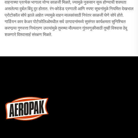
वाहनाच्या प्रत्येक भागाला योग्य काळजी मिळते, ज्यामुळे नुकसान सुरू होण्याची शक्यता
असलेल्या दुर्बल बिंदू दूर होतात. रंग-कोडेड प्रणाली आणि स्पष्ट सूचनांमुळे नियमित देखभाल
प्रोटोकॉल सोपे झाले आहेत ज्यामुळे वाहन मालकांसाठी निरंतर काळजी घेणे सोपे होते.
गार्डियन कार केअर पोर्टफोलिओमधील सर्व उत्पादनांमध्ये सुसंगत कार्यक्षमता सुनिश्चित
करणार्‍या गुणवत्ता नियंत्रण उपायांमुळे तुमच्या मौल्यवान गुंतवणुकीसाठी तुम्ही विश्वास ठेवू
शकणारे विश्वासार्ह संरक्षण मिळते.