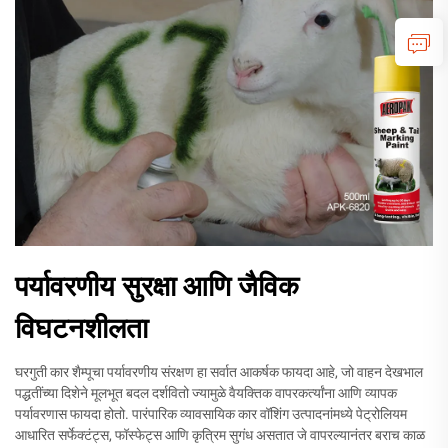
पर्यावरणीय सुरक्षा आणि जैविक
विघटनशीलता
घरगुती कार शैम्पूचा पर्यावरणीय संरक्षण हा सर्वात आकर्षक फायदा आहे, जो वाहन देखभाल
पद्धतींच्या दिशेने मूलभूत बदल दर्शवितो ज्यामुळे वैयक्तिक वापरकर्त्यांना आणि व्यापक
पर्यावरणास फायदा होतो. पारंपारिक व्यावसायिक कार वॉशिंग उत्पादनांमध्ये पेट्रोलियम
आधारित सर्फेक्टंट्स, फॉस्फेट्स आणि कृत्रिम सुगंध असतात जे वापरल्यानंतर बराच काळ