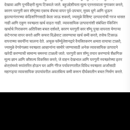
देखावा आणि पुनर्विक्री मूल्य टिकवले जाते. बहुउद्देशीयता मूल्य प्रस्तावाला गुणाकार करते,
कारण घरगुती कार शॅम्पूच्या एकाच बॅचचा वापर पूर्व-उपचार, मुख्य धुणे आणि धुऊन
झाल्यानंतरच्या कंडिशनिंगसाठी केला जाऊ शकतो, ज्यामुळे विशिष्ट उत्पादनांची गरज भासत
नाही आणि एकूण स्वच्छता खर्च वाढत नाही. व्यावसायिक उत्पादनांशी संबंधित पॅकेजिंग
खर्चाचे निराकरण अतिरिक्त बचत दर्शवते, कारण घरगुती कार शॅम्पू पुन्हा वापरता येणाऱ्या
कंटेनरचा वापर करते आणि कचरा विल्हेवाट लावण्याचा खर्च कमी करते, तसेच टिकाऊ
वापराच्या सवयींना चालना देते. अचूक फॉर्म्युलेशनद्वारे वैयक्तिकरण क्षमता वायाचा टाळते,
ज्यामुळे वेगवेगळ्या स्वच्छता आव्हानांना सामोरे जाण्यासाठी अनेक व्यावसायिक उत्पादने
खरेदी करण्याची सामान्य समस्या टाळली जाते. घरगुती कार शॅम्पू तयार करण्याचे शैक्षणिक
मूल्य ज्ञान आणि कौशल्य विकसित करते, जे वाहन देखभाल आणि घरगुती स्वच्छतेच्या इतर
क्षेत्रांमध्ये रूपांतरित होऊन घर आणि गॅरेज पर्यावरणातील विविध स्वच्छता अर्जांसाठी
महागड्या व्यावसायिक उपायांवरील अवलंबित्व कमी करून दीर्घकालीन बचत निर्माण करते.