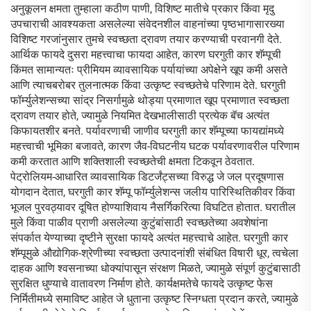
अनुकूलन क्षमता तुम्हाला कठीण पाणी, विशिष्ट मातीचे प्रकार किंवा मृदु
उपचाराची आवश्यकता असलेल्या संवेदनशील वाहनांच्या पृष्ठभागासारख्या
विशिष्ट गरजांनुसार तुमचे स्वच्छता द्रावण तयार करण्याची परवानगी देते.
आर्थिक फायदे दुसरा महत्त्वाचा फायदा आहेत, कारण घरगुती कार शॅम्पूची
किंमत सामान्यतः प्रीमियम व्यावसायिक पर्यायांच्या अपेक्षेने खूप कमी असते
आणि त्याचबरोबर तुलनात्मक किंवा उत्कृष्ट स्वच्छतेचे परिणाम देते. घरगुती
फॉर्म्युलेशन्सच्या सांद्र निसर्गामुळे थोड्या प्रमाणात खूप प्रमाणात स्वच्छता
द्रावण तयार होते, ज्यामुळे नियमित देखभालीसाठी प्रत्येक बॅच अत्यंत
किफायतशीर बनते. पर्यावरणाची जाणीव घरगुती कार शॅम्पूच्या फायद्यांमध्ये
महत्त्वाची भूमिका बजावते, कारण जैव-विघटनीय घटक पर्यावरणावरील परिणाम
कमी करतात आणि शक्तिशाली स्वच्छतेची क्षमता टिकवून ठेवतात.
पेट्रोलियम-आधारित व्यावसायिक डिटर्जंट्सच्या विरुद्ध जे जल प्रदूषणास
योगदान देतात, घरगुती कार शॅम्पू फॉर्म्युलेशन्स जलीय पारिस्थितिकीवर किंवा
भूजल पुरवठ्यावर दूषित होण्याशिवाय नैसर्गिकरित्या विघटित होतात. घरातील
मुले किंवा पाळीव प्राणी असलेल्या कुटुंबांसाठी स्वच्छतेच्या अवशेषांना
संपर्कात येण्याच्या दृष्टीने सुरक्षा फायदे अत्यंत महत्त्वाचे आहेत. घरगुती कार
शॅम्पूमुळे औद्योगिक-श्रेणीच्या स्वच्छता उत्पादनांशी संबंधित विषारी धूर, त्वचेला
दाहक आणि श्वसनाच्या धोक्यांपासून संरक्षण मिळते, ज्यामुळे संपूर्ण कुटुंबासाठी
सुरक्षित धुण्याचे वातावरण निर्माण होते. कार्यक्षमतेचे फायदे उत्कृष्ट फेस
निर्मितीमध्ये समाविष्ट आहेत जे धुताना उत्कृष्ट स्निग्धता प्रदान करते, ज्यामुळे