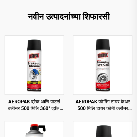
नवीन उत्पादनांच्या शिफारसी
AEROPAK ब्रेक आणि पार्ट्स
AEROPAK फोमिंग टायर केअर
क्लीनर 500 मिलि 360° व्हॉल्व
500 मिलि टायर फोमी क्लीनर
सेकंदात स्वच्छ करा ब्रेकसाठी
कोणत्याही घासण्याची किंवा कठीण
कामाची गरज नाही