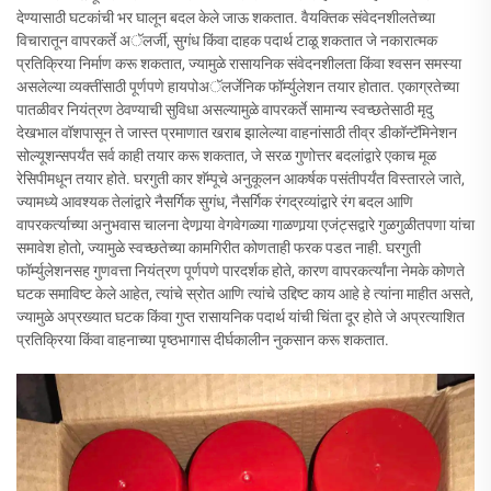
देण्यासाठी घटकांची भर घालून बदल केले जाऊ शकतात. वैयक्तिक संवेदनशीलतेच्या
विचारातून वापरकर्ते अॅलर्जी, सुगंध किंवा दाहक पदार्थ टाळू शकतात जे नकारात्मक
प्रतिक्रिया निर्माण करू शकतात, ज्यामुळे रासायनिक संवेदनशीलता किंवा श्वसन समस्या
असलेल्या व्यक्तींसाठी पूर्णपणे हायपोअॅलर्जेनिक फॉर्म्युलेशन तयार होतात. एकाग्रतेच्या
पातळीवर नियंत्रण ठेवण्याची सुविधा असल्यामुळे वापरकर्ते सामान्य स्वच्छतेसाठी मृदु
देखभाल वॉशपासून ते जास्त प्रमाणात खराब झालेल्या वाहनांसाठी तीव्र डीकॉन्टॅमिनेशन
सोल्यूशन्सपर्यंत सर्व काही तयार करू शकतात, जे सरळ गुणोत्तर बदलांद्वारे एकाच मूळ
रेसिपीमधून तयार होते. घरगुती कार शॅम्पूचे अनुकूलन आकर्षक पसंतीपर्यंत विस्तारले जाते,
ज्यामध्ये आवश्यक तेलांद्वारे नैसर्गिक सुगंध, नैसर्गिक रंगद्रव्यांद्वारे रंग बदल आणि
वापरकर्त्याच्या अनुभवास चालना देणार्‍या वेगवेगळ्या गाळणार्‍या एजंट्सद्वारे गुळगुळीतपणा यांचा
समावेश होतो, ज्यामुळे स्वच्छतेच्या कामगिरीत कोणताही फरक पडत नाही. घरगुती
फॉर्म्युलेशनसह गुणवत्ता नियंत्रण पूर्णपणे पारदर्शक होते, कारण वापरकर्त्यांना नेमके कोणते
घटक समाविष्ट केले आहेत, त्यांचे स्रोत आणि त्यांचे उद्दिष्ट काय आहे हे त्यांना माहीत असते,
ज्यामुळे अप्रख्यात घटक किंवा गुप्त रासायनिक पदार्थ यांची चिंता दूर होते जे अप्रत्याशित
प्रतिक्रिया किंवा वाहनाच्या पृष्ठभागास दीर्घकालीन नुकसान करू शकतात.