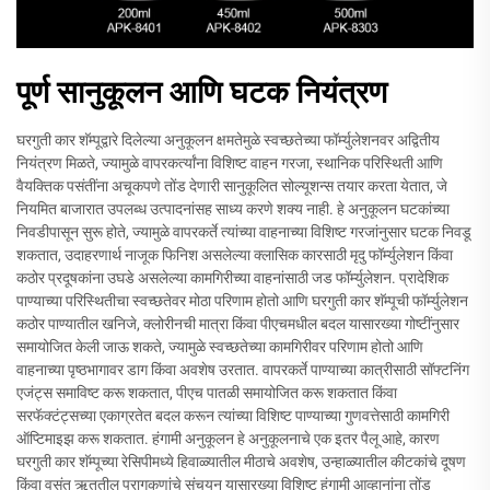
पूर्ण सानुकूलन आणि घटक नियंत्रण
घरगुती कार शॅम्पूद्वारे दिलेल्या अनुकूलन क्षमतेमुळे स्वच्छतेच्या फॉर्म्युलेशनवर अद्वितीय
नियंत्रण मिळते, ज्यामुळे वापरकर्त्यांना विशिष्ट वाहन गरजा, स्थानिक परिस्थिती आणि
वैयक्तिक पसंतींना अचूकपणे तोंड देणारी सानुकूलित सोल्यूशन्स तयार करता येतात, जे
नियमित बाजारात उपलब्ध उत्पादनांसह साध्य करणे शक्य नाही. हे अनुकूलन घटकांच्या
निवडीपासून सुरू होते, ज्यामुळे वापरकर्ते त्यांच्या वाहनाच्या विशिष्ट गरजांनुसार घटक निवडू
शकतात, उदाहरणार्थ नाजूक फिनिश असलेल्या क्लासिक कारसाठी मृदु फॉर्म्युलेशन किंवा
कठोर प्रदूषकांना उघडे असलेल्या कामगिरीच्या वाहनांसाठी जड फॉर्म्युलेशन. प्रादेशिक
पाण्याच्या परिस्थितीचा स्वच्छतेवर मोठा परिणाम होतो आणि घरगुती कार शॅम्पूची फॉर्म्युलेशन
कठोर पाण्यातील खनिजे, क्लोरीनची मात्रा किंवा पीएचमधील बदल यासारख्या गोष्टींनुसार
समायोजित केली जाऊ शकते, ज्यामुळे स्वच्छतेच्या कामगिरीवर परिणाम होतो आणि
वाहनाच्या पृष्ठभागावर डाग किंवा अवशेष उरतात. वापरकर्ते पाण्याच्या कात्रीसाठी सॉफ्टनिंग
एजंट्स समाविष्ट करू शकतात, पीएच पातळी समायोजित करू शकतात किंवा
सरफॅक्टंट्सच्या एकाग्रतेत बदल करून त्यांच्या विशिष्ट पाण्याच्या गुणवत्तेसाठी कामगिरी
ऑप्टिमाइझ करू शकतात. हंगामी अनुकूलन हे अनुकूलनाचे एक इतर पैलू आहे, कारण
घरगुती कार शॅम्पूच्या रेसिपीमध्ये हिवाळ्यातील मीठाचे अवशेष, उन्हाळ्यातील कीटकांचे दूषण
किंवा वसंत ऋतूतील परागकणांचे संचयन यासारख्या विशिष्ट हंगामी आव्हानांना तोंड