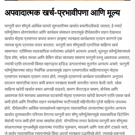
अपवादात्मक खर्च-प्रभावीपणा आणि मूल्य
घरगुती कार शॅम्पूचे आर्थिक फायदे सुरुवातीच्या खर्चात बचतीपलीकडे जातात, हे स्मार्ट
फॉर्म्युलेशन धोरणांमार्फत आणि कार्यक्षम संसाधन वापरामुळे दीर्घकालीन वाहन देखभाल
खर्चात मोठ्या प्रमाणात कपात करून उत्कृष्ट स्वच्छता कार्यक्षमता प्रदान करणारे एक
व्यापक मूल्य प्रस्ताव तयार करतात. घरगुती कार शॅम्पूसाठी प्रारंभिक साहित्य खर्च
सामान्यतः प्रीमियम व्यावसायिक पर्यायांच्या अपेक्षेने अत्यल्प असतो, मूलभूत फॉर्म्युलेशनमध्ये
डिश वॉश, सफेद सरका आणि बेकिंग सोडा सारख्या सामान्य घरगुती वस्तू आवश्यक असतात,
ज्यांची प्रति वापराची किंमत महागड्या ब्रँडेड उत्पादनांच्या तुलनेत अत्यल्प असते. घरगुती
फॉर्म्युलेशनच्या सांद्र नैसर्गिक असल्यामुळे लहान प्रमाणातील साहित्यापासून मोठ्या
प्रमाणात स्वच्छता द्रावण तयार होते, ज्यामुळे द्रावणाचे कार्यक्षम पातळीकरण अनुपात
वापरून सामग्रीचा वापर कमी करून स्वच्छता शक्ती जास्तीत जास्त केली जाते. थोक
साहित्य खरेदी खर्चात बचत आणखी वाढवते, कारण कॅस्टाइल साबण, बोरॅक्स आणि
आवश्यक तेले सारख्या आवश्यक घटकांची मोठ्या प्रमाणात खरेदी केल्याने प्रति एकक खर्च
कमी होतो आणि नियमित वाहन स्वच्छतेच्या रूटीनसाठी महिनोंपर्यंत पुरेसे साहित्य उपलब्ध
होते. दीर्घकालीन आर्थिक फायद्यांमध्ये महागड्या व्यावसायिक उपचारांच्या तुलनेत अत्यल्प
खर्चात तुल्यकालीन परिणाम देणाऱ्या घरगुती कार शॅम्पू फॉर्म्युलेशनमुळे व्यावसायिक डिटेलिंग
सेवांची गरज कमी होणे याचा समावेश होतो. योग्यरित्या तयार केलेल्या घरगुती कार शॅम्पूच्या
संरक्षणात्मक गुणधर्मांमुळे वाहनाच्या रंगातील नुकसान, मावळणे आणि नाश होणे टाळले जाते,
जे कठोर व्यावसायिक रसायनांमुळे किंवा अपुर्या स्वच्छता पद्धतींमुळे होते, ज्यामुळे वाहनाचे