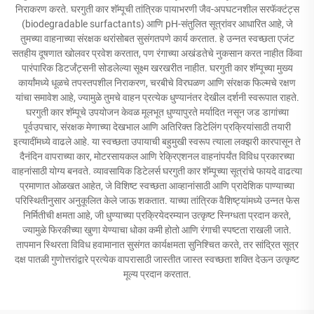
निराकरण करते. घरगुती कार शॅम्पूची तांत्रिक पायाभरणी जैव-अपघटनशील सरफॅक्टंट्स
(biodegradable surfactants) आणि pH-संतुलित सूत्रांवर आधारित आहे, जे
तुमच्या वाहनाच्या संरक्षक थरांसोबत सुसंगतपणे कार्य करतात. हे उन्नत स्वच्छता एजंट
सतहीय दूषणात खोलवर प्रवेश करतात, पण रंगाच्या अखंडतेचे नुकसान करत नाहीत किंवा
पारंपारिक डिटर्जंट्सनी सोडलेल्या सूक्ष्म खरखरीत नाहीत. घरगुती कार शॅम्पूच्या मुख्य
कार्यांमध्ये धूळचे तपस्तपशील निराकरण, चरबीचे विरघळण आणि संरक्षक फिल्मचे रक्षण
यांचा समावेश आहे, ज्यामुळे तुमचे वाहन प्रत्येक धुण्यानंतर देखील दर्शनी स्वरूपात राहते.
घरगुती कार शॅम्पूचे उपयोजन केवळ मूलभूत धुण्यापुरते मर्यादित नसून जड डागांच्या
पूर्वउपचार, संरक्षक मेणाच्या देखभाल आणि अतिरिक्त डिटेलिंग प्रक्रियांसाठी तयारी
इत्यादींमध्ये वाढले आहे. या स्वच्छता उपायाची बहुमुखी स्वरूप त्याला लक्झरी कारपासून ते
दैनंदिन वापराच्या कार, मोटरसायकल आणि रेक्रिएशनल वाहनांपर्यंत विविध प्रकारच्या
वाहनांसाठी योग्य बनवते. व्यावसायिक डिटेलर्स घरगुती कार शॅम्पूच्या सूत्रांचे फायदे वाढत्या
प्रमाणात ओळखत आहेत, जे विशिष्ट स्वच्छता आव्हानांसाठी आणि प्रादेशिक पाण्याच्या
परिस्थितीनुसार अनुकूलित केले जाऊ शकतात. याच्या तांत्रिक वैशिष्ट्यांमध्ये उन्नत फेस
निर्मितीची क्षमता आहे, जी धुण्याच्या प्रक्रियेदरम्यान उत्कृष्ट स्निग्धता प्रदान करते,
ज्यामुळे फिरकीच्या खुणा येण्याचा धोका कमी होतो आणि रंगाची स्पष्टता राखली जाते.
तापमान स्थिरता विविध हवामानात सुसंगत कार्यक्षमता सुनिश्चित करते, तर सांद्रित सूत्र
दक्ष पातळी गुणोत्तरांद्वारे प्रत्येक वापरासाठी जास्तीत जास्त स्वच्छता शक्ति देऊन उत्कृष्ट
मूल्य प्रदान करतात.