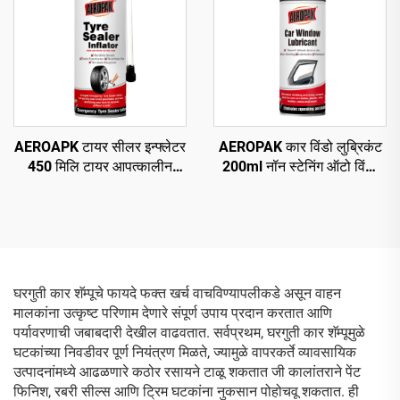
AEROAPK टायर सीलर इन्फ्लेटर
AEROPAK कार विंडो लुब्रिकंट
450 मिलि टायर आपत्कालीन
200ml नॉन स्टेनिंग ऑटो विंडो
दुरुस्ती आणि ट्यूबलेस टायरसाठी
लुब्रिकंट स्प्रे
वायू भरणे
घरगुती कार शॅम्पूचे फायदे फक्त खर्च वाचविण्यापलीकडे असून वाहन
मालकांना उत्कृष्ट परिणाम देणारे संपूर्ण उपाय प्रदान करतात आणि
पर्यावरणाची जबाबदारी देखील वाढवतात. सर्वप्रथम, घरगुती कार शॅम्पूमुळे
घटकांच्या निवडीवर पूर्ण नियंत्रण मिळते, ज्यामुळे वापरकर्ते व्यावसायिक
उत्पादनांमध्ये आढळणारे कठोर रसायने टाळू शकतात जी कालांतराने पेंट
फिनिश, रबरी सील्स आणि ट्रिम घटकांना नुकसान पोहोचवू शकतात. ही