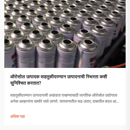
ऑरोसोल उत्पादक वाहतुकीदरम्यान उत्पादनाची स्थिरता कशी
सुनिश्चित करतात?
वाहतुकीदरम्यान उत्पादनाची अखंडता राखण्यासाठी जागतिक ऑरोसोल उद्योगाला
अनेक आव्हानांना सामोरे जावे लागते. तापमानातील चढ-उतार, दाबातील बदल आणि
हाताळणीच्या समस्यांपासून मोकळे व्हायला ऑरोसोल उत्पादकांनी व्यापक
उपाययोजना राबविल्या पाहिजेत.
अधिक पहा