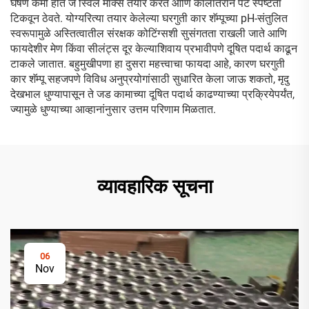
घर्षण कमी होते जे स्विर्ल मार्क्स तयार करते आणि कालांतराने पेंट स्पष्टता
टिकवून ठेवते. योग्यरित्या तयार केलेल्या घरगुती कार शॅम्पूच्या pH-संतुलित
स्वरूपामुळे अस्तित्वातील संरक्षक कोटिंग्सशी सुसंगतता राखली जाते आणि
फायदेशीर मेण किंवा सीलंट्स दूर केल्याशिवाय प्रभावीपणे दूषित पदार्थ काढून
टाकले जातात. बहुमुखीपणा हा दुसरा महत्त्वाचा फायदा आहे, कारण घरगुती
कार शॅम्पू सहजपणे विविध अनुप्रयोगांसाठी सुधारित केला जाऊ शकतो, मृदु
देखभाल धुण्यापासून ते जड कामाच्या दूषित पदार्थ काढण्याच्या प्रक्रियेपर्यंत,
ज्यामुळे धुण्याच्या आव्हानांनुसार उत्तम परिणाम मिळतात.
व्यावहारिक सूचना
06
Nov