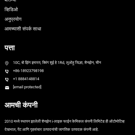
व्हिडिओ
अनुप्रयोग
आमच्याशी संपर्क साधा
पत्ता
10C, बो झिंग इमारत, क्विंग शुई हे 1Rd, लुओहू जिल्हा, शेनझेन, चीन
+86-18923798198
+1 8884148814
[email protected]
आमची कंपनी
2010 मध्ये स्थापन झालेली शेनझेन i-लाइक फाईन केमिकल कंपनी लिमिटेड ही ऑटोमोटिव्ह
देखभाल, पेंट आणि गृहसंचार उत्पादनांची जागतिक उत्पादक कंपनी आहे.