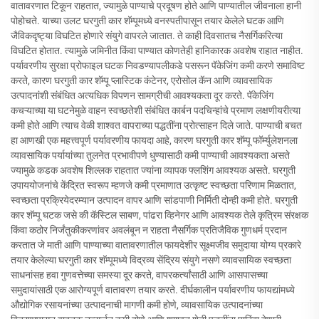
वातावरणात टिकून राहतात, ज्यामुळे पाण्याचे प्रदूषण होते आणि पाण्यातील जीवनाला हानी
पोहोचते. याच्या उलट घरगुती कार शॅम्पूमध्ये वनस्पतीपासून तयार केलेले घटक आणि
जैविकदृष्ट्या विघटित होणारे संयुगे वापरले जातात. ते काही दिवसातच नैसर्गिकरित्या
विघटित होतात. त्यामुळे जमिनीत किंवा पाण्यात कोणतेही हानिकारक अवशेष राहात नाहीत.
पर्यावरणीय सुरक्षा प्रोफाइल घटक निवडण्यापलीकडे पसरून पॅकेजिंग कमी करणे समाविष्ट
करते, कारण घरगुती कार शॅम्पू प्लास्टिक कंटेनर, एरोसोल कॅन आणि व्यावसायिक
उत्पादनांशी संबंधित अत्यधिक विपणन सामग्रीची आवश्यकता दूर करते. पॅकेजिंग
कचऱ्याच्या या घटनेमुळे वाहन स्वच्छतेशी संबंधित कार्बन पदचिन्हांचे प्रमाण लक्षणीयरीत्या
कमी होते आणि त्याच वेळी शाश्वत वापराच्या पद्धतींना प्रोत्साहन दिले जाते. पाण्याची बचत
हा आणखी एक महत्त्वपूर्ण पर्यावरणीय फायदा आहे, कारण घरगुती कार शॅम्पू फॉर्म्युलेशनला
व्यावसायिक पर्यायांच्या तुलनेत प्रभावीपणे धुण्यासाठी कमी पाण्याची आवश्यकता असते
ज्यामुळे कडक अवशेष शिल्लक राहतात ज्यांना व्यापक फ्लशिंग आवश्यक असते. घरगुती
उपाययोजनांचे केंद्रित स्वरूप म्हणजे कमी प्रमाणात उत्कृष्ट स्वच्छता परिणाम मिळतात,
स्वच्छता प्रक्रियेदरम्यान उत्पादन वापर आणि सांडपाणी निर्मिती दोन्ही कमी होते. घरगुती
कार शॅम्पू घटक जसे की कॅस्टिल साबण, पांढरा व्हिनेगर आणि आवश्यक तेले कृत्रिम संरक्षक
किंवा कठोर निर्जंतुकीकरणांवर अवलंबून न राहता नैसर्गिक प्रतिजैविक गुणधर्म प्रदान
करतात जे माती आणि पाण्याच्या वातावरणातील फायदेशीर सूक्ष्मजीव समुदाया योग्य प्रकारे
तयार केलेल्या घरगुती कार शॅम्पूमध्ये विद्रव्य सेंद्रिय संयुगे नसणे व्यावसायिक स्वच्छता
साधनांसह हवा गुणवत्तेच्या समस्या दूर करते, वापरकर्त्यांसाठी आणि आसपासच्या
समुदायांसाठी एक आरोग्यपूर्ण वातावरण तयार करते. दीर्घकालीन पर्यावरणीय फायद्यांमध्ये
औद्योगिक रसायनांच्या उत्पादनाची मागणी कमी होणे, व्यावसायिक उत्पादनांच्या