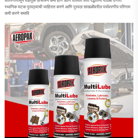
वितरणापासून वाहतूक उत्सर्जन कमी होणे आणि शाश्वत शेती पद्धतींना पाठिंबा देणारी
स्थानिक घटक पुरवठ्याची जाहिरात करणे आणि पुरवठा साखळीवरील पर्यावरणीय परिणाम
कमी करणे समावि