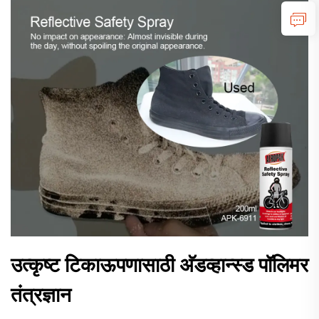
उत्कृष्ट टिकाऊपणासाठी अ‍ॅडव्हान्स्ड पॉलिमर
तंत्रज्ञान