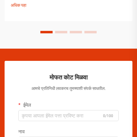
काळजीपूर्वक निवडलेली उपाययोजना आहेत.
अधिक पहा
मोफत कोट मिळवा
आमचे प्रतिनिधी लवकरच तुमच्याशी संपर्क साधतील.
ईमेल
0/100
नाव