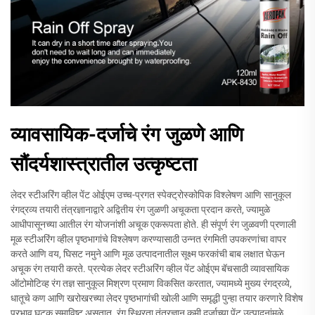
व्यावसायिक-दर्जाचे रंग जुळणे आणि
सौंदर्यशास्त्रातील उत्कृष्टता
लेदर स्टीअरिंग व्हील पेंट ओईएम उच्च-प्रगत स्पेक्ट्रोस्कोपिक विश्लेषण आणि सानुकूल
रंगद्रव्य तयारी तंत्रज्ञानाद्वारे अद्वितीय रंग जुळणी अचूकता प्रदान करते, ज्यामुळे
आधीपासूनच्या आतील रंग योजनांशी अचूक एकरूपता होते. ही संपूर्ण रंग जुळवणी प्रणाली
मूळ स्टीअरिंग व्हील पृष्ठभागांचे विश्लेषण करण्यासाठी उन्नत रंगमिती उपकरणांचा वापर
करते आणि वय, घिसट नमुने आणि मूळ उत्पादनातील सूक्ष्म फरकांची बाब लक्षात घेऊन
अचूक रंग तयारी करते. प्रत्येक लेदर स्टीअरिंग व्हील पेंट ओईएम बॅचसाठी व्यावसायिक
ऑटोमोटिव्ह रंग तज्ञ सानुकूल मिश्रण प्रमाण विकसित करतात, ज्यामध्ये मुख्य रंगद्रव्ये,
धातूचे कण आणि खरोखरच्या लेदर पृष्ठभागांची खोली आणि समृद्धी पुन्हा तयार करणारे विशेष
प्रभाव घटक समाविष्ट असतात. रंग स्थिरता तंत्रज्ञान कमी दर्जाच्या पेंट उत्पादनांमुळे