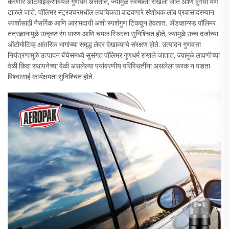
करणारे अ‍ॅंटिमाइक्रोबियल गुणधर्म असतात, ज्यामुळे स्वच्छता राखली जाते आणि दुर्गंधी येणे
टाळले जाते. पॉलिमर स्ट्रक्चरमधील लवचिकता वाढवणारे संशोधक लांब प्रवासादरम्यान
स्पर्शासाठी नैसर्गिक आणि आरामदायी अशी स्पर्शगुण टिकवून ठेवतात. अ‍ॅडव्हान्स्ड पॉलिमर
तंत्रज्ञानामुळे उत्कृष्ट रंग धारण आणि चमक स्थिरता सुनिश्चित होते, ज्यामुळे उच्च दर्जाच्या
ऑटोमोटिव्ह आंतरिक भागांच्या समृद्ध लेदर देखाव्याचे संरक्षण होते. उत्पादन गुणवत्ता
नियंत्रणामुळे उत्पादन बॅचेसमध्ये सुसंगत पॉलिमर गुणधर्म राखले जातात, ज्यामुळे लावणीच्या
वेळी किंवा स्थापनेच्या वेळी असलेल्या पर्यावरणीय परिस्थितींना असलेला फरक न पाहता
विश्वासार्ह कार्यक्षमता सुनिश्चित होते.