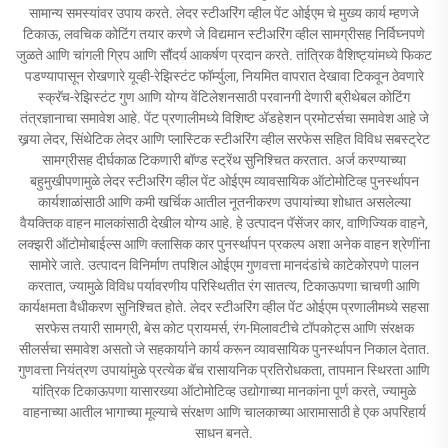
सामान्य समस्यांवर उपाय करते. लेदर स्टीअरिंग व्हील पेंट ओईएम चे मुख्य कार्य म्हणजे
टिकाऊ, लवचिक कोटिंग तयार करणे जे विद्यमान स्टीअरिंग व्हील सामग्रीसह निर्विघ्नपणे
जुळते आणि चांगली ग्रिप आणि सौंदर्य आकर्षण प्रदान करते. तांत्रिक वैशिष्ट्यांमध्ये फिकट
पडण्यापासून रोखणारे यूव्ही-रेझिस्टंट फॉर्म्युला, नियमित वापरात देखावा टिकवून ठेवणारे
स्क्रॅच-रेझिस्टंट गुण आणि योग्य वेंटिलेशनसाठी परवानगी देणारी ब्रीथेबल कोटिंग
तंत्रज्ञानाचा समावेश आहे. पेंट प्रणालीमध्ये विशिष्ट अ‍ॅडहेशन प्रमोटर्सचा समावेश आहे जे
खर्‍या लेदर, सिंथेटिक लेदर आणि प्लास्टिक स्टीअरिंग व्हील सरफेस सहित विविध सबस्ट्रेट
सामग्रीसह दीर्घकाळ टिकणारी बॉण्ड स्ट्रेंथ सुनिश्चित करतात. अर्ज करण्याच्या
बहुमुखीपणामुळे लेदर स्टीअरिंग व्हील पेंट ओईएम व्यावसायिक ऑटोमोटिव्ह पुनर्स्थापन
कार्यशाळांसाठी आणि कमी खर्चिक आतील नूतनीकरण उपायांच्या शोधात असलेल्या
वैयक्तिक वाहन मालकांसाठी देखील योग्य आहे. हे उत्पादन पॅसेंजर कार, वाणिज्यिक वाहने,
लक्झरी ऑटोमोबाईल्स आणि क्लासिक कार पुनर्स्थापन प्रकल्प अशा अनेक वाहन श्रेणींना
सामोरे जाते. उत्पादन विनिर्माण तपशिल ओईएम गुणवत्ता मानदंडांचे काटेकोरपणे पालन
करतात, ज्यामुळे विविध पर्यावरणीय परिस्थितीत रंग सातत्य, टिकाऊपणा चाचणी आणि
कार्यक्षमता वैधीकरण सुनिश्चित होते. लेदर स्टीअरिंग व्हील पेंट ओईएम प्रणालीमध्ये सहसा
सरफेस तयारी सामग्री, बेस कोट प्रायमर्स, रंग-मिलावटीचे टॉपकोट्स आणि संरक्षक
सीलर्सचा समावेश असतो जे सहकार्याने कार्य करून व्यावसायिक पुनर्स्थापन निकाल देतात.
गुणवत्ता नियंत्रण उपायांमुळे प्रत्येक बॅच रासायनिक प्रतिरोधकता, तापमान स्थिरता आणि
यांत्रिक टिकाऊपणा यासारख्या ऑटोमोटिव्ह उद्योगाच्या मानकांना पूर्ण करते, ज्यामुळे
वाहनाच्या आतील भागाच्या मूल्याचे संरक्षण आणि चालकाच्या आरामासाठी हे एक अपरिहार्य
साधन बनते.