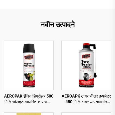
नवीन उत्पादने
AEROPAK इंजिन डिग्रीझर 500
AEROAPK टायर सीलर इन्फ्लेटर
मिलि सॉल्व्हंट आधारित कार सफाई
450 मिलि टायर आपत्कालीन
ऑटो डिग्रीझर केअर
दुरुस्ती आणि ट्यूबलेस टायरसाठी
वायू भरणे