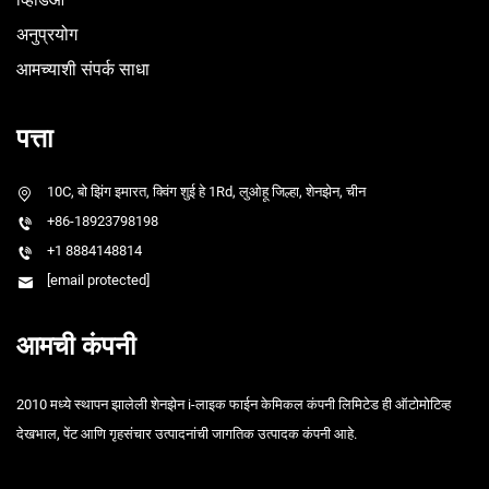
अनुप्रयोग
आमच्याशी संपर्क साधा
पत्ता
10C, बो झिंग इमारत, क्विंग शुई हे 1Rd, लुओहू जिल्हा, शेनझेन, चीन
+86-18923798198
+1 8884148814
[email protected]
आमची कंपनी
2010 मध्ये स्थापन झालेली शेनझेन i-लाइक फाईन केमिकल कंपनी लिमिटेड ही ऑटोमोटिव्ह
देखभाल, पेंट आणि गृहसंचार उत्पादनांची जागतिक उत्पादक कंपनी आहे.