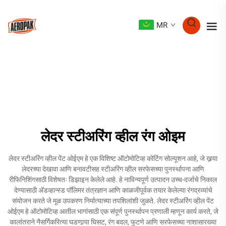
MR
लेदर स्टीअरिंग व्हील रंग ओइम
लेदर स्टीअरिंग व्हील पेंट ओईएम हे एक विशिष्ट ऑटोमोटिव्ह कोटिंग सोल्यूशन आहे, जे खर्‍या
लेदरच्या देखावा आणि बनावटीसह स्टीअरिंग व्हील सरफेसच्या पुनर्स्थापना आणि
रीफिनिशिंगसाठी विशेषतः डिझाइन केलेले आहे. हे नाविन्यपूर्ण उत्पादन उच्च-दर्जाचे निकाल
देण्यासाठी अ‍ॅडव्हान्स्ड पॉलिमर तंत्रज्ञान आणि काळजीपूर्वक तयार केलेल्या रंगद्रव्यांचे
संयोजन करते जे मूळ उपकरण निर्मात्याच्या तपशिलांशी जुळते. लेदर स्टीअरिंग व्हील पेंट
ओईएम हे ऑटोमोटिव्ह आतील भागांसाठी एक संपूर्ण पुनर्स्थापन प्रणाली म्हणून कार्य करते, जे
कालांतराने नैसर्गिकरित्या घडणार्‍या घिसट, रंग बदल, फुटणे आणि सरफेसच्या नाशासारख्या