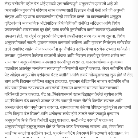
लेदर स्टीयरिंग व्हील पेंट ओईएममध्ये एक नाविन्यपूर्ण अनुप्रयोग प्रणाली आहे जी
व्यावसायिक गुणवत्तेचे परिणाम साध्य करण्यासाठी डिझाइन केली गेली आहे जी अनुभवी
तंत्रज्ञ आणि प्रथमच वापरकर्त्यांना दोन्ही समाविष्ट करते. या वापरकर्त्यास अनुकूल
दृष्टिकोनाने व्यावसायिक ऑटोमोटिव्ह रिफिनिशिंगशी संबंधित जटिलता आणि विशेष
उपकरणांची आवश्यकता दूर होते, उच्च दर्जाचे पुनर्संचयित करणे व्यापक प्रेक्षकांसाठी
उपलब्ध होते. या संपूर्ण अनुप्रयोग किटमध्ये तपशीलवार चरण-दर-चरण सूचना, विशेष
अनुप्रयोगकर्ता साधने, पृष्ठभाग तयार करण्याचे साहित्य आणि गुणवत्ता नियंत्रण मार्गदर्शक
तत्त्वे समाविष्ट आहेत जी वापरकर्त्यांना पुनर्संचयित प्रक्रियेच्या प्रत्येक टप्प्यात मार्गदर्शन
करतात. पूर्व-मापन केलेल्या घटकांनी अंदाज आणि मिश्रण त्रुटी दूर केल्या आहेत ज्या
सामान्यतः अनुप्रयोगांच्या अपयशास कारणीभूत असतात, वापरकर्त्याच्या अनुभवाच्या
पातळीवर अवलंबून नसलेल्या सातत्यपूर्ण परिणामांची खात्री करतात. लेदर स्टीयरिंग व्हील
पेंट ओईएम अनुप्रयोग प्रक्रिया पेटंट क्लीनिंग आणि तयारी सोल्यूशन्ससह सुरू होते जे तेल,
घाण आणि विद्यमान कोटिंग्ज काढून टाकतात. पृष्ठभाग कंडिशनिंग उपचार स्टीयरिंग व्हील
कोर सामग्रीच्या स्ट्रक्चरल अखंडतेची देखभाल करताना चांगल्या चिकटवण्याची
परिस्थिती तयार करतात. पेंट अॅप्लिकेशनमध्ये खास डिझाइन केलेले ब्रशेस आणि
अॅप्लिकेटर पॅड वापरले जातात जे लेप सामग्री समान रीतीने वितरीत करतात आणि
अस्सल लेदर पोत नमुने तयार करतात. कामकाजाच्या वेळेच्या वैशिष्ट्यामुळे पुरेसा हाताळणी
आणि मिश्रण वेळ मिळतो आणि अगोदरच कठोर होणे टाळले जाते ज्यामुळे दृश्यमान
अनुप्रयोग चिन्हे किंवा विसंगती उद्भवू शकतात. मल्टी-कोट प्रणाली पातळ थर
अनुप्रयोगांद्वारे हळूहळू तयार होते जे सिंगल-कोट सिस्टमसह सामान्य धाव, सॅग्स किंवा
जाडीच्या बदलांचा प्रतिबंध करते. प्रत्येक कोटिंग लेयरमध्ये चिकटण्याचे प्रोत्साहन, रंग