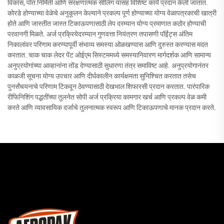
विकास, पोत निर्मिती आणि संरक्षणात्मक सीलिंग यासह विशिष्ट कार्ये प्रदान केली जातात.
कोरडे होण्याच्या वेळेचे अनुकूलन केल्याने प्रकल्प पूर्ण होण्याच्या योग्य वेळापत्रकाची खात्री
होते आणि जास्तीत जास्त टिकाऊपणासाठी लेप दरम्यान योग्य प्रमाणात कठोर होण्याची
परवानगी मिळते. अर्ज प्रक्रियेदरम्यान गुणवत्ता नियंत्रण तपासणी पॉईंट्स अंतिम
निकालांवर परिणाम करण्यापूर्वी संभाव्य समस्या ओळखण्यास आणि दुरुस्त करण्यास मदत
करतात. चाक चाक लेदर पेंट ओईएम सिस्टममध्ये समस्यानिवारण मार्गदर्शक आणि सामान्य
अनुप्रयोगांच्या आव्हानांना तोंड देण्यासाठी सुधारणा तंत्र समाविष्ट आहे. अनुप्रयोगानंतर
काळजी सूचना योग्य उपचार आणि दीर्घकालीन कार्यक्षमता सुनिश्चित करतात तसेच
पुनर्संचयनाचे परिणाम टिकवून ठेवण्यासाठी देखभाल शिफारसी प्रदान करतात. पारंपारिक
रीफिनिशिंग पद्धतींच्या तुलनेत सोपी अर्ज प्रक्रिया कामगार खर्च आणि प्रकल्प वेळ कमी
करते आणि व्यावसायिक दर्जाचे तुलनात्मक स्वरूप आणि टिकाऊपणाचे मानक प्रदान करते.