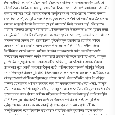
लेदर स्टीयरिंग व्हील पेंट ओईएम मध्ये अ‍ॅडव्हान्स्ड पॉलिमर सायन्सचा समावेश आहे, जो
ऑटोमोटिव्ह आंतरिक भागाच्या पुनर्स्थापनेच्या टिकाऊपणासाठी आणि कार्यक्षमतेसाठी नवीन
मानदंड निश्चित करतो. ह्या क्रांतिकारी फॉर्म्युलेशनमध्ये क्रॉस-लिंकिंग पॉलिमर चेन्सचा
वापर केला जातो, ज्यामुळे अत्यंत टिकाऊ पृष्ठभाग तयार होतो, जो हजारो तास थेट हाताच्या
संपर्कात असूनही घिसणे किंवा नासधूस होणे यासारखी चिन्हे दाखवत नाही. अ‍ॅडव्हान्स्ड
पॉलिमर मॅट्रिक्स सब्स्ट्रेट सामग्रीला आण्विक स्तरावर चिकटण्याची क्षमता प्रदान करते,
ज्यामुळे कोटिंग स्टीयरिंग व्हील पृष्ठभागावर फक्त पृष्ठीय स्तर म्हणून लावली जात नाही, तर
कायमस्वरूपी एकरूप होते. ह्या तांत्रिक दृष्टिकोनामुळे खालोखाल उत्पादित कोटिंग
उत्पादनांमध्ये आढळणारे सामान्य अपयशाचे प्रकार जसे की पीलिंग, फ्लेकिंग किंवा
डिलॅमिनेशन टाळले जातात. पॉलिमर बॅकबोन स्ट्रक्चरमध्ये थर्मल एक्सपॅन्शन आणि
कॉन्ट्रॅक्शन सायकल्सना सामोरे जाण्यासाठी लवचिक सेगमेंट्स समाविष्ट आहेत, ज्यामुळे
फुटणे किंवा भुसभुशीतपणा न होता आर्कटिक थंडीपासून वाळवंटातील उष्णतेपर्यंतच्या
तापमानात सुद्धा त्याची एकात्मता टिकून राहते. पॉलिमर स्ट्रक्चरमध्ये अंतर्भूत केलेल्या
रासायनिक प्रतिरोधकतेमुळे ऑटोमोटिव्ह वातावरणात सामान्यतः आढळणारे अॅसिड, बेस,
सॉल्व्हंट्स आणि ऑर्गॅनिक संयुगांपासून संरक्षण मिळते. लेदर स्टीयरिंग व्हील पेंट ओईएम
पॉलिमर तंत्रज्ञानात आण्विक स्तरावर स्वतःच्या उपचार करण्याची क्षमता असते, ज्यामुळे
पॉलिमर चेनच्या गतिशीलतेमुळे आणि पुनर्गठनामुळे लहान खरखरीत आणि पृष्ठभागावरील दोष
क्रमाक्रमान गायब होतात. पॉलिमर मॅट्रिक्समध्ये समाविष्ट केलेल्या यूव्ही-स्टॅबिलायझिंग
अ‍ॅडिटिव्ह्जमुळे फोटोडिग्रेडेशन आणि रंग फिकट पडणे रोखले जाते, ज्यामुळे तीव्र
सूर्यप्रकाशाच्या उघड्यावर असतानाही दीर्घकाळ देखावा कायम राहतो. पॉलिमर
फॉर्म्युलेशनमध्ये स्टीयरिंग व्हील पृष्ठभागावर बॅक्टेरिया आणि बुरशीच्या वाढीस प्रतिबंध