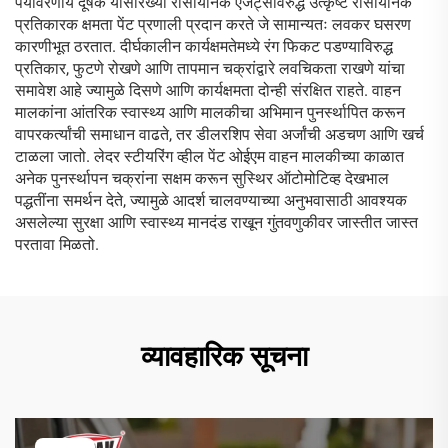
पर्यावरणीय दूषक यांसारख्या रासायनिक एजंट्सविरुद्ध उत्कृष्ट रासायनिक
प्रतिकारक क्षमता पेंट प्रणाली प्रदान करते जे सामान्यतः लवकर घसरण
कारणीभूत ठरतात. दीर्घकालीन कार्यक्षमतेमध्ये रंग फिकट पडण्याविरुद्ध
प्रतिकार, फुटणे रोखणे आणि तापमान चक्रांद्वारे लवचिकता राखणे यांचा
समावेश आहे ज्यामुळे दिसणे आणि कार्यक्षमता दोन्ही संरक्षित राहते. वाहन
मालकांना आंतरिक स्वास्थ्य आणि मालकीचा अभिमान पुनर्स्थापित करून
वापरकर्त्यांची समाधान वाढते, तर डीलरशिप सेवा अर्जांची अडचण आणि खर्च
टाळला जातो. लेदर स्टीयरिंग व्हील पेंट ओईएम वाहन मालकीच्या काळात
अनेक पुनर्स्थापन चक्रांना सक्षम करून सुस्थिर ऑटोमोटिव्ह देखभाल
पद्धतींना समर्थन देते, ज्यामुळे आदर्श चालवण्याच्या अनुभवासाठी आवश्यक
असलेल्या सुरक्षा आणि स्वास्थ्य मानदंड राखून गुंतवणुकीवर जास्तीत जास्त
परतावा मिळतो.
व्यावहारिक सूचना