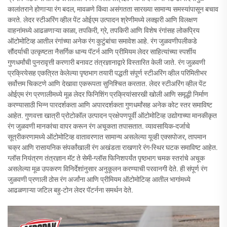
कालांतराने होणाऱ्या रंग बदल, मावळणे किंवा असंगतता सारख्या सामान्य समस्यांपासून बचाव
करते. लेदर स्टीअरिंग व्हील पेंट ओईएम उत्पादन श्रेणीमध्ये लक्झरी आणि विलक्षण
वाहनांमध्ये आढळणाऱ्या काळा, तपकिरी, ग्रे, तपकिरी आणि विशेष रंगांसह लोकप्रिय
ऑटोमोटिव्ह आतील रंगांच्या अनेक रंग कुटुंबांचा समावेश आहे. रंग जुळवणीपलीकडे
सौंदर्याची उत्कृष्टता नैसर्गिक धान्य पॅटर्न आणि प्रीमियम लेदर साहित्यांच्या स्पर्शीय
गुणधर्मांची पुनरावृत्ती करणारी बनावट तंत्रज्ञानाद्वारे विस्तारित केली जाते. रंग जुळवणी
प्रक्रियेसह एकत्रित केलेल्या पृष्ठभाग तयारी पद्धती संपूर्ण स्टीअरिंग व्हील परिमितीभर
सर्वोत्तम चिकटणे आणि देखावा एकरूपता सुनिश्चित करतात. लेदर स्टीअरिंग व्हील पेंट
ओईएम रंग प्रणालीमध्ये मूळ लेदर फिनिशिंग प्रक्रियांसारखी खोली आणि समृद्धी निर्माण
करण्यासाठी भिन्न पारदर्शकता आणि अपारदर्शकता गुणधर्मांसह अनेक कोट स्तर समाविष्ट
आहेत. गुणवत्ता खात्री प्रोटोकॉल उत्पादन प्रक्षेपणपूर्वी ऑटोमोटिव्ह उद्योगाच्या मानकीकृत
रंग जुळवणी मानकांचा वापर करून रंग अचूकता तपासतात. व्यावसायिक-दर्जाचे
सूत्रीकरणामध्ये ऑटोमोटिव्ह वातावरणात सामान्य असलेल्या यूव्ही एक्सपोजर, तापमान
चक्र आणि रासायनिक संपर्कांखाली रंग अखंडता राखणारे रंग-स्थिर घटक समाविष्ट आहेत.
ग्लॉस नियंत्रण तंत्रज्ञान मॅट ते सेमी-ग्लॉस फिनिशपर्यंत पृष्ठभाग चमक स्तरांचे अचूक
असलेल्या मूळ उपकरण विनिर्देशांनुसार अनुकूलन करण्याची परवानगी देते. ही संपूर्ण रंग
जुळवणी प्रणाली ठोस रंग अर्जांना आणि प्रीमियम ऑटोमोटिव्ह आतील भागांमध्ये
आढळणाऱ्या जटिल बहु-टोन लेदर पॅटर्नना समर्थन देते.