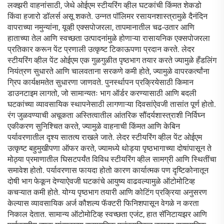
लक्झरी वाहनांसाठी, जेथे ओईएम स्टीयरिंग व्हील घटकांची किंमत शेकडो
किंवा हजारो डॉलर्स असू शकते. उन्नत पॉलिमर रसायनशास्त्रामुळे दैनंदिन
वापराच्या नमुन्यांना, यूव्ही एक्सपोजरला, तापमानातील चढ-उतार आणि
हाताच्या तेल आणि स्वच्छता उत्पादनांमुळे होणाऱ्या रासायनिक एक्सपोजरला
प्रतिकार करून पेंट प्रणाली उत्कृष्ट टिकाऊपणा प्रदान करते. लेदर
स्टीयरिंग व्हील पेंट ओईएम एक गुळगुळीत पृष्ठभाग तयार करते ज्यामुळे हँडलिंग
नियंत्रण सुधारते आणि चालवताना सरकणे कमी होते, ज्यामुळे वापरकर्त्यांना
ग्रिप कार्यक्षमतेत सुधारणा जाणवते. पुनर्स्थापन प्रक्रियेसाठी किमान
डाउनटाइम लागतो, जो सामान्यतः भाग ऑर्डर करण्यासाठी आणि बदली
घटकांच्या व्यावसायिक स्थापनेसाठी लागणाऱ्या दिवसांऐवजी तासांत पूर्ण होतो.
रंग जुळवण्याची अचूकता अस्तित्वातील आंतरिक सौंदर्यशास्त्राशी निर्विघ्न
एकीकरण सुनिश्चित करते, ज्यामुळे वाहनाची किंमत आणि केबिन
पर्यावरणातील दृश्य सातत्य राखले जाते. लेदर स्टीयरिंग व्हील पेंट ओईएम
उत्कृष्ट बहुमुखीपणा ऑफर करते, ज्यामध्ये थोड्या पृष्ठभागाच्या दोषांपासून ते
मोठ्या प्रमाणातील घिसटपर्यंत विविध स्टीयरिंग व्हील सामग्री आणि स्थितींचा
समावेश होतो. पर्यावरणास फायदा होतो कारण कार्यात्मक पण दृष्टिकोनातून
दोषी भाग फेकून देण्याऐवजी घटकांचे आयुष्य वाढवल्यामुळे ऑटोमोटिव्ह
कचऱ्यात कमी होते. योग्य पृष्ठभाग तयारी आणि कोटिंग प्रक्रिया अनुसरण
केल्यास व्यावसायिक अर्ज कौशल्य फॅक्टरी फिनिशपासून वेगळे न करता
निकाल देतात. सामान्य ऑटोमोटिव्ह स्वच्छता एजंट, हात सॅनिटायझर आणि