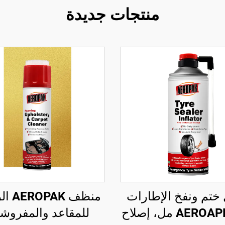
منتجات جديدة
ختم ونفخ الإطارات
منظف K
AEROAPK 450 مل، إصلاح
للمقاعد والمفروش