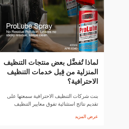
لماذا تُفضَّل بعض منتجات التنظيف
المنزلية من قِبل خدمات التنظيف
الاحترافية؟
بنت شركات التنظيف الاحترافية سمعتها على
تقديم نتائج استثنائية تفوق معايير التنظيف
المنزلية المعتادة. المنتجات التي تختارها ليست
عرض المزيد
اختيارات عشوائية، بل هي حلول تم اختيارها
بعناية وقد أثبتت فعاليتها...