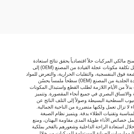
مل، منظف
سطح السيارة وتلميع هيكل
السيارة
دة بالكامل، مما يمنح مالكي المركبات حلاً اقتصادياً يحقق نتائج استعادة
احترافية وبجزء بسيط من تكلفة الاستبدال. تصبح هذه الفائدة المالية مهمة بشكل خاص في المركبات الفاخرة، حيث يمكن أن تصل تكلفة مكونات عجلة القيادة من المصنع (OEM) إلى
شعة فوق البنفسجية، والتقلبات الحرارية، والتعرض للمواد
الكيميائية الناتجة عن زيوت اليدين ومنتجات التنظيف. ويلاحظ المستخدمون تحسناً في أداء القبضة، حيث تُنشئ صبغة عجلة القيادة الجلدية من المصنع (OEM) سطحاً ملمساً يحسّن
 بدلاً من الأيام اللازمة لطلب القطع واستبدال المكونات
 والاتساق البصري في جميع أنحاء المقصورة. وتتميز
ا، بدءاً من العيوب السطحية البسيطة وصولاً إلى التلف الناتج عن
ء لا تزال تعمل ولكنها متضررة من الناحية الجمالية.
لمناسبة وتقنيات الطلاء بدقة. ويتميز نظام الصبغة
شمل خصائص الأداء طويلة المدى مقاومة البهتان، ومنع
ال استعادة الراحة الداخلية وشعورهم بالفخر بملكية
المركبة، مع تجنب الإزعاج والتكاليف المرتبطة بمواعيد الخدمة لدى الوكيل. وتدعم صبغة عجلة القيادة الجلدية من المصنع (OEM) ممارسات الصيانة المستدامة للمركبات من خلال