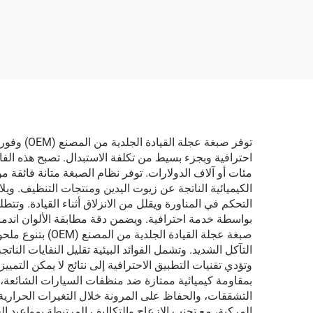
سيارات قائم على المذيبات
طارئ 
لإزالة الشحوم والعناية
بالسيارة
توفر صبغة
مئات أو آلاف الدولارات. توفر نظام الصبغة متانة فائقة م
التحكم في المناورة ويقلل من الانزلاق أثناء القيادة. وتتط
بواسطة خدمة احترافية. ويضمن دقة مطابقة الألوان اندما
صبغة عجلة القي
التآكل الشديد. وتشمل الفوائد البيئية تقليل النفايات الن
وتؤدي تقنيات التطبيق الاحترافية إلى نتائج لا يمكن التمي
بمقاومة كيميائية ممتازة ضد منظفات السيارات الشائعة، وم
التشققات، والحفاظ على المرونة خلال التغيرات الحرارية