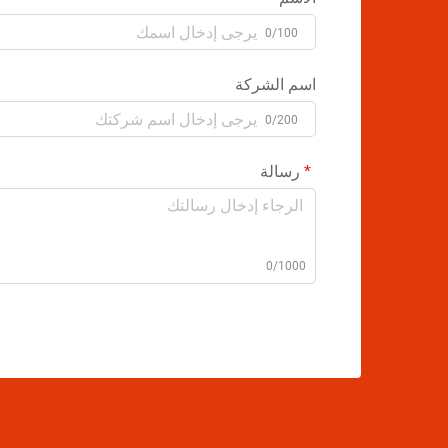
0/100
اسم الشركة
0/200
رسالة
0/1000