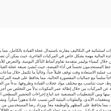
ونفخ للإطارات بدون
والسجاد 500 
أنبوب داخلي
متعدد الأغراض
 عجلة القيادة الجلدية من المصنع (OEM) وفورات استثنائية في التكاليف مقارنة باستبدال عجلة القيا
ن خلال كيمياء بوليمر متقدمة تقاوم أنماط التآكل اليومية، والتعرض للأ
لب عملية الاستعادة وقت توقف قليلاً جداً، وغالباً ما تكتمل خلال ساعات
جاً سلساً مع جماليات المقصورة الحالية، مما يحافظ على قيمة المركبة
ادة الجلدية من المصنع (OEM) بتنوع ملحوظ، حيث تتناسب مع مختلف مواد عجلات القيادة وظروفه
اتجة عن المركبات من خلال إطالة عمر المكونات بدلاً من التخلص من أجزا
يز بينها وبين التشطيبات المصنعية عند اتباع إجراءات التحضير السطحي ا
عقمات الأيدي، والملوثات البيئية التي تسبب عادةً تدهوراً مبكراً. وت
، مما يحافظ على المظهر والوظيفة معاً. ويزداد رضا المستخدمين من خل