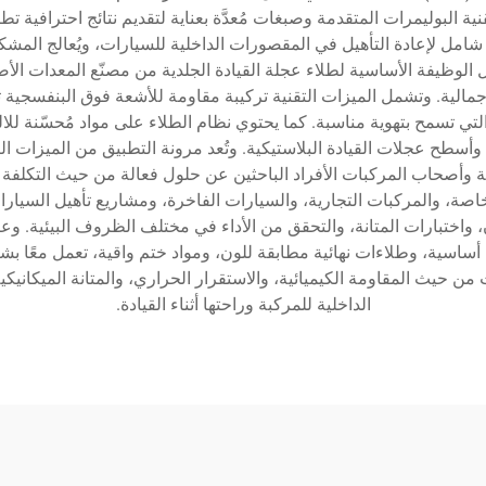
قنية البوليمرات المتقدمة وصبغات مُعدَّة بعناية لتقديم نتائج احترافية
شامل لإعادة التأهيل في المقصورات الداخلية للسيارات، ويُعالج المشك
 الوظيفة الأساسية لطلاء عجلة القيادة الجلدية من مصنّع المعدات ال
ة جمالية. وتشمل الميزات التقنية تركيبة مقاومة للأشعة فوق البنفس
ة التي تسمح بتهوية مناسبة. كما يحتوي نظام الطلاء على مواد مُحسّنة 
 وأسطح عجلات القيادة البلاستيكية. وتُعد مرونة التطبيق من الميزات ال
ة وأصحاب المركبات الأفراد الباحثين عن حلول فعالة من حيث التكلفة ل
صة، والمركبات التجارية، والسيارات الفاخرة، ومشاريع تأهيل السيارات
 واختبارات المتانة، والتحقق من الأداء في مختلف الظروف البيئية. وعا
ساسية، وطلاءات نهائية مطابقة للون، ومواد ختم واقية، تعمل معًا بشك
ن حيث المقاومة الكيميائية، والاستقرار الحراري، والمتانة الميكانيكي
الداخلية للمركبة وراحتها أثناء القيادة.