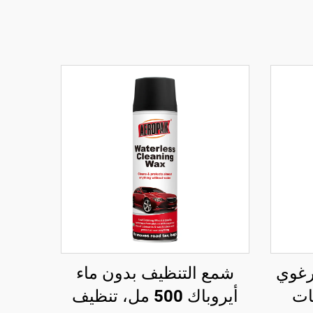
AEROPA الرغوي
شمع التنظيف بدون ماء
ات
أيروباك 500 مل، تنظيف