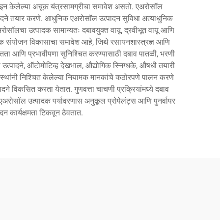
झाइन केलेल्या अचूक यंत्रसामग्रीचा समावेश असतो. एअरोसॉल
उत्पादने तयार करणे. आधुनिक एअरोसॉल उत्पादन सुविधा अत्याधुनिक
अरोसॉलचा उत्पादक सामान्यतः दबावयुक्त वायू, द्रवीभूत वायू आणि
सायनिक संयोजन विकासाचा समावेश आहे, जिथे रसायनशास्त्रज्ञ आणि
रक्षितता आणि प्रभावीपणा सुनिश्चित करण्यासाठी दबाव पातळी, भरणी
 उत्पादने, ऑटोमोटिव्ह देखभाल, औद्योगिक स्निग्धके, औषधी तयारी
संस्थांनी निश्चित केलेल्या नियामक मानकांचे कठोरपणे पालन करणे
दने विकसित करता येतात. गुणवत्ता चाचणी प्रक्रियांमध्ये दबाव
एअरोसॉल उत्पादक पर्यावरणास अनुकूल प्रोपेलंट्स आणि पुनर्वापर
दन कार्यक्षमता टिकवून ठेवतात.