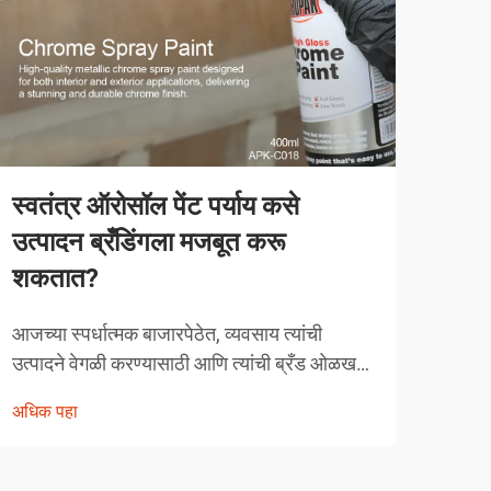
स्वतंत्र ऑरोसॉल पेंट पर्याय कसे
व्या
उत्पादन ब्रँडिंगला मजबूत करू
करत
शकतात?
व्याव
स्पर्ध
आजच्या स्पर्धात्मक बाजारपेठेत, व्यवसाय त्यांची
तंत्र
उत्पादने वेगळी करण्यासाठी आणि त्यांची ब्रँड ओळख
अधिक
चुका 
मजबूत करण्यासाठी नाविन्यपूर्ण मार्ग शोधत असतात.
अधिक पहा
क्षेत्
एक शक्तिशाली पण अनेकदा दुर्लक्षित केलेले उपाय
म्हणजे स्वतंत्र ऑरोसॉल पेंट अर्जाचा रणनीतिक
वापर...