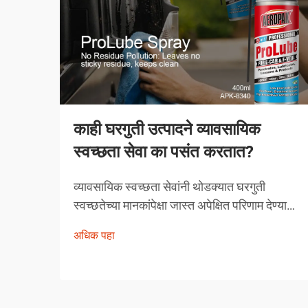
काही घरगुती उत्पादने व्यावसायिक
स्वच्छता सेवा का पसंत करतात?
व्यावसायिक स्वच्छता सेवांनी थोडक्यात घरगुती
स्वच्छतेच्या मानकांपेक्षा जास्त अपेक्षित परिणाम देण्यावर
आपली प्रतिष्ठा उभारली आहे. त्यांच्याद्वारे निवडलेली
अधिक पहा
उत्पादने अनियंत्रित निवड नसून, त्यांची प्रभावीता
सिद्ध झालेली अशी काळजीपूर्वक निवडलेली
उपाययोजना आहेत.