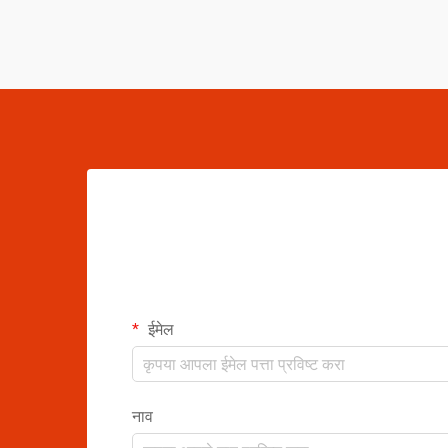
ईमेल
नाव