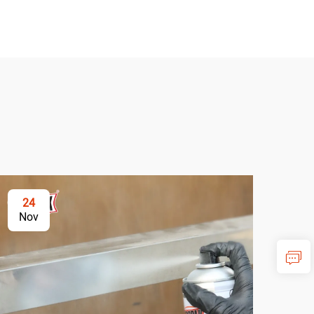
24
2
Nov
No