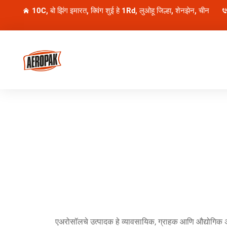
10C, बो झिंग इमारत, क्विंग शुई हे 1Rd, लुओहू जिल्हा, शेनझेन, चीन
एअरोसॉलचे उत्पादक हे व्यावसायिक, ग्राहक आणि औद्योगिक अनुप्