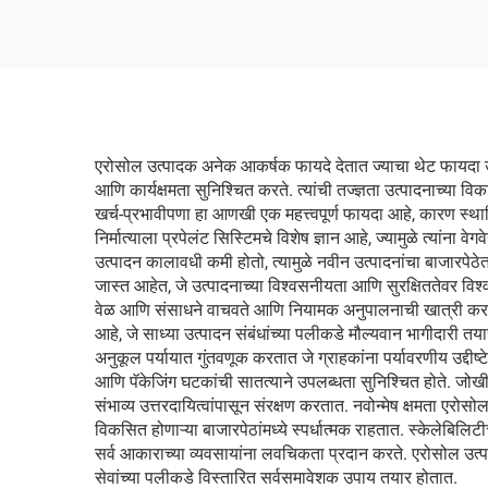
एरोसोल उत्पादक अनेक आकर्षक फायदे देतात ज्याचा थेट फायदा उद्योग आ
आणि कार्यक्षमता सुनिश्चित करते. त्यांची तज्ज्ञता उत्पादनाच्य
खर्च-प्रभावीपणा हा आणखी एक महत्त्वपूर्ण फायदा आहे, कारण स्थाप
निर्मात्याला प्रपेलंट सिस्टिमचे विशेष ज्ञान आहे, ज्यामुळे त्यांना 
उत्पादन कालावधी कमी होतो, त्यामुळे नवीन उत्पादनांचा बाजारपेठेत
जास्त आहेत, जे उत्पादनाच्या विश्वसनीयता आणि सुरक्षिततेवर वि
वेळ आणि संसाधने वाचवते आणि नियामक अनुपालनाची खात्री करते. या
आहे, जे साध्या उत्पादन संबंधांच्या पलीकडे मौल्यवान भागीदारी त
अनुकूल पर्यायात गुंतवणूक करतात जे ग्राहकांना पर्यावरणीय उद्द
आणि पॅकेजिंग घटकांची सातत्याने उपलब्धता सुनिश्चित होते. जोखीम
संभाव्य उत्तरदायित्वांपासून संरक्षण करतात. नवोन्मेष क्षमता एरोस
विकसित होणाऱ्या बाजारपेठांमध्ये स्पर्धात्मक राहतात. स्केलेबिलिट
सर्व आकाराच्या व्यवसायांना लवचिकता प्रदान करते. एरोसोल उत्
सेवांच्या पलीकडे विस्तारित सर्वसमावेशक उपाय तयार होतात.