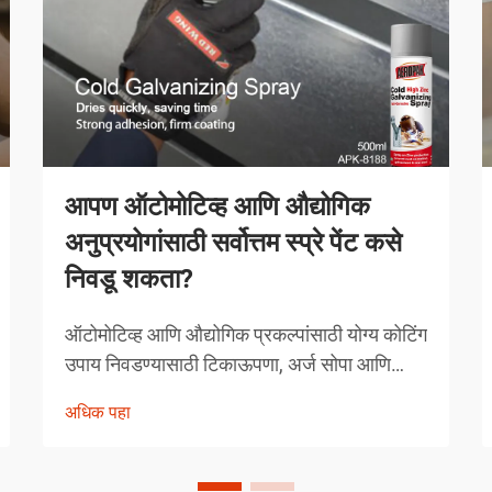
आपण ऑटोमोटिव्ह आणि औद्योगिक
अनुप्रयोगांसाठी सर्वोत्तम स्प्रे पेंट कसे
निवडू शकता?
ऑटोमोटिव्ह आणि औद्योगिक प्रकल्पांसाठी योग्य कोटिंग
उपाय निवडण्यासाठी टिकाऊपणा, अर्ज सोपा आणि
कार्यक्षमता वैशिष्ट्ये यांचा काळजीपूर्वक विचार करणे
अधिक पहा
आवश्यक असते. आधुनिक स्प्रे पेंटिंग तंत्रज्ञानाने तज्ञ
कसे दृष्टिकोन घेतात यात क्रांती घडवली आहे...