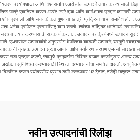
ता नियंत्रण प्रयोगशाळा आणि विश्वसनीय एअरोसॉल उत्पादने तयार करण्यासाठी डि
िशिष्ट पात्रे एकत्रित करून अखंड स्प्रे दर्जा आणि कार्यक्षमता प्रदान करणारी 
ुत शोध प्रणाली आणि संगणकीकृत गुणवत्ता खात्री प्रक्रिया यांचा समावेश होतो. ए
य अशा अनेक प्रोपेलंट प्रणालींसह काम करतो. त्यांच्या तांत्रिक क्षमतेमध्ये रा
्पादन संरचना तयार करण्यासाठी सहकार्य करतात. उत्पादन प्रक्रियेमध्ये उत्पादन सु
सते. एअरोसॉल उत्पादकांचे अनुप्रयोग वैयक्तिक काळजी उत्पादने, घरगुती स्वच्छता
्पादकांनी ग्राहक उत्पादन सुरक्षा आयोग आणि पर्यावरण संरक्षण एजन्सी सारख्या 
ण सेवा प्रदान करतो, ज्यामुळे ग्राहकांना विशिष्ट बाजार गरजांनुसार अनन्य उत्पा
ाची अखंडता सुनिश्चित करण्यासाठी स्थिरता अभ्यास यांचा समावेश असतो. आधुनिक 
न्स विकसित करून पर्यावरणीय प्रभाव कमी करण्यावर भर देतात, तरीही उत्कृष्ट उत्पा
नवीन उत्पादनांची रिलीझ