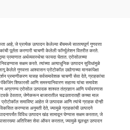
आहे, जे प्रत्येक उत्पादन केलेल्या बॅचमध्ये सातत्यपूर्ण गुणवत्ता
ंची पूर्तता करणारी चाचणी केलेली फॉर्म्युलेशन वितरीत करते.
ठ्या प्रमाणात अर्थव्यवस्थेचा फायदा घेतात. एरोसोलच्या
ा निवडण्यास सक्षम करते. त्यांच्या अत्याधुनिक उत्पादन सुविधांमुळे
ू केलेले गुणवत्ता आश्वासन प्रोटोकॉल उद्योगाच्या मानकांपेक्षा
र्शन प्रमाणीकरण यासह सर्वसमावेशक चाचणी सेवा देते, ग्राहकांचा
ला, पॅकेजिंग शिफारसी आणि समस्यानिवारण सहाय्य यांचा समावेश
ारण अग्रगण्य एरोसोल उत्पादक शाश्वत तंत्रज्ञान आणि पर्यावरणास
े नेटवर्क ठेवतात, जेणेकरून बाजारातील चढउतारातही कच्चा माल
 प्रोटोकॉल समाविष्ट आहेत जे उत्पादक आणि त्यांचे ग्राहक दोन्ही
विकसित करण्यास अनुमती देते, ज्यामुळे ग्राहकांची उत्पादने
्पादनापर्यंत विविध उत्पादन खंड सामावून घेण्यास सक्षम करतात, जे
ासारख्या अतिरिक्त सेवा ऑफर करतात, ज्यामुळे मूलभूत उत्पादन