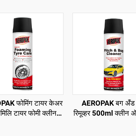
AK फोमिंग टायर केअर
AEROPAK बग अँड 
मिलि टायर फोमी क्लीनर
रिमूव्हर 500ml क्लीन अ‍ॅ
त्याही घासण्याची किंवा
बर्ड ड्रॉपिंग्स क्लीन रोड
ीण कामाची गरज नाही