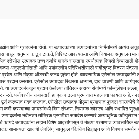
णि ग्राहकांना होतो. या उत्पादकांच्या उत्पादनांच्या निर्मितीमध्ये अत्यंत अचूकता 
ा विकासापासून अनुमान काढून टाकते, विशिष्ट आवश्यकता आणि नियामक अनुपालन मानका
ित एरोसोल उत्पादक उच्च दर्जाचे मानके राखताना स्पर्धात्मक किंमती देण्यासाठी मो
वेगवेगळ्या अनुप्रयोगांसाठी आणि पर्यावरणीय परिस्थितीसाठी सर्वोत्कृष्ट वितरण यंत्रण
 प्रवेश आणि मोठ्या ऑर्डरची जलद पूर्तता होते. व्यावसायिक एरोसोल उत्पादकांनी लाग
श्वास प्रदान करतात. एरोसोल उत्पादक स्थिरता अभ्यास, दाब चाचणी आणि कार्यप्रद
 उत्पादकांकडून प्रदान केलेल्या तांत्रिक सहाय्य सेवांमध्ये फॉर्म्युलेशन सल्
यार करते. पर्यावरणीय जबाबदारी हा एक वाढत्या प्रमाणात महत्त्वाचा फायदा आहे, क
ीष्टे पूर्ण करण्यात मदत करतात. एरोसोल उत्पादक मोठ्या प्रमाणात पुरवठा साखळीच
 कमी करण्याच्या फायद्यांमध्ये विमा संरक्षण, नियामक कौशल्य आणि स्थापित सुरक्षा
ोल उत्पादकांना नवीनतम तांत्रिक प्रगतीचा समावेश करणारे अत्याधुनिक फॉर्म्युलेशन 
ीचे फायदे उत्पादकांना लहान विशेष आवृत्तीपासून ते मोठ्या प्रमाणात व्यावसायिक उत
पादक सामान्यतः खाजगी लेबलिंग, सानुकूल पॅकेजिंग डिझाइन आणि विपणन समर्थन य