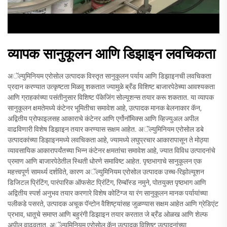
व्यापक सानुकूलन आणि डिझाइन लवचिकता
अॅल्युमिनियम एरोसोल उत्पादक विस्तृत सानुकूलन पर्याय आणि डिझाइनची लवचिकता
प्रदान करण्यात उत्कृष्टता मिळवू शकतात ज्यामुळे ब्रँड विशिष्ट बाजारपेठेच्या आवश्यकता
आणि ग्राहकांच्या पसंतीनुसार विशिष्ट पॅकेजिंग सोल्यूशन्स तयार करू शकतात. या व्यापक
सानुकूलन क्षमतेमध्ये कंटेनर भूमितीचा समावेश आहे, उत्पादक मानक बेलनाकार कॅन,
अद्वितीय प्रोफाइलसह आकाराचे कंटेनर आणि एर्गोनॉमिक्स आणि व्हिज्युअल अपील
वाढविणारी विशेष डिझाइन तयार करण्यास सक्षम आहेत. अॅल्युमिनियम एरोसोल डबे
उत्पादकांच्या डिझाइनमध्ये लवचिकता आहे, ज्यामध्ये लघुप्रचार आकारापासून ते मोठ्या
व्यावसायिक आकारापर्यंतच्या भिन्न कंटेनर क्षमतांचा समावेश आहे, ज्यात विविध उत्पादनांचे
प्रमाण आणि बाजारपेठेतील स्थिती धोरणे समाविष्ट आहेत. पृष्ठभागाचे सानुकूलन एक
महत्त्वपूर्ण सामर्थ्य दर्शविते, कारण अॅल्युमिनियम एरोसोल उत्पादक उच्च-रिझोल्यूशन
डिजिटल प्रिंटिंग, पारंपारिक ऑफसेट प्रिंटिंग, रिम्बॉस्ड नमुने, पोतयुक्त पृष्ठभाग आणि
अद्वितीय स्पर्श अनुभव तयार करणारे विशेष कोटिंग्ज या रंग सानुकूलन मानक पर्यायांच्या
पलीकडे पसरते, उत्पादक अचूक पॅन्टोन वैशिष्ट्यांसह जुळण्यास सक्षम आहेत आणि ग्रेडिएंट
प्रभाव, धातूचे समाप्त आणि बहुरंगी डिझाइन तयार करतात जे ब्रँड ओळख आणि शेल्फ
अपील वाढवतात. अॅल्युमिनियम एरोसोल कॅन उत्पादक विशिष्ट उत्पादनांच्या