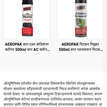
AEROPAK कार एअर कंडिशनर
AEROPAK स्टिकर रिमूव्हर
क्लीनर 500ml कार AC क्लीनर
500ml कार ग्लासवरून स्टिकर
नो हार्म
हटवणे
अ‍ॅल्युमिनियम एरोसॉल कॅन उत्पादक विश्वसनीय पॅकेजिंग सोल्यूशन्सच्या
शोधात असलेल्या ब्रँड्ससाठी प्राधान्याची निवड बनविणारे अनेक आकर्षक
फायदे देतात. या उत्पादकांमुळे अत्युत्तम टिकाऊपणाचे फायदे मिळतात, कारण
अ‍ॅल्युमिनियम कंटेनर दगडीकरणाला प्रतिरोध करतात, अत्यंत तापमान सहन
करतात आणि विविध दबाव परिस्थितींमध्ये संरचनात्मक अखंडता राखतात. हा