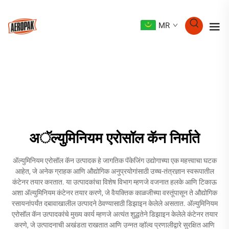
MR
अॅल्युमिनियम एरोसॉल कॅन निर्माते
अ‍ॅल्युमिनियम एरोसॉल कॅन उत्पादक हे जागतिक पॅकेजिंग उद्योगाच्या एक महत्त्वाचा घटक
आहेत, जे अनेक ग्राहक आणि औद्योगिक अनुप्रयोगांसाठी उच्च-तंत्रज्ञान स्वरूपातील
कंटेनर तयार करतात. या उत्पादकांचा विशेष विभाग म्हणजे वजनात हलके आणि टिकाऊ
अशा अ‍ॅल्युमिनियम कंटेनर तयार करणे, जे वैयक्तिक काळजीच्या वस्तूंपासून ते औद्योगिक
रसायनांपर्यंत दबावाखालील उत्पादने ठेवण्यासाठी डिझाइन केलेले असतात. अ‍ॅल्युमिनियम
एरोसॉल कॅन उत्पादकांचे मुख्य कार्य म्हणजे अत्यंत शुद्धतेने डिझाइन केलेले कंटेनर तयार
करणे, जे उत्पादनाची अखंडता राखतात आणि उन्नत व्हॉल्व प्रणालीद्वारे सुरक्षित आणि