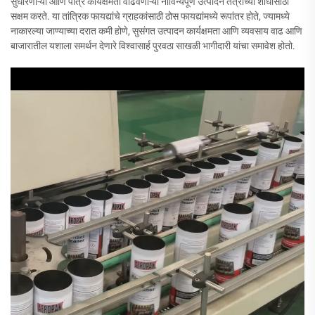
सुधारणाऱ्या आणि पात्र कार्यक्षमता वाढवणाऱ्या नाविन्यपूर्ण उत्पादन तंत्रांच्या शोधासाठी
सक्षम करते. या तांत्रिक फायद्यांचे ग्राहकांसाठी ठोस फायद्यांमध्ये रूपांतर होते, ज्यामध्ये
नाकारल्या जाण्याच्या दरात कमी होणे, सुसंगत उत्पादन कार्यक्षमता आणि व्यवसाय वाढ आणि
बाजारातील यशाला समर्थन देणारे विश्वासार्ह पुरवठा साखळी भागीदारी यांचा समावेश होतो.