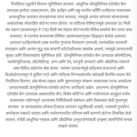
नियंत्रित पद्धतीने वितरण सुनिश्चित करतात. आधुनिक अ‍ॅल्युमिनियम एरोसॉल कॅन
उत्पादक इम्पॅक्ट एक्सट्रूजन, डीप ड्रॉइंग आणि बहु-स्तरीय फॉर्मिंग प्रक्रिया यासारख्या
अत्याधुनिक उत्पादन तंत्रज्ञानाचा वापर करतात, ज्यामुळे अत्यंत चांगल्या संरचनात्मक
अखंडतेसह जोडरहित कंटेनर तयार होतात. या तांत्रिक वैशिष्ट्यांमुळे उत्पादक 50 मिली
च्या लहान एककापासून ते 750 मिली च्या मोठ्या कंटेनरपर्यंत विविध क्षमतेचे कॅन तयार करू
शकतात, जे प्रत्येक बाजाराच्या विशिष्ट आवश्यकतांनुसार डिझाइन केलेले असतात.
उत्पादन प्रक्रियेमध्ये उच्च-स्तरीय गुणवत्ता नियंत्रण प्रणाली, स्वयंचलित तपासणी
तंत्रज्ञान आणि अत्यंत शुद्ध दाब चाचणी प्रोटोकॉल्सचा समावेश असतो, ज्यामुळे उत्पादनाची
सुरक्षा आणि विश्वासार्हता सुनिश्चित होते. अ‍ॅल्युमिनियम एरोसॉल कॅन उत्पादक कॉस्मेटिक्स,
फार्मास्युटिकल्स, ऑटोमोटिव्ह, अन्न आणि पेय, घरगुती उत्पादने आणि औद्योगिक रसायने
अशा विविध उद्योगांना सेवा देतात. त्यांच्या उत्पादनांमुळे ब्रँड्सना हेअरस्प्रे आणि
डिओडोरंटपासून ते कुकिंग स्प्रे आणि तांत्रिक स्निग्धकांपर्यंत सर्वकाही वितरित करता येते.
नियंत्रित वितरण, लांब शेल्फ लाइफ आणि दूषणापासून संरक्षण यासारख्या गरजा असलेल्या
उत्पादनांसाठी अ‍ॅल्युमिनियम एरोसॉल कंटेनर अपरिहार्य आहेत. अग्रगण्य अ‍ॅल्युमिनियम
एरोसॉल कॅन उत्पादक आकारातील कॅन, विशेष कोटिंग्ज आणि पर्यावरणास अनुकूल पर्याय
यासारख्या नाविन्यपूर्ण उपायांच्या निर्मितीसाठी संशोधन आणि विकासात मोठी गुंतवणूक
करतात. या उत्पादकांचा फोकस टिकाऊ उत्पादन पद्धतींवरही असतो, ज्यामध्ये पुनर्वापर
कार्यक्रम राबवले जातात आणि पर्यावरणावरील परिणाम कमी करणारे कंटेनर विकसित केले
जातात, तरीही आधुनिक ग्राहक आणि औद्योगिक अनुप्रयोगांसाठी उत्कृष्ट कामगिरीचे मानक
राखले जातात.