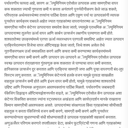
पर्यावरणीय फायदा आहे, कारण अॅल्युमिनियम एरोसोल उत्पादक अशा सामग्रीचा वापर
करू शकतात ज्याची गुणवत्ता कमी न करता अनंतपणे पुनर्नवीनीकरण केले जाऊ शकते,
परिपत्रक अर्थव्यवस्थेच्या तत्त्वांना पाठिंबा देतात आणि एकूण पर्या या उत्पादकांनी व्यापक
पुनर्वापर कार्यक्रम राबवले आहेत ज्यात ग्राहकांच्या वापरानंतरच्या अॅल्युमिनियम
सामग्रीचा नवीन कंटेनर उत्पादनात समावेश केला जातो, ज्यामुळे प्राथमिक अॅल्युमिनियम
उत्पादनाच्या तुलनेत ऊर्जा वापर आणि कार्बन उत्सर्जन लक्षणीय प्रमाणात कमी होते.
शाश्वततेच्या उपक्रमांमध्ये प्रगत ऊर्जा व्यवस्थापन प्रणाली समाविष्ट आहेत ज्यात उत्पादन
प्रक्रियेदरम्यान विजेचा वापर ऑप्टिमाइझ केला जातो, जिथे शक्य असेल तेथे
नूतनीकरणक्षम उर्जा समाकलित करणे आणि कचरा कमी करण्याच्या कार्यक्रमांमध्ये
सामग्रीचा वापर कमी करणे आणि उत्पादन उप-उत्पादने अॅल्युमिनियम एरोसोल उत्पादक
स्वच्छ उत्पादन तंत्रज्ञानात गुंतवणूक करू शकतात जे पाण्याचा वापर कमी करतात,
हानिकारक उत्सर्जन दूर करतात आणि प्रक्रिया सामग्री जप्त आणि पुन्हा वापरणारी बंद-लूप
सिस्टम लागू करतात. अॅल्युमिनियम कंटेनरचे हलके वजन यामुळे पुरवठा साखळीत
वाहतूक उत्सर्जन कमी होते आणि इंधन वापर कमी होतो, यामुळे ग्राहकांच्या शाश्वततेचे
उद्दिष्ट आणि नियामक अनुपालन आवश्यकतांना पाठिंबा मिळतो. पर्यावरणीय जबाबदारी
पॅकेजिंग डिझाइन ऑप्टिमायझेशनपर्यंत वाढते, अॅल्युमिनियम एरोसोल कॅन उत्पादक अशा
कंटेनर विकसित करतात ज्यांना स्ट्रक्चरल अखंडता आणि कार्यप्रदर्शन मानके राखताना
किमान सामग्रीची आवश्यकता असते. उत्पादनांच्या संरक्षणाला किंवा ग्राहकांच्या सोयीसाठी
वाहतूक न करता पॅकेजिंगचे वजन कमी करणे, सामग्री कमी करणे आणि पुनर्वापर
करण्यायोग्यता सुधारण्याची संधी शोधण्यासाठी हे उत्पादक ग्राहकांशी सहकार्य करतात.
अणुऊर्जेवर परिणाम करणारे तपशीलवार डेटा, कार्बन फूटप्रिंटची गणना आणि ग्राहकांच्या