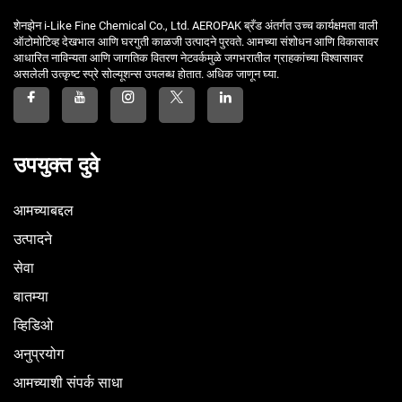
शेनझेन i-Like Fine Chemical Co., Ltd. AEROPAK ब्रँड अंतर्गत उच्च कार्यक्षमता वाली
ऑटोमोटिव्ह देखभाल आणि घरगुती काळजी उत्पादने पुरवते. आमच्या संशोधन आणि विकासावर
आधारित नाविन्यता आणि जागतिक वितरण नेटवर्कमुळे जगभरातील ग्राहकांच्या विश्वासावर
असलेली उत्कृष्ट स्प्रे सोल्यूशन्स उपलब्ध होतात. अधिक जाणून घ्या.
उपयुक्त दुवे
आमच्याबद्दल
उत्पादने
सेवा
बातम्या
व्हिडिओ
अनुप्रयोग
आमच्याशी संपर्क साधा