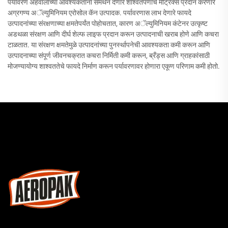
पर्यावरण अहवालाच्या आवश्यकतांना समर्थन देणारे शाश्वतपणाचे मेट्रिक्स प्रदान करणारे
अग्रगण्य अॅल्युमिनियम एरोसोल कॅन उत्पादक. पर्यावरणास लाभ देणारे फायदे
उत्पादनांच्या संरक्षणाच्या क्षमतेपर्यंत पोहोचतात, कारण अॅल्युमिनियम कंटेनर उत्कृष्ट
अडथळा संरक्षण आणि दीर्घ शेल्फ लाइफ प्रदान करून उत्पादनाची खराब होणे आणि कचरा
टाळतात. या संरक्षण क्षमतेमुळे उत्पादनांच्या पुनर्स्थापनेची आवश्यकता कमी करून आणि
उत्पादनाच्या संपूर्ण जीवनचक्रात कचरा निर्मिती कमी करून, ब्रँड्स आणि ग्राहकांसाठी
मोजण्यायोग्य शाश्वततेचे फायदे निर्माण करून पर्यावरणावर होणारा एकूण परिणाम कमी होतो.