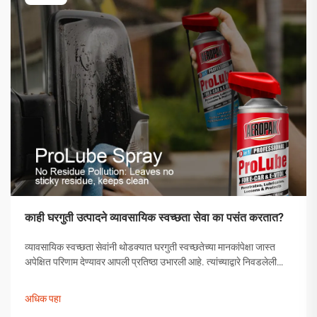
काही घरगुती उत्पादने व्यावसायिक स्वच्छता सेवा का पसंत करतात?
व्यावसायिक स्वच्छता सेवांनी थोडक्यात घरगुती स्वच्छतेच्या मानकांपेक्षा जास्त
अपेक्षित परिणाम देण्यावर आपली प्रतिष्ठा उभारली आहे. त्यांच्याद्वारे निवडलेली
उत्पादने अनियंत्रित निवड नसून, त्यांची प्रभावीता सिद्ध झालेली अशी
काळजीपूर्वक निवडलेली उपाययोजना आहेत.
अधिक पहा