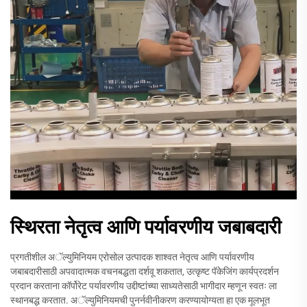
स्थिरता नेतृत्व आणि पर्यावरणीय जबाबदारी
प्रगतीशील अॅल्युमिनियम एरोसोल उत्पादक शाश्वत नेतृत्व आणि पर्यावरणीय
जबाबदारीसाठी अपवादात्मक वचनबद्धता दर्शवू शकतात, उत्कृष्ट पॅकेजिंग कार्यप्रदर्शन
प्रदान करताना कॉर्पोरेट पर्यावरणीय उद्दीष्टांच्या साध्यतेसाठी भागीदार म्हणून स्वतः ला
स्थानबद्ध करतात. अॅल्युमिनियमची पुनर्नवीनीकरण करण्यायोग्यता हा एक मूलभूत