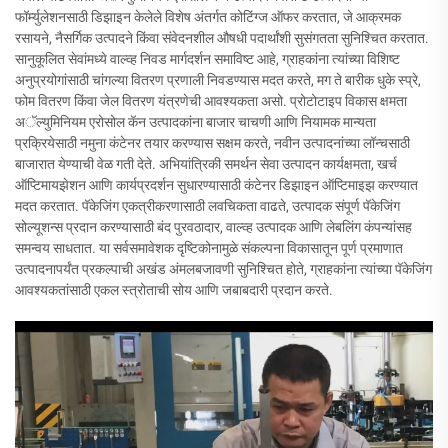
फॉर्म्युलेशनसाठी डिझाइन केलेले विशेष अंतर्गत कोटिंग्ज ऑफर करतात, जे आक्रमक
रसायने, नैसर्गिक उत्पादने किंवा संवेदनशील औषधी पदार्थांशी सुसंगतता सुनिश्चित करतात.
सानुकूलित सेवांमध्ये वाल्व्ह निवड मार्गदर्शन समाविष्ट आहे, ग्राहकांना त्यांच्या विशिष्ट
अनुप्रयोगांसाठी चांगल्या वितरण प्रणाली निवडण्यास मदत करते, मग ते बारीक धुके स्प्रे,
फोम वितरण किंवा जेल वितरण यंत्रणेची आवश्यकता असो. प्रोटोटाइप विकास क्षमता
अॅल्युमिनियम एरोसोल कॅन उत्पादकांना बाजार चाचणी आणि नियामक मान्यता
प्रक्रियेसाठी नमुना कंटेनर तयार करण्यास सक्षम करते, नवीन उत्पादनांच्या लॉन्चसाठी
बाजारात येण्याची वेळ गती देते. अभियांत्रिकी समर्थन सेवा उत्पादन कार्यक्षमता, खर्च
ऑप्टिमायझेशन आणि कार्यप्रदर्शन सुधारण्यासाठी कंटेनर डिझाइन ऑप्टिमाइझ करण्यात
मदत करतात. पॅकेजिंग एकत्रीकरणासाठी लवचिकता वाढते, उत्पादक संपूर्ण पॅकेजिंग
सोल्यूशन्स प्रदान करण्यासाठी बंद पुरवठादार, वाल्व्ह उत्पादक आणि लेबलिंग कंपन्यांसह
समन्वय साधतात. या सर्वसमावेशक दृष्टिकोनामुळे संकल्पना विकासातून पूर्ण प्रमाणात
उत्पादनापर्यंत प्रकल्पाची अखंड अंमलबजावणी सुनिश्चित होते, ग्राहकांना त्यांच्या पॅकेजिंग
आवश्यकतांसाठी एकल स्त्रोताची सोय आणि जबाबदारी प्रदान करते.