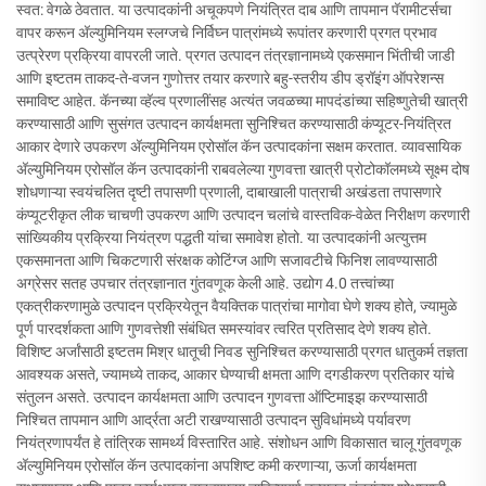
स्वत: वेगळे ठेवतात. या उत्पादकांनी अचूकपणे नियंत्रित दाब आणि तापमान पॅरामीटर्सचा
वापर करून अ‍ॅल्युमिनियम स्लग्जचे निर्विघ्न पात्रांमध्ये रूपांतर करणारी प्रगत प्रभाव
उत्प्रेरण प्रक्रिया वापरली जाते. प्रगत उत्पादन तंत्रज्ञानामध्ये एकसमान भिंतीची जाडी
आणि इष्टतम ताकद-ते-वजन गुणोत्तर तयार करणारे बहु-स्तरीय डीप ड्रॉइंग ऑपरेशन्स
समाविष्ट आहेत. कॅनच्या व्हॅल्व प्रणालींसह अत्यंत जवळच्या मापदंडांच्या सहिष्णुतेची खात्री
करण्यासाठी आणि सुसंगत उत्पादन कार्यक्षमता सुनिश्चित करण्यासाठी कंप्यूटर-नियंत्रित
आकार देणारे उपकरण अ‍ॅल्युमिनियम एरोसॉल कॅन उत्पादकांना सक्षम करतात. व्यावसायिक
अ‍ॅल्युमिनियम एरोसॉल कॅन उत्पादकांनी राबवलेल्या गुणवत्ता खात्री प्रोटोकॉलमध्ये सूक्ष्म दोष
शोधणाऱ्या स्वयंचलित दृष्टी तपासणी प्रणाली, दाबाखाली पात्राची अखंडता तपासणारे
कंप्यूटरीकृत लीक चाचणी उपकरण आणि उत्पादन चलांचे वास्तविक-वेळेत निरीक्षण करणारी
सांख्यिकीय प्रक्रिया नियंत्रण पद्धती यांचा समावेश होतो. या उत्पादकांनी अत्युत्तम
एकसमानता आणि चिकटणारी संरक्षक कोटिंग्ज आणि सजावटीचे फिनिश लावण्यासाठी
अग्रेसर सतह उपचार तंत्रज्ञानात गुंतवणूक केली आहे. उद्योग 4.0 तत्त्वांच्या
एकत्रीकरणामुळे उत्पादन प्रक्रियेतून वैयक्तिक पात्रांचा मागोवा घेणे शक्य होते, ज्यामुळे
पूर्ण पारदर्शकता आणि गुणवत्तेशी संबंधित समस्यांवर त्वरित प्रतिसाद देणे शक्य होते.
विशिष्ट अर्जांसाठी इष्टतम मिश्र धातूची निवड सुनिश्चित करण्यासाठी प्रगत धातुकर्म तज्ञता
आवश्यक असते, ज्यामध्ये ताकद, आकार घेण्याची क्षमता आणि दगडीकरण प्रतिकार यांचे
संतुलन असते. उत्पादन कार्यक्षमता आणि उत्पादन गुणवत्ता ऑप्टिमाइझ करण्यासाठी
निश्चित तापमान आणि आर्द्रता अटी राखण्यासाठी उत्पादन सुविधांमध्ये पर्यावरण
नियंत्रणापर्यंत हे तांत्रिक सामर्थ्य विस्तारित आहे. संशोधन आणि विकासात चालू गुंतवणूक
अ‍ॅल्युमिनियम एरोसॉल कॅन उत्पादकांना अपशिष्ट कमी करणाऱ्या, ऊर्जा कार्यक्षमता