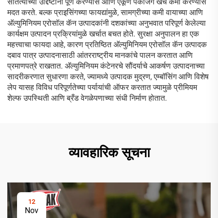
सातत्याच्या उद्दिष्टांना पूर्ण करण्यास आणि एकूण पॅकेजिंग खर्च कमी करण्यास
मदत करते. बल्क प्राइसिंगच्या फायद्यांमुळे, सामग्रीच्या कमी वायाच्या आणि
अ‍ॅल्युमिनियम एरोसॉल कॅन उत्पादकांनी दशकांच्या अनुभवात परिपूर्ण केलेल्या
कार्यक्षम उत्पादन प्रक्रियांमुळे खर्चात बचत होते. सुरक्षा अनुपालन हा एक
महत्त्वाचा फायदा आहे, कारण प्रतिष्ठित अ‍ॅल्युमिनियम एरोसॉल कॅन उत्पादक
दबाव पात्र उत्पादनासाठी आंतरराष्ट्रीय मानकांचे पालन करतात आणि
प्रमाणपत्रे राखतात. अ‍ॅल्युमिनियम कंटेनरचे सौंदर्याचे आकर्षण उत्पादनाच्या
सादरीकरणात सुधारणा करते, ज्यामध्ये उत्पादक मुद्रण, एम्बॉसिंग आणि विशेष
लेप यासह विविध परिपूर्णतेच्या पर्यायांची ऑफर करतात ज्यामुळे प्रीमियम
शेल्फ उपस्थिती आणि ब्रँड वेगळेपणाच्या संधी निर्माण होतात.
व्यावहारिक सूचना
12
Nov