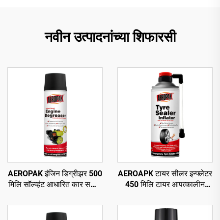
नवीन उत्पादनांच्या शिफारसी
AEROPAK इंजिन डिग्रीझर 500
AEROAPK टायर सीलर इन्फ्लेटर
मिलि सॉल्व्हंट आधारित कार सफाई
450 मिलि टायर आपत्कालीन
ऑटो डिग्रीझर केअर
दुरुस्ती आणि ट्यूबलेस टायरसाठी
वायू भरणे