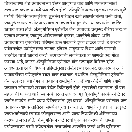
टिकाऊपणा थेट उत्पादनाच्या शेल्फ आयुष्यात वाढ आणि व्यवसायांसाठी
कचऱ्यात कपात यामध्ये रूपांतरित होतो. अ‍ॅल्युमिनियमच्या हलक्या स्वरूपामुळे
पर्यायी पॅकेजिंग सामग्रीच्या तुलनेत परिवहन खर्च लक्षणीयरीत्या कमी होतो,
ज्यामुळे जगभरात मोठ्या प्रमाणात उत्पादने वाहून नेणाऱ्या कंपन्यांना त्वरित
खर्चात बचत होते. अ‍ॅल्युमिनियम एरोसॉल कॅन उत्पादक उत्कृष्ट बॅरियर संरक्षण
प्रदान करतात, ज्यामुळे ऑक्सिजनचे प्रवेश, आर्द्रतेचे शोषण आणि
उत्पादनाच्या गुणवत्तेवर परिणाम करू शकणारे दूषण टाळले जाते. हे संरक्षण
संवेदनशील फॉर्म्युलेशन्स त्यांच्या इच्छित आयुष्यभर स्थिर आणि प्रभावी
राहतील याची खात्री करते. उत्पादनाची लवचिकता हा आणखी एक मोठा
फायदा आहे, कारण अ‍ॅल्युमिनियम एरोसॉल कॅन उत्पादक विशिष्ट ब्रँड
आवश्यकता आणि विपणन उद्दिष्टांनुसार कंटेनरच्या आकार, आकारमान आणि
सजावटीच्या परिपूर्णतेत बदल करू शकतात. स्थापित अ‍ॅल्युमिनियम एरोसॉल
कॅन उत्पादकांच्या वेगवान उत्पादन क्षमतेमुळे तातडीच्या ऑर्डर्स आणि हंगामी
उत्पादन लाँचसाठी लवकर वेळेत डिलिव्हरी होते. गुणवत्तेची एकरूपता ही एक
महत्त्वाची फायदा आहे, ज्यामध्ये प्रगत उत्पादन प्रक्रियांमुळे प्रत्येक कंटेनर
कठोर मापदंड आणि दबाव विशिष्टतांना पूर्ण करतो. अ‍ॅल्युमिनियम एरोसॉल कॅन
उत्पादक व्यापक तांत्रिक समर्थन प्रदान करतात, ज्यामुळे ग्राहकांना उत्कृष्ट
कार्यक्षमतेसाठी त्यांच्या फॉर्म्युलेशन्स आणि वाल्व निवडींमध्ये ऑप्टिमाइझ
करण्यात मदत होते. अ‍ॅल्युमिनियम कंटेनरची पुनर्वापर करण्याची क्षमता
पर्यावरणाच्या प्रति संवेदनशील ग्राहकांना आकर्षित करते आणि ब्रँड्सना