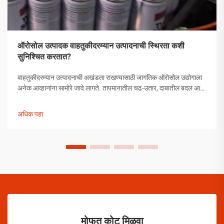
ऑरोसोल उत्पादक वाहतुकीदरम्यान उत्पादनाची स्थिरता कशी
सुनिश्चित करतात?
वाहतुकीदरम्यान उत्पादनाची अखंडता राखण्यासाठी जागतिक ऑरोसोल उद्योगाला
अनेक आव्हानांना सामोरे जावे लागते. तापमानातील चढ-उतार, दाबातील बदल आणि
हाताळणीच्या समस्यांपासून मोकळे व्हायला ऑरोसोल उत्पादकांनी व्यापक
उपाययोजना राबविल्या पाहिजेत.
अधिक पहा
मोफत कोट मिळवा