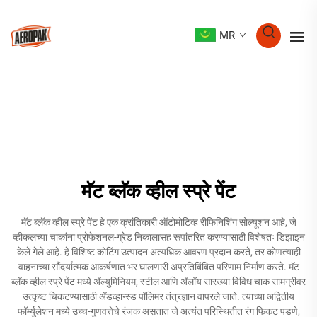
MR
मॅट ब्लॅक व्हील स्प्रे पेंट
मॅट ब्लॅक व्हील स्प्रे पेंट हे एक क्रांतिकारी ऑटोमोटिव्ह रीफिनिशिंग सोल्यूशन आहे, जे
व्हीकलच्या चाकांना प्रोफेशनल-ग्रेड निकालासह रूपांतरित करण्यासाठी विशेषतः डिझाइन
केले गेले आहे. हे विशिष्ट कोटिंग उत्पादन अत्यधिक आवरण प्रदान करते, तर कोणत्याही
वाहनाच्या सौंदर्यात्मक आकर्षणात भर घालणारी अप्रतिबिंबित परिणाम निर्माण करते. मॅट
ब्लॅक व्हील स्प्रे पेंट मध्ये अ‍ॅल्युमिनियम, स्टील आणि अ‍ॅलॉय सारख्या विविध चाक सामग्रीवर
उत्कृष्ट चिकटण्यासाठी अ‍ॅडव्हान्स्ड पॉलिमर तंत्रज्ञान वापरले जाते. त्याच्या अद्वितीय
फॉर्म्युलेशन मध्ये उच्च-गुणवत्तेचे रंजक असतात जे अत्यंत परिस्थितीत रंग फिकट पडणे,