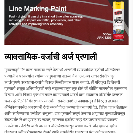
व्यावसायिक-दर्जाची अर्ज प्रणाली
गुणवत्तापूर्ण मॅट काळा चाकांचा स्प्रे पेंटमध्ये असलेली व्यावसायिक-दर्जाची अ‍ॅप्लिकेशन
प्रणाली वापरकर्त्यांना त्यांच्या अनुभवाच्या पातळी किंवा उपलब्ध साधनसंपत्तीपासून
स्वतंत्रपणे कारखाना-दर्जाचे निकाल मिळविण्यास शक्य बनवते. ही परिष्कृत डिलिव्हरी
प्रणाली अचूक अभियांत्रिकी स्प्रे नोझल्सपासून सुरू होते जी कोटिंग सामग्रीला एकसमान
वितरण आणि चिकण पृष्ठभाग तयार करण्यासाठी आदर्श कण आकारात परिवर्तित करतात.
चल स्प्रे पॅटर्न नियंत्रण वापरकर्त्यांना संकरी तपशील कामापासून ते विस्तृत पृष्ठभाग
अ‍ॅप्लिकेशनपर्यंत आवरणाची रुंदी समायोजित करण्याची परवानगी देते, विविध चाक डिझाइन
आणि रंगविण्याच्या पसंतीला अनुरूप. दाब प्रणाली संपूर्ण कॅनच्या आयुष्यात सुरूवातीपासून
शेवटपर्यंत स्थिर प्रवाह दर राखते, खालच्या दर्जाच्या स्प्रे पेंट उत्पादनांमध्ये सामान्य
असलेल्या स्पॅटरिंग आणि असमान अ‍ॅप्लिकेशनपासून बचाव करते. अ‍ॅडव्हान्स्ड व्हॉल्व
तंत्रज्ञान ब्लॉक होण्यापासून रोखते आणि कामगिरीत घसरण न येता अनेक सुरुवात-