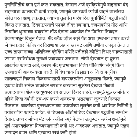
पुनर्निर्मितीचे काम पूर्ण करू शकतात. वेगवान अर्ज प्रक्रियेमुळे वाहनाचा बंद
राहण्याचा कालावधी कमी राहतो, ज्यामुळे वापरकर्ते त्यांची वाहने तासांतच
सेवेत परत आणू शकतात, ज्याच्या तुलनेत पारंपारिक पुनर्निर्मिती पद्धतींसाठी
दिवस लागतात. टिकाऊपणाचे फायदे तीव्र हवामान, रस्त्यावरील मीठ आणि
नियमित धुण्याच्या चक्रांना तोंड देताना आकर्षक मॅट फिनिश टिकवून
ठेवण्यामधून दिसून येतात. मॅट ब्लॅक व्हील स्प्रे पेंट अशा पृष्ठभाग तयार करते
जे चमकदार फिनिशवर दिसणार्‍या लहान खरचट आणि उणीवा लपवून ठेवतात.
उच्च तापमानाच्या अतिरिक्त ब्रेकिंग परिस्थितीतही कोटिंग स्थिर राहण्यासाठी
उष्णता प्रतिरोधक गुणधर्म जबाबदार असतात. सोपी देखभाल हा दुसरा
आकर्षक फायदा आहे, कारण मॅट पृष्ठभागाला विशेष पॉलिशिंग संयुगे किंवा
उपचारांची आवश्यकता नसते. विविध चाक डिझाइन आणि सामग्रीवर
सातत्यपूर्ण निकाल मिळवण्यासाठी वापरकर्त्यांना अनुकूलता मिळते, ज्यामुळे
एकाच वेळी अनेक चाकांवर उपचार करताना सुसंगत देखावा मिळतो.
उत्पादनाच्या शेल्फ आयुष्यभर रंग सातत्य स्थिर राहते, ज्यामुळे मूळ अर्जानंतर
महिने किंवा वर्षांनी टच-अप करणे आवश्यक असल्यास जुळणारे निकाल
मिळतात. चाकांच्या पुनर्स्थापनाच्या पर्यायांच्या तुलनेत कमी अपशिष्ट निर्मिती हे
पर्यावरणीय फायदे आहेत, जे टिकाऊ ऑटोमोटिव्ह देखभाल पद्धतींना समर्थन
देतात. उच्च दर्जाच्या मॅट ब्लॅक व्हील स्प्रे पेंटच्या उत्कृष्ट कव्हरेज क्षमतेमुळे
पूर्ण अपारदर्शकता मिळवण्यासाठी कमी थर आवश्यक असतात, ज्यामुळे एकूण
उत्पादन वापर आणि प्रकल्प खर्च कमी होतो.