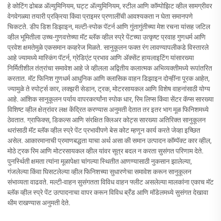
हे कोटिंग ढोबळ अ‍ॅल्युमिनियम, घट्ट अ‍ॅल्युमिनियम, स्टील आणि कॉम्पोझिट व्हील सामग्रीवर
वेगवेगळ्या तयारी प्रक्रिया किंवा प्राइमर प्रणालींची आवश्यकता न घेता समानपणे
चिकटते. डीप डिश डिझाइन, मल्टी-स्पोक पॅटर्न आणि गुंतागुंतीच्या मेश रचना यांसह जटिल
व्हील भूमितीला उच्च-गुणवत्तेच्या मॅट ब्लॅक व्हील स्प्रे पेंटच्या उत्कृष्ट प्रवाह गुणधर्म आणि
प्रवेश क्षमतेमुळे एकसमान कव्हरेज मिळते. सानुकूलन फक्त रंग लावण्यापलीकडे विस्तारले
आहे ज्यामध्ये मास्किंग पॅटर्न, ग्रेडिएंट प्रभाव आणि अ‍ॅक्सेंट हायलाइटिंग यांसारख्या
निर्मितीशील तंत्रांचा समावेश आहे जे व्हीलला अद्वितीय कलात्मक अभिव्यक्तीमध्ये रूपांतरित
करतात. मॅट फिनिश गुणधर्म आधुनिक आणि क्लासिक वाहन डिझाइन दोन्हींना पूरक आहेत,
ज्यामुळे ते स्पोर्ट्स कार, लक्झरी सेडान, ट्रक, मोटरसायकल आणि विशेष वाहनांसाठी योग्य
आहे. आंशिक सानुकूलन पर्याय वापरकर्त्यांना स्पोक धार, रिम लिप्स किंवा सेंटर कॅप्स सारख्या
विशिष्ट व्हील क्षेत्रांवर लक्ष केंद्रित करण्यास अनुमती देतात तर इतर भाग मूळ फिनिशमध्ये
ठेवतात. ग्राफिक्स, डिकल्स आणि संरक्षित क्लिअर कोट्स सारख्या अतिरिक्त सानुकूलन
थरांसाठी मॅट ब्लॅक व्हील स्प्रे पेंट प्रभावीपणे बेस कोट म्हणून कार्य करते जेव्हा इच्छित
असेल. आकारमानाची प्रमाणबद्धता याचा अर्थ असा की समान उत्पादन कॉम्पॅक्ट कार व्हील,
मोठे ट्रक रिम आणि मोटरसायकल व्हील यांवर सूत्र बदल न करता सुसंगत परिणाम देते.
पुनर्स्थिती क्षमता त्यांना मूळापेक्षा चांगल्या स्थितीत आणण्यासाठी नुकसान झालेल्या,
गंजलेल्या किंवा घिसटलेल्या व्हील फिनिशच्या सुधारणेचा समावेश करून सानुकूलन
संभाव्यता वाढवते. मल्टी-वाहन सुसंगतता विविध वाहन फ्लीट असलेल्या मालकांना एकाच मॅट
ब्लॅक व्हील स्प्रे पेंट उत्पादनाचा वापर करून विविध ब्रँड आणि मॉडेलमध्ये सुसंगत देखावा
थीम राखण्यास अनुमती देते.