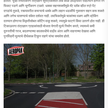
होतात. यूव्ही स्थिरीकरण तंत्रज्ञान सूर्यप्रकाशात लांब काळ उघड्यावर राहिल्याने होणारे रंग
फिकट पडणे आणि चूर्णीकरण टाळते. धक्का सहनशक्तीमुळे मॅट ब्लॅक व्हील स्प्रे पेंट
दगडांचे तुकडे, रस्त्यावरील कचऱ्याचे धक्के आणि लहान धडकींचे नुकसान सहन करू शकते
आणि लगेच घासण्याचे संकेत दर्शवत नाही. लवचिकतेमुळे चाकांच्या वळण आणि ब्रेकिंग
दरम्यान होणाऱ्या विकृतीसोबत कोटिंग वाकू शकते, ज्यामुळे फाटणे किंवा उतरणे होत नाही. ही
टिकाऊपणा तंत्रज्ञान ग्राहकांसाठी मोजता येणारी मूल्ये निर्माण करते, ज्यामध्ये कमी
दुरुस्तीची गरज, बदलण्याच्या कालावधीचे वाढीव अंतर आणि वाहनाच्या देखावा आणि
पुनर्विक्री मूल्याचे दीर्घकाळ टिकून राहणे यांचा समावेश होतो.