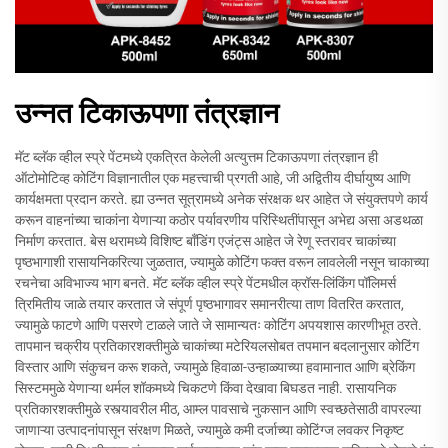
उन्नत टिकाऊपणा तंत्रज्ञान
मॅट ब्लॅक व्हील स्प्रे पेंटमध्ये एकत्रित केलेली अत्युत्तम टिकाऊपणा तंत्रज्ञान ही
ऑटोमोटिव्ह कोटिंग विज्ञानातील एक महत्त्वाची प्रगती आहे, जी अद्वितीय दीर्घायुष्य आणि
कार्यक्षमता प्रदान करते. ह्या उन्नत सूत्रामध्ये अनेक संरक्षक थर आहेत जे संयुक्तपणे कार्य
करून वाहनांच्या चाकांना येणाऱ्या कठोर पर्यावरणीय परिस्थितींपासून अभेद्य असा अडथळा
निर्माण करतात. बेस थरामध्ये विशिष्ट बाँडिंग एजंट्स आहेत जे रेणू स्तरावर चाकांच्या
पृष्ठभागाशी रासायनिकरित्या जुळतात, ज्यामुळे कोटिंग फक्त वरून लावलेली नसून चाकाच्या
रचनेचा अविभाज्य भाग बनते. मॅट ब्लॅक व्हील स्प्रे पेंटमधील क्रॉस-लिंकिंग पॉलिमर्स
त्रिमितीय जाळे तयार करतात जे संपूर्ण पृष्ठभागावर समानरीत्या ताण वितरित करतात,
ज्यामुळे फाटणे आणि पसरणे टाळले जाते जे सामान्यतः कोटिंग अपयशास कारणीभूत ठरते.
तापमान चक्रीय प्रतिकारशक्तीमुळे चाकांच्या मटेरियलसोबत तपमान बदलानुसार कोटिंग
विस्तार आणि संकुचन करू शकते, ज्यामुळे हिवाळा-उन्हाळ्याच्या हवामानात आणि ब्रेकिंग
सिस्टममुळे येणाऱ्या थर्मल शॉकमध्ये चिकटणे किंवा देखावा बिघडत नाही. रासायनिक
प्रतिकारशक्तीमुळे रस्त्यावरील मीठ, आम्ल पावसाचे नुकसान आणि स्वच्छतेसाठी वापरल्या
जाणाऱ्या उत्पादनांपासून संरक्षण मिळते, ज्यामुळे कमी दर्जाच्या कोटिंग्ज लवकर निकृष्ट