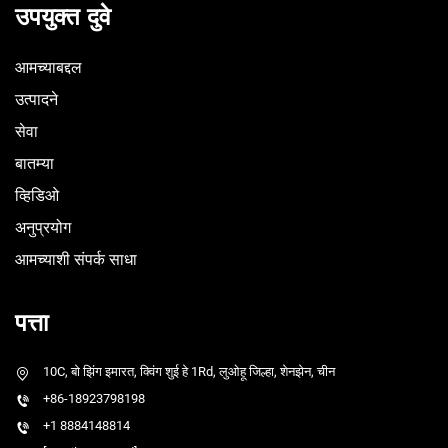
उपयुक्त दुवे
आमच्याबद्दल
उत्पादने
सेवा
बातम्या
व्हिडिओ
अनुप्रयोग
आमच्याशी संपर्क साधा
पत्ता
10C, बो झिंग इमारत, क्विंग शुई हे 1Rd, लुओहू जिल्हा, शेनझेन, चीन
+86-18923798198
+1 8884148814