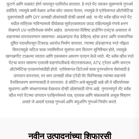
फुटणे आणि वाळवंट होणे यापासून प्रतिरोध करतात. हे स्प्रे पेंट लवकर सुकण्याचे गुणधर्म
दर्शविते, ज्यामुळे कमी वेळात अनेक कोट लावता येतात, ज्यामुळे ते प्रोफेशनल ऑटोमोटिव्ह
दुकानांसाठी आणि DIY उत्साही लोकांसाठी दोन्ही आदर्श आहे. या मॅट ब्लॅक व्हील स्प्रे पेंट
मधील तांत्रिक नाविन्यामध्ये दीर्घकाळ सूर्यप्रकाशाला उघड राहिल्यामुळे रंगाचे क्षरण
रोखणारे UV-प्रतिरोधक संयौग आहेत. उत्पादनात विशिष्ट हार्डनिंग एजंट्स असतात जे
वाहनाच्या वापरादरम्यान सामान्यतः आढळणार्‍या रोड डेब्रिस, ब्रेक डस्ट आणि रासायनिक
दूषित पदार्थांपासून टिकाऊ अवरोध निर्माण करतात. त्याच्या अ‍ॅडव्हान्स्ड स्प्रे नॉझल
सिस्टममुळे जटिल चाक ज्यामितीभर सुसंगत कण वितरण सुनिश्चित होते, ज्यामुळे
खणखणीट टाळल्या जातात आणि एकसमान आवरण प्रदान केले जाते. मॅट ब्लॅक व्हील स्प्रे
पेंटचा वापर सामान्य प्रवासी वाहनांपलीकडे मोटारसायकल, ATV, ट्रेलर आणि कस्टम
ऑटोमोटिव्ह प्रकल्पांसाठीही होतो. प्रोफेशनल डिटेलर्स चाक पुनर्स्थापना सेवांसाठी हे
उत्पादन वापरतात, तर कार उत्साही लोक ट्रेंडी मॅट फिनिशसह त्यांच्या वाहनांचे
वैयक्तिकरण करण्यासाठी ते वापरतात. हे कोटिंग असे बहुमुखी आहे की ते सौंदर्यात्मक
सुधारणा आणि संरक्षणात्मक देखभाल दोन्ही उद्देशांसाठी योग्य आहे. गुणवत्तापूर्ण मॅट ब्लॅक
व्हील स्प्रे पेंटच्या उत्पादन प्रक्रियेमध्ये राळ, द्रावक आणि संकलकांचे अचूक मिश्रण
असते जे आदर्श प्रवाह गुणधर्म आणि क्यूअरिंग गुणधर्म निर्माण करते.
नवीन उत्पादनांच्या शिफारसी