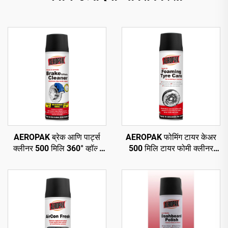
AEROPAK ब्रेक आणि पार्ट्स
AEROPAK फोमिंग टायर केअर
क्लीनर 500 मिलि 360° व्हॉल्व
500 मिलि टायर फोमी क्लीनर
सेकंदात स्वच्छ करा ब्रेकसाठी
कोणत्याही घासण्याची किंवा कठीण
कामाची गरज नाही