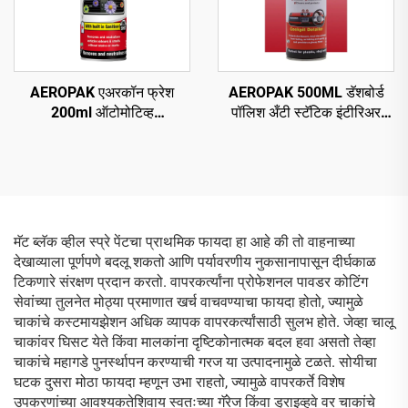
AEROPAK एअरकॉन फ्रेश
AEROPAK 500ML डॅशबोर्ड
200ml ऑटोमोटिव्ह
पॉलिश अँटी स्टॅटिक इंटीरिअर
डीओडोरायझेशन आणि एअर
क्लीन अँड प्रोटेक्ट
रिफ्रेशमेंट
मॅट ब्लॅक व्हील स्प्रे पेंटचा प्राथमिक फायदा हा आहे की तो वाहनाच्या
देखाव्याला पूर्णपणे बदलू शकतो आणि पर्यावरणीय नुकसानापासून दीर्घकाळ
टिकणारे संरक्षण प्रदान करतो. वापरकर्त्यांना प्रोफेशनल पावडर कोटिंग
सेवांच्या तुलनेत मोठ्या प्रमाणात खर्च वाचवण्याचा फायदा होतो, ज्यामुळे
चाकांचे कस्टमायझेशन अधिक व्यापक वापरकर्त्यांसाठी सुलभ होते. जेव्हा चालू
चाकांवर घिसट येते किंवा मालकांना दृष्टिकोनात्मक बदल हवा असतो तेव्हा
चाकांचे महागडे पुनर्स्थापन करण्याची गरज या उत्पादनामुळे टळते. सोयीचा
घटक दुसरा मोठा फायदा म्हणून उभा राहतो, ज्यामुळे वापरकर्ते विशेष
उपकरणांच्या आवश्यकतेशिवाय स्वतःच्या गॅरेज किंवा ड्राइव्हवे वर चाकांचे