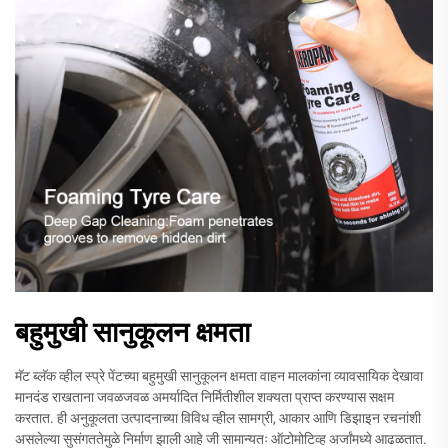
बहुमुखी सानुकूलन क्षमता
मॅट ब्लॅक व्हील स्प्रे पेंटच्या बहुमुखी सानुकूलन क्षमता वाहन मालकांना व्यावसायिक देखावा
मानदंड राखताना जवळजवळ अमर्यादित निर्मितीशील शक्यता प्राप्त करण्यास सक्षम
करतात. ही अनुकूलता उत्पादनाच्या विविध व्हील सामग्री, आकार आणि डिझाइन रचनांशी
असलेल्या सुसंगततेमुळे निर्माण झाली आहे जी सामान्यतः ऑटोमोटिव्ह अर्जांमध्ये आढळतात.