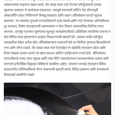
थांबवण्याच्या चक्रांना सक्षम करते. मॅट काळा चाक स्प्रे पेंटच्या फॉर्म्युलामध्ये प्रवाह
सुधारक असतात जे कार्यकाळ वाढवतात, ज्यामुळे वापरकर्ते कोटिंग सेट होण्यापूर्वी
ओव्हरलॅपिंग क्षेत्र निर्विघ्नपणे मिसळू शकतात आणि लहान अ‍ॅप्लिकेशन त्रुटी सुधारू
शकतात. स्व-समतोल गुणधर्म स्वयंचलितपणे ब्रश मार्क्स आणि स्प्रे टेक्सचर अनियमितता
दूर करतात, विशेष तंत्रज्ञानाची आवश्यकता न घेता चिकण व्यावसायिक फिनिश तयार
करतात. अंतर्भूत प्रायमर सुसंगतता मूलभूत स्वच्छतेपलीकडे अतिरिक्त तयारीच्या पायऱ्या न
घेता विविध चाक पृष्ठभागांना उत्कृष्ट चिकटण्याची खात्री देते. लवकर-फ्लॅश फॉर्म्युला
व्यावहारिक वेळेत अनेक कोट अ‍ॅप्लिकेशन्सना परवानगी देते तर फिनिश गुणवत्ता बिघडविणारे
रन्स आणि सॅग्स टाळते. मॅट काळा चाक स्प्रे पेंटमधील रंग खोलीचे तंत्रज्ञान खोल आणि
स्थिर देखावा प्रदान करते जो महाग पावडर कोटिंग प्रक्रियांना स्पर्धा देतो. अ‍ॅप्लिकेशन
प्रणालीमध्ये स्पष्ट वापर सूचक आणि लांब पेंटिंग सत्रांदरम्यान वापरकर्त्याच्या थकवा कमी
करणारी इर्गोनॉमिक डिझाइन वैशिष्ट्ये समाविष्ट आहेत. तापमान भरपाई तंत्रज्ञान विविध
वातावरणीय परिस्थितींमध्ये योग्य गाळण्याची खात्री करते, विविध हवामान आणि हंगामांमध्ये
विश्वासार्ह कामगिरी राखते.