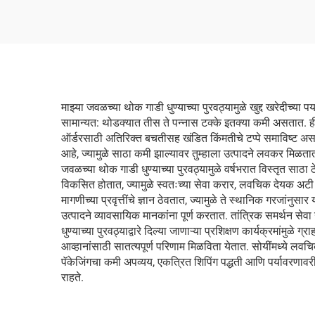
माझ्या जवळच्या थोक गाडी धुण्याच्या पुरवठ्यामुळे खुद्द खरेदीच्
सामान्यत: थोडक्यात तीस ते पन्नास टक्के इतक्या कमी असतात. ही 
ऑर्डरसाठी अतिरिक्त बचतीसह खंडित किंमतीचे टप्पे समाविष्ट असतात
आहे, ज्यामुळे साठा कमी झाल्यावर तुम्हाला उत्पादने लवकर मिळतात. 
जवळच्या थोक गाडी धुण्याच्या पुरवठ्यामुळे वर्षभरात विस्तृत साठा 
विकसित होतात, ज्यामुळे स्वतःच्या सेवा करार, लवचिक देयक अटी आणि
मागणीच्या प्रवृत्तींचे ज्ञान ठेवतात, ज्यामुळे ते स्थानिक गरजांनुस
उत्पादने व्यावसायिक मानकांना पूर्ण करतात. तांत्रिक समर्थन सेव
धुण्याच्या पुरवठ्याद्वारे दिल्या जाणाऱ्या प्रशिक्षण कार्यक्रमांम
आव्हानांसाठी सातत्यपूर्ण परिणाम मिळविता येतात. सोयींमध्ये लव
पॅकेजिंगचा कमी अपव्यय, एकत्रित शिपिंग पद्धती आणि पर्यावरणावरील
राहते.