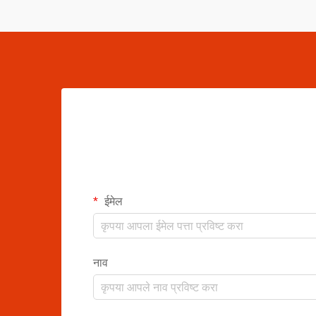
ईमेल
नाव