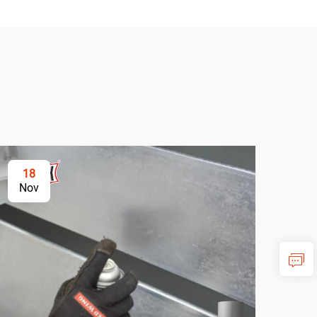
18
2
Nov
No