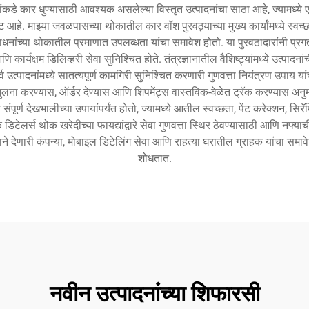
ठादारांकडे कार धुण्यासाठी आवश्यक असलेल्या विस्तृत उत्पादनांचा साठा आहे, ज्याम
ट आहे. माझ्या जवळपासच्या थोकातील कार वॉश पुरवठ्याच्या मुख्य कार्यांमध्ये स्वच्छ
धनांच्या थोकातील प्रमाणात उपलब्धता यांचा समावेश होतो. या पुरवठादारांनी प्रग
 कार्यक्षम डिलिव्हरी सेवा सुनिश्चित होते. तंत्रज्ञानातील वैशिष्ट्यांमध्ये उत्पा
्व उत्पादनांमध्ये सातत्यपूर्ण कामगिरी सुनिश्चित करणारी गुणवत्ता नियंत्रण उप
ुलना करण्यास, ऑर्डर देण्यास आणि शिपमेंट्स वास्तविक-वेळेत ट्रॅक करण्यास अनुम
ंपूर्ण देखभालीच्या उपायांपर्यंत होतो, ज्यामध्ये आतील स्वच्छता, पेंट करेक्शन, सि
लर्स थोक खरेदीच्या फायद्यांद्वारे सेवा गुणवत्ता स्थिर ठेवण्यासाठी आणि नफ्या
ाने देणारी कंपन्या, मोबाइल डिटेलिंग सेवा आणि राहत्या घरातील ग्राहक यांचा समावेश
शोधतात.
नवीन उत्पादनांच्या शिफारसी