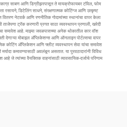
ध्ये एकाग्र साबण आणि डिग्रीझरपासून ते मायक्रोफायबर टॉवेल, फोम
ता रसायने, डिटेलिंग साधने, संरक्षणात्मक कोटिंग्ज आणि उत्कृष्ट
त वितरण नेटवर्क आणि रणनीतिक गोदामांच्या स्थानांचा वापर केला
दनांची ताजेपणा ट्रॅक करणारी प्रगत साठा व्यवस्थापन प्रणाली, खरेदी
ाय यांचा समावेश आहे. माझ्या जवळपासच्या अनेक थोकातील कार वॉश
ती देणाऱ्या मोबाइल अ‍ॅप्लिकेशन्स आणि ऑनलाइन पोर्टल्सचा वापर
रॅमिक कोटिंग अ‍ॅप्लिकेशन आणि फ्लीट व्यवस्थापन सेवा यांचा समावेश
ची मर्यादा कमावण्यासाठी अवलंबून असतात. या पुरवठादारांनी विविध
 आहे जे त्यांच्या वैयक्तिक वाहनांसाठी व्यावसायिक-दर्जाचे परिणाम