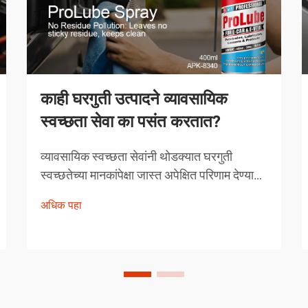
काही घरगुती उत्पादने व्यावसायिक
स्वच्छता सेवा का पसंत करतात?
व्यावसायिक स्वच्छता सेवांनी थोडक्यात घरगुती
स्वच्छतेच्या मानकांपेक्षा जास्त अपेक्षित परिणाम देण्यावर
आपली प्रतिष्ठा उभारली आहे. त्यांच्याद्वारे निवडलेली
अधिक पहा
उत्पादने अनियंत्रित निवड नसून, त्यांची प्रभावीता
सिद्ध झालेली अशी काळजीपूर्वक निवडलेली
उपाययोजना आहेत.