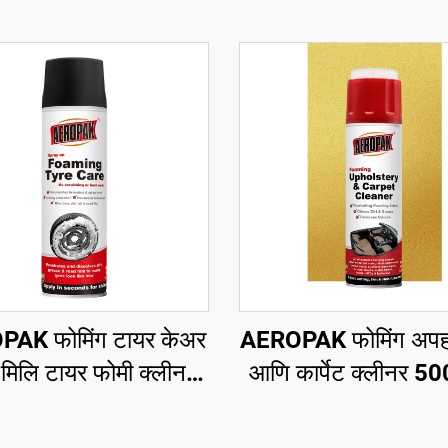
AK फोमिंग टायर केअर
AEROPAK फोमिंग अपहोल
मिलि टायर फोमी क्लीनर
आणि कार्पेट क्लीनर 50
त्याही घासण्याची किंवा
सर्वसाधारण क्लीन
ीण कामाची गरज नाही