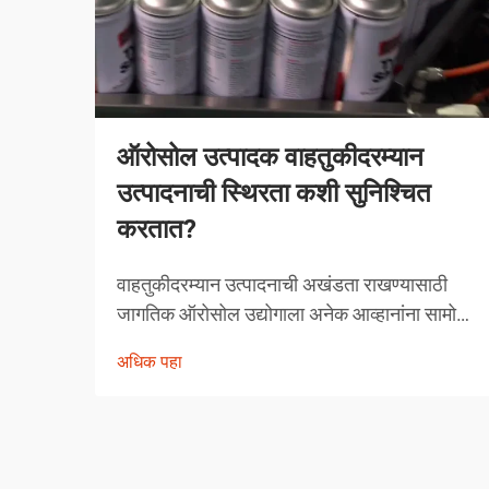
ऑरोसोल उत्पादक वाहतुकीदरम्यान
उत्पादनाची स्थिरता कशी सुनिश्चित
करतात?
वाहतुकीदरम्यान उत्पादनाची अखंडता राखण्यासाठी
जागतिक ऑरोसोल उद्योगाला अनेक आव्हानांना सामोरे
जावे लागते. तापमानातील चढ-उतार, दाबातील बदल
अधिक पहा
आणि हाताळणीच्या समस्यांपासून मोकळे व्हायला
ऑरोसोल उत्पादकांनी व्यापक उपाययोजना राबविल्या
पाहिजेत.