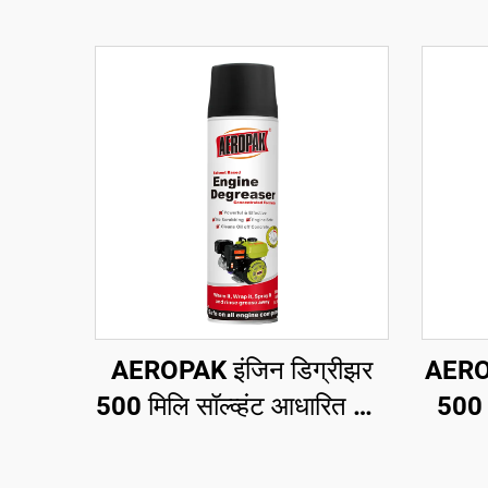
AEROPAK इंजिन डिग्रीझर
AEROP
500 मिलि सॉल्व्हंट आधारित कार
500 
सफाई ऑटो डिग्रीझर केअर
कोण
कठ