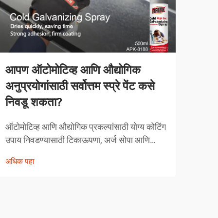
आपण ऑटोमोटिव्ह आणि औद्योगिक
स्वत
अनुप्रयोगांसाठी सर्वोत्तम स्प्रे पेंट कसे
उत्प
निवडू शकता?
शक
ऑटोमोटिव्ह आणि औद्योगिक प्रकल्पांसाठी योग्य कोटिंग
आजच्या
उपाय निवडण्यासाठी टिकाऊपणा, अर्ज सोपा आणि
उत्पा
कार्यक्षमता वैशिष्ट्ये यांचा काळजीपूर्वक विचार करणे
मजबूत
अधिक पहा
अधिक
आवश्यक असते. आधुनिक स्प्रे पेंटिंग तंत्रज्ञानाने तज्ञ
एक शक
कसे दृष्टिकोन घेतात यात क्रांती घडवली आहे...
म्हणज
वापर.