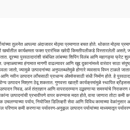
या पर्यायांच्या तुलनेत आपल्या अंदाजावर मोठ्या प्रमाणात बचत होते. थोकात मोठ्या
खर्चातील कार्यक्षमता फक्त प्रारंभिक खरेदी किमतीपलीकडे विस्तारलेली असते, ज्
. दूरच्या पुरवठादारांशी संबंधित लांबच्या शिपिंग विलंब आणि महागड्या फ्रेट शुल्
उन्हाळ्याच्या हंगामात मागणी वाढल्यावर आणि खुद्द दुकानांमध्ये वारंवार साठा संपुष्
ठेवला जातो, ज्यामुळे उत्पादनांच्या अनुपलब्धतेमुळे होणारे व्यवसाय विघ्न टाळले जा
 नवीन उत्पादन लाँचसाठी प्राधान्य अ‍ॅक्सेससाठी संधी निर्माण होते. हे पुरवठादार 
ार योग्य उत्पादन मिश्रण ठेवू शकतात. गुणवत्ता खात्री कार्यक्रमांमुळे स्थापित ब्रँड्
ा उत्पादन निवड, अर्ज तंत्रज्ञान आणि वापरादरम्यान उद्भवणाऱ्या समस्यांचे निराक
ुळे ग्राहकांना उत्पादनांची प्रभावीपणे वापर करण्यास मदत होते, वाया जाणारा तोटा कम
चिक उचलण्याच्या पर्याय, नियोजित डिलिव्हरी सेवा आणि विविध कामाच्या वेळांनुसा
 परिणाम कमी करणाऱ्या पर्यावरण-अनुकूल उत्पादन पर्यायांच्या माध्यमातून पर्यावरण