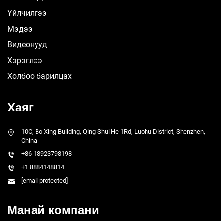
Үйлчилгээ
Мэдээ
Видеонууд
Хэрэглээ
Холбоо барилцах
Хаяг
10C, Bo Xing Building, Qing Shui He 1Rd, Luohu District, Shenzhen,
China
+86-18923798198
+1 8884148814
[email protected]
Манай компани