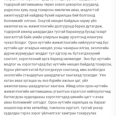
тодорхой автомашины төрөл эсвэл цэвэрлэх асуудалд
үндэслэн хувь хүнд тохирсон зөвлөгөө авах, мэдлэгтэй
ажилтнуудтай найдвар бүхий харилцаа бий болгоход
боломжийг олгоно. Онцгой нөхцөл байдлын хариу үйл
ажиллагаа нь жижиглэнгийн дэлгүүрүүд бараа дутагдаж,
тодорхой ажилд шаардагдах тусгай бараанууд бусад газарт
хангалтгүй байх үеийн улирлын өндөр эрэлтэнд ялангуяа
чухал болдог. Орон нутгийн жижиглэнгийн нийлүүлэгчид бүс
нутгийн цаг агаарын нөхцөл, усны чанарын ялгаа, экологийн
дүрэм журмуудыг мэддэг тул эдгээр нь бүтээгдэхүүний
сонголт, хэрэглээний арга барилд нөлөөлдөг. Энэ бүс нутгийн
мэдлэг нь хэрэглэгчдэд бүс нутгийн нөхцөл байдалд тохирсон,
бүрэн үйлчилгээтэй бүтээгдэхүүн сонгоход, мөн холбогдох
экологийн стандартын шаардлагыг хангахад тусалдаг. Уян
хатан авах хугацаа нь янз бүрийн ажлын цаг, үйл
ажиллагааны шаардлагыг хангана. Иймд олон орон нутгийн
жижиглэнгийн автомашины угаалтын хэрэгсэл нийлүүлэгчид
батлагдсан худалдааны хэрэглэгчдэд шөнийн цагт ч ачаа
авах боломжийг олгодог. Орон нутгийн харилцаа нь барааг
ношоогоор өгөх хөтөлбөр, товлосон хүргэлт, тусгай үнээр
худалдах гэрээ зэрэг үйлчилгээг хамтран тохируулах