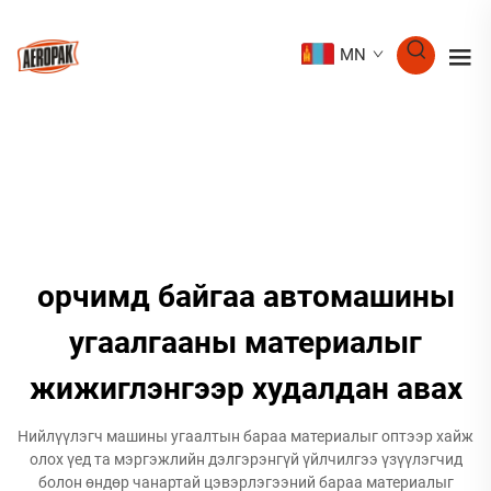
MN
орчимд байгаа автомашины
угаалгааны материалыг
жижиглэнгээр худалдан авах
Нийлүүлэгч машины угаалтын бараа материалыг оптээр хайж
олох үед та мэргэжлийн дэлгэрэнгүй үйлчилгээ үзүүлэгчид
болон өндөр чанартай цэвэрлэгээний бараа материалыг