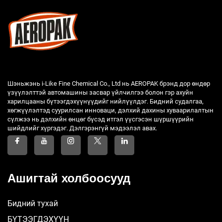
Шэньжэнь i-Like Fine Chemical Co., Ltd нь AEROPAK брэнд дор өндөр
үзүүлэлттэй автомашины засвар үйлчилгээ болон гэр ахуйн
харилцааны бүтээгдэхүүнүүдийг нийлүүлдэг. Бидний судалгаа,
хөгжүүлэлтэд суурилсан инноваци, дэлхий дахины хуваарилалтын
сүлжээ нь дэлхийн өнцөг бүсэд итгэл үүсгэсэн шүршүүрийн
шийдлийг хүргэдэг. Дэлгэрэнгүй мэдээлэл авах.
Ашигтай холбоосууд
Бидний тухай
БҮТЭЭГДЭХҮҮН