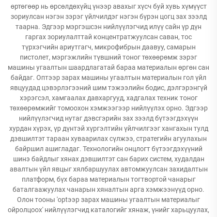
өртөгөөр нь өрсөлдөхүйц үнээр авахыг хүсч буй хувь хүмүүст
зориулсан нэгэн зэрэг үйлчилдэг нэгэн бүрэн цогц зах зээлд
таарна. Эдгээр мэргэшсэн нийлүүлэгчид илүү сайн үр дүн
гаргах зориулалттай концентратжуулсан саван, тос
түрхэгчийн ариутгагч, микрофибрын даавуу, самарын
пистолет, мэргэжлийн түвшний тоног төхөөрөмж зэрэг
машины угаалтын шаардлагатай бараа материалын өргөн сан
байдаг. Оптээр зарах машины угаалтын материалын гол үйл
явцуудад цэвэрлэгээний шим тэжээлийн бодис, дэлгэрэнгүй
хэрэгсэл, хамгаалах давхаргууд, хадгалах техник тоног
төхөөрөмжийг томоохон хэмжээгээр нийлүүлэх орно. Эдгээр
нийлүүлэгчид нутаг дэвсгэрийн зах зээлд бүтээгдэхүүн
хурдан хүрэх, үр дүнтэй хүргэлтийн үйлчилгээг хангахын тулд
дэвшилтэт тараан хуваарилах сүлжээ, стратегийн агуулахын
байршил ашигладаг. Технологийн онцлогт бүтээгдэхүүний
шинэ байдлыг хянах дэвшилтэт сан барих систем, худалдан
авалтын үйл явцыг хялбаршуулах автомжуулсан захидалтын
платформ, бүх бараа материалын тогтвортой чанарыг
баталгаажуулах чанарын хяналтын арга хэмжээнүүд орно.
Олон тооны 'optээр зарах машины угаалтын материалыг
ойролцоох' нийлүүлэгчид каталогийг хянаж, үнийг харьцуулах,