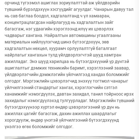
орчинд түгээмэл ашиглах зориулалттай аж үйлдвэрийн
түвшний бүрэлдэхүүн хэсгүүдийг агуулдаг. Чанарын давуу тал
нь сав баглаа боодол, хадгалалтанд ч үл хамааран,
концентрацлагдсан найрлагууд нь хадгалалтын зайг
багасгаж, нэг удаагийн хэрэглээнд илүү их цэвэрлэх
чадварыг хангана. Найралтын автомашины угаалгааны
материалын нийлүүлэгчид шинэ бүтээгдэхүүн, зөв
хадгалалтын нөхцөл, хуурамч орлуулалтгүй баталгаат
найрлагыг хангахын тулд үйлдвэрлэгчтэй шууд хамтран
ажилладаг. Энэ шууд харилцаа нь бүтээгдэхүүний үр дүнтэй
ашиглалтыг дэмжих техникийн баримт, хэрэглээний заавар,
үйлдвэрлэгчийн дэмжлэгийн үйлчилгээд хандах боломжийг
олгодог. Мэргэжлийн цэвэрлэгчид энэхүү тогтмол чанарыг
үйлчилгээний стандартыг хангах, хэрэглэгчийн сэтгэл
ханамжийг нэмэгдүүлэх, давтан захидал, танил тойрноос ирэх
захидалыг нэмэгдүүлэхэд тулгуурладаг. Мэргэжлийн түвшний
бүтээгдэхүүнээр хүртэл өндөр цэвэрлэгээний үр дүн нь
ажиллах цагийг багасгаж, дахин ажиллах шаардлагыг
хорогдуулж, өндөр үнэтэй үйлчилгээний бүтээгдэхүүнд
үнэлгээ өгөх боломжийг олгодог.