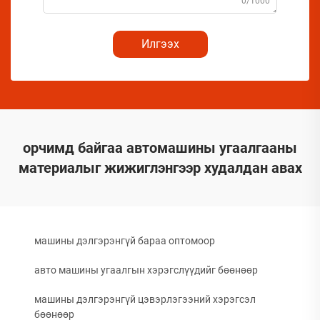
0/1000
Илгээх
орчимд байгаа автомашины угаалгааны
материалыг жижиглэнгээр худалдан авах
машины дэлгэрэнгүй бараа оптомоор
авто машины угаалгын хэрэгслүүдийг бөөнөөр
машины дэлгэрэнгүй цэвэрлэгээний хэрэгсэл
бөөнөөр