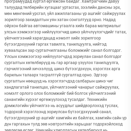
програмуудад хүртэл өргөжсөн байдаг. Хамтрагчийн давуу
талуудад төлбөрийн хугацааг уртасгах, зээлийн дансны эрх,
мөн мөнгөний урсгал, үйл ажиллагааны үр ашгийг сайжруулах
зорилгоор захидалтын уян хатан сонголтууд орно. Надад
ойрхон байгаа автомашины угаалга хийх бараа материалыг
улсын хэмжээгээр нийлүүлэгчид шинэ үйлчлүүлэгчдийг татах,
үйлчилгээний харагдацад нэмэлт хийх зорилгоор
бүтээгдэхүүний гаргах тавилга, танилцуулга, нийтэд
хуваалцсан зар сурталчилгааны боломжийг санал болгодог.
Улсын хэмжээгээр нийлүүлэгчдэд зориулан санал болгодог
сургалтын хөтөлбөрүүд нь гар аргаар үзүүлэх танилцуулга,
гэрчилгээний хичээлүүд, шинэ бүтээгдэхүүн, хэрэглэх арга
барилын талаарх тасралтгүй сургалтад орно. Эдгээр
сургалтын нөөцүүд нь хэрэглэгчдэд салбарын шинэ чиг
хандлагатай танилцах, үйлчилгээний чанарыг сайжруулах,
нэмэлт орлого олох боломжийг бий болгох үйлчилгээний
санангийн хүрээг өргөжүүлэхэд тусалдаг. Техникийн
дэмжлэгийн үйлчилгээ нь асуудлыг шийдвэрлэхэд туслах,
тодорхой хэрэглээнд зориулсан бүтээгдэхүүний санал,
бүтээгдэхүүний үр ашгийг хамгийн их байлгах, хамгийн сайн үр
дүн гаргахын тулд зөв нэвтрэлтийн харьцааг тодорхойлоход
зөвлөгөө өгдөг. Нөөцийн удирдлагын хөтөлбөрүүд нь