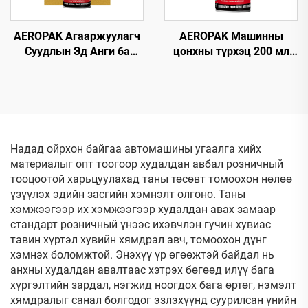
AEROPAK Агааржуулагч
AEROPAK Машинны
Суудлын Эд Анги ба
цонхны түрхэц 200 мл
Цэцэрлэгийн Цэвэрлэгч
Будагдахгүй авто
500мл Олон
цонхны түрхэгч спрей
Зориулалтын Цэвэрлэгч
Надад ойрхон байгаа автомашины угаалга хийх
материалыг опт тоогоор худалдан авбал розничный
тооцоотой харьцуулахад таны төсөвт томоохон нөлөө
үзүүлэх эдийн засгийн хэмнэлт олгоно. Таны
хэмжээгээр их хэмжээгээр худалдан авах замаар
стандарт розничный үнээс ихэвчлэн гучин хувиас
тавин хүртэл хувийн хямдрал авч, томоохон дүнг
хэмнэх боломжтой. Энэхүү үр өгөөжтэй байдал нь
анхны худалдан авалтаас хэтрэх бөгөөд илүү бага
хүргэлтийн зардал, нэгжид ноогдох бага өртөг, нэмэлт
хямдралыг санал болгодог эзлэхүүнд суурилсан үнийн