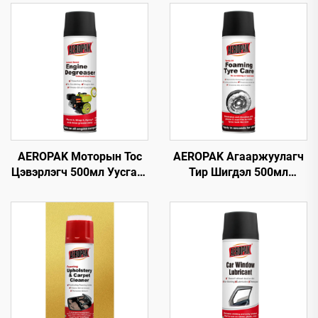
AEROPAK Моторын Тос
AEROPAK Агааржуулагч
Цэвэрлэгч 500мл Уусгагч
Тир Шигдэл 500мл
суулгасан Машины
Тирний Хөөсөн
Цэвэрлэгч Тос Цэвэрлэх
Цэвэрлэгч Арчих эсвэл
Хэрэгсэл
Хүнд Хөдөлмөр
шаардахгүй