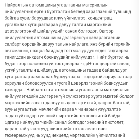
Найралтын автомашины угаалгааны материалын
нийлүүлэгчид өргөн бүртгэлтэй бөгөөд хэрэглээний түвшинд
байгаа хувилбаруудаас илүү үйлчилгээ, концентрац,
үргэлжлэх хугацаагаараа давуу талтай мэргэжлийн
цэвэрлэгээний шийдлүүдийг санал болгодог. Эдгээр
нийлүүлэгчид автомашины дэлгэрэнгүй цэвэрлэгээний
салбарт өөрсдийн давуу талын найрлага, янз бүрийн төрлийн
автомашин, нөхцөл байдалд тогтмол үр дүн өгдөг гэдгээрээ
танигдсан анхдагч брендүүдийг нийлүүлдэг. Нийт бүртгэл нь
будагт хор нөлөөлөхгүй тос цэвэрлэгч, pH-тэнцвэртэй саван,
усгүй угаалтын шийдлүүд, автомашины гадаад байдалд урт
хугацаагаар хамгаалах бүрхүүл зэрэг тодорхой зориулалтаар
зориулан боловсруулсан тусгай цэвэрлэгээний бодисуудыг
хамардаг. Найралтын автомашины угаалгааны материалын
нийлүүлэгчдийн дэлгэрэнгүй сүлжээгээр хүртээмжтэй болдог
мэргэжлийн зэсэгт даавуу нь дэвсгэр ихтэй, цацраг багатай,
зууны угаалтын мөчлөгийн дараа ч чанарын үзүүлэлтээ
алдахгүй өндөр түвшний ширхэгийн технологитой байдаг.
Эдгээр нийлүүлэгчдийн санал болгодог хөөсний пистолет,
даралттай угаалтууд, шингэнийг татан авах тоног
төхөөрөмжүүд нь хүнд нөхцөлд мэргэжлийн үйлчилгээний