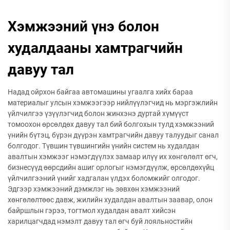
Хэмжээний үнэ болон
худалдааны хамтрагчийн
давуу тал
Надад ойрхон байгаа автомашины угаалга хийх бараа
материалыг улсын хэмжээгээр нийлүүлэгчид нь мэргэжлийн
үйлчилгээ үзүүлэгчид болон жинхэнэ дуртай хүмүүст
томоохон өрсөлдөх давуу тал бий болгохын тулд хэмжээний
үнийн бүтэц, бүрэн дүүрэн хамтрагчийн давуу талуудыг санал
болгодог. Түвшин түвшингийн үнийн систем нь худалдан
авалтын хэмжээг нэмэгдүүлэх замаар илүү их хөнгөлөлт өгч,
бизнесүүд өөрсдийн ашиг орлогыг нэмэгдүүлж, өрсөлдөхүйц
үйлчилгээний үнийг хадгалан үлдэх боломжийг олгодог.
Эдгээр хэмжээний дэмжлэг нь зөвхөн хэмжээний
хөнгөлөлтөөс давж, жилийн худалдан авалтын заавар, олон
байршлын гэрээ, тогтмол худалдан авалт хийсэн
харилцагчдад нэмэлт давуу тал өгч буй лояльностийн