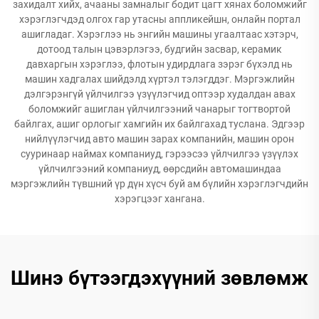
захидалт хийх, ачааны замналыг бодит цагт хянах боломжийг
хэрэглэгчдэд олгох гар утасны аппликейшн, онлайн портал
ашигладаг. Хэрэглээ нь энгийн машины угаалтаас хэтэрч,
дотоод талын цэвэрлэгээ, будгийн засвар, керамик
давхаргын хэрэглээ, флотын удирдлага зэрэг бүхэлд нь
машин хадгалах шийдэлд хүртэл тэлэгддэг. Мэргэжлийн
дэлгэрэнгүй үйлчилгээ үзүүлэгчид оптээр худалдан авах
боломжийг ашиглан үйлчилгээний чанарыг тогтвортой
байлгах, ашиг орлогыг хамгийн их байлгахад туслана. Эдгээр
нийлүүлэгчид авто машин зарах компанийн, машин орон
сууринаар наймах компаниуд, гэрээсээ үйлчилгээ үзүүлэх
үйлчилгээний компаниуд, өөрсдийн автомашиндаа
мэргэжлийн түвшний үр дүн хүсч буй ам бүлийн хэрэглэгчдийн
хэрэгцээг хангана.
Шинэ бүтээгдэхүүний зөвлөмж