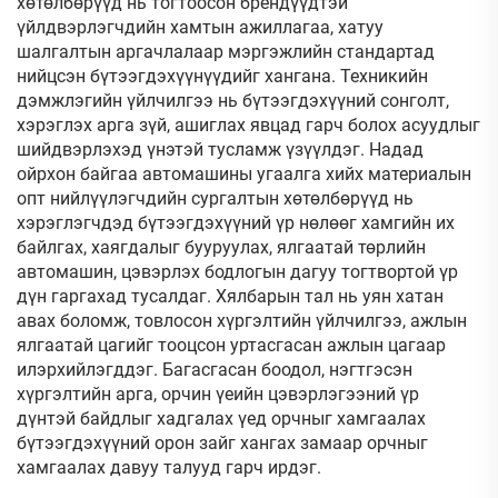
хөтөлбөрүүд нь тогтоосон брендүүдтэй
үйлдвэрлэгчдийн хамтын ажиллагаа, хатуу
шалгалтын аргачлалаар мэргэжлийн стандартад
нийцсэн бүтээгдэхүүнүүдийг хангана. Техникийн
дэмжлэгийн үйлчилгээ нь бүтээгдэхүүний сонголт,
хэрэглэх арга зүй, ашиглах явцад гарч болох асуудлыг
шийдвэрлэхэд үнэтэй тусламж үзүүлдэг. Надад
ойрхон байгаа автомашины угаалга хийх материалын
опт нийлүүлэгчдийн сургалтын хөтөлбөрүүд нь
хэрэглэгчдэд бүтээгдэхүүний үр нөлөөг хамгийн их
байлгах, хаягдалыг бууруулах, ялгаатай төрлийн
автомашин, цэвэрлэх бодлогын дагуу тогтвортой үр
дүн гаргахад тусалдаг. Хялбарын тал нь уян хатан
авах боломж, товлосон хүргэлтийн үйлчилгээ, ажлын
ялгаатай цагийг тооцсон уртасгасан ажлын цагаар
илэрхийлэгддэг. Багасгасан боодол, нэгтгэсэн
хүргэлтийн арга, орчин үеийн цэвэрлэгээний үр
дүнтэй байдлыг хадгалах үед орчныг хамгаалах
бүтээгдэхүүний орон зайг хангах замаар орчныг
хамгаалах давуу талууд гарч ирдэг.