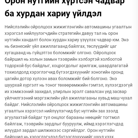
Орон нутгийн хүртсэн чадвар
ба хурдан хариу үйлдэл
Нийслэлийн ойролцоох жижиглэнгийн автомашины угаалтын
хэрэгсэл нийлүүлэгчдийн стратегийн давуу тал нь орон
нутгийн хандалт болон хурдан хариу үзүүлэх чадвар юм. Энэ
нь бизнесийг үйл ажиллагаанд байлгах, төслүүдийг цаг
хугацаанд нь гүйцэтгэх боломжийг олгоно. Ойролцоох
байршил нь холын замын тээврийн хэлбэртэй холбоотой
тодорхой бус байдлыг, хоцрогдолыг арилгаж, шаардлагатай
тохиолдолд хэрэглэгчид бүтээгдэхүүнийг хоногийн оронд
цагийн дотор хүлээн авах боломжийг бий болгоно. Энэ
шуурхай хүргэлт нь тоног төхөөрөмжийн гэмтэл, хүлээгдээгүй
их хэмжээний захидал, улирлын эрэлт савалсан үед засвар
үйлчилгээний мэргэжлийн үйл ажиллагааны хувьд маш чухал
байдаг. Нийслэлийн ойролцоох жижиглэнгийн автомашины
угаалтын хэрэгсэл нийлүүлэгчид бүс нутгийн зах зээлд
агуулахтай байдаг тул онцлог барааны нөөцийг тогтмол
байлгаж, тээврийн зардлыг бууруулж, иймд хэрэглэгчдэд
илүүдэл зардал шилжихээс сэргийлдэг. Орон нутгийн
байршил нь хэрэглэгчдэд бүтээгдэхүүнийг шууд үзэх,