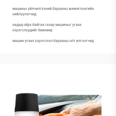
машины үйлчилгээний барааны жижиглэнгийн
нийлүүлэгчид
надад ойрх байгаа газар машиныг угаах
хэрэгслүүдийг бөөнөөр
машин угаах хэрэгслэл барааны опт илгээгчид