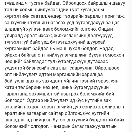
түвшинд ч тусган байдаг. Ойролцоох байршлын давуу
тал нь холын нийлүүлэгчдийн урт хугацааны
хүргэлтийн саатал, өндөр тээврийн зардлыг арилгаж,
санхүүгийн түвшин багасах үед бүтээгдэхүүнээ цаг
алдалгүй хүлээн авах боломжийг олгоно. Онцын
улиралд эрэлт ихсэж, жижиглэнгийн дэлгүүрүүд
түгээлтгүй байх үед бүтээгдэхүүний шуурхай
хүртээмжит байдал нь маш чухал болдог. Надад
ойрхон байгаа опт нийлүүлэгчид жил бүхэн томоохон
нөөцийг байлгадаг тул бүтээгдэхүүн дутахаас
үүдэлтэй бизнесийн саатлыг сааруулна. Ойролцоох
опт нийлүүлэгчидтэй мэргэжлийн харилцаа
байгуулагдах нь захидалт үйлчилгээний гэрээ, уян
хатан төлбөрийн нөхцөл, шинэ бүтээгдэхүүний
гаралтанд эрхэмшилтэй нэвтрэх боломжийг бий
болгодог. Эдгээр нийлүүлэгчид бүс нутгийн зах
зээлийн нөхцөл, хэрэглэгчийн дур сонирхол, улирлын
эрэлтийн загварыг сайтар ойлгож, бүс нутгийн
шаардлагад нийцсэн бүтээгдэхүүний бүрдэлтэй байх
боломжийг олгодог. Чанарын баталгаажуулалтын