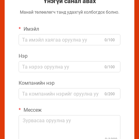
Үнэгүй санал авах
Манай төлөөлөгч танд удахгүй холбогдох болно.
Имэйл
0/100
Нэр
0/100
Компанийн нэр
0/200
Мессеж