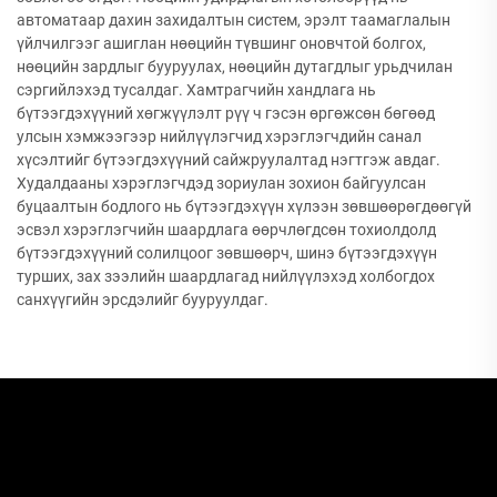
автоматаар дахин захидалтын систем, эрэлт таамаглалын
үйлчилгээг ашиглан нөөцийн түвшинг оновчтой болгох,
нөөцийн зардлыг бууруулах, нөөцийн дутагдлыг урьдчилан
сэргийлэхэд тусалдаг. Хамтрагчийн хандлага нь
бүтээгдэхүүний хөгжүүлэлт рүү ч гэсэн өргөжсөн бөгөөд
улсын хэмжээгээр нийлүүлэгчид хэрэглэгчдийн санал
хүсэлтийг бүтээгдэхүүний сайжруулалтад нэгтгэж авдаг.
Худалдааны хэрэглэгчдэд зориулан зохион байгуулсан
буцаалтын бодлого нь бүтээгдэхүүн хүлээн зөвшөөрөгдөөгүй
эсвэл хэрэглэгчийн шаардлага өөрчлөгдсөн тохиолдолд
бүтээгдэхүүний солилцоог зөвшөөрч, шинэ бүтээгдэхүүн
турших, зах зээлийн шаардлагад нийлүүлэхэд холбогдох
санхүүгийн эрсдэлийг бууруулдаг.