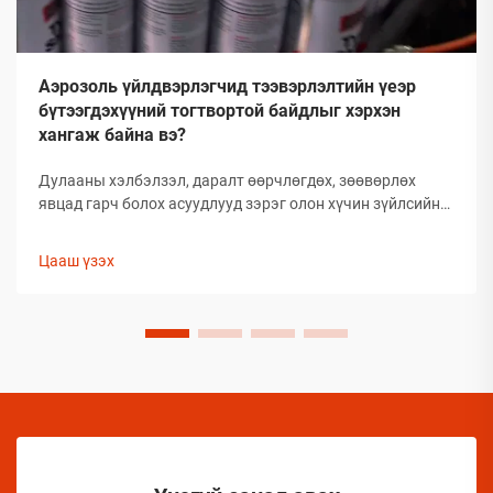
Аэрозоль үйлдвэрлэгчид тээвэрлэлтийн үеэр
бүтээгдэхүүний тогтвортой байдлыг хэрхэн
хангаж байна вэ?
Дулааны хэлбэлзэл, даралт өөрчлөгдөх, зөөвөрлөх
явцад гарч болох асуудлууд зэрэг олон хүчин зүйлсийн
улмаас глобал аэрозолын салбар нь тээвэрлэлтийн
үеэр бүтээгдэхүүний бүрэлдэхүүн хэсгийн бүтэн
Цааш үзэх
байдлыг хадгалахад тооless дундаа сорилтуудтай
тулгардаг. Иймд аэрозол үйлдвэрлэгчид
бүтээгдэхүүний чанарыг хамгаалахын тулд комплекс
арга хэмжээ авах шаардлагатай.