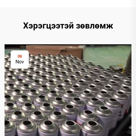
Хэрэгцээтэй зөвлөмж
06
Nov