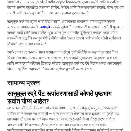
जातो, जो सामान्य घरगुती परिस्थितीत उत्कृष्ट टिकाऊपणा प्रदान करतो आणि पारंपारिक
पेंटच्या अर्जांना प्रभावित करणाऱ्या चिपिंग, फेडिंग आणि घिसाऊपणाला रोखतो. योग्य पृष्ठभाग
तयारी आणि अर्ज पद्धतीचा टिकाऊपणावर महत्त्वाचा प्रभाव पडतो.
सानुकूल स्प्रे पेंट पूर्णता साठी देखभालीची आवश्यकता सामान्यतः योग्य पद्धतीने स्वच्छ
करण्याचा समावेश करते,
उत्पादने
ज्यामुळे पूर्णता टिकवण्यासाठी आवश्यक असलेली गुणवत्ता
राखली जाते आणि जमा झालेली धूळ आणि पृष्ठभागावरील दूषितपणा काढला जातो. योग्य
काळजीच्या पद्धतींचे समजून घेणे हे दीर्घकालीन देखावा राखणे आणि कार्यक्षमतेची सुसंगतता
टिकवणे यासाठी आवश्यक आहे.
स्पर्श-उपचार (टच-अप) क्षमता घरमालकांना संपूर्ण पुनर्निर्मितीशिवाय लहान नुकसान किंवा
घिसाऊ भागांवर उपचार करण्याची परवानगी देते, ज्यामुळे प्रकल्पाचा आयुष्यकाळ वाढतो
आणि रूपांतरणाचे परिणाम टिकवले जातात. सानुकूल स्प्रे पेंट रंग मिलान क्षमता असल्यामुळे
विद्यमान पूर्णतेशी अदृश्यपणे मिसळणारे सुरक्षित दुरुस्ती करता येतात.
सामान्य प्रश्न
सानुकूल स्प्रे पेंट रूपांतरणासाठी कोणते पृष्ठभाग
सर्वात योग्य आहेत?
लक्षात घ्या की सर्वात चिकण, अपोरस पृष्ठभाग — जसे की लाकूड, धातू, प्लास्टिक आणि
मागील रंगाने रंगवलेल्या सामग्री — योग्यरित्या तयार केल्यास खास झटका-रंग (स्प्रे पेंट)
लावण्यासाठी उत्तम प्रकारे योग्य असतात. जास्त खुरचलेले किंवा पोरस पृष्ठभाग योग्य
आवरण आणि चिकटण्यासाठी प्राइमर लावणे आवश्यक करू शकतात, तर काही
प्लास्टिक्ससारख्या सामग्रींना उत्तम परिणामासाठी विशिष्ट चिकटण्याचे प्रोमोटर्स लागू करणे