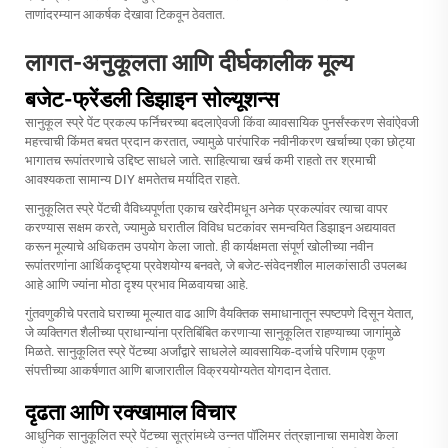
ताणांदरम्यान आकर्षक देखावा टिकवून ठेवतात.
लागत-अनुकूलता आणि दीर्घकालीक मूल्य
बजेट-फ्रेंडली डिझाइन सोल्यूशन्स
सानुकूल स्प्रे पेंट प्रकल्प फर्निचरच्या बदलाऐवजी किंवा व्यावसायिक पुनर्संस्करण सेवांऐवजी
महत्त्वाची किंमत बचत प्रदान करतात, ज्यामुळे पारंपारिक नवीनीकरण खर्चाच्या एका छोट्या
भागातच रूपांतरणाचे उद्दिष्ट साधले जाते. साहित्याचा खर्च कमी राहतो तर श्रमाची
आवश्यकता सामान्य DIY क्षमतेतच मर्यादित राहते.
सानुकूलित स्प्रे पेंटची वैविध्यपूर्णता एकाच खरेदीमधून अनेक प्रकल्पांवर त्याचा वापर
करण्यास सक्षम करते, ज्यामुळे घरातील विविध घटकांवर समन्वयित डिझाइन अद्ययावत
करून मूल्याचे अधिकतम उपयोग केला जातो. ही कार्यक्षमता संपूर्ण खोलीच्या नवीन
रूपांतरणांना आर्थिकदृष्ट्या प्रवेशयोग्य बनवते, जे बजेट-संवेदनशील मालकांसाठी उपलब्ध
आहे आणि ज्यांना मोठा दृश्य प्रभाव मिळवायचा आहे.
गुंतवणुकीचे परतावे घराच्या मूल्यात वाढ आणि वैयक्तिक समाधानातून स्पष्टपणे दिसून येतात,
जे व्यक्तिगत शैलीच्या प्राधान्यांना प्रतिबिंबित करणाऱ्या सानुकूलित राहण्याच्या जागांमुळे
मिळते. सानुकूलित स्प्रे पेंटच्या अर्जांद्वारे साधलेले व्यावसायिक-दर्जाचे परिणाम एकूण
संपत्तीच्या आकर्षणात आणि बाजारातील विक्रययोग्यतेत योगदान देतात.
दृढता आणि रक्खामाल विचार
आधुनिक सानुकूलित स्प्रे पेंटच्या सूत्रांमध्ये उन्नत पॉलिमर तंत्रज्ञानाचा समावेश केला