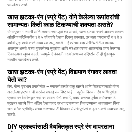
फायदेशीर ठरते.
खास झटका-रंग (स्प्रे पेंट) योगे केलेल्या रूपांतरांची
सामान्यतः किती काळ टिकण्याची शक्यता असते?
योग्य पृष्ठभाग तयारी आणि लावण्याच्या पद्धतीच्या आधारे, खास झटका-रंगाचे आवरण सामान्य
आंतरिक परिस्थितीत ३ ते ५ वर्षे त्यांचे देखावा टिकवू शकतात, तर बाह्य वापरासाठी ते २ ते ३
वर्षांनी पुन्हा ताजे करणे आवश्यक असू शकते — हे त्यांच्या बाह्य परिस्थितीतील ताणावर
अवलंबून असते. उच्च-गुणवत्तेच्या सूत्रांचा आणि संरक्षक वरच्या आवरणांचा वापर केल्यास
टिकाऊपणा खूपच वाढतो, ज्यामुळे दीर्घकालीन रूपांतरणाच्या उद्दिष्टांसाठी ही गुंतवणूक
नक्कीच फायदेशीर ठरते.
खास झटका-रंग (स्प्रे पेंट) विद्यमान रंगावर लावता
येतो का?
होय, योग्य पृष्ठभाग तयारीनंतर — ज्यामध्ये हलके वाळू घालणे आणि चिकटण्यासाठी योग्य
असलेल्या पृष्ठभागाची सखोल सफाई समाविष्ट आहे — बहुतेक विद्यमान रंग आणि पूर्णता
प्रकारांवर वैयक्तिकृत स्प्रे रंग लावता येतो. तथापि, काही असंगत पूर्णता संयोजनांसाठी
प्राइमर लावणे किंवा अंतिम देखाव्यावर प्रभाव टाकणाऱ्या चिकटण्याच्या अपयशाच्या किंवा
रासायनिक प्रतिक्रियांच्या टाळण्यासाठी विद्यमान लेपांचे पूर्णपणे काढून टाकणे आवश्यक असू
शकते.
DIY प्रकल्पांसाठी वैयक्तिकृत स्प्रे रंग वापरताना