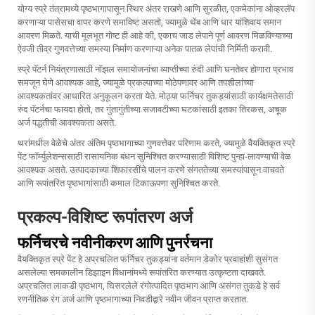
योग्य स्प्रे तंत्रामध्ये पृष्ठभागापासून स्थिर अंतर राखणे आणि सुरळीत, एकमेकांना ओव्हरलॅप
करणाऱ्या पासेसचा वापर करणे समाविष्ट असतो, ज्यामुळे थेंब आणि धार यांशिवाय समान
आवरण मिळते. याची मूलभूत गोष्ट ही आहे की, एकाच जाड लेपाने पूर्ण आवरण मिळविण्याच्या
ऐवजी तीव्र गुणवत्तेच्या समस्या निर्माण करणाऱ्या अनेक पातळ लेपांची निर्मिती करावी.
स्प्रे पॅटर्न नियंत्रणासाठी नॉझल समायोजनांचा व्याप्तीच्या रुंदी आणि घनतेवर होणारा प्रभाव
समजून घेणे आवश्यक आहे, ज्यामुळे प्रकल्पाच्या मोठेपणावर आणि तपशीलांच्या
आवश्यकतांवर आधारित अनुकूलन करता येते. मोठ्या फर्निचर तुकड्यांसाठी कार्यक्षमतेसाठी
रुंद पॅटर्नचा फायदा होतो, तर गुंतागुंतीच्या सजावटीच्या घटकांसाठी इतका तिरकस, अचूक
अर्ज पद्धतीची आवश्यकता असते.
थरांमधील वेळेचे अंतर अंतिम पृष्ठभागाच्या गुणवत्तेवर परिणाम करते, ज्यामुळे वैयक्तिकृत स्प्रे
पेंट फॉर्म्युलेशन्ससाठी रासायनिक बंधन सुनिश्चित करण्यासाठी विशिष्ट पुन्हा-लावण्याची वेळ
आवश्यक असते. उत्पादकाच्या शिफारसींचे पालन करणे संगततेच्या समस्यांपासून वाचवते
आणि रूपांतरित पृष्ठभागांसाठी कमाल टिकाऊपणा सुनिश्चित करते.
प्रकल्प-विशिष्ट रूपांतरण अर्ज
फर्निचरचे नवीनीकरण आणि पुनर्रचना
वैयक्तिकृत स्प्रे पेंट हे अप्रचलित फर्निचर तुकड्यांना वर्तमान डेकोर प्रवाहांशी सुसंगत
असलेल्या समकालीन डिझाइन विधानांमध्ये रूपांतरित करण्यात उत्कृष्टता दाखवते.
अप्रचलित लाकडी पृष्ठभाग, घिसरलेले रंगोत्पादित पृष्ठभाग आणि असंगत तुकडे हे सर्व
रणनीतिक रंग अर्ज आणि पृष्ठभागाच्या निवडीद्वारे नवीन जीवन प्राप्त करतात.