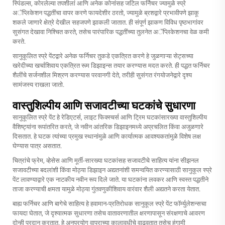
स्पिंडल्स, कोरलेल्या तपशीलां आणि अनेक कोनांसह जटिल फर्निचर ज्यामुळे स्प्रे
अॅप्लिकेशन पद्धतींचा वापर करणे फायदेशीर ठरतो, ज्यामुळे ब्रशद्वारे प्रभावीपणे झाकू
शकले जाणारे क्षेत्रे देखील सहजपणे झाकली जातात. ही संपूर्ण झाकण विविध पृष्ठभागांवर
सुसंगत देखावा निश्चित करते, तसेच पारंपारिक पद्धतींच्या तुलनेत अॅप्लिकेशनचा वेळ कमी
करते.
सानुकूलित स्प्रे पेंटद्वारे अनेक फर्निचर तुकडे एकत्रित करणे हे जुळणाऱ्या सेट्सच्या
खरेदीच्या खर्चाशिवाय एकत्रित रूम डिझाइन्स तयार करण्यास मदत करते. ही पद्धत फर्निचर
शैलींचे सर्जनशील मिश्रण करण्यास परवानगी देते, तरीही सुसंगत रंगयोजनेद्वारे दृश्य
सामंजस्य राखला जातो.
वास्तुशिल्पीय आणि सजावटीच्या घटकांचे सुधारणा
सानुकूलित स्प्रे पेंट हे रेडिएटर्स, लाइट फिक्स्चर्स आणि ट्रिम घटकांसारख्या वास्तुशिल्पीय
वैशिष्ट्यांना रूपांतरित करते, जे नवीन आंतरिक डिझाइनमध्ये अप्रचलित किंवा अजुळणारे
दिसतात. हे घटक त्यांच्या प्रमुख स्थानांमुळे आणि कार्यात्मक आवश्यकतांमुळे विशेष लक्ष
घेण्यास पात्र असतात.
चित्रांचे फ्रेम, व्हेसेस आणि मूर्ती-सारख्या घटकांसह सजावटीचे साहित्य यांना सीझनल
सजावटीच्या बदलांशी किंवा मोठ्या डिझाइन अद्यतनांशी समन्वयित करण्यासाठी सानुकूल स्प्रे
पेंट लावण्याद्वारे एक नाटकीय नवीन रूप दिले जाते. या घटकांना लवकर आणि स्वस्त पद्धतीने
ताजा करण्याची क्षमता यामुळे मोठ्या गुंतवणुकीशिवाय वारंवार शैली अद्यतने करता येतात.
बाह्य फर्निचर आणि बागेचे साहित्य हे हवामान-प्रतिरोधक सानुकूल स्प्रे पेंट फॉर्म्युलेशन्सचा
फायदा घेतात, जे दृश्यात्मक सुधारणा तसेच वातावरणातील क्षरणापासून संरक्षणाचे आवरण
दोन्ही प्रदान करतात. हे अनुप्रयोग वापराच्या कालावधीचे वाढवतात तसेच हंगामी