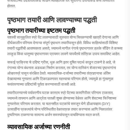
सजावटीच्या उद्देशांपलीकडे जाऊन व्यावहारिक घर सुधारणा उपायांकडे कसे विस्तारित
होतात.
पृष्ठभाग तयारी आणि लावण्याच्या पद्धती
पृष्ठभाग तयारीच्या इष्टतम पद्धती
यशस्वी सानुकूलित स्प्रे पेंट लावण्यासाठी सुरुवात योग्य चिपकण्याची खात्री देणाऱ्या आणि
दीर्घकालीन परिणाम देणाऱ्या संपूर्ण पृष्ठभाग तयारीपासून होते. विविध साहित्यांसाठी विशिष्ट
तयारी पद्धतींची आवश्यकता असते, ज्यामध्ये मागील रंगाचे पृष्ठभागावर हलके सॅंडिंग ते कच्च्या
लाकूड किंवा धातूच्या पृष्ठभागावर प्रायमर लावणे यापर्यंतचे तांत्रिक उपाय समाविष्ट आहेत.
सफाई प्रक्रिया चे उद्दिष्ट ग्रीस, धूळ आणि इतर दूषित पदार्थ काढून टाकणे हे आहे, जे
रंगाच्या योग्य बंधनास अडथळा निर्माण करतात, तर योग्य मास्किंग शेजारच्या पृष्ठभागांना
ओव्हरस्प्रे पासून संरक्षित ठेवते. व्यावसायिक-दर्जाच्या तयारीच्या तंत्रज्ञानाचा अंतिम
देखाव्याच्या गुणवत्ता आणि टिकाऊपणावर महत्त्वाचा परिणाम होतो, ज्यामुळे हा गुंतवणूक
रूपांतरणाच्या उद्दिष्टांची पूर्तता करण्यासाठी वाजवी आहे.
तयारीदरम्यानचे पर्यावरणीय घटक कास्टम स्प्रे पेंटच्या कामगिरीवर परिणाम टाकतात,
ज्यामध्ये तापमान आणि आर्द्रता पातळी शुष्क होण्याच्या वेळेवर आणि शेवटच्या फिनिशच्या
गुणवत्तेवर परिणाम करतात. या चलनशील घटकांचे समजून घेणे डीआयव्हाय (DIY)
उत्साहींना प्रकल्पांचे योग्य परिस्थितीत वेळापत्रक तयार करण्यास आणि निकालांवर
दुष्परिणाम टाकणाऱ्या सामान्य अर्जन समस्यांपासून वाचविण्यास मदत करते.
व्यावसायिक अर्जाच्या रणनीती