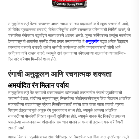
सानुकूलित स्प्रे पेंटची रूपांतरण क्षमता साध्या रंगांच्या बदलांपलीकडे खूपच पसरलेली आहे,
जी विविध प्रकारच्या बनावटी, विशेष परिपूर्णता आणि रचनात्मक परिणामांची निर्मिती करते, जे
पारंपारिक रंगोपचार पद्धतींद्वारे साध्य करणे अशक्य असते. जुन्या फर्निचरच्या वस्तूंना नवजीवन
देण्यापासून ते आकर्षक एक्सेंट वॉल्स तयार करण्यापर्यंत, हे
अनुप्रयोग
पद्धत अनेक डिझाइन
शक्यतांना दरवाजे उघडते, तसेच खर्चाची कार्यक्षमता आणि वापरकर्त्यासाठी सोपी अर्ज
प्रक्रिया यांचे राखण करते, ज्यामुळे सर्व प्रकारच्या कौशल्याच्या मालकांना व्यावसायिक-
दिसणारे परिणाम मिळविणे शक्य होते.
रंगाची अनुकूलन आणि रचनात्मक शक्यता
अमर्यादित रंग मिलान पर्याय
सानुकूलित स्प्रे पेंट प्रणाली घरमालकांना कोणत्याही कल्पनातील रंगाशी जुळविण्याची
परवानगी देतात, चांदीच्या नमुन्यांपासून, निसर्गाच्या फोटोग्राफीपासून किंवा विद्यमान आंतरिक
सजावटीच्या घटकांपासून प्रेरणा मिळविण्यासाठी त्यांचा वापर केला जाऊ शकतो. प्रगत
मिश्रण तंत्रज्ञानामुळे अचूक रंग पुनरुत्पादन साध्य होते, ज्यामुळे आपल्या आंतरिक
सजावटीच्या योजनेशी निखार जुळणी सुनिश्चित होते, ज्यामुळे मानक पेंट निवडीत उपलब्ध
असलेल्या जवळजवळच्या अंदाजांवर समाधान मानावे लागण्याची त्रासदायक परिस्थिती
टाळली जाते.
व्यावसायिक रंग जुळविण्याच्या सेवा भित्तिपत्र, फर्निचरचे कापड किंवा कलाकृतींपासून नमुने