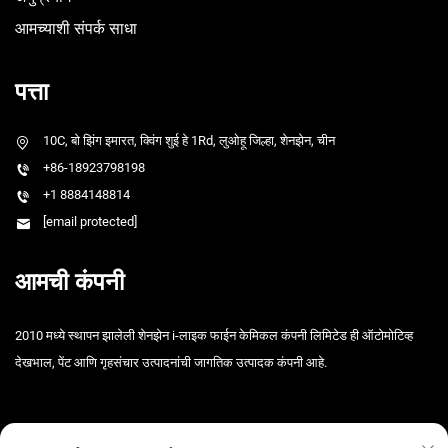
आमच्याशी संपर्क साधा
पत्ता
10C, बो झिंग इमारत, क्विंग शुई हे 1Rd, लुओहू जिल्हा, शेनझेन, चीन
+86-18923798198
+1 8884148814
[email protected]
आमची कंपनी
2010 मध्ये स्थापन झालेली शेनझेन i-लाइक फाईन केमिकल कंपनी लिमिटेड ही ऑटोमोटिव्ह
देखभाल, पेंट आणि गृहसंचार उत्पादनांची जागतिक उत्पादक कंपनी आहे.