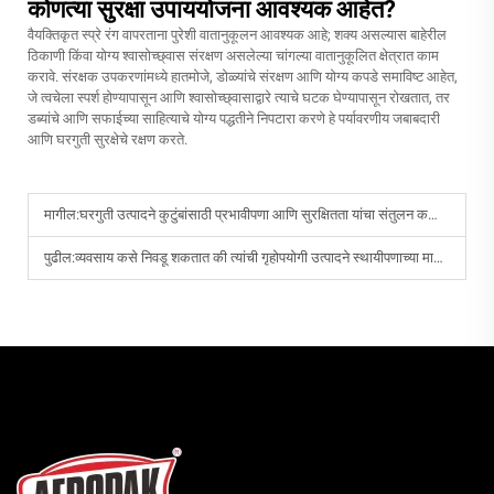
कोणत्या सुरक्षा उपाययोजना आवश्यक आहेत?
वैयक्तिकृत स्प्रे रंग वापरताना पुरेशी वातानुकूलन आवश्यक आहे; शक्य असल्यास बाहेरील
ठिकाणी किंवा योग्य श्वासोच्छ्वास संरक्षण असलेल्या चांगल्या वातानुकूलित क्षेत्रात काम
करावे. संरक्षक उपकरणांमध्ये हातमोजे, डोळ्यांचे संरक्षण आणि योग्य कपडे समाविष्ट आहेत,
जे त्वचेला स्पर्श होण्यापासून आणि श्वासोच्छ्वासाद्वारे त्याचे घटक घेण्यापासून रोखतात, तर
डब्यांचे आणि सफाईच्या साहित्याचे योग्य पद्धतीने निपटारा करणे हे पर्यावरणीय जबाबदारी
आणि घरगुती सुरक्षेचे रक्षण करते.
मागील:
घरगुती उत्पादने कुटुंबांसाठी प्रभावीपणा आणि सुरक्षितता यांचा संतुलन कसा साधतात?
पुढील:
व्यवसाय कसे निवडू शकतात की त्यांची गृहोपयोगी उत्पादने स्थायीपणाच्या मानकांना अनुसरतात?