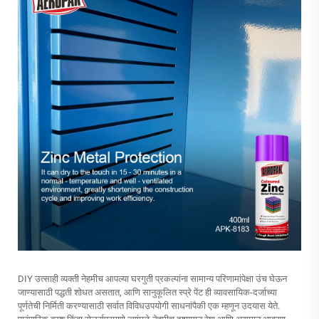
DIY उत्साही व्यक्ती नेहमीच आपल्या घरगुती प्रकल्पांना सामान्य परिणामांपेक्षा उंच घेऊन
जाण्यासाठी पद्धती शोधत असतात, आणि सानुकूलित स्प्रे पेंट ही व्यावसायिक-दर्जाच्या
पूर्णतेची निर्मिती करण्यासाठी सर्वात विविधउपयोगी साधनांपैकी एक म्हणून उदयास येते.