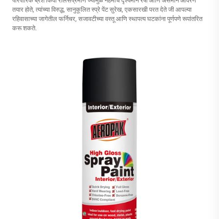
पारंपारिक ब्रश किंवा रोलर्सप्रमाणे ज्यांमुळे नेहमीच दृश्यमान रेषा आणि असमान आवरण
तयार होते, त्यांच्या विरुद्ध, सानुकूलित स्प्रे पेंट सुरेख, एकसारखी परत देते जी आपल्या
रहिवासाच्या जागेतील फर्निचर, सजावटीच्या वस्तू आणि स्थापत्य घटकांना पूर्णपणे रूपांतरित
करू शकते.