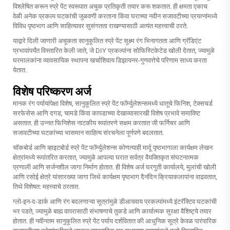
विश्लेषित करून स्प्रे पेंट स्वरूपात अचूक प्रतिकृती तयार करू शकतात. ही क्षमता एकाच
वेळी अनेक प्रकल्प घटकांची जुळवणी करताना किंवा घराच्या नवीन सजावटीच्या प्रयत्नांमध्ये
विविध पृष्ठभाग आणि साहित्यावर सुसंगतता राखण्यासाठी अत्यंत महत्त्वाची ठरते.
याद्वारे दिली जाणारी अचूकता
सानुकूलित स्प्रे पेंट
सूक्ष्म रंग भिनागतता आणि ग्रॅडिएंट
प्रभावांपर्यंत विस्तारित केली जाते, जे DIY प्रकल्पांना सोफिस्टिकेटेड खोली देतात, ज्यामुळे
घरमालकांना व्यावसायिक स्थापना खर्चाशिवाय डिझायनर-गुणवत्तेचे परिणाम साध्य करता
येतात.
विशेष परिष्करण अर्ज
मानक रंग पर्यायांपेक्षा विशेष, सानुकूलित स्प्रे पेंट फॉर्म्युलेशन्समध्ये धातूचे फिनिश, टेक्सचर्ड
सरफेसेस आणि दगड, चामडे किंवा कापडाच्या देखाव्यासारखी विशेष प्रभावे समाविष्ट
असतात. ही उन्नत फिनिशेस नाटकीय रूपांतरणे सक्षम करतात जी फर्निचर आणि
सजावटीच्या घटकांच्या भासमान साहित्य संरचनेला पूर्णपणे बदलतात.
चॉकबोर्ड आणि व्हाइटबोर्ड स्प्रे पेंट फॉर्म्युलेशन्स कोणत्याही मार्दू पृष्ठभागाला कार्यक्षम लेखन
क्षेत्रांमध्ये रूपांतरित करतात, ज्यामुळे आपल्या घरात सर्वत्र वैयक्तिकृत संघटनात्मक
प्रणाली आणि सर्जनशील जागा निर्माण होतात. ही विशेष अर्ज घरगुती कार्यालये, मुलांची खोली
आणि रसोई क्षेत्रे यांसारख्या जागा जिथे कार्यक्षम पृष्ठभाग दैनंदिन क्रियाकलापांना वाढवतात,
तिथे विशेषत: महत्त्वाचे ठरतात.
ग्लो-इन-द-डार्क आणि रंग बदलणाऱ्या सूत्रांमुळे डीआयवाय प्रकल्पांमध्ये इंटरॅक्टिव घटकांची
भर पडते, ज्यामुळे बाह्य वापरासाठी संभाषणाचे तुकडे आणि कार्यात्मक सुरक्षा वैशिष्ट्ये तयार
होतात. ही नवीनतम सानुकूलित स्प्रे पेंट पर्याय दर्शवितात की आधुनिक सूत्रे केवळ पारंपारिक