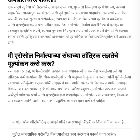
एक संपूर्ण सुविधा ऑडिटमध्ये उत्पादन उपकरणे, गुणवत्ता नियंत्रण प्रयोगशाळा, कच्च्या
पदार्थांच्या साठवणुकीच्या क्षेत्रां आणि पूर्ण झालेल्या मालाच्या गोदामांची तपासणी समाविष्ट
असावी. त्यांच्या सुरक्षा प्रोटोकॉल्स, स्वच्छता मानके, कर्मचाऱ्यांच्या प्रशिक्षण कार्यक्रमां
आणि दस्तऐवजीकरण प्रणालींवर नजर ठेवा. एरोसोल निर्माता कंपनीने त्यांचे प्रक्रिया
स्वतःहून प्रदर्शित करणे, त्यांच्या गुणवत्ता नियंत्रण उपायांची स्पष्टीकरणे देणे आणि त्यांच्या
क्षमता आणि प्रक्रियांबाबत चर्चा करण्यासाठी प्रासंगिक कर्मचाऱ्यांपर्यंत प्रवेश देणे आवश्यक
आहे.
मी एरोसोल निर्मात्याच्या संघाच्या तांत्रिक तज्ञतेचे
मूल्यांकन कसे करू?
रसायनशास्त्रज्ञ, अभियंते आणि उत्पादन व्यवस्थापक यांचा समावेश असलेल्या त्यांच्या
तांत्रिक कर्मचाऱ्यांच्या शैक्षणिक पार्श्वभूमी आणि अनुभवाचे मूल्यांकन करा. त्यांनी पूर्ण केलेल्या
स्वतःच्या फॉर्म्युलेशन प्रकल्पांची उदाहरणे मागा आणि समस्यांचे निराकरण आणि उत्पादन
विकास याबाबत त्यांच्या दृष्टिकोनावर चर्चा करा. कौशल्ययुक्त एअरोसॉल उत्पादक संघाने
अर्थपूर्ण तांत्रिक चर्चा आणि दस्तऐवजीकृत तज्ज्ञतेद्वारे एअरोसॉल रसायनशास्त्र, नियामक
आवश्यकता आणि उद्योगाच्या उत्तम पद्धतींचे खोलवर ज्ञान दर्शविले पाहिजे.
मागील:
थोक ऑटोमोटिव्ह उत्पादने ऑर्डर करण्यापूर्वी बी2बी खरेदीदारांनी काय माहिती ठेवावी?
पुढील:
व्यावसायिक एरोसॉल निर्मात्यासोबत काम करण्याचे फायदे काय आहेत?