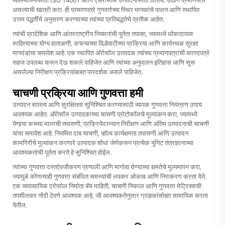
व्यवस्थापनासाठी ISO 14001 आणि एअरोसॉल उत्पादनासाठी विशिष्ट उद्योग प्रमाणपत्रे
असल्याची खात्री करा. ही प्रमाणपत्रे गुणवत्तेच्या स्थिर मानकांचे पालन आणि स्थापित
उत्तम पद्धतींचे अनुसरण करण्याच्या त्यांच्या प्रतिबद्धतेचे प्रतीक आहेत.
त्यांची प्रादेशिक आणि आंतरराष्ट्रीय नियमनांची पूर्तता तपासा, ज्यामध्ये धोकादायक
साहित्याच्या योग्य हाताळणी, कचऱ्याच्या विल्हेवाटीच्या प्रक्रिया आणि कार्यस्थळ सुरक्षा
मानदंडांचा समावेश आहे. एक स्थापित अ‍ॅरोसॉल उत्पादक त्यांच्या प्रमाणपत्रांची कागदपत्रे
सहज उपलब्ध करून देऊ शकले पाहिजेत आणि त्यांच्या अनुपालन इतिहास आणि सुरू
असलेल्या निरीक्षण प्रक्रियांबाबत पारदर्शक असले पाहिजेत.
चाचणी प्रक्रिया आणि गुणवत्ता हमी
उत्पादन सातत्य आणि सुरक्षितता सुनिश्चित करण्यासाठी व्यापक गुणवत्ता नियंत्रण उपाय
आवश्यक आहेत. अ‍ॅरोसॉल उत्पादकाच्या चाचणी प्रोटोकॉलचे मूल्यांकन करा, ज्यामध्ये
येणार्‍या कच्च्या मालाची तपासणी, प्रक्रियेदरम्यान निरीक्षण आणि अंतिम उत्पादनाची चाचणी
यांचा समावेश आहे. नियमित दाब चाचणी, व्हॉल्व कार्यक्षमता तपासणी आणि उत्पादन
कामगिरीचे मूल्यांकन करणारे उत्पादक शोधा जेणेकरून प्रत्येक युनिट तंत्रज्ञानाच्या
आवश्यकतांची पूर्तता करते हे सुनिश्चित होईल.
त्यांच्या गुणवत्ता दस्तऐवजीकरण प्रणाली आणि मागोवा घेण्याच्या क्षमतेचे मूल्यमापन करा,
ज्यामुळे कोणत्याही गुणवत्ता संबंधित समस्यांची लवकर ओळख आणि निराकरण करता येते.
एक व्यावसायिक एरोसोल निर्माता बॅच माहिती, चाचणी निकाल आणि गुणवत्ता मेट्रिक्सची
तपशीलवार नोंदी ठेवणे आवश्यक आहे, जी आवश्यकतेनुसार ग्राहकांसोबत सामायिक करता
येतील.