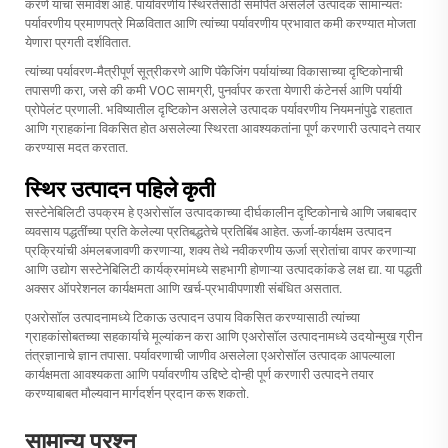
करणे यांचा समावेश आहे. पार्यावरणीय स्थिरतेसाठी समर्पित असलेले उत्पादक सामान्यतः
पर्यावरणीय प्रमाणपत्रे मिळवितात आणि त्यांच्या पर्यावरणीय प्रभावात कमी करण्यात मोजता
येणारा प्रगती दर्शवितात.
त्यांच्या पर्यावरण-मैत्रीपूर्ण सूत्रीकरणे आणि पॅकेजिंग पर्यायांच्या विकासाच्या दृष्टिकोनाची
तपासणी करा, जसे की कमी VOC सामग्री, पुनर्वापर करता येणारी कंटेनर्स आणि पर्यायी
प्रोपेलंट प्रणाली. भविष्यातील दृष्टिकोन असलेले उत्पादक पर्यावरणीय नियमनांपुढे राहतात
आणि ग्राहकांना विकसित होत असलेल्या स्थिरता आवश्यकतांना पूर्ण करणारी उत्पादने तयार
करण्यास मदत करतात.
स्थिर उत्पादन पहिले कृती
सस्टेनेबिलिटी उपक्रम हे एअरोसॉल उत्पादकाच्या दीर्घकालीन दृष्टिकोनाचे आणि जबाबदार
व्यवसाय पद्धतींच्या प्रति केलेल्या प्रतिबद्धतेचे प्रतिबिंब आहेत. ऊर्जा-कार्यक्षम उत्पादन
प्रक्रियांची अंमलबजावणी करणाऱ्या, शक्य तेथे नवीकरणीय ऊर्जा स्रोतांचा वापर करणाऱ्या
आणि उद्योग सस्टेनेबिलिटी कार्यक्रमांमध्ये सहभागी होणाऱ्या उत्पादकांकडे लक्ष द्या. या पद्धती
अक्सर ऑपरेशनल कार्यक्षमता आणि खर्च-प्रभावीपणाशी संबंधित असतात.
एअरोसॉल उत्पादनामध्ये टिकाऊ उत्पादन उपाय विकसित करण्यासाठी त्यांच्या
ग्राहकांसोबतच्या सहकार्याचे मूल्यांकन करा आणि एअरोसॉल उत्पादनामध्ये उदयोन्मुख ग्रीन
तंत्रज्ञानाचे ज्ञान तपासा. पर्यावरणाची जाणीव असलेला एअरोसॉल उत्पादक आपल्याला
कार्यक्षमता आवश्यकता आणि पर्यावरणीय उद्दिष्टे दोन्ही पूर्ण करणारी उत्पादने तयार
करण्याबाबत मौल्यवान मार्गदर्शन प्रदान करू शकतो.
सामान्य प्रश्न