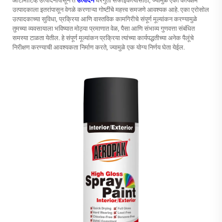
ऑटोमोटिव्ह उत्पादनांपासून ते
उत्पादने
घरगुती सफाईकर्त्यांसाठी, ज्यामुळे एका कार्यक्षम
उत्पादकाला इतरांपासून वेगळे करणाऱ्या गोष्टींचे महत्त्व समजणे आवश्यक आहे. एका एरोसोल
उत्पादकाच्या सुविधा, प्रक्रिया आणि वास्तविक कामगिरीचे संपूर्ण मूल्यांकन करण्यामुळे
तुमच्या व्यवसायाला भविष्यात मोठ्या प्रमाणात वेळ, पैसा आणि संभाव्य गुणवत्ता संबंधित
समस्या टाळता येतील. हे संपूर्ण मूल्यांकन प्रक्रिया त्यांच्या कार्यपद्धतीच्या अनेक पैलूंचे
निरीक्षण करण्याची आवश्यकता निर्माण करते, ज्यामुळे एक योग्य निर्णय घेता येईल.