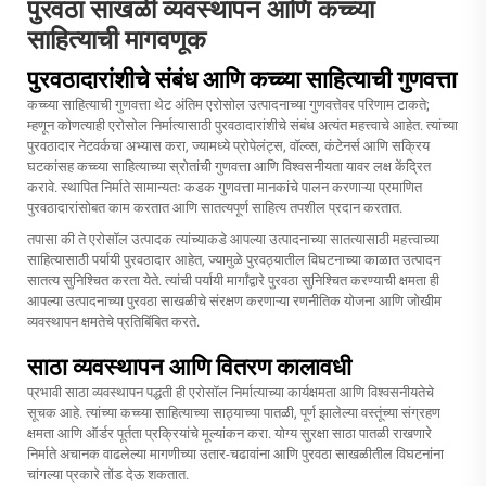
पुरवठा साखळी व्यवस्थापन आणि कच्च्या
साहित्याची मागवणूक
पुरवठादारांशीचे संबंध आणि कच्च्या साहित्याची गुणवत्ता
कच्च्या साहित्याची गुणवत्ता थेट अंतिम एरोसोल उत्पादनाच्या गुणवत्तेवर परिणाम टाकते;
म्हणून कोणत्याही एरोसोल निर्मात्यासाठी पुरवठादारांशीचे संबंध अत्यंत महत्त्वाचे आहेत. त्यांच्या
पुरवठादार नेटवर्कचा अभ्यास करा, ज्यामध्ये प्रोपेलंट्स, वॉल्व्स, कंटेनर्स आणि सक्रिय
घटकांसह कच्च्या साहित्याच्या स्रोतांची गुणवत्ता आणि विश्वसनीयता यावर लक्ष केंद्रित
करावे. स्थापित निर्माते सामान्यतः कडक गुणवत्ता मानकांचे पालन करणाऱ्या प्रमाणित
पुरवठादारांसोबत काम करतात आणि सातत्यपूर्ण साहित्य तपशील प्रदान करतात.
तपासा की ते
एरोसॉल उत्पादक
त्यांच्याकडे आपल्या उत्पादनाच्या सातत्यासाठी महत्त्वाच्या
साहित्यासाठी पर्यायी पुरवठादार आहेत, ज्यामुळे पुरवठ्यातील विघटनाच्या काळात उत्पादन
सातत्य सुनिश्चित करता येते. त्यांची पर्यायी मार्गांद्वारे पुरवठा सुनिश्चित करण्याची क्षमता ही
आपल्या उत्पादनाच्या पुरवठा साखळीचे संरक्षण करणाऱ्या रणनीतिक योजना आणि जोखीम
व्यवस्थापन क्षमतेचे प्रतिबिंबित करते.
साठा व्यवस्थापन आणि वितरण कालावधी
प्रभावी साठा व्यवस्थापन पद्धती ही एरोसॉल निर्मात्याच्या कार्यक्षमता आणि विश्वसनीयतेचे
सूचक आहे. त्यांच्या कच्च्या साहित्याच्या साठ्याच्या पातळी, पूर्ण झालेल्या वस्तूंच्या संग्रहण
क्षमता आणि ऑर्डर पूर्तता प्रक्रियांचे मूल्यांकन करा. योग्य सुरक्षा साठा पातळी राखणारे
निर्माते अचानक वाढलेल्या मागणीच्या उतार-चढावांना आणि पुरवठा साखळीतील विघटनांना
चांगल्या प्रकारे तोंड देऊ शकतात.