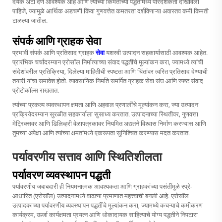
देयक अटी देणे आवश्यक आहे आणि त्यांच्या किमतीच्या पद्धतीमध्ये पारदर्शकता दाखविली
पाहिजे, ज्यामुळे आर्थिक अडचणी किंवा गुणवत्तेत कमतरता दर्शविणाऱ्या अवास्तव कमी किमती
टाळल्या जातील.
संपर्क आणि ग्राहक सेवा
प्रभावी संपर्क आणि प्रतिसाद ग्राहक
सेवा
यशस्वी उत्पादन सहकार्यासाठी आवश्यक आहेत.
प्रारंभिक चर्चांदरम्यान एरोसॉल निर्मात्याच्या संवाद पद्धतींचे मूल्यांकन करा, ज्यामध्ये त्यांची
संदेशांवरील प्रतिक्रिया, दिलेल्या माहितीची स्पष्टता आणि चिंतांवर त्वरित प्रतिसाद देण्याची
तयारी यांचा समावेश होतो. व्यावसायिक निर्माते समर्पित ग्राहक सेवा संघ आणि स्पष्ट संवाद
प्रोटोकॉल्स राखतात.
त्यांच्या प्रकल्प व्यवस्थापन क्षमता आणि अहवाल प्रणालींचे मूल्यांकन करा, ज्या उत्पादन
प्रक्रियेदरम्यान सुरळीत सहकार्याला सुसाध्य करतात. उत्पादनाच्या स्थितीवर, गुणवत्ता
मेट्रिक्सवर आणि डिलिव्हरी वेळापत्रकावर नियमित अद्यतने विश्वास निर्माण करण्यास आणि
तुमच्या अपेक्षा आणि त्यांच्या क्षमतांमध्ये एकरूपता सुनिश्चित करण्यास मदत करतात.
पर्यावरणीय सत्ताव आणि स्थितिशीलता
पर्यावरण व्यवस्थापन पद्धती
पर्यावरणीय जबाबदारी ही नियमनात्मक आवश्यकता आणि ग्राहकांच्या पसंतींमुळे स्प्रे-
आधारित (एरोसॉल) उत्पादनामध्ये वाढत्या प्रमाणात महत्त्वाची बनली आहे. एरोसॉल
उत्पादकाच्या पर्यावरणीय व्यवस्थापन पद्धतींचे मूल्यांकन करा, ज्यामध्ये कचऱ्याचे कमीकरण
कार्यक्रम, ऊर्जा कार्यक्षमता प्रयत्न आणि धोकादायक साहित्याचे योग्य पद्धतीने निपटारा