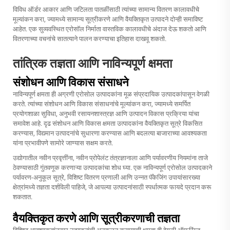
विविध ऑर्डर आकार आणि जटिलता पातळींसाठी त्यांच्या सामान्य वितरण कालावधीचे
मूल्यांकन करा, ज्यामध्ये सामान्य सूत्रीकरणे आणि वैयक्तिकृत उत्पादने दोन्ही समाविष्ट
आहेत. एक सुव्यवस्थित एरोसॉल निर्माता वास्तविक कालावधीचे अंदाज देऊ शकतो आणि
वितरणाच्या वचनांचे सातत्याने पालन करण्याचा इतिहास दाखवू शकतो.
तांत्रिक तज्ञता आणि नाविन्यपूर्ण क्षमता
संशोधन आणि विकास संसाधने
नाविन्यपूर्ण क्षमता ही अग्रणी एरोसोल उत्पादकांना मूळ संप्रदायिक उत्पादकांपासून वेगळी
करते. त्यांच्या संशोधन आणि विकास संसाधनांचे मूल्यांकन करा, ज्यामध्ये समर्पित
प्रयोगशाळा सुविधा, अनुभवी रसायनशास्त्रज्ञ आणि उत्पादन विकास प्रक्रिया यांचा
समावेश आहे. दृढ संशोधन आणि विकास क्षमता उत्पादकांना वैयक्तिकृत सूत्रे विकसित
करण्यास, विद्यमान उत्पादनांचे सुधारणा करण्यास आणि बदलत्या बाजाराच्या आवश्यकता
यांना प्रभावीपणे सामोरे जाण्यास सक्षम करते.
उद्योगातील नवीन प्रवृत्तींना, नवीन प्रोपेलंट तंत्रज्ञानाला आणि पर्यावरणीय नियमांना ताजे
ठेवण्यासाठी गुंतवणूक करणाऱ्या उत्पादकांचा शोध घ्या. एक नाविन्यपूर्ण एरोसोल उत्पादकाने
पर्यावरण-अनुकूल सूत्रे, विशिष्ट वितरण प्रणाली आणि उन्नत पॅकेजिंग उपायांसारख्या
क्षेत्रांमध्ये तज्ञता दर्शविली पाहिजे, जे आपल्या उत्पादनांसाठी स्पर्धात्मक फायदे प्रदान करू
शकतात.
वैयक्तिकृत करणे आणि सूत्रीकरणाची तज्ञता