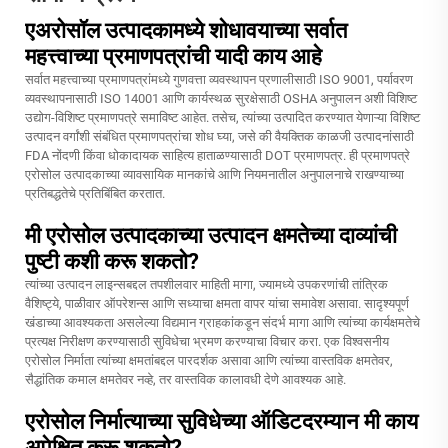
एअरोसॉल उत्पादकामध्ये शोधावयाच्या सर्वात
महत्त्वाच्या प्रमाणपत्रांची यादी काय आहे
सर्वात महत्त्वाच्या प्रमाणपत्रांमध्ये गुणवत्ता व्यवस्थापन प्रणालीसाठी ISO 9001, पर्यावरण
व्यवस्थापनासाठी ISO 14001 आणि कार्यस्थळ सुरक्षेसाठी OSHA अनुपालन अशी विशिष्ट
उद्योग-विशिष्ट प्रमाणपत्रे समाविष्ट आहेत. तसेच, त्यांच्या उत्पादित करण्यात येणाऱ्या विशिष्ट
उत्पादन वर्गांशी संबंधित प्रमाणपत्रांचा शोध घ्या, जसे की वैयक्तिक काळजी उत्पादनांसाठी
FDA नोंदणी किंवा धोकादायक साहित्य हाताळण्यासाठी DOT प्रमाणपत्र. ही प्रमाणपत्रे
एरोसोल उत्पादकाच्या व्यावसायिक मानकांचे आणि नियमनातील अनुपालनाचे राखण्याच्या
प्रतिबद्धतेचे प्रतिबिंबित करतात.
मी एरोसोल उत्पादकाच्या उत्पादन क्षमतेच्या दाव्यांची
पुष्टी कशी करू शकतो?
त्यांच्या उत्पादन लाइन्सबद्दल तपशीलवार माहिती मागा, ज्यामध्ये उपकरणांची तांत्रिक
वैशिष्ट्ये, पाळीवार ऑपरेशन्स आणि सध्याचा क्षमता वापर यांचा समावेश असावा. सादृश्यपूर्ण
खंडाच्या आवश्यकता असलेल्या विद्यमान ग्राहकांकडून संदर्भ मागा आणि त्यांच्या कार्यक्षमतेचे
प्रत्यक्ष निरीक्षण करण्यासाठी सुविधेचा भ्रमण करण्याचा विचार करा. एक विश्वसनीय
एरोसोल निर्माता त्यांच्या क्षमतांबद्दल पारदर्शक असावा आणि त्यांच्या वास्तविक क्षमतेवर,
सैद्धांतिक कमाल क्षमतेवर नव्हे, तर वास्तविक कालावधी देणे आवश्यक आहे.
एरोसोल निर्मात्याच्या सुविधेच्या ऑडिटदरम्यान मी काय
अपेक्षित करू शकतो?