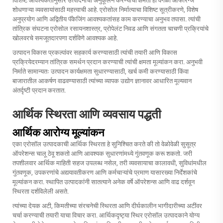
विशिष्ट आवश्यकतांनुसार उत्पादनांची अनुकूलन करण्याची क्षमता ही वेगळी ऑफरिंग्ज
शोधणाऱ्या व्यवसायांसाठी महत्त्वाची आहे. एरोसोल निर्मात्याचा विशिष्ट सूत्रीकरणे, विशेष
अनुप्रयोग आणि अद्वितीय पॅकेजिंग आवश्यकतांसह काम करण्याचा अनुभव तपासा. त्यांची
तांत्रिक संघटना एरोसोल रसायनशास्त्र, प्रोपेलंट निवड आणि संगतता चाचणी प्रक्रियांचे
खोलवरचे समजूतदारपणा दर्शविणे आवश्यक आहे.
उत्पादन विकास प्रकल्पांवर सहकार्य करण्यासाठी त्यांची तयारी आणि विकास
प्रक्रियेदरम्यान तांत्रिक समर्थन प्रदान करण्याची त्यांची क्षमता मूल्यांकन करा. अनुभवी
निर्माते सामान्यतः उत्पादन कार्यक्षमता सुधारण्यासाठी, खर्च कमी करण्यासाठी किंवा
बाजारातील आकर्षण वाढवण्यासाठी त्यांच्या व्यापक उद्योग ज्ञानावर आधारित मूल्यवान
अंतर्दृष्टी प्रदान करतात.
आर्थिक स्थिरता आणि व्यवसाय पद्धती
आर्थिक आरोग्य मूल्यांकन
एका एरोसॉल उत्पादकाची आर्थिक स्थिरता हे सुनिश्चित करते की तो वेळोवेळी सुसूत्र
ऑपरेशन्स चालू ठेवू शकतो आणि आवश्यक सुधारणांमध्ये गुंतवणूक करू शकतो. जरी
तपशीलवार आर्थिक माहिती सहज उपलब्ध नसेल, तरी व्यवसायाचा कालावधी, सुविधांमधील
गुंतवणूक, उपकरणांचे अद्ययावतीकरण आणि कर्मचाऱ्यांचे प्रमाण यासारख्या निर्देशकांचे
मूल्यांकन करा. स्थापित उत्पादकांनी सातत्याने अनेक वर्षे ऑपरेशन्स आणि वाढ दर्शवून
स्थिरता दर्शविलेली असते.
त्यांच्या देयक अटी, किमतीच्या संरचनेची स्थिरता आणि दीर्घकालीन भागीदारीच्या अटींवर
चर्चा करण्याची तयारी याचा विचार करा. आर्थिकदृष्ट्या स्थिर एरोसॉल उत्पादकाने योग्य