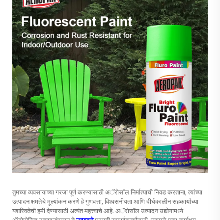
तुमच्या व्यवसायाच्या गरजा पूर्ण करण्यासाठी अॅरोसॉल निर्मात्याची निवड करताना, त्यांच्या
उत्पादन क्षमतेचे मूल्यांकन करणे हे गुणवत्ता, विश्वसनीयता आणि दीर्घकालीन सहकार्याच्या
यशस्वितेची हमी देण्यासाठी अत्यंत महत्त्वाचे आहे. अॅरोसॉल उत्पादन उद्योगामध्ये