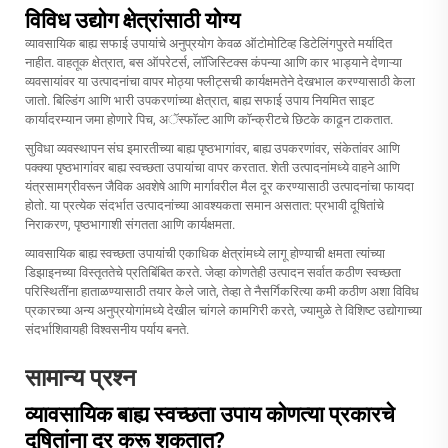
विविध उद्योग क्षेत्रांसाठी योग्य
व्यावसायिक बाह्य सफाई उपायांचे अनुप्रयोग केवळ ऑटोमोटिव्ह डिटेलिंगपुरते मर्यादित
नाहीत. वाहतूक क्षेत्रात, बस ऑपरेटर्स, लॉजिस्टिक्स कंपन्या आणि कार भाड्याने देणाऱ्या
व्यवसायांवर या उत्पादनांचा वापर मोठ्या फ्लीट्सची कार्यक्षमतेने देखभाल करण्यासाठी केला
जातो. बिल्डिंग आणि भारी उपकरणांच्या क्षेत्रात, बाह्य सफाई उपाय नियमित साइट
कार्यादरम्यान जमा होणारे पिच, अॅस्फॉल्ट आणि कॉन्क्रीटचे छिटके काढून टाकतात.
सुविधा व्यवस्थापन संघ इमारतीच्या बाह्य पृष्ठभागांवर, बाह्य उपकरणांवर, संकेतांवर आणि
पक्क्या पृष्ठभागांवर बाह्य स्वच्छता उपायांचा वापर करतात. शेती उत्पादनांमध्ये वाहने आणि
यंत्रसामग्रीवरून जैविक अवशेषे आणि मार्गावरील मैल दूर करण्यासाठी उत्पादनांचा फायदा
होतो. या प्रत्येक संदर्भात उत्पादनांच्या आवश्यकता समान असतात: प्रभावी दूषितांचे
निराकरण, पृष्ठभागाशी संगतता आणि कार्यक्षमता.
व्यावसायिक बाह्य स्वच्छता उपायांची एकाधिक क्षेत्रांमध्ये लागू होण्याची क्षमता त्यांच्या
डिझाइनच्या विस्तृततेचे प्रतिबिंबित करते. जेव्हा कोणतेही उत्पादन सर्वात कठीण स्वच्छता
परिस्थितींना हाताळण्यासाठी तयार केले जाते, तेव्हा ते नैसर्गिकरित्या कमी कठीण अशा विविध
प्रकारच्या अन्य अनुप्रयोगांमध्ये देखील चांगले कामगिरी करते, ज्यामुळे ते विशिष्ट उद्योगाच्या
संदर्भाशिवायही विश्वसनीय पर्याय बनते.
सामान्य प्रश्न
व्यावसायिक बाह्य स्वच्छता उपाय कोणत्या प्रकारचे
दूषितांना दूर करू शकतात?