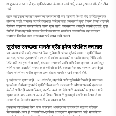
आयुष्यवाढ करतात. ही एक प्रतिबंधात्मक देखभाल कार्य आहे, फक्त दृश्यमान सौंदर्यासाठीच
नाही.
वाहन फ्लीट्सचा व्यवसाय करणाऱ्या कंपन्यांसाठी, त्या वाहनांची स्थिती थेट उर्वरित मूल्यावर
परिणाम करते. चांगल्या प्रकारे देखभाल केलेल्या बाह्य पृष्ठभागांचे पुन्हा विक्री किंवा भाड्याने
दिलेल्या वाहनांच्या परताव्यावेळी जास्त मूल्य राहते. पृष्ठभागांच्या क्षयामुळे रंगाची दुरुस्ती, पुन्हा
रंगविणे किंवा वाहनाची लवकर निवृत्ती करण्याच्या खर्चापेक्षा व्यावसायिक बाह्य स्वच्छता
उपायांचा नियमित वापर करण्याचा खर्च बराच कमी असतो.
सुसंगत स्वच्छता मानके ब्रँड इमेज संरक्षित करतात
ज्या व्यवसायांची वाहने, उपकरणे किंवा सुविधा ही त्यांच्या ब्रँडचे दृश्यमान प्रतिनिधित्व
करतात, त्यांच्या पृष्ठभागांची स्वच्छता ही त्यांच्या कार्यकारी मानकांचे थेट प्रतिबिंब आहे.
डिलिव्हरी फ्लीट्स, सेवा वाहने, बांधकाम उपकरणे आणि वाणिज्यिक इमारती या सर्वांमधून
त्यांचे मालक असलेली संस्था काहीतरी संदेश देते. व्यावसायिक बाह्य स्वच्छता उपायांमुळे
मोठ्या संपत्तीच्या यादीत सुसंगत उच्च देखावा मानके राखणे व्यवहार्य होते.
हे अहंकाराचा प्रश्न नाही. B2B संदर्भात, वाहनांची आणि सुविधांची स्थिती ही सामान्यतः
पुरवलेल्या सेवांच्या गुणवत्तेचे प्रतिनिधित्व करते. स्वच्छ आणि चांगल्या प्रकारे देखभाल
केलेली फ्लीट ही व्यावसायिकता, तपशीलाकडे लक्ष देणे आणि कार्यकारी अनुशासन यांचे
सूचक आहे. बाह्य स्वच्छता उपाय जे विश्वसनीय आणि पुनरावृत्तीय परिणाम देतात, ते त्या
मानकाचे कार्यक्षमतेने राखण्यासाठी एक साधन आहेत.
दूषणाच्या तीव्रतेच्या किंवा काम करणाऱ्या ऑपरेटरच्या स्वतंत्रतेने सुसंगत परिणाम
मिळवण्याची क्षमता ही व्यावसायिक-दर्जाच्या उत्पादनांचा मुख्य फायदा आहे. मानकीकृत