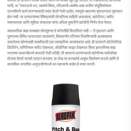
केलेली ही उत्पादने केवळ साबण आणि पाण्यापेक्षा खूप पुढे जातात. ती रस्त्यावरील किरकोळ
माती, अॅस्फाल्टचे थर, पक्ष्यांचे विष्ठा, कीटकांचे अवशेष अशा कठीण संदूषितांशांवर
प्रभावीपणे कार्य करण्यासाठी तयार केली गेली आहेत, त्यामुळे खालच्या पृष्ठभागाला नुकसान
होत नाही. या उत्पादनांच्या वैशिष्ट्यांची योग्यरित्या माहिती असल्यास, खरेदीदार, फ्लीट
व्यवस्थापक आणि सुविधा संचालक यांना अधिक हुशारीने खरेदीचे निर्णय घेता येतात.
व्यावसायिक बाह्य स्वच्छता सोल्यूशन्स हे कोणतीही विलासिता नाही — ते पृष्ठभाग आणि
दूषणाच्या विविध प्रकारांवर सातत्याने, विश्वसनीय परिणाम मिळविण्याची आवश्यकता
असलेल्या कोणत्याही व्यक्तीसाठी एक व्यावहारिक आवश्यकता आहे. ही उत्पादने ऑटोमोटिव्ह
डिटेलिंग, वाणिज्यिक फ्लीट देखभाल, औद्योगिक साइट देखभाल किंवा इमारतीच्या बाह्य
भागाच्या काळजीमध्ये वापरली गेली तरीही, ती सामान्य उपभोगकर्ता-श्रेणीच्या पर्यायांपेक्षा
मोजता येणारे फायदे प्रदान करतात. हा लेख या फायद्यांचे अचूक विश्लेषण करतो आणि ते
वास्तविक जगातील अनुप्रयोगांमध्ये का महत्त्वाचे आहेत हे स्पष्ट करतो.