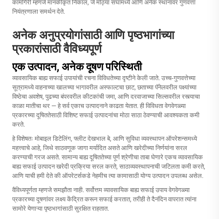
कामगिरी म्हणजे मानकीकृत निकाल, जे मोठ्या संघांमध्ये आणि अनेक स्थानांवर गुणवत्ता
नियंत्रणाला समर्थन देते.
अनेक अनुप्रयोगांसाठी आणि पृष्ठभागांच्या
प्रकारांसाठी वैविध्यपूर्ण
एक उत्पादन, अनेक दूषण परिस्थिती
व्यावसायिक बाह्य सफाई उपायांची रचना विविधतेच्या दृष्टीने केली जाते. उच्च-गुणवत्तेच्या
सूत्रामध्ये वाहनाच्या खालच्या भागावरील अस्फाल्टचा छाट, छताच्या पॅनेलवरील पक्ष्यांच्या
विष्ठेचा अवशेष, पुढच्या बंपरवरील कीटकांची जमा, आणि दरवाजाच्या सिल्सवरील रस्त्याचा
काळा मातीचा थर — हे सर्व एकाच उत्पादनाने काढता येतात. ही विविधता वेगवेगळ्या
प्रकारच्या दूषिततेसाठी विशिष्ट सफाई उत्पादनांचा मोठा साठा ठेवण्याची आवश्यकता कमी
करते.
हे विशेषतः मोबाइल डिटेलिंग, फ्लीट देखभाल बे, आणि सुविधा व्यवस्थापन ऑपरेशन्समध्ये
महत्त्वाचे आहे, जिथे साठवणूक जागा मर्यादित असते आणि खरेदीच्या निर्णयांना सरल
करण्याची गरज असते. सामान्य बाह्य दूषिततेच्या पूर्ण श्रेणीचा ताबा घेणारे एकच व्यावसायिक
बाह्य सफाई उत्पादन खरेदी प्रक्रिया सरल करते, साठाव्यवस्थापनाची जटिलता कमी करते,
आणि याची हमी देते की ऑपरेटर्सकडे नेहमीच त्या कामासाठी योग्य उत्पादन उपलब्ध असेल.
वैविध्यपूर्णता म्हणजे समझौता नाही. सर्वोत्तम व्यावसायिक बाह्य सफाई उपाय वेगवेगळ्या
प्रकारच्या दूषणांवर लक्ष्य केंद्रित करून सफाई करतात, तरीही ते दैनंदिन वापरात त्यांना
सामोरे येणाऱ्या पृष्ठभागांसाठी सुरक्षित राहतात.