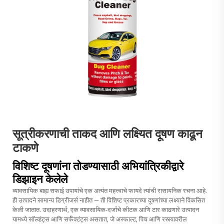
सूत्रीकरणाची ताकद आणि लक्ष्यित दूषण काढून
टाकणे
विशिष्ट दूषणांना तोडण्यासाठी अभियांत्रिकीद्वारे
डिझाइन केलेले
व्यावसायिक बाह्य सफाई उपायांचे एक अत्यंत महत्त्वाचे फायदे त्यांची रासायनिक रचना आहे.
ही उत्पादने सामान्य डिग्रीजर्स नाहीत — ती विशिष्ट प्रकारच्या दूषणांच्या लक्ष्याने विकसित
केली जातात. उदाहरणार्थ, एक व्यावसायिक-दर्जाचे कीटक आणि टार काढणारे उत्पादन
यामध्ये सॉल्व्हंट्स आणि सर्फॅक्टंट्स असतात, जे अस्फाल्ट, पिच आणि रस्त्यावरील