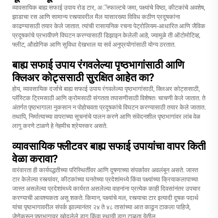
व्यावसायिक बाह्य सफाई उपाय रोड टार, अॅस्फाल्टचे जमा, पक्ष्यांचे विष्ठा, कीटकांचे अवशेष,
झाडाचा रस आणि सामान्य रस्त्यावरील मैल यासारख्या विविध कठीण प्रदूषकांना
काढण्यासाठी तयार केले जातात. त्यांची रासायनिक रचना पेट्रोलियम-आधारित आणि जैविक
प्रदूषकांचे प्रभावीपणे विघटन करण्यासाठी डिझाइन केलेली आहे, ज्यामुळे ती ऑटोमोटिव्ह,
फ्लीट, औद्योगिक आणि सुविधा देखभाल या सर्व अनुप्रयोगांसाठी योग्य ठरतात.
बाह्य सफाई उपाय रंगवलेल्या पृष्ठभागांसाठी आणि
क्लिअर कोट्ससाठी सुरक्षित आहेत का?
होय, व्यावसायिक दर्जाचे बाह्य सफाई उपाय रंगवलेल्या पृष्ठभागांसाठी, क्लिअर कोट्ससाठी,
प्लॅस्टिक ट्रिमसाठी आणि क्रोमसाठी संगतता तपासणीसाठी विशेषतः चाचणी केले जातात. ते
अंतर्गत पृष्ठभागाला नुकसान न पोहोचवता प्रदूषकांचे विघटन करण्यासाठी तयार केले जातात.
तथापि, निर्मात्याच्या वापराच्या सूचनांचे पालन करणे आणि संवेदनशील पृष्ठभागांवर लांब वेळ
लागू करणे टाळणे हे नेहमीच श्रेयस्कर असते.
व्यावसायिक फ्लीटवर बाह्य सफाई उपायांचा वापर किती
वेळा करावा?
वारंवारता ही कार्यपद्धतीच्या परिस्थितींवर आणि दूषणाच्या संपर्कावर अवलंबून असते. जास्त
टार केलेल्या रस्त्यांवर, कीटकांच्या घनतेच्या प्रदेशांमध्ये किंवा पक्ष्यांच्या क्रियाकलापाच्या
जास्त असलेल्या प्रदेशांमध्ये कार्यरत असलेल्या वाहनांना प्रत्येक काही दिवसांनंतर उपचार
करण्याची आवश्यकता असू शकते. किमान, पक्ष्यांचे मल, रस्त्याचा टार इत्यादी दूषक पदार्थ
यांचा पृष्ठभागावरील संपर्क झाल्यानंतर २४ ते ४८ तासांच्या आत काढून टाकला पाहिजे,
जेणेकरून पृष्ठभागावर खोदलेले डाग किंवा स्थायी डाग टाळता येतील.