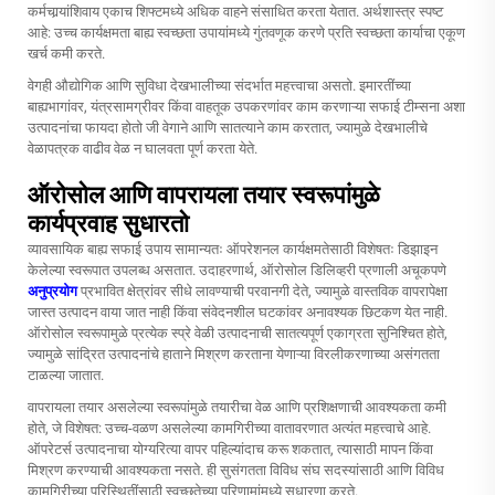
कर्मचार्‍यांशिवाय एकाच शिफ्टमध्ये अधिक वाहने संसाधित करता येतात. अर्थशास्त्र स्पष्ट
आहे: उच्च कार्यक्षमता बाह्य स्वच्छता उपायांमध्ये गुंतवणूक करणे प्रति स्वच्छता कार्याचा एकूण
खर्च कमी करते.
वेगही औद्योगिक आणि सुविधा देखभालीच्या संदर्भात महत्त्वाचा असतो. इमारतींच्या
बाह्यभागांवर, यंत्रसामग्रीवर किंवा वाहतूक उपकरणांवर काम करणाऱ्या सफाई टीम्सना अशा
उत्पादनांचा फायदा होतो जी वेगाने आणि सातत्याने काम करतात, ज्यामुळे देखभालीचे
वेळापत्रक वाढीव वेळ न घालवता पूर्ण करता येते.
ऑरोसोल आणि वापरायला तयार स्वरूपांमुळे
कार्यप्रवाह सुधारतो
व्यावसायिक बाह्य सफाई उपाय सामान्यतः ऑपरेशनल कार्यक्षमतेसाठी विशेषतः डिझाइन
केलेल्या स्वरूपात उपलब्ध असतात. उदाहरणार्थ, ऑरोसोल डिलिव्हरी प्रणाली अचूकपणे
अनुप्रयोग
प्रभावित क्षेत्रांवर सीधे लावण्याची परवानगी देते, ज्यामुळे वास्तविक वापरापेक्षा
जास्त उत्पादन वाया जात नाही किंवा संवेदनशील घटकांवर अनावश्यक छिटकण येत नाही.
ऑरोसोल स्वरूपामुळे प्रत्येक स्प्रे वेळी उत्पादनाची सातत्यपूर्ण एकाग्रता सुनिश्चित होते,
ज्यामुळे सांद्रित उत्पादनांचे हाताने मिश्रण करताना येणाऱ्या विरलीकरणाच्या असंगतता
टाळल्या जातात.
वापरायला तयार असलेल्या स्वरूपांमुळे तयारीचा वेळ आणि प्रशिक्षणाची आवश्यकता कमी
होते, जे विशेषत: उच्च-वळण असलेल्या कामगिरीच्या वातावरणात अत्यंत महत्त्वाचे आहे.
ऑपरेटर्स उत्पादनाचा योग्यरित्या वापर पहिल्यांदाच करू शकतात, त्यासाठी मापन किंवा
मिश्रण करण्याची आवश्यकता नसते. ही सुसंगतता विविध संघ सदस्यांसाठी आणि विविध
कामगिरीच्या परिस्थितींसाठी स्वच्छतेच्या परिणामांमध्ये सुधारणा करते.