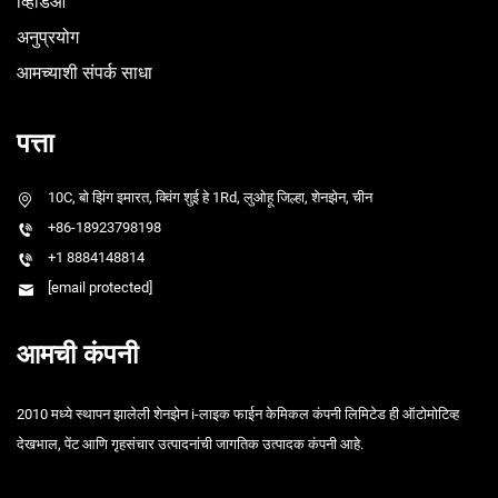
व्हिडिओ
अनुप्रयोग
आमच्याशी संपर्क साधा
पत्ता
10C, बो झिंग इमारत, क्विंग शुई हे 1Rd, लुओहू जिल्हा, शेनझेन, चीन
+86-18923798198
+1 8884148814
[email protected]
आमची कंपनी
2010 मध्ये स्थापन झालेली शेनझेन i-लाइक फाईन केमिकल कंपनी लिमिटेड ही ऑटोमोटिव्ह
देखभाल, पेंट आणि गृहसंचार उत्पादनांची जागतिक उत्पादक कंपनी आहे.