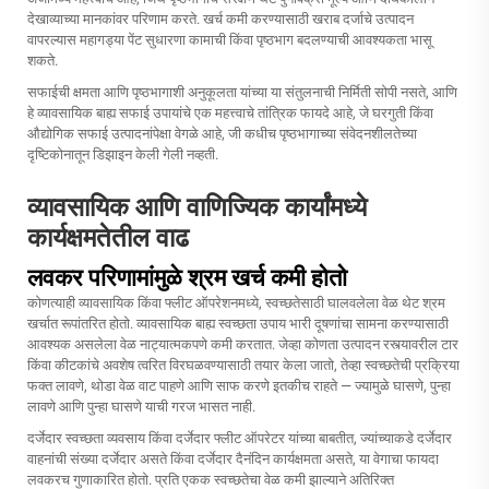
देखाव्याच्या मानकांवर परिणाम करते. खर्च कमी करण्यासाठी खराब दर्जाचे उत्पादन
वापरल्यास महागड्या पेंट सुधारणा कामाची किंवा पृष्ठभाग बदलण्याची आवश्यकता भासू
शकते.
सफाईची क्षमता आणि पृष्ठभागाशी अनुकूलता यांच्या या संतुलनाची निर्मिती सोपी नसते, आणि
हे व्यावसायिक बाह्य सफाई उपायांचे एक महत्त्वाचे तांत्रिक फायदे आहे, जे घरगुती किंवा
औद्योगिक सफाई उत्पादनांपेक्षा वेगळे आहे, जी कधीच पृष्ठभागाच्या संवेदनशीलतेच्या
दृष्टिकोनातून डिझाइन केली गेली नव्हती.
व्यावसायिक आणि वाणिज्यिक कार्यांमध्ये
कार्यक्षमतेतील वाढ
लवकर परिणामांमुळे श्रम खर्च कमी होतो
कोणत्याही व्यावसायिक किंवा फ्लीट ऑपरेशनमध्ये, स्वच्छतेसाठी घालवलेला वेळ थेट श्रम
खर्चात रूपांतरित होतो. व्यावसायिक बाह्य स्वच्छता उपाय भारी दूषणांचा सामना करण्यासाठी
आवश्यक असलेला वेळ नाट्यात्मकपणे कमी करतात. जेव्हा कोणता उत्पादन रस्त्यावरील टार
किंवा कीटकांचे अवशेष त्वरित विरघळवण्यासाठी तयार केला जातो, तेव्हा स्वच्छतेची प्रक्रिया
फक्त लावणे, थोडा वेळ वाट पाहणे आणि साफ करणे इतकीच राहते — ज्यामुळे घासणे, पुन्हा
लावणे आणि पुन्हा घासणे याची गरज भासत नाही.
दर्जेदार स्वच्छता व्यवसाय किंवा दर्जेदार फ्लीट ऑपरेटर यांच्या बाबतीत, ज्यांच्याकडे दर्जेदार
वाहनांची संख्या दर्जेदार असते किंवा दर्जेदार दैनंदिन कार्यक्षमता असते, या वेगाचा फायदा
लवकरच गुणाकारित होतो. प्रति एकक स्वच्छतेचा वेळ कमी झाल्याने अतिरिक्त