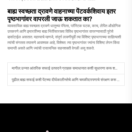
बाह्य स्वच्छता द्रावणे वाहनाच्या पेंटवर्कशिवाय इतर
पृष्ठभागांवर वापरली जाऊ शकतात का?
व्यावसायिक बाह्य स्वच्छता द्रावणे धातूच्या पॅनेल्स, प्लॅस्टिक घटक, काच, लेपित औद्योगिक
उपकरणे आणि इमारतींच्या बाह्य भिंतींसारख्या विविध पृष्ठभागांवर वापरण्यासाठी पुरेसे
व्हर्साटाईल असतात. महत्त्वाचे म्हणजे, संपूर्ण लावणीपूर्वी त्या विशिष्ट पृष्ठभागाच्या साहित्याशी
त्यांची संगतता तपासणे आवश्यक आहे, विशेषत: त्या पृष्ठभागांवर ज्यांना विशिष्ट लेपन किंवा
समाप्ती असते आणि ज्यांची रासायनिक सहनशक्ती वेगळी असू शकते.
मागील:
उन्नत आंतरिक सफाई उत्पादने ग्राहक समाधानात कशी सुधारणा करू शकतात?
पुढील:
बाह्य सफाई कशी पेंटच्या दीर्घकालीनतेचे आणि चमकीदारपणाचे संरक्षण करू शकते?