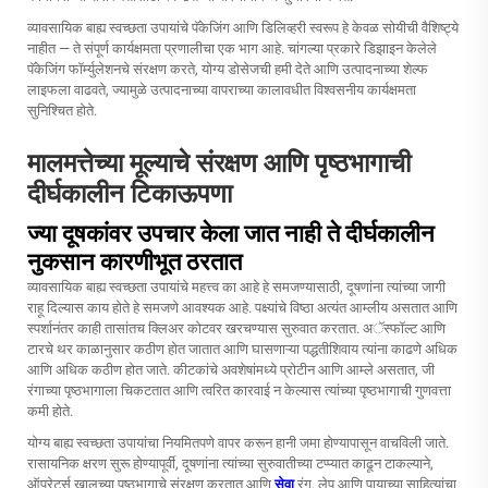
व्यावसायिक बाह्य स्वच्छता उपायांचे पॅकेजिंग आणि डिलिव्हरी स्वरूप हे केवळ सोयीची वैशिष्ट्ये
नाहीत — ते संपूर्ण कार्यक्षमता प्रणालीचा एक भाग आहे. चांगल्या प्रकारे डिझाइन केलेले
पॅकेजिंग फॉर्म्युलेशनचे संरक्षण करते, योग्य डोसेजची हमी देते आणि उत्पादनाच्या शेल्फ
लाइफला वाढवते, ज्यामुळे उत्पादनाच्या वापराच्या कालावधीत विश्वसनीय कार्यक्षमता
सुनिश्चित होते.
मालमत्तेच्या मूल्याचे संरक्षण आणि पृष्ठभागाची
दीर्घकालीन टिकाऊपणा
ज्या दूषकांवर उपचार केला जात नाही ते दीर्घकालीन
नुकसान कारणीभूत ठरतात
व्यावसायिक बाह्य स्वच्छता उपायांचे महत्त्व का आहे हे समजण्यासाठी, दूषणांना त्यांच्या जागी
राहू दिल्यास काय होते हे समजणे आवश्यक आहे. पक्ष्यांचे विष्ठा अत्यंत आम्लीय असतात आणि
स्पर्शानंतर काही तासांतच क्लिअर कोटवर खरचण्यास सुरुवात करतात. अॅस्फॉल्ट आणि
टारचे थर काळानुसार कठीण होत जातात आणि घासणाऱ्या पद्धतीशिवाय त्यांना काढणे अधिक
आणि अधिक कठीण होत जाते. कीटकांचे अवशेषांमध्ये प्रोटीन आणि आम्ले असतात, जी
रंगाच्या पृष्ठभागाला चिकटतात आणि त्वरित कारवाई न केल्यास त्यांच्या पृष्ठभागाची गुणवत्ता
कमी होते.
योग्य बाह्य स्वच्छता उपायांचा नियमितपणे वापर करून हानी जमा होण्यापासून वाचविली जाते.
रासायनिक क्षरण सुरू होण्यापूर्वी, दूषणांना त्यांच्या सुरुवातीच्या टप्प्यात काढून टाकल्याने,
ऑपरेटर्स खालच्या पृष्ठभागाचे संरक्षण करतात आणि
सेवा
रंग, लेप आणि पायाच्या साहित्यांचा