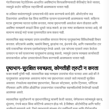
गंदगीसारख्या पेट्रोलियम-आधारित अवशिष्टांना विरघळविण्यासाठी कॅलिब्रेट केले जातात,
ज्यामुळे कठोर यांत्रिक स्क्रबिंगची आवश्यकता भासत नाही.
या लक्ष्यित रूपांतरणामुळे उत्पादनाचे मोठे काम करण्याचे कार्य होते. ऑपरेटर्सना जड
ठिकाणांवर अत्यधिक वेळ किंवा शारीरिक प्रयत्न घालवण्याची आवश्यकता नसते. सक्रिय
घटक दूषणाच्या पदरात प्रवेश करतात, त्याचा पृष्ठभागाशी असलेला बंधन तोडतात आणि
अवशिष्ट स्वच्छपणे काढले किंवा धुतले जाऊ शकते. हा एक स्पष्ट कार्यक्षमता फायदा आहे, जो
सामान्य सफाई स्प्रे फक्त पुनरुत्पादित करू शकत नाही.
व्यावसायिक बाह्य स्वच्छता उपाय वास्तविक वापरात येणाऱ्या प्रदूषकांच्या विविधतेचाही विचार
करतात. कीटकांचे अवशेष, पक्ष्यांचे विषाणू, झाडांचा रस, इंधनाचे थेंब, आणि रस्त्यावरील टार
यांचे रासायनिक संरचना एकमेकांपासून वेगळे असते. एक चांगल्या प्रकारे तयार केलेला
उत्पादन या सर्व प्रकारच्या प्रदूषकांना हाताळू शकतो, ज्यामुळे एकाच स्वच्छता कार्यासाठी
वापरकर्त्याला अनेक उत्पादनांमध्ये स्विच करण्याची आवश्यकता भासत नाही.
पृष्ठभाग-सुरक्षित स्वच्छता, कोणतीही त्रुटी न करता
फक्त शक्ती पुरेशी नाही. व्यावसायिक बाह्य स्वच्छता उपायांचा मोठा फायदा असा आहे की ते
प्रदूषकांवर आक्रमक असताना त्यांना ज्या पृष्ठभागावर लावले जाते त्यासाठी सुरक्षित
असतात. रंगवलेल्या वाहनांच्या पृष्ठभागांवर, क्लिअर कोट्सवर, क्रोम ट्रिमवर, प्लॅस्टिक
पॅनेल्सवर आणि लेपित औद्योगिक उपकरणांवर रासायनिक सहनशीलतेची वेगवेगळी पातळी
आवश्यक असते.
व्यावसायिक सूत्रीकरणे या पृष्ठभागांविरुद्ध चाचणी केली जातात, जेणेकरून त्यांच्यामुळे खरड,
धुंदपणा, रंगाचे बदल किंवा कोटिंगचे अपघटन होऊ नये. हे विशेषत: ऑटोमोटिव्ह आणि फ्लीट
अर्जांमध्ये महत्त्वाचे आहे, जिथे पृष्ठभागाचे संरक्षण थेट पुनर्विक्री मूल्य आणि दीर्घकालीन