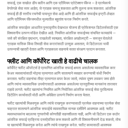
सफाई, एक सखोल डीप क्लीन आणि एक प्रीमियम प्रोटेक्शन पॅकेज — हे प्रत्येकाचे
वेगवेगळे सेवा स्तर आहेत, जे ग्राहक समजू शकतात आणि तुलना करू शकतात. आंतरिक
सफाई ही ही स्तरीय रचनेची पायाभूत सेवा आहे आणि ही आंतरिक सफाईच इन्ट्री-लेव्हल
आणि प्रीमियम पॅकेजमधील मूल्यातील बहुतांश फरक निर्माण करते.
आंतरिक सफाईवर आधारित पुनरावृत्तीय देखभाल योजना ही प्रोफेशनल डिटेलर्ससाठी एक
विश्वसनीय उत्पन्न मॉडेल देखील आहे. नियमित आंतरिक सफाईच्या संचयित फायद्यांचे —
जसे की संरक्षित पृष्ठभाग, राखलेली स्वच्छता, संरक्षित अपहोल्स्ट्री — समजून घेतलेले
ग्राहक मासिक किंवा तिमाही सेवा करारांसाठी उत्सुक असतात, जे डिटेलरला भावी
उत्पन्नाची खात्री देतात आणि ग्राहकाला वाहनाचे सतत संरक्षण प्रदान करतात.
फ्लीट आणि कॉर्पोरेट खाती हे वाढीचे चालक
कॉर्पोरेट फ्लीट ऑपरेटर्स हे प्रमाणित आंतरिक सफाई क्षमता असलेल्या व्यावसायिक कार
केअर व्यवसायांसाठी मोठ्या प्रमाणात आणि सातत्याने व्यवहार करण्याची संधी निर्माण
करतात. फ्लीट वाहनांचा तीव्र प्रमाणात वापर केला जातो, त्यांवर दूषण लवकर जमा होते
आणि त्यांना व्यावसायिक उपयोगासाठी आवश्यक असलेल्या प्रस्तुतीच्या मानकांना तारत्वार
राहावे लागते. फ्लीट खात्यांना नियमित आणि नियोजित आंतरिक सफाई सेवा पुरविल्यास
डिटेलिंग कार्यासाठी मोठी आणि अपेक्षित उत्पन्ने निर्माण करता येतात.
फ्लीट खात्यांची मिळवणूक आणि त्यांचे राखणूक करण्यासाठी प्रत्येक वाहनाच्या प्रत्येक सेवा
चक्रात सातत्याने आंतरिक सफाईचे व्यावसायिक मानक दर्शविणे आवश्यक आहे. फ्लीट
व्यवस्थापकांना बदलत्या गुणवत्तेची कोणतीही सहनशीलता नाही, आणि जो डिटेलर एक कठोर
आंतरिक सफाई प्रक्रिया दस्तऐवजित करू शकतो आणि ती विश्वसनीयपणे देऊ शकतो, तोच
या खात्यांची मिळवणूक करेल आणि त्यांचे राखणूक करेल. फ्लीट कामासाठी आवश्यक