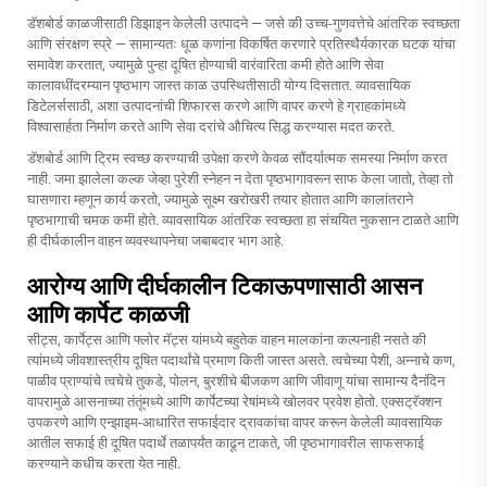
डॅशबोर्ड काळजीसाठी डिझाइन केलेली उत्पादने — जसे की उच्च-गुणवत्तेचे
आंतरिक स्वच्छता
आणि संरक्षण स्प्रे — सामान्यतः धूळ कणांना विकर्षित करणारे प्रतिस्थैर्यकारक घटक यांचा
समावेश करतात, ज्यामुळे पुन्हा दूषित होण्याची वारंवारिता कमी होते आणि सेवा
कालावधींदरम्यान पृष्ठभाग जास्त काळ उपस्थितीसाठी योग्य दिसतात. व्यावसायिक
डिटेलर्ससाठी, अशा उत्पादनांची शिफारस करणे आणि वापर करणे हे ग्राहकांमध्ये
विश्वासार्हता निर्माण करते आणि सेवा दरांचे औचित्य सिद्ध करण्यास मदत करते.
डॅशबोर्ड आणि ट्रिम स्वच्छ करण्याची उपेक्षा करणे केवळ सौंदर्यात्मक समस्या निर्माण करत
नाही. जमा झालेला कल्क जेव्हा पुरेशी स्नेहन न देता पृष्ठभागावरून साफ केला जातो, तेव्हा तो
घासणारा म्हणून कार्य करतो, ज्यामुळे सूक्ष्म खरोखरी तयार होतात आणि कालांतराने
पृष्ठभागाची चमक कमी होते. व्यावसायिक आंतरिक स्वच्छता हा संचयित नुकसान टाळते आणि
ही दीर्घकालीन वाहन व्यवस्थापनेचा जबाबदार भाग आहे.
आरोग्य आणि दीर्घकालीन टिकाऊपणासाठी आसन
आणि कार्पेट काळजी
सीट्स, कार्पेट्स आणि फ्लोर मॅट्स यांमध्ये बहुतेक वाहन मालकांना कल्पनाही नसते की
त्यांमध्ये जीवशास्त्रीय दूषित पदार्थांचे प्रमाण किती जास्त असते. त्वचेच्या पेशी, अन्नाचे कण,
पाळीव प्राण्यांचे त्वचेचे तुकडे, पोलन, बुरशीचे बीजकण आणि जीवाणू यांचा सामान्य दैनंदिन
वापरामुळे आसनाच्या तंतूंमध्ये आणि कार्पेटच्या रेषांमध्ये खोलवर प्रवेश होतो. एक्सट्रॅक्शन
उपकरणे आणि एन्झाइम-आधारित सफाईदार द्रावकांचा वापर करून केलेली व्यावसायिक
आतील सफाई ही दूषित पदार्थे तळापर्यंत काढून टाकते, जी पृष्ठभागावरील साफसफाई
करण्याने कधीच करता येत नाही.