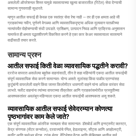
असलेली ऑपरेशनल शिस्त यामुळे व्यवसायाच्या खुल्या बाजारातील (रिटेल) सेवा देण्याची
सामान्य गुणवत्ताही सुधारते.
म्हणून आतील सफाई ही केवळ एक स्वतंत्र सेवा रेषा नाही — तर ही एक क्षमता आहे जी
ग्राहकांच्या नवीन, पूर्णपणे वेगळ्या आणि व्यावसायिकदृष्ट्या अधिक मूल्यवान पातळीच्या
नात्यांपर्यंत पोहोचण्याची संधी उघडते. प्रशिक्षण, उत्पादन निवड आणि प्रक्रिया-अनुशासन
यामार्फत ही क्षमता पद्धतशीरपणे विकसित करणे हे एका कार केअर व्यवसायाला सातत्याने
वाढीसाठी तयार करते.
सामान्य प्रश्न
आतील सफाई किती वेळा व्यावसायिक पद्धतीने करावी?
दररोज वापरात असलेल्या बहुतेक वाहनांसाठी, तीन ते सहा महिन्यांनी एकदा आतील सफाईची
संपूर्ण व्यावसायिक सेवा करणे सामान्यतः योग्य असते. मुलांसह किंवा पाळीव प्राण्यांसह
कुटुंबांनी वापरलेली वाहने किंवा जास्त किलोमीटर धावणारी वाहने यांना अधिक वारंवार सेवा
लाभते. फ्लीट वाहनांना त्यांच्या वापराच्या तीव्रतेवर आणि ग्राहकांसमोरील प्रस्तुतीच्या
आवश्यकतांवर अवलंबून महिन्याला एकदा आतील सफाईची आवश्यकता असू शकते.
व्यावसायिक आतील सफाई सेवेदरम्यान कोणत्या
पृष्ठभागांवर काम केले जाते?
एक संपूर्ण व्यावसायिक आंतरिक स्वच्छता सेवा सामान्यतः डॅशबोर्ड आणि इन्स्ट्रुमेंट क्लस्टर,
केंद्र संगणक (सेंटर कन्सोल), दरवाज्यांचे पॅनेल, हेडलाइनर, सीट्स आणि अपहोल्स्ट्री,
कार्पेट आणि फ्लोअर मॅट्स, ट्रंक क्षेत्र, वेंटिलेशन वेंट्स आणि कॅबिनच्या आतील सर्व