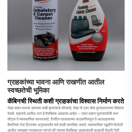
ग्राहकांच्या भावना आणि राखणीत आतील
स्वच्छतेची भूमिका
कॅबिनची स्थिती कशी ग्राहकांचा विश्वास निर्माण करते
जेव्हा वाहन मालक आपल्या चाबी इतरांकडे सोपवतो, तेव्हा तो एका सेवा पुरवठादारावर विश्वास
ठेवतो. वाहनाचे आतील भाग हे वैयक्तिक अवकाश आहेत — त्यात लहान मुलांसाठीची कार
सीट्स ते व्यावसायिक कागदपत्रे, दैनंदिन प्रवासाच्या आठवणींपासून ते आठवड्याच्या
शेवटीच्या रोड ट्रिपच्या अनुभवापर्यंत सर्व काही समाविष्ट असते. व्यावसायिक पद्धतीने केलेली
आतील स्वच्छता ग्राहकाला सांगते की त्याच्या वैयक्तिक अवकाशाची काळजी घेतली गेली