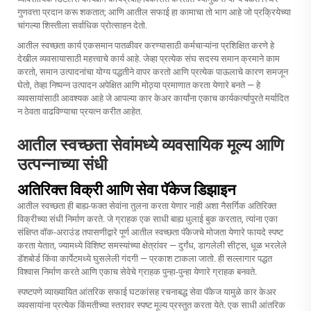
गुणवत्ता प्रदान करू शकतात; आणि आतील सफाई हा कामाचा तो भाग आहे जो प्रक्रियेच्या
चांगल्या शिस्तीला सर्वाधिक प्रोत्साहन देतो.
आतील स्वच्छता कार्य एकसमान पातळीवर करण्यासाठी कर्मचाऱ्यांना प्रशिक्षित करणे हे
देखील व्यवसायासाठी महत्त्वाचे कार्य आहे. जेव्हा प्रत्येक संघ सदस्य समान क्रमाने काम
करतो, समान उत्पादनांचा योग्य पद्धतीने वापर करतो आणि प्रत्येक पाऊलाचे कारण समजून
घेतो, तेव्हा निष्पन्न उत्पादन अपेक्षित आणि मोठ्या प्रमाणात करता येणारे बनते — हे
व्यवसायांसाठी आवश्यक आहे जे आपल्या कार केअर कार्यांना एकाच कार्यकर्त्यापुरते मर्यादित
न ठेवता वाढविण्याचा प्रयत्न करीत आहेत.
आतील स्वच्छता सेवांमध्ये व्यवसायिक मूल्य आणि
उत्पन्नाच्या संधी
अतिरिक्त विक्री आणि सेवा पॅकेज डिझाइन
आतील स्वच्छता ही बाह्य-फक्त सेवांना तुलना करता येणार नाही अशा नैसर्गिक अतिरिक्त
विक्रीच्या संधी निर्माण करते. जे ग्राहक एक साधी बाह्य धुलाई बुक करतात, त्यांना एका
संक्षिप्त वॉक-अराउंड तपासणीद्वारे पूर्ण आतील स्वच्छता पॅकेजचे मोजता येणारे फायदे स्पष्ट
करता येतात, ज्यामध्ये विशिष्ट समस्यांच्या क्षेत्रांवर — दुर्गंध, डागलेली सीट्स, धूळ भरलेले
डॅशबोर्ड किंवा कार्पेटमध्ये घुसलेली गंदगी — प्रकाश टाकला जातो. ही सल्लागार पद्धत
विश्वास निर्माण करते आणि एकाच सेवेचे ग्राहक पुन्हा-पुन्हा येणारे ग्राहक बनवते.
स्पष्टपणे व्याख्यायित आंतरिक सफाई घटकांसह रचनाबद्ध सेवा पॅकेज यामुळे कार केअर
व्यवसायांना प्रत्येक किंमतीच्या स्तरावर स्पष्ट मूल्य प्रस्तुत करता येते. एक साधी आंतरिक