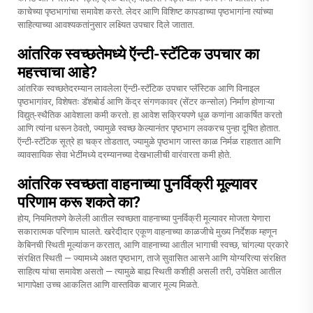
काचेच्या पृष्ठभागांचा समावेश करते. लेदर आणि विशिष्ट कापडाच्या पृष्ठभागांना त्यांच्या
साहित्याच्या आवश्यकतांनुसार लक्ष्यित उपचार दिले जातात.
आंतरिक स्वच्छतेमध्ये ऍन्टी-स्टॅटिक उपचार का
महत्त्वाचा आहे?
आंतरिक स्वच्छतेदरम्यान लावलेला ऍन्टी-स्टॅटिक उपचार प्लॅस्टिक आणि विनाइल
पृष्ठभागांवर, विशेषतः डॅशबोर्ड आणि केंद्र संगणकावर (सेंटर कन्सोल) निर्माण होणाऱ्या
विद्युत्-स्थैतिक आवेशाला कमी करतो. हा आवेश सक्रियपणे धूळ कणांना आकर्षित करतो
आणि त्यांना धरून ठेवतो, ज्यामुळे स्वच्छ केल्यानंतर पृष्ठभाग लवकरच पुन्हा दूषित होतात.
ऍन्टी-स्टॅटिक सूत्रे हा चक्र तोडतात, ज्यामुळे पृष्ठभाग जास्त काळ निर्मळ राहतात आणि
व्यावसायिक सेवा भेटींमध्ये दरम्यानच्या देखभालीची वारंवारता कमी होते.
आंतरिक स्वच्छता वाहनाच्या पुनर्विक्री मूल्यावर
परिणाम करू शकते का?
होय, नियमितपणे केलेली आतील स्वच्छता वाहनाच्या पुनर्विक्री मूल्यावर मोजता येणारा
सकारात्मक परिणाम घालते. खरेदीदार एकूण वाहनाच्या काळजीचे मुख्य निर्देशक म्हणून
केबिनची स्थिती मूल्यांकन करतात, आणि वाहनाच्या आतील भागाची स्वच्छ, चांगल्या प्रकारे
संरक्षित स्थिती — ज्यामध्ये अक्षत पृष्ठभाग, ताजे सुवासित आसने आणि योग्यरित्या संरक्षित
साहित्य यांचा समावेश असतो — त्यामुळे बाह्य स्थिती कशीही असली तरी, उपेक्षित आतील
भागापेक्षा उच्च आकलित आणि वास्तविक बाजार मूल्य मिळते.