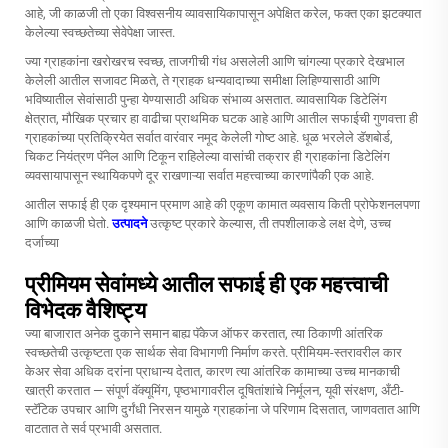
आहे, जी काळजी तो एका विश्वसनीय व्यावसायिकापासून अपेक्षित करेल, फक्त एका झटक्यात
केलेल्या स्वच्छतेच्या सेवेपेक्षा जास्त.
ज्या ग्राहकांना खरोखरच स्वच्छ, ताजगीची गंध असलेली आणि चांगल्या प्रकारे देखभाल
केलेली आतील सजावट मिळते, ते ग्राहक धन्यवादाच्या समीक्षा लिहिण्यासाठी आणि
भविष्यातील सेवांसाठी पुन्हा येण्यासाठी अधिक संभाव्य असतात. व्यावसायिक डिटेलिंग
क्षेत्रात, मौखिक प्रचार हा वाढीचा प्राथमिक घटक आहे आणि आतील सफाईची गुणवत्ता ही
ग्राहकांच्या प्रतिक्रियेत सर्वात वारंवार नमूद केलेली गोष्ट आहे. धूळ भरलेले डॅशबोर्ड,
चिकट नियंत्रण पॅनेल आणि टिकून राहिलेल्या वासांची तक्रार ही ग्राहकांना डिटेलिंग
व्यवसायापासून स्थायिकपणे दूर राखणाऱ्या सर्वात महत्त्वाच्या कारणांपैकी एक आहे.
आतील सफाई ही एक दृश्यमान प्रमाण आहे की एकूण कामात व्यवसाय किती प्रोफेशनलपणा
आणि काळजी घेतो.
उत्पादने
उत्कृष्ट प्रकारे केल्यास, ती तपशीलाकडे लक्ष देणे, उच्च
दर्जाच्या
प्रीमियम सेवांमध्ये आतील सफाई ही एक महत्त्वाची
विभेदक वैशिष्ट्य
ज्या बाजारात अनेक दुकाने समान बाह्य पॅकेज ऑफर करतात, त्या ठिकाणी आंतरिक
स्वच्छतेची उत्कृष्टता एक सार्थक सेवा विभागणी निर्माण करते. प्रीमियम-स्तरावरील कार
केअर सेवा अधिक दरांना प्राधान्य देतात, कारण त्या आंतरिक कामाच्या उच्च मानकाची
खात्री करतात — संपूर्ण वॅक्यूमिंग, पृष्ठभागावरील दूषितांशांचे निर्मूलन, यूवी संरक्षण, अँटी-
स्टॅटिक उपचार आणि दुर्गंधी निरसन यामुळे ग्राहकांना जे परिणाम दिसतात, जाणवतात आणि
वाटतात ते सर्व प्रभावी असतात.