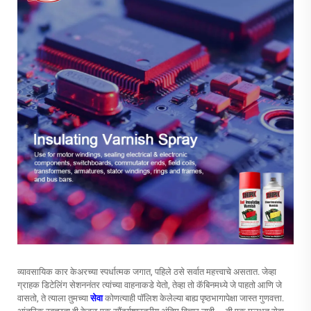
व्यावसायिक कार केअरच्या स्पर्धात्मक जगात, पहिले ठसे सर्वात महत्त्वाचे असतात. जेव्हा
ग्राहक डिटेलिंग सेशननंतर त्यांच्या वाहनाकडे येतो, तेव्हा तो कॅबिनमध्ये जे पाहतो आणि जे
वासतो, ते त्याला तुमच्या
सेवा
कोणत्याही पॉलिश केलेल्या बाह्य पृष्ठभागापेक्षा जास्त गुणवत्ता.