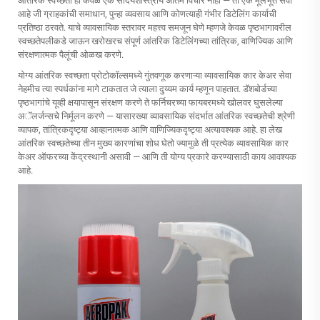
आंतरिक स्वच्छता ही केवळ एक सौंदर्यशास्त्रीय अंतिम विचार नाही — ती एक मूलभूत सेवा
आहे जी ग्राहकांची समाधान, पुन्हा व्यवसाय आणि कोणत्याही गंभीर डिटेलिंग कार्याची
प्रतिष्ठा ठरवते. याचे व्यावसायिक स्तरावर महत्त्व समजून घेणे म्हणजे केवळ पृष्ठभागावरील
स्वच्छतेपलीकडे जाऊन खरोखरच संपूर्ण आंतरिक डिटेलिंगच्या तांत्रिक, वाणिज्यिक आणि
संरक्षणात्मक पैलूंची ओळख करणे.
योग्य आंतरिक स्वच्छता प्रोटोकॉल्समध्ये गुंतवणूक करणाऱ्या व्यावसायिक कार केअर सेवा
नेहमीच त्या स्पर्धकांना मागे टाकतात जे त्याला दुय्यम कार्य म्हणून पाहतात. डॅशबोर्डच्या
पृष्ठभागांचे यूव्ही क्षयापासून संरक्षण करणे ते फर्निचरच्या फायबरमध्ये खोलवर घुसलेल्या
अॅलर्जन्सचे निर्मूलन करणे — यासारख्या व्यावसायिक संदर्भात आंतरिक स्वच्छतेची श्रेणी
व्यापक, तांत्रिकदृष्ट्या आव्हानात्मक आणि वाणिज्यिकदृष्ट्या अत्यावश्यक आहे. हा लेख
आंतरिक स्वच्छतेच्या तीन मुख्य कारणांचा शोध घेतो ज्यामुळे ती प्रत्येक व्यावसायिक कार
केअर ऑफरच्या केंद्रस्थानी असावी — आणि ती योग्य प्रकारे करण्यासाठी काय आवश्यक
आहे.