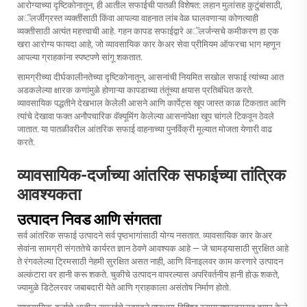
आरोग्याच्या दृष्टिकोनातून, ही आतील सफाईची पातळी विशेषत: लहान मुलांसह कुटुंबांसाठी,
अॅलर्जीग्रस्त व्यक्तींसाठी किंवा आपल्या वाहनात लांब वेळ घालवणाऱ्या कोणत्याही
व्यक्तीसाठी अत्यंत महत्त्वाची आहे. गहन कापड सफाईद्वारे अॅलर्जन्सचे कमीकरण हा एक
खरा आरोग्य फायदा आहे, जो व्यावसायिक कार केअर सेवा प्रीमियम ऑफरचा भाग म्हणून
आपल्या ग्राहकांना स्पष्टपणे सांगू शकतात.
सामग्रीच्या दीर्घकालीनतेच्या दृष्टिकोनातून, आसनांची नियमित सखोल सफाई त्यांच्या आत
अडकलेल्या क्षारक कणांमुळे होणाऱ्या कापडाच्या तंतूंच्या क्षयास प्रतिबंधित करते.
व्यावसायिक पद्धतीने देखभाल केलेली आसने आणि कार्पेट्स खूप जास्त काळ टिकतात आणि
त्यांचे देखावा फक्त अनौपचारिक वॅक्यूमिंग केलेल्या आसनांपेक्षा खूप चांगले टिकवून ठेवले
जातात. या पातळीवरील आंतरिक सफाई वाहनाच्या पुनर्विक्री मूल्यात मोजता येणारी वाढ
करते.
व्यावसायिक-दर्जाच्या आंतरिक सफाईच्या तांत्रिक
आवश्यकता
उत्पादन निवड आणि संगतता
सर्व आंतरिक सफाई उत्पादने सर्व पृष्ठभागांसाठी योग्य नसतात. व्यावसायिक कार केअर
सेवांना सामग्री संगततेचे कार्यरत ज्ञान ठेवणे आवश्यक आहे — जे चामड्यासाठी सुरक्षित आहे
ते रंगवलेल्या ट्रिमसाठी नेहमी सुरक्षित असत नाही, आणि विनाइलवर काम करणारे उत्पादन
अल्कंटारा वर हानी करू शकते. चुकीचे उत्पादन वापरल्यास अपरिवर्तनीय हानी होऊ शकते,
ज्यामुळे डिटेलरवर जबाबदारी येते आणि ग्राहकाला असंतोष निर्माण होतो.