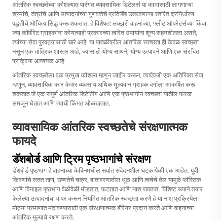
आंतरिक स्वच्छतेच्या कौशल्यात पारंगत व्यावसायिक डिटेलर्स या कामासाठी लागणाऱ्या
श्रमांचे, तंत्रांचे आणि उत्पादनांच्या गुणवत्तेचे प्रतिबिंब उतरवणाऱ्या स्तरित दरनिर्धारण
पद्धतीचे औचित्य सिद्ध करू शकतात. हे विशेषत: लक्झरी वाहनांच्या, फ्लीट ऑपरेटर्सच्या किंवा
ज्या कॉर्पोरेट ग्राहकांना कोणत्याही प्रकारच्या त्वरित उपायांना शून्य सहनशीलता असते,
त्यांच्या सेवा पुरवठ्यासाठी खरे आहे. या पातळीवरील आंतरिक स्वच्छता ही केवळ स्वच्छता
नसून एक तांत्रिक शास्त्र आहे, ज्यासाठी योग्य साधने, योग्य उत्पादने आणि एक संरचित
प्रक्रिया आवश्यक आहे.
आंतरिक स्वच्छतेला एक प्रमुख कौशल्य म्हणून जाहीर करून, त्याऐवजी एक अतिरिक्त सेवा
म्हणून, व्यावसायिक कार केअर व्यवसाय अधिक मूल्यवान ग्राहक वर्गाला आकर्षित करू
शकतात जे एक संपूर्ण आंतरिक डिटेलिंग आणि एक पृष्ठभागीय स्वच्छता यातील फरक
समजून घेतात आणि त्याची किंमत ओळखतात.
व्यावसायिक आंतरिक स्वच्छतेचे संरक्षणात्मक
फायदे
डॅशबोर्ड आणि ट्रिम पृष्ठभागांचे संरक्षण
डॅशबोर्ड पृष्ठभाग हे वाहनाच्या केबिनमधील सर्वात संवेदनशील घटकांपैकी एक आहेत. यूवी
किरणांचे सतत ताण, उष्णतेचे चक्र, वातावरणातील धूळ आणि त्वचेचे तेल यामुळे प्लॅस्टिक
आणि विनाइल पृष्ठभाग वेळोवेळी मोडतात, फटतात आणि नाश पावतात. विशिष्ट रूपाने तयार
केलेल्या उत्पादनांचा वापर करून नियमित आंतरिक स्वच्छता करणे हे या नाश प्रक्रियेला
मोठ्या प्रमाणात मंदावण्यासाठी एक संरक्षणात्मक बॅरियर प्रदान करते आणि वाहनाच्या
आंतरिक मूल्याचे रक्षण करते.