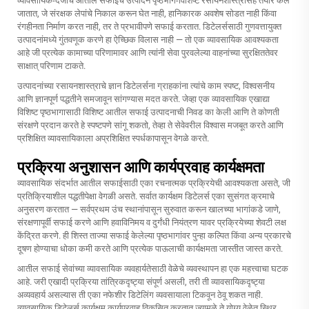
व्यावसायिक-दर्जाचे आतील सफाईचे उत्पादने पृष्ठभाग-विशिष्ट रसायनशास्त्रासह तयार केले
जातात, जे संरक्षक लेपांचे निकाल करून घेत नाही, हानिकारक अवशेष सोडत नाही किंवा
रंगहीनता निर्माण करत नाही, तर ते प्रभावीपणे सफाई करतात. डिटेलर्ससाठी गुणवत्तायुक्त
उत्पादनांमध्ये गुंतवणूक करणे हा ऐच्छिक विलास नाही — तो एक व्यावसायिक आवश्यकता
आहे जी प्रत्येक कामाच्या परिणामावर आणि त्यांनी सेवा पुरवलेल्या वाहनांच्या सुरक्षिततेवर
साक्षात् परिणाम टाकते.
उत्पादनांच्या रसायनशास्त्राचे ज्ञान डिटेलर्सना ग्राहकांना त्यांचे काम स्पष्ट, विश्वसनीय
आणि ज्ञानपूर्ण पद्धतीने समजावून सांगण्यास मदत करते. जेव्हा एक व्यावसायिक एखाद्या
विशिष्ट पृष्ठभागासाठी विशिष्ट आतील सफाई उत्पादनाची निवड का केली आणि ते कोणती
संरक्षणे प्रदान करते हे स्पष्टपणे सांगू शकतो, तेव्हा ते सेवेवरील विश्वास मजबूत करते आणि
प्रशिक्षित व्यावसायिकाला अप्रशिक्षित स्पर्धकापासून वेगळे करते.
प्रक्रिया अनुशासन आणि कार्यप्रवाह कार्यक्षमता
व्यावसायिक संदर्भात आतील सफाईसाठी एका रचनात्मक प्रक्रियेची आवश्यकता असते, जी
प्रतिक्रियाशील पद्धतीपेक्षा वेगळी असते. सर्वात कार्यक्षम डिटेलर्स एका सुसंगत क्रमाचे
अनुसरण करतात — सर्वप्रथम उंच स्थानांपासून सुरुवात करून खालच्या भागांकडे जाणे,
संरक्षणापूर्वी सफाई करणे आणि हवाविनिमय व दुर्गंधी नियंत्रण यावर प्रक्रियेच्या शेवटी लक्ष
केंद्रित करणे. ही शिस्त ताज्या सफाई केलेल्या पृष्ठभागांवर पुन्हा कल्पित किंवा अन्य प्रकारचे
दूषण होण्याचा धोका कमी करते आणि प्रत्येक पाऊलाची कार्यक्षमता जास्तीत जास्त करते.
आतील सफाई सेवांच्या व्यावसायिक व्यवहार्यतेसाठी वेळेचे व्यवस्थापन हा एक महत्त्वाचा घटक
आहे. जरी एखादी प्रक्रिया तांत्रिकदृष्ट्या संपूर्ण असली, तरी ती व्यावसायिकदृष्ट्या
अव्यवहार्य असल्यास ती एका नफेशीर डिटेलिंग व्यवसायाला टिकवून ठेवू शकत नाही.
व्यावसायिक डिटेलर्स कार्यक्षम कार्यप्रवाह विकसित करतात ज्यामुळे ते योग्य वेळेत स्थिर