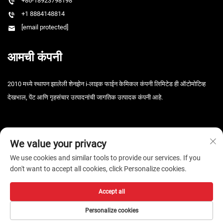
+86-18923798198
+1 8884148814
[email protected]
आमची कंपनी
2010 मध्ये स्थापन झालेली शेनझेन i-लाइक फाईन केमिकल कंपनी लिमिटेड ही ऑटोमोटिव्ह
देखभाल, पेंट आणि गृहसंचार उत्पादनांची जागतिक उत्पादक कंपनी आहे.
We value your privacy
We use cookies and similar tools to provide our services. If you
don't want to accept all cookies, click Personalize cookies.
कॉपीराइट © 2026 शेनझेन आय-लाइक फाइन केमिकल कंपनी, लि. सर्व हक्क राखीव. -
गोपनीयता धोरण
Accept all
Personalize cookies