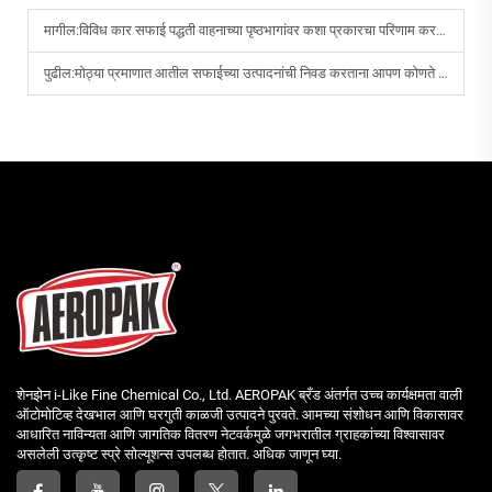
मागील:
विविध कार सफाई पद्धती वाहनाच्या पृष्ठभागांवर कशा प्रकारचा परिणाम करतात?
पुढील:
मोठ्या प्रमाणात आतील सफाईच्या उत्पादनांची निवड करताना आपण कोणते मुद्दे विचारात घेऊ शकता?
शेनझेन i-Like Fine Chemical Co., Ltd. AEROPAK ब्रँड अंतर्गत उच्च कार्यक्षमता वाली
ऑटोमोटिव्ह देखभाल आणि घरगुती काळजी उत्पादने पुरवते. आमच्या संशोधन आणि विकासावर
आधारित नाविन्यता आणि जागतिक वितरण नेटवर्कमुळे जगभरातील ग्राहकांच्या विश्वासावर
असलेली उत्कृष्ट स्प्रे सोल्यूशन्स उपलब्ध होतात. अधिक जाणून घ्या.