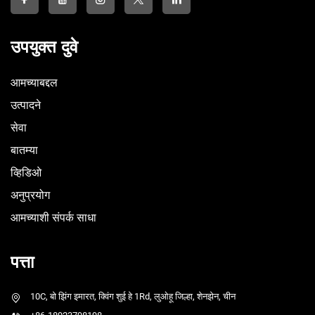
उपयुक्त दुवे
आमच्याबद्दल
उत्पादने
सेवा
बातम्या
व्हिडिओ
अनुप्रयोग
आमच्याशी संपर्क साधा
पत्ता
10C, बो झिंग इमारत, क्विंग शुई हे 1Rd, लुओहू जिल्हा, शेनझेन, चीन