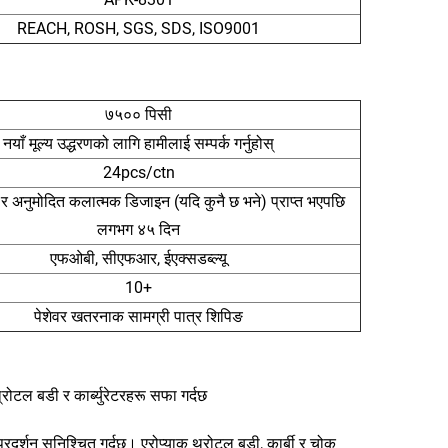
REACH, ROSH, SGS, SDS, ISO9001
७५०० पिसी
नयाँ मूल्य उद्धरणको लागि हामीलाई सम्पर्क गर्नुहोस्
24pcs/ctn
 र अनुमोदित कलात्मक डिजाइन (यदि कुनै छ भने) प्राप्त भएपछि
लगभग ४५ दिन
एफओबी, सीएफआर, ईएक्सडब्ल्यू
10+
पेशेवर खतरनाक सामग्री पात्र शिपिङ
ोटल बडी र कार्ब्युरेटरहरू सफा गर्दछ
रदर्शन सुनिश्चित गर्दछ। एरोप्याक थ्रोटल बडी, कार्बी र चोक