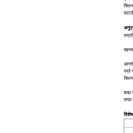
क्लिन
घटाउ
अनुप्
तयारी
महत्त्
आन्तर
स्प्र
क्लिन
बाह्य
सफा 
विशेष