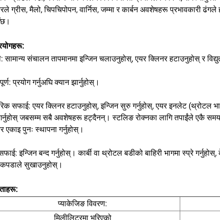
रले ग्रीस, मैलो, चिपचिपोपन, वार्निस, जम्मा र कार्बन अवशेषहरू प्रभावकारी ढंगले
ँछ।
रयोगहरू:
: सामान्य संचालन तापमानमा इन्जिन चलाउनुहोस्, एयर क्लिनर हटाउनुहोस् र विद्युती
वपूर्ण: प्रयोग गर्नुअघि क्यान झार्नुहोस्।
िक सफाई: एयर क्लिनर हटाउनुहोस्, इन्जिन सुरु गर्नुहोस्, एयर इनलेट (थ्रोटल भा
े गर्नुहोस् जबसम्म सबै अवशेषहरू हट्दैनन्। स्टलिङ रोक्नका लागि तपाईंले एकै
र एकाइ पुनः स्थापना गर्नुहोस्।
 सफाई: इन्जिन बन्द गर्नुहोस्। कार्बी वा थ्रोटल बडीको बाहिरी भागमा स्प्रे गर्नुहोस्
कपडाले सुखाउनुहोस्।
ताहरू:
प्याकेजिङ विवरण:
मिलीलिटरमा भरिएको