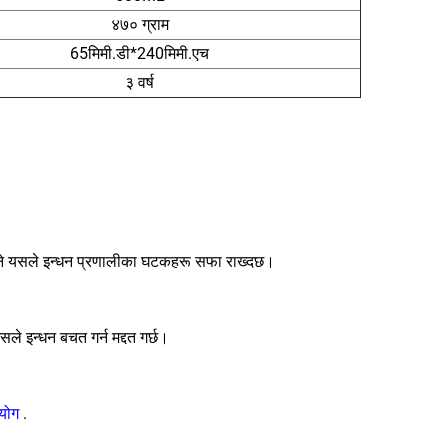
४७० ग्राम
65मिमी.डी*240मिमी.एच
३ वर्ष
िनभने यसले इन्धन प्रणालीका घटकहरू सफा राख्दछ।
ले इन्धन बचत गर्न मद्दत गर्छ।
रयोग
.