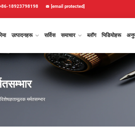
+86-18923798198
[email protected]
रेमा
उत्पादनहरू
सर्विस
समाचार
ब्लॉग
भिडियोहरू
अनुप
्मतसम्भार
र विशेषज्ञतामूलक मर्मतसम्भार