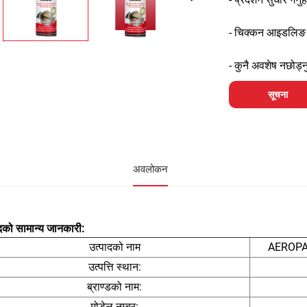
- चिक्कन आइडलिङ पु
- कुनै अवशेष नछोड्न
सूचना
अवलोकन
दको सामान्य जानकारी:
उत्पादको नाम
AEROPAK 
उत्पत्ति स्थान:
ब्राण्डको नाम:
मोडेल नम्बर: