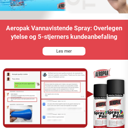
Aeropak Vannavistende Spray: Overlegen
ytelse og 5-stjerners kundeanbefaling
Les mer