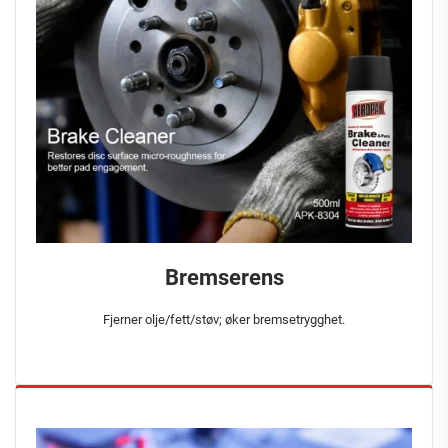
Bremserens
Fjerner olje/fett/støv; øker bremsetrygghet.