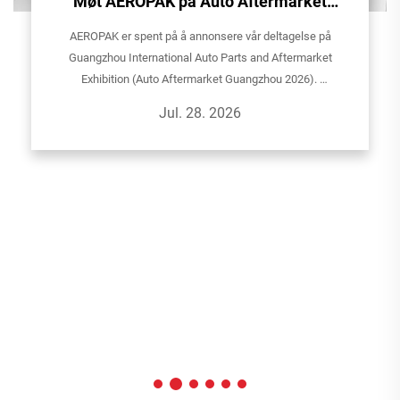
Møt AEROPAK på Auto Aftermarket
Guangzhou 2026!
AEROPAK er spent på å annonsere vår deltagelse på
Guangzhou International Auto Parts and Aftermarket
Exhibition (Auto Aftermarket Guangzhou 2026).
Bli med oss og utforsk våre nyeste aerosolløsninger for
Jul. 28. 2026
bilpleie, hjemmebruk og sp...