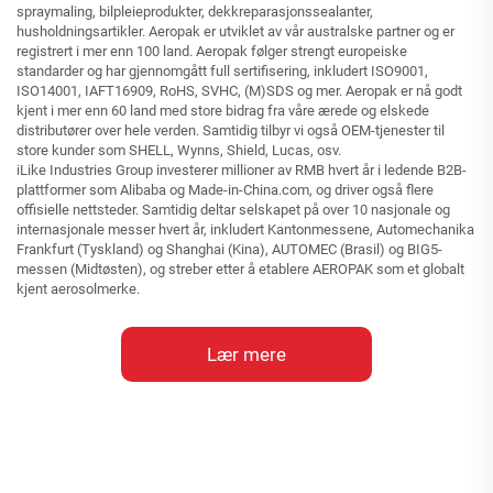
spraymaling, bilpleieprodukter, dekkreparasjonssealanter,
husholdningsartikler. Aeropak er utviklet av vår australske partner og er
registrert i mer enn 100 land. Aeropak følger strengt europeiske
standarder og har gjennomgått full sertifisering, inkludert ISO9001,
ISO14001, IAFT16909, RoHS, SVHC, (M)SDS og mer. Aeropak er nå godt
kjent i mer enn 60 land med store bidrag fra våre ærede og elskede
distributører over hele verden. Samtidig tilbyr vi også OEM-tjenester til
store kunder som SHELL, Wynns, Shield, Lucas, osv.
iLike Industries Group investerer millioner av RMB hvert år i ledende B2B-
plattformer som Alibaba og Made-in-China.com, og driver også flere
offisielle nettsteder. Samtidig deltar selskapet på over 10 nasjonale og
internasjonale messer hvert år, inkludert Kantonmessene, Automechanika
Frankfurt (Tyskland) og Shanghai (Kina), AUTOMEC (Brasil) og BIG5-
messen (Midtøsten), og streber etter å etablere AEROPAK som et globalt
kjent aerosolmerke.
Lær mere