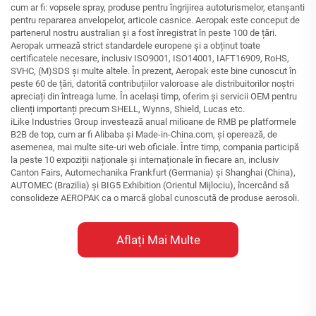
cum ar fi: vopsele spray, produse pentru îngrijirea autoturismelor, etanșanti
pentru repararea anvelopelor, articole casnice. Aeropak este conceput de
partenerul nostru australian și a fost înregistrat în peste 100 de țări.
Aeropak urmează strict standardele europene și a obținut toate
certificatele necesare, inclusiv ISO9001, ISO14001, IAFT16909, RoHS,
SVHC, (M)SDS și multe altele. În prezent, Aeropak este bine cunoscut în
peste 60 de țări, datorită contribuțiilor valoroase ale distribuitorilor noștri
apreciați din întreaga lume. În același timp, oferim și servicii OEM pentru
clienți importanți precum SHELL, Wynns, Shield, Lucas etc.
iLike Industries Group investează anual milioane de RMB pe platformele
B2B de top, cum ar fi Alibaba și Made-in-China.com, și operează, de
asemenea, mai multe site-uri web oficiale. Între timp, compania participă
la peste 10 expoziții naționale și internaționale în fiecare an, inclusiv
Canton Fairs, Automechanika Frankfurt (Germania) și Shanghai (China),
AUTOMEC (Brazilia) și BIG5 Exhibition (Orientul Mijlociu), încercând să
consolideze AEROPAK ca o marcă global cunoscută de produse aerosoli.
Aflați Mai Multe