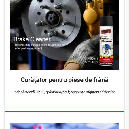
Curățator pentru piese de frână
Îndepărtează uleiul/grăsimea/praf; sporește siguranța frânelor.