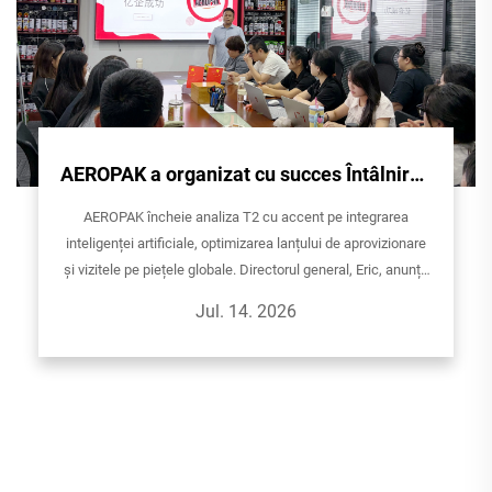
AEROPAK a organizat cu succes Întâlnirea
de analiză a activității din T2, stimulând o
AEROPAK încheie analiza T2 cu accent pe integrarea
creștere continuă prin reflecție și acțiune
inteligenței artificiale, optimizarea lanțului de aprovizionare
și vizitele pe piețele globale. Directorul general, Eric, anunță
că vor avea loc călătorii strategice la clienți în Asia de Sud-
Jul. 14. 2026
Est.