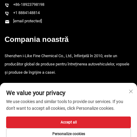
+86-18923798198
+1 8884148814
[email protected]
Compania noastră
Shenzhen i-Like Fine Chemical Co., Ltd., înființată în 2010, este un
producător global de produse pentru întreținerea autovehiculelor, vopsele
și produse de îngrijire a casei.
We value your privacy
We use cookies and similar tools to provide our services. If you
don't want to accept all cookies, click Personalize cookies.
Drepturi de autor © 2026 Shenzhen i-Like Fine Chemical Co., Ltd. Toate
Accept all
drepturile rezervate. -
Politica de confidențialitate
Personalize cookies