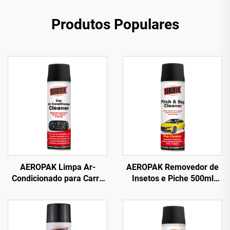
Produtos Populares
AEROPAK Limpa Ar-
AEROPAK Removedor de
Condicionado para Carro
Insetos e Piche 500ml
500ml Limpa AC do Carro
Limpa Asfalto, Fezes de
Sem Danos
Pássaros e Sujeira de
Estrada