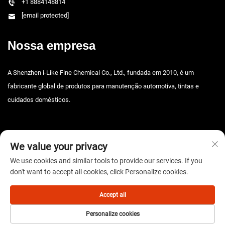
+1 8884148814
[email protected]
Nossa empresa
A Shenzhen i-Like Fine Chemical Co., Ltd., fundada em 2010, é um
fabricante global de produtos para manutenção automotiva, tintas e
cuidados domésticos.
We value your privacy
We use cookies and similar tools to provide our services. If you
don't want to accept all cookies, click Personalize cookies.
Direitos autorais © 2025 Shenzhen i-Like Fine Chemical Co., Ltd. Todos os
direitos reservados. -
Política de privacidade
Accept all
Personalize cookies