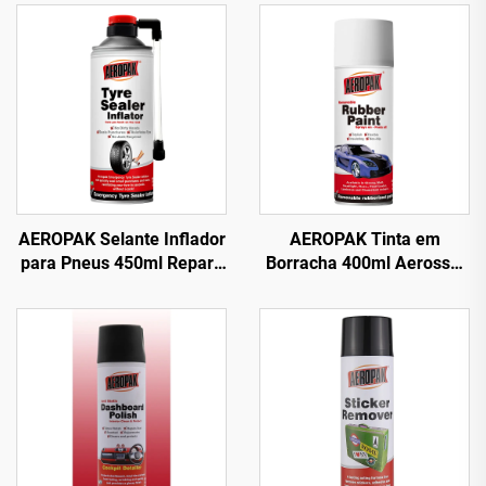
AEROPAK Selante Inflador
AEROPAK Tinta em
para Pneus 450ml Reparo
Borracha 400ml Aerossol
de Emergência e Inflação
390g Tinta em Spray
para Pneus Sem Câmara
Removível para Rodas