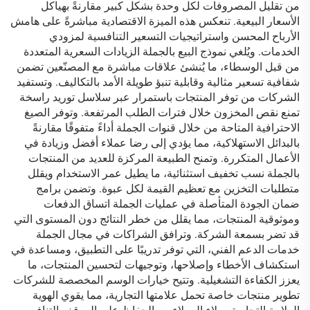
من تقليل المصروفات لكل وحدة بشكل كبير مقارنةً بهياكل
الأسعار البيعية. تنعكس هذه الميزة الاقتصادية مباشرةً على هامش
الأرباح المحسن واستراتيجيات التسعير التنافسية لمزودي
الخدمات. ويُلغي نموذج البيع بالجملة الزيادات السعرية المتعددة
من قبل الوسطاء، ما يُنشئ علاقات مباشرة مع المصنّعين تضمن
شفافية تسعير مثالية وقابلية تنبؤ طويلة الأمد بالتكاليف. وتستفيد
الشركات من توفر المنتجات باستمرار عبر سلاسل توريد راسخة
تمنع نقص المخزون خلال فترات الطلب المرتفعة. وتوفر الصيغ
الاحترافية المتاحة من خلال قنوات الجملة أداءً متفوقًا مقارنةً
بالبدائل الاستهلاكية، مما يؤدي إلى رضا عملاء أفضل وزيادة في
الأعمال المتكررة. وتمنح الطبيعة المركزة للعديد من المنتجات
بالجملة نسب تخفيف استثنائية، ما يطيل عمر الاستخدام ويقلل
متطلبات التخزين مع تعظيم القيمة لكل عبوة. وتضمن برامج
ضمان الجودة المتأصلة في عمليات الجملة اتساق الدفعات
وموثوقية المنتجات، مما يقلل من خطر النتائج دون المستوى التي
قد تضر بسمعة الشركة. وترافق الشراكات في مجال الجملة
خدمات الدعم الفني، التي توفر تدريبًا على التطبيق، ومساعدة في
استكشاف الأخطاء وإصلاحها، وتوجيهات لتحسين المنتجات، ما
يعزز الكفاءة التشغيلية. وتتيح خيارات الوسم المخصصة للشركات
تطوير منتجات خاصة تحمل علامتها التجارية، مما يقوي الهوية