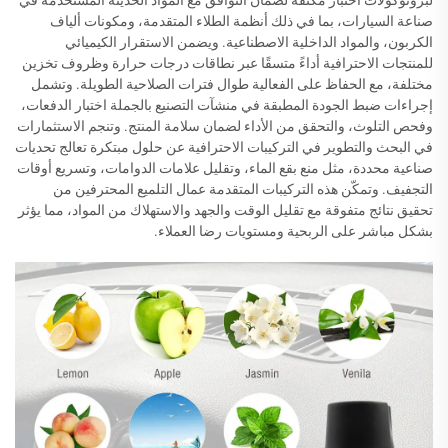
لبروتوكولات اختبار مكثفة لضمان التوافق مع المواد الحديثة المستخدمة في
صناعة السيارات، بما في ذلك أنظمة الطلاء المتقدمة، ومكونات ألياف
الكربون، والمواد الداخلية الاصطناعية. ويضمن الاستقرار الكيميائي
للمنتجات الاحترافية أداءً متسقًا عبر نطاقات درجات حرارة وظروف تخزين
مختلفة، مع الحفاظ على الفعالية طوال فترات الصلاحية الطويلة. وتشمل
إجراءات ضبط الجودة المطبقة في منشآت التصنيع بالجملة اختبار الدفعات،
وفحص التلوث، والتحقق من الأداء لضمان سلامة المنتج. وتنجم الاستثمارات
في البحث والتطوير في التركيبات الاحترافية عن حلول مبتكرة تعالج تحديات
صناعية محددة، مثل منع بقع الماء، وتقليل علامات الدوامات، وتسريع أوقات
التجفيف. وتمكّن هذه التركيبات المتقدمة عمال التلميع المحترفين من
تحقيق نتائج متفوقة مع تقليل الوقت والجهد والاستهلاك من المواد، مما يؤثر
بشكل مباشر على الربحية ومستويات رضا العملاء.