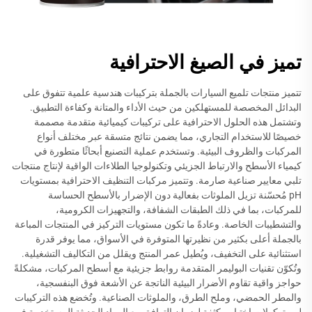
تميز في الصيغ الاحترافية
تتميز منتجات تلميع السيارات بالجملة بتركيبات هندسية علمية تتفوق على
البدائل المخصصة للمستهلكين من حيث الأداء والمتانة وكفاءة التطبيق.
وتشتمل هذه الحلول الاحترافية على تركيبات كيميائية متقدمة مصممة
خصيصًا للاستخدام التجاري، مما يضمن نتائج متسقة عبر مختلف أنواع
المركبات والظروف البيئية. وتستخدم عملية التصنيع أبحاثًا متطورة في
كيمياء الأسطح والارتباط الجزيئي وتكنولوجيا الطلاءات الواقية لإنتاج منتجات
تلبي معايير صناعية صارمة. وتتميز مركبات التنظيف الاحترافية بمستويات
pH مُحسّنة تزيل الملوثات بفعالية دون الإضرار بالأسطح الحساسة
للمركبات، بما في ذلك الطبقات الشفافة، والتجهيزات الكرومية،
والتشطيبات الخاصة. وعادةً ما تكون مستويات التركيز في المنتجات المباعة
بالجملة أعلى بكثير من نظيرتها المتوفرة في الأسواق، مما يوفر قدرة
استثنائية على التخفيف، ويُطيل عمر المنتج ويقلل من التكاليف التشغيلية.
وتُكوّن تقنيات البوليمر المتقدمة روابط جزيئية مع أسطح المركبات، مشكلةً
حواجز واقية تقاوم الأضرار البيئية الناتجة عن الأشعة فوق البنفسجية،
والمطر الحمضي، وملح الطرق، والملوثات الصناعية. وتُخضع هذه التركيبات