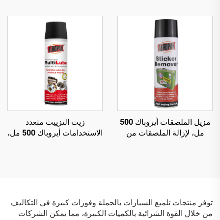
مكيف سيارة آمن وغير ضار
وفضلات الطيور والأوساخ
العالقة بالطرق
مزيل الملصقات أيروباك 500
زيت التزييت متعدد
مل، لإزالة الملصقات من
الاستخدامات أيروباك 500 مل،
زجاج السيارة
رذاذ متعدد الاستخدامات
ومزيل للصدأ
توفر منتجات تلميع السيارات بالجملة وفورات كبيرة في التكاليف
من خلال القوة الشرائية بالكميات الكبيرة، مما يمكن الشركات