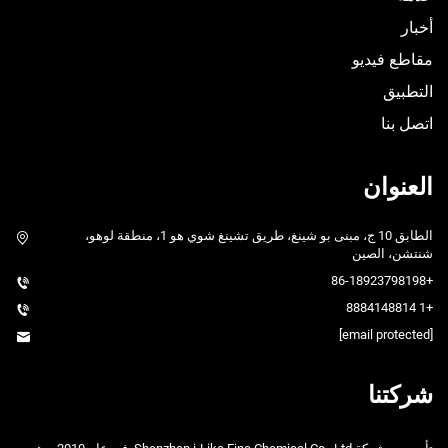
أخبار
مقاطع فيديو
التطبيق
اتصل بنا
العنوان
الطابق 10 ج، مبنى بو شينغ، طريق تشينغ شوي هو 1، منطقة لوهو،
شنتشن، الصين
+86-18923798198
+1 8884148814
[email protected]
شركتنا