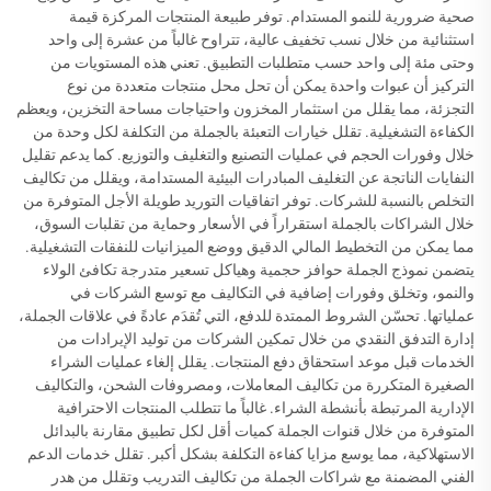
صحية ضرورية للنمو المستدام. توفر طبيعة المنتجات المركزة قيمة
استثنائية من خلال نسب تخفيف عالية، تتراوح غالباً من عشرة إلى واحد
وحتى مئة إلى واحد حسب متطلبات التطبيق. تعني هذه المستويات من
التركيز أن عبوات واحدة يمكن أن تحل محل منتجات متعددة من نوع
التجزئة، مما يقلل من استثمار المخزون واحتياجات مساحة التخزين، ويعظم
الكفاءة التشغيلية. تقلل خيارات التعبئة بالجملة من التكلفة لكل وحدة من
خلال وفورات الحجم في عمليات التصنيع والتغليف والتوزيع. كما يدعم تقليل
النفايات الناتجة عن التغليف المبادرات البيئية المستدامة، ويقلل من تكاليف
التخلص بالنسبة للشركات. توفر اتفاقيات التوريد طويلة الأجل المتوفرة من
خلال الشراكات بالجملة استقراراً في الأسعار وحماية من تقلبات السوق،
مما يمكن من التخطيط المالي الدقيق ووضع الميزانيات للنفقات التشغيلية.
يتضمن نموذج الجملة حوافز حجمية وهياكل تسعير متدرجة تكافئ الولاء
والنمو، وتخلق وفورات إضافية في التكاليف مع توسع الشركات في
عملياتها. تحسّن الشروط الممتدة للدفع، التي تُقدَم عادةً في علاقات الجملة،
إدارة التدفق النقدي من خلال تمكين الشركات من توليد الإيرادات من
الخدمات قبل موعد استحقاق دفع المنتجات. يقلل إلغاء عمليات الشراء
الصغيرة المتكررة من تكاليف المعاملات، ومصروفات الشحن، والتكاليف
الإدارية المرتبطة بأنشطة الشراء. غالباً ما تتطلب المنتجات الاحترافية
المتوفرة من خلال قنوات الجملة كميات أقل لكل تطبيق مقارنة بالبدائل
الاستهلاكية، مما يوسع مزايا كفاءة التكلفة بشكل أكبر. تقلل خدمات الدعم
الفني المضمنة مع شراكات الجملة من تكاليف التدريب وتقلل من هدر