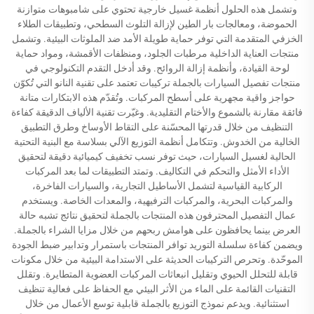
وتشمل هذه الحلول أنظمة غسيل خارجية تحتوي على شامبوهات متوازنة
الحموضة، ومعالجات بار الطين لإزالة التلوث السطحي، وتطبيقات الطلاء
الخزفي المتقدمة التي توفر حماية طويلة الأمد ضد الملوثات البيئية. وتشمل
منتجات العناية الداخلية مرطبات الجلود، ومنظفات الأقمشة، ومواد حماية
لوحة القيادة، وأنظمة إزالة الروائح. وقد أدخل التقدم التكنولوجي في
منتجات تفصيل السيارات بالجملة تركيبات تعتمد على تقنية النانو التي تُكوّن
حواجز واقية مجهرية على أسطح المركبات. وتُقدّم هذه الابتكارات متانة
فائقة مقارنة بالشموع والأختام التقليدية. وغيّرت تقنية الألياف الدقيقة كفاءة
التنظيف من خلال قدرتها المحسّنة على التقاط الأوساخ وطرق التطبيق
الخالية من الخدوش. وتتكامل أنظمة التوزيع الآلي بسلاسة مع البنية التحتية
الحالية لغسيل السيارات، حيث توفر نسب تخفيف كيميائية دقيقة لتحقيق
الأداء الأمثل والتحكم في التكاليف. وتمتد التطبيقات لما بعد المركبات
الركابية القياسية لتشمل الأساطيل التجارية، والسيارات الفاخرة،
والمركبات البحرية، والمركبات الترفيهية، والمعدات الخاصة. ويستخدم
عمال التفصيل المحترفون هذه المنتجات بالجملة لتحقيق نتائج تشبه حالة
العرض بينما يحافظون على هوامش ربحهم من خلال مزايا الشراء بالجملة.
ويضمن كفاءة سلسلة التوريد توافر المنتجات باستمرار وتدابير ضبط الجودة
الموحّدة. وتحرص التركيبات الحديثة على الاستدامة البيئية من خلال مكونات
قابلة للتحلل الحيوي وتقليل انبعاثات المركبات العضوية المتطايرة. وتقلل
التقنيات القائمة على الماء من الأثر البيئي مع الحفاظ على فعالية تنظيف
استثنائية. ويدعم نموذج التوزيع بالجملة قابلية توسع الأعمال من خلال