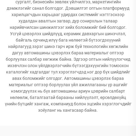
сургалт, бизнесийн зөвлөх үйлчилгээ, маркетингийн
дэмжлэгийг санал болгодог. Дэвшилтэт оптын платформууд
харилцагчдын харьцааг удирдах системийг нэгтгэснээр
худалдан авалтын загвар, дур сонирхлын талаар
нарийвчилсан шинжилгээг хийх боломжийг бий болгодог.
Усгүй цэвэрлэх шийдлүүд, керамик давхаргын шинэчлэл,
байгаль орчинд илүү бага нөлөөтэй бүтээгдэхүүний
найрлагууд зэрэг шинэ гарч ирж буй технологийн хөгжлийн
дагуу автомашины цэвэрлэх бараа материалыг оптээр
борлуулах салбар хөгжиж байна. Эдгээр оптын нийлүүлэгчид
ихэвчлэн олон үйлдвэрлэгчийн бүтээгдэхүүнгийн томоохон
каталогийг хадгалдаг тул хэрэглэгчдэд нэг дор бүх шийдлийг
авах боломжийг олгодог. Автомашины цэвэрлэх бараа
материалыг оптээр борлуулах үйл ажиллагааны үр ашгийг
нэмэгдүүлэх нь бүх автомашины ариун цэврийн салбарт
нөлөөлж, баталгаатай барааны нийлүүлэлт, өрсөлдөхүйц
үнийн бүтцийг хангаж, компаниуд болон эцсийн хэрэглэгчдийг
хоёуланг нь хангасаар байна.