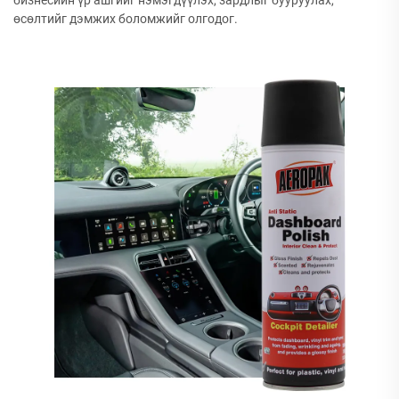
бизнесийн үр ашгийг нэмэгдүүлэх, зардлыг бууруулах,
өсөлтийг дэмжих боломжийг олгодог.