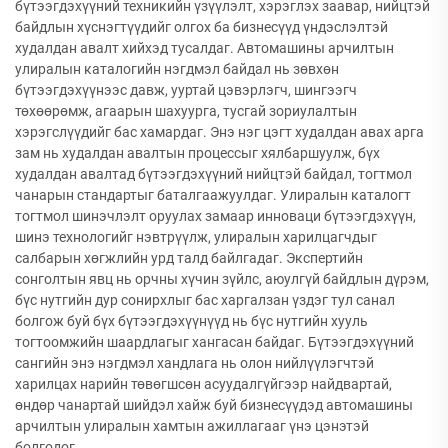
бүтээгдэхүүний техникийн үзүүлэлт, хэрэглэх заавар, нийцтэй
байдлын хүснэгтүүдийг олгох ба бизнесүүд үндэслэлтэй
худалдан авалт хийхэд тусалдаг. Автомашины арчилтын
улиралын каталогийн нэгдмэл байдал нь зөвхөн
бүтээгдэхүүнээс давж, ууртай цэвэрлэгч, шингээгч
төхөөрөмж, агаарын шахуурга, тусгай зориулалтын
хэрэгслүүдийг бас хамардаг. Энэ нэг цэгт худалдан авах арга
зам нь худалдан авалтын процессыг хялбаршуулж, бүх
худалдан авалтад бүтээгдэхүүний нийцтэй байдал, тогтмол
чанарын стандартыг баталгаажуулдаг. Улиралын каталогт
тогтмол шинэчлэлт оруулах замаар инноваци бүтээгдэхүүн,
шинэ технологийг нэвтрүүлж, улиралын харилцагчдыг
салбарын хөгжлийн урд талд байлгадаг. Экспертийн
сонголтын явц нь орчны хүчин зүйлс, аюулгүй байдлын дүрэм,
бүс нутгийн дур сонирхлыг бас харгалзан үздэг тул санал
болгож буй бүх бүтээгдэхүүнүүд нь бүс нутгийн хууль
тогтоомжийн шаардлагыг хангасан байдаг. Бүтээгдэхүүний
сангийн энэ нэгдмэл хандлага нь олон нийлүүлэгчтэй
харилцах нарийн төвөгшсөн асуудалгүйгээр найдвартай,
өндөр чанартай шийдэл хайж буй бизнесүүдэд автомашины
арчилтын улиралын хамтын ажиллагааг үнэ цэнэтэй
болгодог.