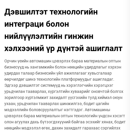
Дэвшилтэт технологийн
интеграци болон
нийлүүлэлтийн гинжин
хэлхээний үр дүнтэй ашиглалт
Орчин үеийн автомашин цэвэрлэх бараа материалын оптын
бизнесүүд нь хангамжийн болон нөөцийн удирдлагыг хэрхэн
удирдах талаар бизнесийн үйл ажиллагааг хувьсгалаар
өөрчилдөг шинэ технологийн платформуудыг ашигладаг.
Эдгээр дэвшилтэт системүүд нь хэрэглэгчийн хэрэгцээг
урьдчилан тааварлах, хүргэлтийн хуваарийг оновчтой болгох
зорилгоор хүртэлмжит захидалт үүсгэхийн тулд хиймэл оюун
ухаан, урьдчилан тааварлах шинжилгээ, бодит цагийн
мэдээллийн боловсруулалтыг нэгтгэдэг. Автомашины
цэвэрлэх бараа материалын оптын технологийн үндсэн хэсэгт
олон агуулах дахь бүтээгдэхүүний байгаа эсэхийг хянах, бодит
нөөцийн мэдээлэл өгөх, дахин захидалт гарахаас сэргийлэх