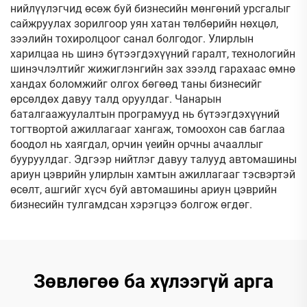
нийлүүлэгчид өсөж буй бизнесийн мөнгөний урсгалыг
сайжруулах зорилгоор уян хатан төлбөрийн нөхцөл,
зээлийн тохиролцоог санал болгодог. Улирлын
харилцаа нь шинэ бүтээгдэхүүний гаралт, технологийн
шинэчлэлтийг жижиглэнгийн зах зээлд гарахаас өмнө
хандах боломжийг олгох бөгөөд таны бизнесийг
өрсөлдөх давуу талд оруулдаг. Чанарын
баталгаажуулалтын програмууд нь бүтээгдэхүүний
тогтвортой ажиллагааг хангаж, томоохон сав баглаа
боодол нь хаягдал, орчин үеийн орчны ачааллыг
бууруулдаг. Эдгээр нийтлэг давуу талууд автомашины
ариун цэврийн улирлын хамтын ажиллагааг тэсвэртэй
өсөлт, ашгийг хүсч буй автомашины ариун цэврийн
бизнесийн тулгамдсан хэрэгцээ болгож өгдөг.
Зөвлөгөө ба хүлээгүй арга