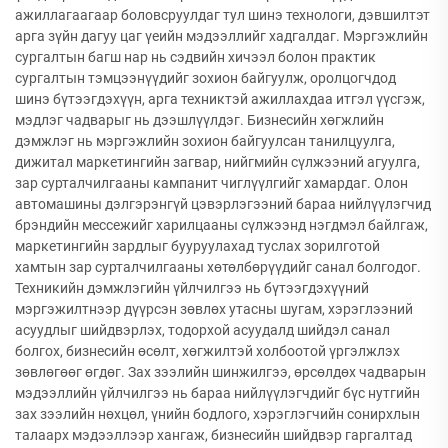
ажиллагаагаар боловсруулдаг тул шинэ технологи, дэвшилтэт
арга зүйн дагуу цаг үеийн мэдээллийг хадгалдаг. Мэргэжлийн
сургалтын багш нар нь сэдвийн хичээл болон практик
сургалтын тэмцээнүүдийг зохион байгуулж, оролцогчдод
шинэ бүтээгдэхүүн, арга техниктэй ажиллахдаа итгэл үүсгэж,
мэдлэг чадварыг нь дээшлүүлдэг. Бизнесийн хөгжлийн
дэмжлэг нь мэргэжлийн зохион байгуулсан танилцуулга,
дижитал маркетингийн загвар, нийгмийн сүлжээний агуулга,
зар сурталчилгааны кампанит чиглүүлгийг хамардаг. Олон
автомашины дэлгэрэнгүй цэвэрлэгээний бараа нийлүүлэгчид
брэндийн мессежийг харилцааны сүлжээнд нэгдмэл байлгаж,
маркетингийн зардлыг бууруулахад туслах зорилготой
хамтын зар сурталчилгааны хөтөлбөрүүдийг санал болгодог.
Техникийн дэмжлэгийн үйлчилгээ нь бүтээгдэхүүний
мэргэжилтнээр дүүрсэн зөвлөх утасны шугам, хэрэглээний
асуудлыг шийдвэрлэх, тодорхой асуудалд шийдэл санал
болгох, бизнесийн өсөлт, хөгжилтэй холбоотой үргэлжлэх
зөвлөгөөг өгдөг. Зах зээлийн шинжилгээ, өрсөлдөх чадварын
мэдээллийн үйлчилгээ нь бараа нийлүүлэгчдийг бүс нутгийн
зах зээлийн нөхцөл, үнийн бодлого, хэрэглэгчийн сонирхлын
талаарх мэдээллээр хангаж, бизнесийн шийдвэр гаргалтад