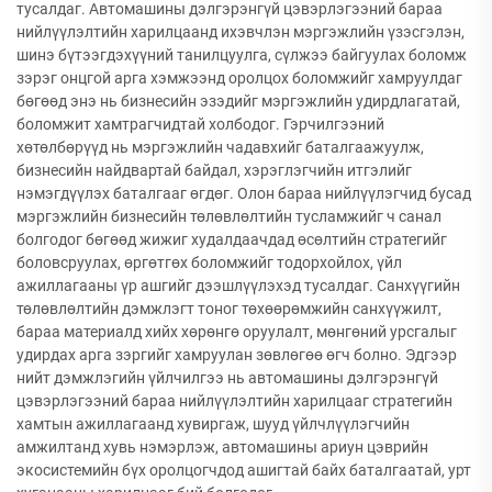
тусалдаг. Автомашины дэлгэрэнгүй цэвэрлэгээний бараа
нийлүүлэлтийн харилцаанд ихэвчлэн мэргэжлийн үзэсгэлэн,
шинэ бүтээгдэхүүний танилцуулга, сүлжээ байгуулах боломж
зэрэг онцгой арга хэмжээнд оролцох боломжийг хамруулдаг
бөгөөд энэ нь бизнесийн эзэдийг мэргэжлийн удирдлагатай,
боломжит хамтрагчидтай холбодог. Гэрчилгээний
хөтөлбөрүүд нь мэргэжлийн чадавхийг баталгаажуулж,
бизнесийн найдвартай байдал, хэрэглэгчийн итгэлийг
нэмэгдүүлэх баталгааг өгдөг. Олон бараа нийлүүлэгчид бусад
мэргэжлийн бизнесийн төлөвлөлтийн тусламжийг ч санал
болгодог бөгөөд жижиг худалдаачдад өсөлтийн стратегийг
боловсруулах, өргөтгөх боломжийг тодорхойлох, үйл
ажиллагааны үр ашгийг дээшлүүлэхэд тусалдаг. Санхүүгийн
төлөвлөлтийн дэмжлэгт тоног төхөөрөмжийн санхүүжилт,
бараа материалд хийх хөрөнгө оруулалт, мөнгөний урсгалыг
удирдах арга зэргийг хамруулан зөвлөгөө өгч болно. Эдгээр
нийт дэмжлэгийн үйлчилгээ нь автомашины дэлгэрэнгүй
цэвэрлэгээний бараа нийлүүлэлтийн харилцааг стратегийн
хамтын ажиллагаанд хувиргаж, шууд үйлчлүүлэгчийн
амжилтанд хувь нэмэрлэж, автомашины ариун цэврийн
экосистемийн бүх оролцогчдод ашигтай байх баталгаатай, урт