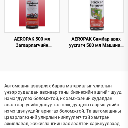
AEROPAK 500 мл
AEROPAK Самбар авах
Загварлагчийн
уусгагч 500 мл Машиний
самбарын полирь,
шилэн дээрх самбарыг
статик
авах
цахилгаангүйжүүлэх
дотор талын цэвэрлэгч
ба хамгаалагч
Автомашин цэвэрлэх бараа материалыг улирлын
үнээр худалдан авснаар таны бизнесийн ашгийг шууд
нэмэгдүүлэх боломжтой, их хэмжээний худалдан
авалтаар үнийн давуу тал олж, дундын газрын үнийн
нэмэгдэлүүдийг арилгах боломжтой. Та автомашины
цэвэрлэгээний улирлын нийлүүлэгчтэй хамтран
ажиллавал, жижиглэнгийн зах зээлтэй харьцуулахад