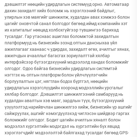
дэвшилтэт нөөцийн удирдлагын системүүд орно. Автоматаар
дахин захидалт хийх боломж нь хэрэглээний байдлыг,
улирлын хэв маягийг шинжилж, худалдан авах хэмжээ болон
цагийг оновчтой санал болгодог бөгөөд иймд компанийн хэт
их капиталыг нөөцөд холбохгүйгээр түвшингээ барихад
тусалдаг. Гар утаснаас ашиглах боломжтой захидалтын
платформууд нь бизнесийн эзэнд оптын дансныхаа үйл
ажиллагааг хаанаас ч удирдах, захидалт өгөх, ачилтыг хянах,
ажилчдын ачааллыг багасгах зориулалттай хялбар
интерфэйсээр бүтээгдэхүүний мэдээлэлд хандах боломжийг
олгодог. Одоо байгаа бизнесийн удирдлагын системтэй
нэгтгэх нь оптын платформ болон үйлчлүүлэгчийн
борлуулалтын цэг, нягтлан бодох бүртгэл, нөөцийн
удирдлагын хэрэгслүүдийн хооронд мэдээллийн урсгалыг
хялбар болгодог. Дэвшилтэт шинжилгээний самбарууд нь
худалдан авалтын хэв маяг, зардлын түүх, бүтээгдэхүүний
үзүүлэлтэд нарийвчлан шинжилгээ хийж, бизнесийн үр ашгийг
сайжруулах, ашгийг нэмэгдүүлэхэд чиглэсэн шийдвэр гаргах
боломжийг олгодог. Бодит цагийн ачилтын хяналт болон
мэдээлэл хүргэлтийн мэдэгдэл нь хүргэлтийн бүх явцад
хэрэглэгчдийг мэдээлэлтэй байлгахад тусалдаг бөгөөд GPS-