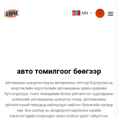
MN
авто томилгоог бөөгээр
Автомашин цэвэрлэх бараа материалыг оптээр борлуулах нь
мэргэжлийн зэрэглэлийн автомашины ариун цэврийн
бүтээгдэхүүн, тоног төхөөрөмж болон үйлчилгээг худалдааны
компаний, автомашины цэвэрлэх газар, автомашины
үйлчилгээний төвүүдэд нийлүүлдэг нийтлэг бизнесийн загвар
юм. Энэ салбар нь үйлдвэрлэгчид болон эцсийн
хэрэглэгчдийн хоорондох чухал холбоо үүрэг гүйцэтгэж,