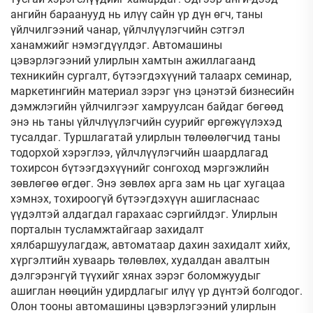
ангийн бараанууд нь илүү сайн үр дүн өгч, таны
үйлчилгээний чанар, үйлчлүүлэгчийн сэтгэл
ханамжийг нэмэгдүүлдэг. Автомашины
цэвэрлэгээний улирлын хамтын ажиллагаанд
техникийн сургалт, бүтээгдэхүүний талаарх семинар,
маркетингийн материал зэрэг үнэ цэнэтэй бизнесийн
дэмжлэгийн үйлчилгээг хамруулсан байдаг бөгөөд
энэ нь таны үйлчлүүлэгчийн суурийг өргөжүүлэхэд
тусалдаг. Туршлагатай улирлын төлөөлөгчид таны
тодорхой хэрэглээ, үйлчлүүлэгчийн шаардлагад
тохирсон бүтээгдэхүүнийг сонгоход мэргэжлийн
зөвлөгөө өгдөг. Энэ зөвлөх арга зам нь цаг хугацаа
хэмнэх, тохироогүй бүтээгдэхүүн ашигласнаас
үүдэлтэй алдагдал гарахаас сэргийлдэг. Улирлын
порталын тусламжтайгаар захидалт
хялбаршуулагдаж, автоматаар дахин захидалт хийх,
хүргэлтийн хуваарь төлөвлөх, худалдан авалтын
дэлгэрэнгүй түүхийг хянах зэрэг боломжуудыг
ашиглан нөөцийн удирдлагыг илүү үр дүнтэй болгодог.
Олон тооны автомашины цэвэрлэгээний улирлын