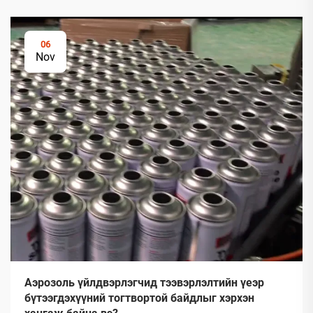
06
Nov
Аэрозоль үйлдвэрлэгчид тээвэрлэлтийн үеэр
бүтээгдэхүүний тогтвортой байдлыг хэрхэн