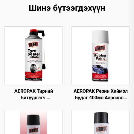
Шинэ бүтээгдэхүүн
AEROPAK Тирний
AEROPAK Резин Хиймэл
Битүүргэгч,
Будаг 400мл Аэрозоль
Агааржуулагч 450мл
390г Арилгаж Болох
Тирний Яаралтай Засвар,
Будаг Дугуй дээр
Агааржуулалт Зовхон
Ашиглах Зориулалттай
Агаарын Компрессортой
Хамт Ашиглах