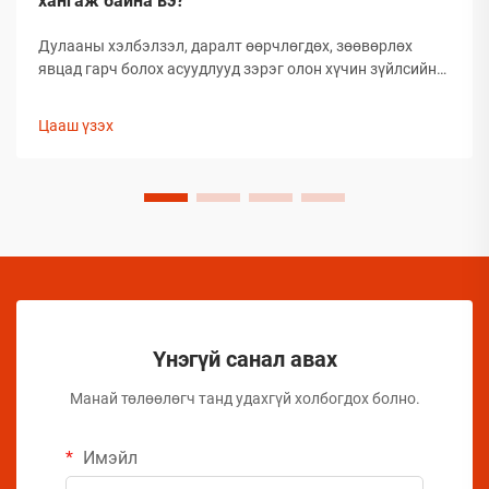
хангаж байна вэ?
Дулааны хэлбэлзэл, даралт өөрчлөгдөх, зөөвөрлөх
явцад гарч болох асуудлууд зэрэг олон хүчин зүйлсийн
улмаас глобал аэрозолын салбар нь тээвэрлэлтийн
үеэр бүтээгдэхүүний бүрэлдэхүүн хэсгийн бүтэн
Цааш үзэх
байдлыг хадгалахад тооless дундаа сорилтуудтай
тулгардаг. Иймд аэрозол үйлдвэрлэгчид
бүтээгдэхүүний чанарыг хамгаалахын тулд комплекс
арга хэмжээ авах шаардлагатай.
Үнэгүй санал авах
Манай төлөөлөгч танд удахгүй холбогдох болно.
Имэйл