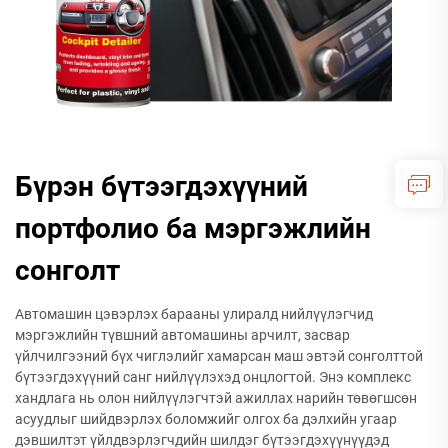
Бүрэн бүтээгдэхүүний
портфолио ба мэргэжлийн
сонголт
Автомашин цэвэрлэх барааны улиралд нийлүүлэгчид
мэргэжлийн түвшний автомашины арчилт, засвар
үйлчилгээний бүх чиглэлийг хамарсан маш эвтэй сонголттой
бүтээгдэхүүний санг нийлүүлэхэд онцлогтой. Энэ комплекс
хандлага нь олон нийлүүлэгчтэй ажиллах нарийн төвөгшсөн
асуудлыг шийдвэрлэх боломжийг олгох ба дэлхийн угаар
дэвшилтэт үйлдвэрлэгчдийн шилдэг бүтээгдэхүүнүүдэд