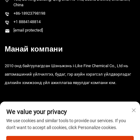
China
+86-18923798198
+1 8884148814
[email protected]
Манай компани
2010 онд байгуулагдсан Шэньжэнь i-Like Fine Chemical Co., Ltd нь
автомашиний үйлчилгээ, будаг, гэр ахуйн хэрэгсэл үйлдвэрлэдэг
дэлхийн хэмжээнд үйл ажиллагаа явуулдаг компани юм.
We value your privacy
We use cookies and similar tools to provide our services. If you
don't want to accept all cookies, click Personalize cookies.
Зохиогчийн эрх © 2025 Шэньжэнь i-Like Fine Chemical Co., Ltd. Бүх
эрх хуулиар хамгаалагдсан. -
Нууцлалын бодлого