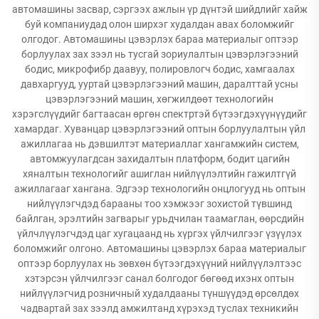
автомашины засвар, сэргээх ажлын үр дүнтэй шийдлийг хайж
буй компаниудад олон ширхэг худалдан авах боломжийг
олгодог. Автомашины цэвэрлэх бараа материалыг оптээр
борлуулах зах зээл нь тусгай зориулалтын цэвэрлэгээний
бодис, микрофибр даавуу, полировлогч бодис, хамгаалах
давхаргууд, ууртай цэвэрлэгээний машин, даралттай усны
цэвэрлэгээний машин, хөгжилдөөт технологийн
хэрэгслүүдийг багтаасан өргөн спектртэй бүтээгдэхүүнүүдийг
хамардаг. Хуванцар цэвэрлэгээний оптын борлуулалтын үйл
ажиллагаа нь дэвшилтэт материаллаг хангамжийн систем,
автомжуулагдсан захидалтын платформ, бодит цагийн
хяналтын технологийг ашиглан нийлүүлэлтийн гажилтгүй
ажиллагааг хангана. Эдгээр технологийн онцлогууд нь оптын
нийлүүлэгчдэд барааны тоо хэмжээг зохистой түвшинд
байлган, эрэлтийн загварыг урьдчилан таамаглан, өөрсдийн
үйлчлүүлэгчдэд цаг хугацаанд нь хүргэх үйлчилгээг үзүүлэх
боломжийг олгоно. Автомашины цэвэрлэх бараа материалыг
оптээр борлуулах нь зөвхөн бүтээгдэхүүний нийлүүлэлтээс
хэтэрсэн үйлчилгээг санал болгодог бөгөөд ихэнх оптын
нийлүүлэгчид розничный худалдааны түншүүдэд өрсөлдөх
чадвартай зах зээлд амжилтанд хүрэхэд туслах техникийн