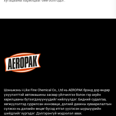
хугацааны харилцааг бий болгодог.
Шэньжэнь i-Like Fine Chemical Co., Ltd нь AEROPAK брэнд дор өндөр
үзүүлэлттэй автомашины засвар үйлчилгээ болон гэр ахуйн
харилцааны бүтээгдэхүүнүүдийг нийлүүлдэг. Бидний судалгаа,
хөгжүүлэлтэд суурилсан инноваци, дэлхий дахины хуваарилалтын
сүлжээ нь дэлхийн өнцөг бүсэд итгэл үүсгэсэн шүршүүрийн
шийдлийг хүргэдэг. Дэлгэрэнгүй мэдээлэл авах.