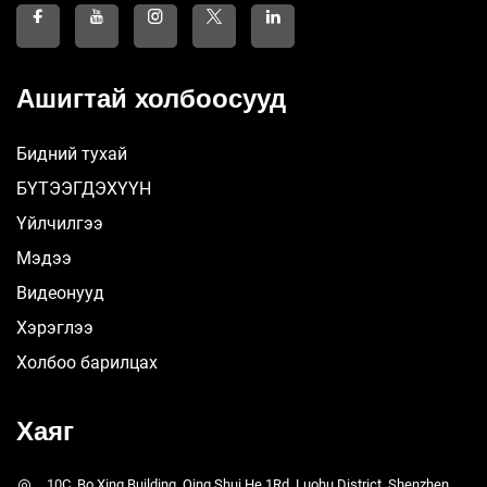
Ашигтай холбоосууд
Бидний тухай
БҮТЭЭГДЭХҮҮН
Үйлчилгээ
Мэдээ
Видеонууд
Хэрэглээ
Холбоо барилцах
Хаяг
10C, Bo Xing Building, Qing Shui He 1Rd, Luohu District, Shenzhen,