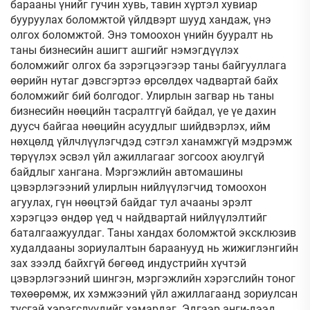
барааны үнийг гучин хувь, тавин хүртэл хувиар
бууруулах боломжтой үйлдвэрт шууд хандаж, үнэ
олгох боломжтой. Энэ томоохон үнийн бууралт нь
таны бизнесийн ашигт ашгийг нэмэгдүүлэх
боломжийг олгох ба зэрэгцээгээр таны байгууллага
өөрийн нутаг дэвсгэртээ өрсөлдөх чадвартай байх
боломжийг бий болгодог. Улирлын загвар нь таны
бизнесийн нөөцийн тасралтгүй байдал, үе үе дахин
дуусч байгаа нөөцийн асуудлыг шийдвэрлэх, ийм
нөхцөлд үйлчлүүлэгчдэд сэтгэл ханамжгүй мэдрэмж
төрүүлэх эсвэл үйл ажиллагааг зогсоох аюулгүй
байдлыг хангана. Мэргэжлийн автомашины
цэвэрлэгээний улирлын нийлүүлэгчид томоохон
агуулах, гүн нөөцтэй байдаг тул ачааны эрэлт
хэрэгцээ өндөр үед ч найдвартай нийлүүлэлтийг
баталгаажуулдаг. Таны хандах боломжтой эксклюзив
худалдааны зориулалтын бараанууд нь жижиглэнгийн
зах зээлд байхгүй бөгөөд индустрийн хүчтэй
цэвэрлэгээний шингэн, мэргэжлийн хэрэгслийн тоног
төхөөрөмж, их хэмжээний үйл ажиллагаанд зориулсан
тусгай хэрэгслүүдийг хамардаг. Эдгээр анги-дээд