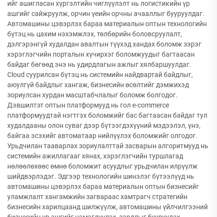
ийг ашигласан хүргэлтийн чиглүүлэлт нь логистикийн үр
ашгийг сайжруулж, орчин үеийн орчны ачааллыг бууруулдаг.
Автомашины цэвэрлэх бараа материалын оптын технологийн
бүтэц нь цахим нэхэмжлэх, төлбөрийн боловсруулалт,
дэлгэрэнгүй худалдан авалтын түүхэд хандах боломж зэрэг
хэрэглэгчийн порталын хүчирхэг боломжуудыг багтаасан
байдаг бөгөөд энэ нь удирдлагын ажлыг хялбаршуулдаг.
Cloud суурилсан бүтэц нь системийн найдвартай байдлыг,
аюулгүй байдлыг хангаж, бизнесийн өсөлтийг дэмжихэд
зориулсан хурдан масштабчлалыг боломж болгодог.
Дэвшилтэт оптын платформууд нь гол e-commerce
платформуудтай нэгтгэх боломжийг бас багтаасан байдаг тул
худалдааны олон суваг дээр бүтээгдэхүүний мэдээлэл, үнэ,
байгаа эсэхийг автоматаар нийлүүлэх боломжийг олгодог.
Урьдчилан тааварлах зориулалттай засварын алгоритмууд нь
системийн ажиллагааг хянах, хэрэглэгчийн туршлагад
нөлөөлөхөөс өмнө боломжит асуудлыг урьдчилан илрүүлж
шийдвэрлэдэг. Эдгээр технологийн шинэлэг бүтээлүүд нь
автомашины цэвэрлэх бараа материалын оптын бизнесийг
уламжлалт хангамжийн загвараас хамтрагч стратегийн
бизнесийн харилцаанд шилжүүлж, автомашины үйлчилгээний