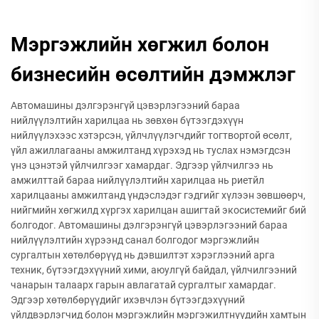
Мэргэжлийн хөгжил болон
бизнесийн өсөлтийн дэмжлэг
Автомашины дэлгэрэнгүй цэвэрлэгээний бараа
нийлүүлэлтийн харилцаа нь зөвхөн бүтээгдэхүүн
нийлүүлэхээс хэтэрсэн, үйлчлүүлэгчдийг тогтвортой өсөлт,
үйл ажиллагааны амжилтанд хүрэхэд нь туслах нэмэгдсэн
үнэ цэнэтэй үйлчилгээг хамардаг. Эдгээр үйлчилгээ нь
амжилттай бараа нийлүүлэлтийн харилцаа нь риетйл
харилцааны амжилтанд үндэслэдэг гэдгийг хүлээн зөвшөөрч,
нийгмийн хөгжилд хүргэх харилцан ашигтай экосистемийг бий
болгодог. Автомашины дэлгэрэнгүй цэвэрлэгээний бараа
нийлүүлэлтийн хүрээнд санал болгодог мэргэжлийн
сургалтын хөтөлбөрүүд нь дэвшилтэт хэрэглээний арга
техник, бүтээгдэхүүний хими, аюулгүй байдал, үйлчилгээний
чанарын талаарх гарын авлагатай сургалтыг хамардаг.
Эдгээр хөтөлбөрүүдийг ихэвчлэн бүтээгдэхүүний
үйлдвэрлэгчид болон мэргэжлийн мэргэжилтнүүдийн хамтын