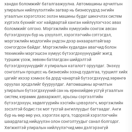
хандах боломжийг баталгаажуулна. Автомашины арчилтын
улиралын нийлүүлэлтийн загвар нь бизнесүүдэд энгийн
угаалгын хэрэгслээс эхлэн машины будаг шинэчлэх систем
хүртэлх бүхнийг нэг найдвартай ханган нийлүүлэгчээс авах
боломжийг олгоно. Мэргэжлийн хүмүүсийн сонгож авсан
бүтээгдэхүүн бүр нь үзүүлэлт, хэрэглэгчийн сэтгэгдэл,
мэргэжлийн мэдлэгийн үндсэн дээр анхааралтайгаар
сонгогдсон байдаг. Мэргэжлийн худалдан авагчид болон
техникийн мэргэшсэн хүмүүс бүтээгдэхүүнүүдийг жигд
туршиж үзэж, зөвхөн батлагдсан шийдэлтэй
бүтээгдэхүүнүүдийг л улиралын каталогт оруулдаг. Энэхүү
сонголтын процесс нь бизнесийн эзэнд судалгаа, туршилт хийх
цагийг ихээр хэмнэх ба дорд чанартай бүтээгдэхүүнд хөрөнгө
оруулах эрсдэлийг бууруулдаг. Автомашины арчилтын
улиралын бүтээгдэхүүний сан нь ерөнхийдөө усгүй угаалгын
систем, керамик давхаржилт, арьсны сэргээлтийн
бүтээгдэхүүн, хөдөлгүүрийн хэсгийн цэвэрлэгч, мэргэжлийн
зэсэлтэй бодис гэх мэт тусгай ангиллуудыг багтаадаг. Анги
бүр нь өөр өөр үнэ, хэрэглэх арга, тодорхой хэрэглэгчийн
шаардлагад нийцүүлэн олон сонголтуудыг санал болгодог.
Хөгжилтэй улиралын нийлүүлэгчид мөн дэлгэрэнгүй