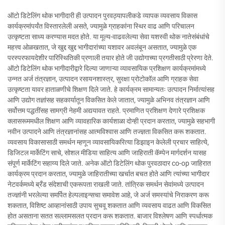
ऑटो डिटेलिंग थोक भागीदारी ही उत्पादन पुरवठ्यापलीकडे व्यापक व्यवसाय विकास
कार्यक्रमांपर्यंत विस्तारलेली असते, ज्यामुळे ग्राहकांना स्थिर वाढ आणि परिचालन
उत्कृष्टता साध्य करण्यास मदत होते. या मूल्य-वाढवलेल्या सेवा यशस्वी थोक नातेसंबंधांचे
महत्त्व ओळखतात, जे खुद्द खुद्द भागीदारांच्या यशावर अवलंबून असतात, ज्यामुळे एक
परस्परफायदेशीर पारिस्थितिकी प्रणाली तयार होते जी उद्योगाच्या प्रगतीसाठी प्रेरणा देते.
ऑटो डिटेलिंग थोक भागीदारीद्वारे दिल्या जाणाऱ्या व्यावसायिक प्रशिक्षण कार्यक्रमांमध्ये
उन्नत अर्ज तंत्रज्ञान, उत्पादन रसायनशास्त्र, सुरक्षा प्रोटोकॉल आणि ग्राहक सेवा
उत्कृष्टता यावर हाताळणीचे शिक्षण दिले जाते. हे कार्यक्रम सामान्यतः उत्पादन निर्मात्यांसह
आणि उद्योग तज्ञांसह सहकार्यातून विकसित केले जातात, ज्यामुळे अभिनव तंत्रज्ञान आणि
सर्वोत्तम पद्धतींसह सामग्री नेहमी अद्ययावत राहते. प्रमाणित प्रशिक्षण देणारे प्रशिक्षक
क्लासरूममधील शिक्षण आणि व्यावहारिक कार्यशाळा दोन्ही प्रदान करतात, ज्यामुळे सहभागी
नवीन उत्पादने आणि तंत्रज्ञानांसह आत्मविश्वास आणि तज्ज्ञता विकसित करू शकतात.
व्यवसाय विकासासाठी समर्थन म्हणून व्यावसायिकरित्या डिझाइन केलेली प्रचार साहित्ये,
डिजिटल मार्केटिंग साचे, सोशल मीडिया साहित्य आणि जाहिराती कॅम्पेन मार्गदर्शन यासह
संपूर्ण मार्केटिंग सहाय्य दिले जाते. अनेक ऑटो डिटेलिंग थोक पुरवठादार co-op जाहिरात
कार्यक्रम प्रदान करतात, ज्यामुळे जाहिरातीच्या खर्चात बचत होते आणि त्यांच्या भागीदार
नेटवर्कमध्ये ब्रँड संदेशाची एकरूपता राखली जाते. तांत्रिक समर्थन सेवांमध्ये उत्पादन
तज्ज्ञांनी भरलेल्या समर्पित हेल्पलाइन्सचा समावेश आहे, जे अर्ज समस्यांचे निराकरण करू
शकतात, विशिष्ट आव्हानांसाठी उपाय सुचवू शकतात आणि व्यवसाय वाढत आणि विकसित
होत असताना सतत सल्लामसलत प्रदान करू शकतात. बाजार विश्लेषण आणि स्पर्धात्मक