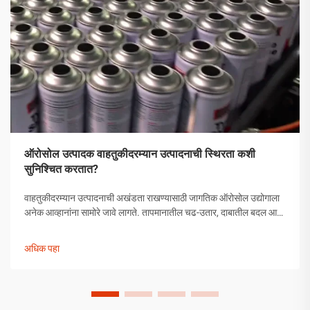
ऑरोसोल उत्पादक वाहतुकीदरम्यान उत्पादनाची स्थिरता कशी
सुनिश्चित करतात?
वाहतुकीदरम्यान उत्पादनाची अखंडता राखण्यासाठी जागतिक ऑरोसोल उद्योगाला
अनेक आव्हानांना सामोरे जावे लागते. तापमानातील चढ-उतार, दाबातील बदल आणि
हाताळणीच्या समस्यांपासून मोकळे व्हायला ऑरोसोल उत्पादकांनी व्यापक
उपाययोजना राबविल्या पाहिजेत.
अधिक पहा