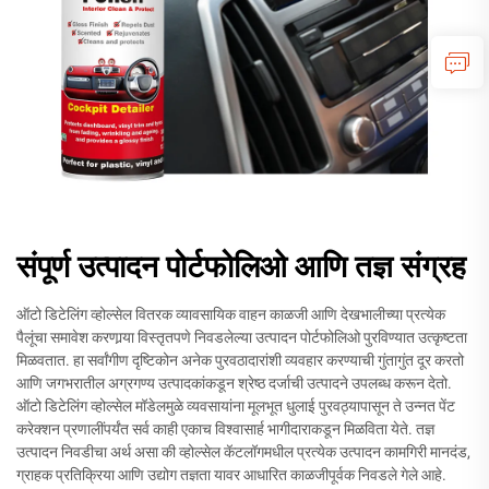
संपूर्ण उत्पादन पोर्टफोलिओ आणि तज्ञ संग्रह
ऑटो डिटेलिंग व्होल्सेल वितरक व्यावसायिक वाहन काळजी आणि देखभालीच्या प्रत्येक
पैलूंचा समावेश करणार्‍या विस्तृतपणे निवडलेल्या उत्पादन पोर्टफोलिओ पुरविण्यात उत्कृष्टता
मिळवतात. हा सर्वांगीण दृष्टिकोन अनेक पुरवठादारांशी व्यवहार करण्याची गुंतागुंत दूर करतो
आणि जगभरातील अग्रगण्य उत्पादकांकडून श्रेष्ठ दर्जाची उत्पादने उपलब्ध करून देतो.
ऑटो डिटेलिंग व्होल्सेल मॉडेलमुळे व्यवसायांना मूलभूत धुलाई पुरवठ्यापासून ते उन्नत पेंट
करेक्शन प्रणालींपर्यंत सर्व काही एकाच विश्वासार्ह भागीदाराकडून मिळविता येते. तज्ञ
उत्पादन निवडीचा अर्थ असा की व्होल्सेल कॅटलॉगमधील प्रत्येक उत्पादन कामगिरी मानदंड,
ग्राहक प्रतिक्रिया आणि उद्योग तज्ञता यावर आधारित काळजीपूर्वक निवडले गेले आहे.