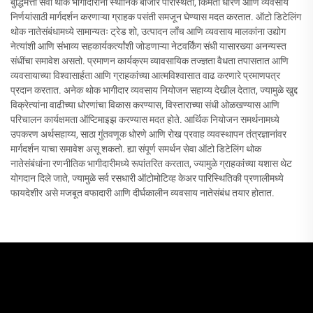
बुद्धिमत्ता सेवा थोक भागीदारांना स्थानिक बाजार परिस्थिती, किमती धोरणे आणि व्यवसाय
निर्णयांसाठी मार्गदर्शन करणाऱ्या ग्राहक पसंती समजून घेण्यास मदत करतात. ऑटो डिटेलिंग
थोक नातेसंबंधामध्ये सामान्यतः ट्रेड शो, उत्पादन लाँच आणि व्यवसाय मालकांना उद्योग
नेत्यांशी आणि संभाव्य सहकार्यकर्त्यांशी जोडणाऱ्या नेटवर्किंग संधी यासारख्या अनन्यस्त
संधींचा समावेश असतो. प्रमाणन कार्यक्रम व्यावसायिक तज्ज्ञता वैधता तपासतात आणि
व्यवसायाच्या विश्वासार्हता आणि ग्राहकांच्या आत्मविश्वासात वाढ करणारे प्रमाणपत्र
प्रदान करतात. अनेक थोक भागीदार व्यवसाय नियोजन सहाय्य देखील देतात, ज्यामुळे खुद्द
विक्रेत्यांना वाढीच्या धोरणांचा विकास करण्यास, विस्ताराच्या संधी ओळखण्यास आणि
परिचालन कार्यक्षमता ऑप्टिमाइझ करण्यास मदत होते. आर्थिक नियोजन समर्थनामध्ये
उपकरण अर्थसहाय्य, साठा गुंतवणूक धोरणे आणि रोख प्रवाह व्यवस्थापन तंत्रज्ञानांवर
मार्गदर्शन याचा समावेश असू शकतो. ह्या संपूर्ण समर्थन सेवा ऑटो डिटेलिंग थोक
नातेसंबंधांना रणनीतिक भागीदारीमध्ये रूपांतरित करतात, ज्यामुळे ग्राहकांच्या यशास थेट
योगदान दिले जाते, ज्यामुळे सर्व रसधारी ऑटोमोटिव्ह केअर पारिस्थितिकी प्रणालीमध्ये
फायदेशीर असे मजबूत वफादारी आणि दीर्घकालीन व्यवसाय नातेसंबंध तयार होतात.