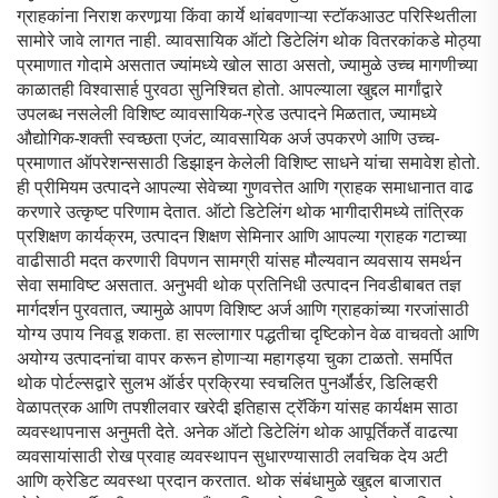
ग्राहकांना निराश करणार्‍या किंवा कार्ये थांबवणाऱ्या स्टॉकआउट परिस्थितीला
सामोरे जावे लागत नाही. व्यावसायिक ऑटो डिटेलिंग थोक वितरकांकडे मोठ्या
प्रमाणात गोदामे असतात ज्यांमध्ये खोल साठा असतो, ज्यामुळे उच्च मागणीच्या
काळातही विश्वासार्ह पुरवठा सुनिश्चित होतो. आपल्याला खुद्दल मार्गांद्वारे
उपलब्ध नसलेली विशिष्ट व्यावसायिक-ग्रेड उत्पादने मिळतात, ज्यामध्ये
औद्योगिक-शक्ती स्वच्छता एजंट, व्यावसायिक अर्ज उपकरणे आणि उच्च-
प्रमाणात ऑपरेशन्ससाठी डिझाइन केलेली विशिष्ट साधने यांचा समावेश होतो.
ही प्रीमियम उत्पादने आपल्या सेवेच्या गुणवत्तेत आणि ग्राहक समाधानात वाढ
करणारे उत्कृष्ट परिणाम देतात. ऑटो डिटेलिंग थोक भागीदारीमध्ये तांत्रिक
प्रशिक्षण कार्यक्रम, उत्पादन शिक्षण सेमिनार आणि आपल्या ग्राहक गटाच्या
वाढीसाठी मदत करणारी विपणन सामग्री यांसह मौल्यवान व्यवसाय समर्थन
सेवा समाविष्ट असतात. अनुभवी थोक प्रतिनिधी उत्पादन निवडीबाबत तज्ञ
मार्गदर्शन पुरवतात, ज्यामुळे आपण विशिष्ट अर्ज आणि ग्राहकांच्या गरजांसाठी
योग्य उपाय निवडू शकता. हा सल्लागार पद्धतीचा दृष्टिकोन वेळ वाचवतो आणि
अयोग्य उत्पादनांचा वापर करून होणाऱ्या महागड्या चुका टाळतो. समर्पित
थोक पोर्टल्सद्वारे सुलभ ऑर्डर प्रक्रिया स्वचलित पुनर्ऑर्डर, डिलिव्हरी
वेळापत्रक आणि तपशीलवार खरेदी इतिहास ट्रॅकिंग यांसह कार्यक्षम साठा
व्यवस्थापनास अनुमती देते. अनेक ऑटो डिटेलिंग थोक आपूर्तिकर्ते वाढत्या
व्यवसायांसाठी रोख प्रवाह व्यवस्थापन सुधारण्यासाठी लवचिक देय अटी
आणि क्रेडिट व्यवस्था प्रदान करतात. थोक संबंधामुळे खुद्दल बाजारात