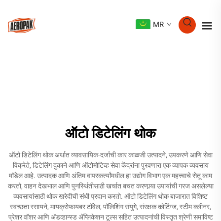
MR
ऑटो डिटेलिंग थोक
ऑटो डिटेलिंग थोक अर्थात व्यावसायिक-दर्जाची कार काळजी उत्पादने, उपकरणे आणि सेवा
विक्रेते, डिटेलिंग दुकाने आणि ऑटोमोटिव्ह सेवा केंद्रांना पुरवणारा एक व्यापक व्यवसाय
मॉडेल आहे. उत्पादक आणि अंतिम वापरकर्त्यांमधील हा उद्योग विभाग एक महत्त्वाचे सेतू काम
करतो, वाहन देखभाल आणि पुनर्स्थितीसाठी खर्चात बचत करणार्‍या उपायांची गरज असलेल्या
व्यवसायांसाठी थोक खरेदीची संधी प्रदान करतो. ऑटो डिटेलिंग थोक बाजारात विशिष्ट
स्वच्छता रसायने, मायक्रोफायबर टॉवेल, पॉलिशिंग संयुगे, संरक्षक कोटिंग्ज, स्टीम क्लीनर,
प्रेशर वॉशर आणि अ‍ॅडव्हान्स्ड अ‍ॅप्लिकेशन टूल्स सहित उत्पादनांची विस्तृत श्रेणी समाविष्ट