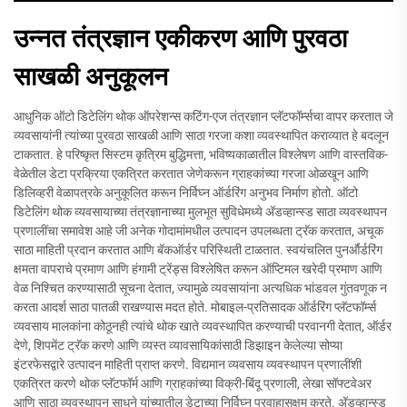
उन्नत तंत्रज्ञान एकीकरण आणि पुरवठा
साखळी अनुकूलन
आधुनिक ऑटो डिटेलिंग थोक ऑपरेशन्स कटिंग-एज तंत्रज्ञान प्लॅटफॉर्म्सचा वापर करतात जे
व्यवसायांनी त्यांच्या पुरवठा साखळी आणि साठा गरजा कशा व्यवस्थापित कराव्यात हे बदलून
टाकतात. हे परिष्कृत सिस्टम कृत्रिम बुद्धिमत्ता, भविष्यकाळातील विश्लेषण आणि वास्तविक-
वेळेतील डेटा प्रक्रिया एकत्रित करतात जेणेकरून ग्राहकांच्या गरजा ओळखून आणि
डिलिव्हरी वेळापत्रके अनुकूलित करून निर्विघ्न ऑर्डरिंग अनुभव निर्माण होतो. ऑटो
डिटेलिंग थोक व्यवसायाच्या तंत्रज्ञानाच्या मुलभूत सुविधेमध्ये अ‍ॅडव्हान्स्ड साठा व्यवस्थापन
प्रणालींचा समावेश आहे जी अनेक गोदामांमधील उत्पादन उपलब्धता ट्रॅक करतात, अचूक
साठा माहिती प्रदान करतात आणि बॅकऑर्डर परिस्थिती टाळतात. स्वयंचलित पुनर्ऑर्डरिंग
क्षमता वापराचे प्रमाण आणि हंगामी ट्रेंड्स विश्लेषित करून ऑप्टिमल खरेदी प्रमाण आणि
वेळ निश्चित करण्यासाठी सूचना देतात, ज्यामुळे व्यवसायांना अत्यधिक भांडवल गुंतवणूक न
करता आदर्श साठा पातळी राखण्यास मदत होते. मोबाइल-प्रतिसादक ऑर्डरिंग प्लॅटफॉर्म्स
व्यवसाय मालकांना कोठूनही त्यांचे थोक खाते व्यवस्थापित करण्याची परवानगी देतात, ऑर्डर
देणे, शिपमेंट ट्रॅक करणे आणि व्यस्त व्यावसायिकांसाठी डिझाइन केलेल्या सोप्या
इंटरफेसद्वारे उत्पादन माहिती प्राप्त करणे. विद्यमान व्यवसाय व्यवस्थापन प्रणालींशी
एकत्रित करणे थोक प्लॅटफॉर्म आणि ग्राहकांच्या विक्री-बिंदू प्रणाली, लेखा सॉफ्टवेअर
आणि साठा व्यवस्थापन साधने यांच्यातील डेटाच्या निर्विघ्न प्रवाहासक्षम करते. अ‍ॅडव्हान्स्ड