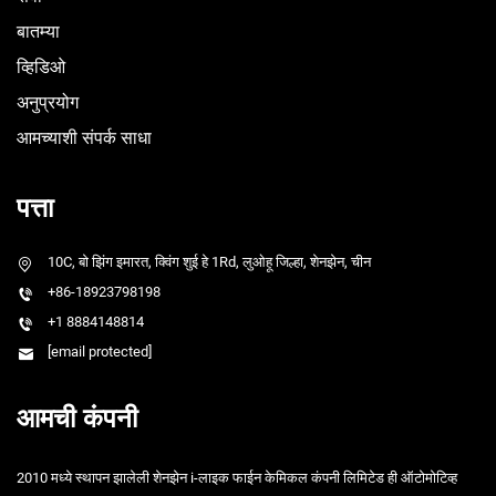
बातम्या
व्हिडिओ
अनुप्रयोग
आमच्याशी संपर्क साधा
पत्ता
10C, बो झिंग इमारत, क्विंग शुई हे 1Rd, लुओहू जिल्हा, शेनझेन, चीन
+86-18923798198
+1 8884148814
[email protected]
आमची कंपनी
2010 मध्ये स्थापन झालेली शेनझेन i-लाइक फाईन केमिकल कंपनी लिमिटेड ही ऑटोमोटिव्ह