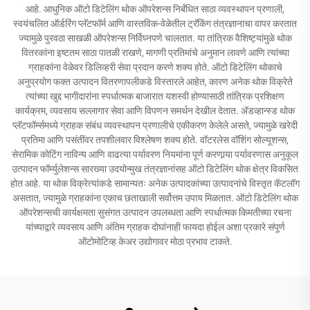
आहे. आधुनिक ऑटो डिटेलिंग थोक ऑपरेशन्स निर्बंधित साठा व्यवस्थापन प्रणाली,
स्वयंचलित ऑर्डरिंग प्लॅटफॉर्म आणि वास्तविक-वेळेतील ट्रॅकिंग तंत्रज्ञानाचा वापर करतात
ज्यामुळे पुरवठा साखळी ऑपरेशन्स निर्विघ्नपणे चालतात. या तांत्रिक वैशिष्ट्यांमुळे थोक
वितरकांना इष्टतम साठा पातळी राखणे, मागणी प्रतिमांचे अनुमान लावणे आणि त्यांच्या
ग्राहकांना वेळेवर डिलिव्हरी सेवा प्रदान करणे शक्य होते. ऑटो डिटेलिंग थोकाचे
अनुप्रयोग फक्त उत्पादन वितरणापलीकडे विस्तारले आहेत, कारण अनेक थोक विक्रेते
त्यांच्या खुद्द भागीदारांना स्पर्धात्मक बाजारात यशस्वी होण्यासाठी तांत्रिक प्रशिक्षण
कार्यक्रम, व्यवसाय सल्लागार सेवा आणि विपणन समर्थन देखील देतात. अ‍ॅडव्हान्स्ड थोक
प्लॅटफॉर्म्समध्ये ग्राहक संबंध व्यवस्थापन प्रणालीचे एकीकरण केलेले असते, ज्यामुळे खरेदी
प्रतिमा आणि पसंतींवर तपशीलवार विश्लेषण शक्य होते. वॉटरलेस वॉशिंग सोल्यूशन्स,
सेरामिक कोटिंग नाविन्य आणि वाढत्या पर्यावरण नियमांना पूर्ण करणार्‍या पर्यावरणास अनुकूल
उत्पादन फॉर्म्युलेशन्स सारख्या उदयोन्मुख तंत्रज्ञानांसह ऑटो डिटेलिंग थोक क्षेत्र विकसित
होत आहे. या थोक विक्रेत्यांकडे सामान्यतः अनेक उत्पादकांच्या उत्पादनांचे विस्तृत कॅटलॉग
असतात, ज्यामुळे ग्राहकांना एकाच छताखाली सर्वोत्तम उपाय मिळतात. ऑटो डिटेलिंग थोक
ऑपरेशन्सची कार्यक्षमता सुसंगत उत्पादन उपलब्धता आणि स्पर्धात्मक किमतीच्या रचना
यांच्याद्वारे व्यवसाय आणि अंतिम ग्राहक दोघांनाही फायदा होईल अशा प्रकारे संपूर्ण
ऑटोमोटिव्ह केअर उद्योगावर मोठा प्रभाव टाकते.