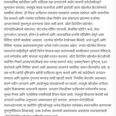
व्यावसायिक खरेदीदार आणि तांत्रिक तज्ञ उत्पादनांचे कठोर चाचणी प्रोटोकॉलद्वारे
मूल्यांकन करतात, ज्यामुळे केवळ चाचणीला उत्तीर्ण झालेली उपाय व्होल्सेल कॅटलॉगमध्ये
समाविष्ट होतात. ही निवड प्रक्रिया व्यवसाय मालकांना असंख्य संशोधन आणि चाचणीचा
वेळ वाचवते आणि त्यांच्या प्रतिष्ठेस धोका निर्माण करू शकणार्‍या खालच्या दर्जाच्या
उत्पादनांमध्ये गुंतवणूक करण्याचा धोका कमी करते. ऑटो डिटेलिंग व्होल्सेल
पोर्टफोलिओमध्ये सामान्यत: वॉटरलेस वॉशिंग प्रणाली, सेरामिक कोटिंग अर्ज, लेदर
पुनर्स्थापन उत्पादने, इंजिन बे क्लीनर्स आणि व्यावसायिक-दर्जाचे पॉलिशिंग संयुगे अशा
विशिष्ट श्रेणी समाविष्ट असतात. प्रत्येक श्रेणीत वेगवेगळ्या किंमती, अर्ज पद्धती आणि
विशिष्ट ग्राहक आवश्यकतांनुसार अनेक पर्याय उपलब्ध आहेत. उन्नत व्होल्सेल वितरक
व्यापारांना माहितीपूर्ण खरेदी निर्णय घेण्यास मदत करण्यासाठी तपशीलवार उत्पादन वैशिष्ट्ये,
अर्ज मार्गदर्शक आणि संगतता चार्ट्सही प्रदान करतात. ऑटो डिटेलिंग व्होल्सेल कॅटलॉगची
सर्वांगीण निसर्ग उत्पादनांपलीकडे वाफ स्वच्छ करणारे यंत्र, एक्सट्रॅक्शन युनिट्स, एअर
कंप्रेसर्स आणि विशिष्ट साधने अशी आवश्यक उपकरणे समाविष्ट करून विस्तारित आहे. हा
एक-स्टॉप खरेदी दृष्टिकोन खरेदी प्रक्रिया सुलभ करतो आणि सर्व खरेदीमध्ये उत्पादन
संगतता आणि सुसंगत गुणवत्ता मानदंड यांची खात्री करतो. नियमित कॅटलॉग अद्ययावत
करणे नवीन उत्पादने आणि उदयोन्मुख तंत्रज्ञानाची भर घालते, ज्यामुळे व्होल्सेल भागीदार
उद्योग विकासाच्या अग्रभागी राहतात. उत्पादन निवडीच्या प्रक्रियेत पर्यावरणीय घटक,
सुरक्षा नियम आणि प्रादेशिक पसंतींचाही विचार केला जातो, ज्यामुळे शिफारस केलेली सर्व
उत्पादने स्थानिक अनुपालन आवश्यकता पूर्ण करतात. उत्पादन पोर्टफोलिओ
व्यवस्थापनाच्या या सर्वांगीण दृष्टिकोनमुळे अनेक विक्रेता नातेसंबंध व्यवस्थापित करण्याच्या
गुंतागुंतीशिवाय विश्वासार्ह, उच्च दर्जाच्या उपायांची आवश्यकता असलेल्या व्यवसायांसाठी