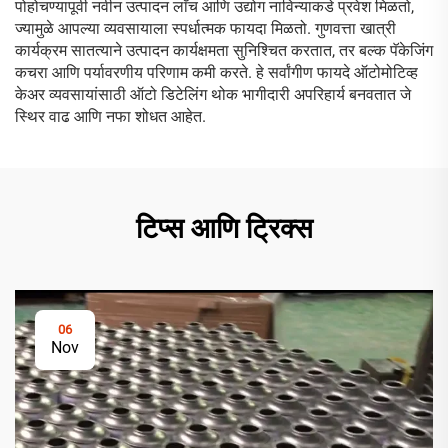
पोहोचण्यापूर्वी नवीन उत्पादन लाँच आणि उद्योग नाविन्याकडे प्रवेश मिळतो,
ज्यामुळे आपल्या व्यवसायाला स्पर्धात्मक फायदा मिळतो. गुणवत्ता खात्री
कार्यक्रम सातत्याने उत्पादन कार्यक्षमता सुनिश्चित करतात, तर बल्क पॅकेजिंग
कचरा आणि पर्यावरणीय परिणाम कमी करते. हे सर्वांगीण फायदे ऑटोमोटिव्ह
केअर व्यवसायांसाठी ऑटो डिटेलिंग थोक भागीदारी अपरिहार्य बनवतात जे
स्थिर वाढ आणि नफा शोधत आहेत.
टिप्स आणि ट्रिक्स
06
Nov