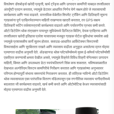
विश्लेषण डॅशबोर्ड्स खरेदी प्रवृत्ती, खर्च ट्रेंड्स आणि उत्पादन कामगिरी याबद्दल तपशीलवार
अंतर्दृष्टी प्रदान करतात, ज्यामुळे डेटावर आधारित निर्णय घेणे सक्षम होते जे व्यवसायाची
कार्यक्षमता आणि नफा वाढवते. वास्तविक-वेळेतील शिपमेंट ट्रॅकिंग आणि डिलिव्हरी सूचना
ग्राहकांना पूर्ण प्रक्रियेदरम्यान माहिती राखण्यास खात्री करतात, तर GPS-सक्षम
डिलिव्हरी रूटिंग तर्कशास्त्राची कार्यक्षमता वाढवते आणि पर्यावरणीय प्रभाव कमी करते.
ऑटो डिटेलिंग थोक तंत्रज्ञान पायाभूत सुविधेमध्ये डिजिटल बिलिंग, देयक प्रक्रिया आणि
तपशीलवार खरेदी इतिहास प्रवेश यासारख्या मजबूत ग्राहक पोर्टल सुविधांचा समावेश आहे
ज्यामुळे प्रशासकीय कार्ये सुलभ होतात. क्लाउड-आधारित आर्किटेक्चर सिस्टमची
विश्वासार्हता आणि सुरक्षितता राखते आणि व्यवसाय वाढीला अनुकूल असलेल्या द्रुत मोठ्या
प्रमाणात वाढीस अनुमती देते. अ‍ॅडव्हान्स्ड थोक प्लॅटफॉर्म्समध्ये मुख्य ई-कॉमर्स प्लॅटफॉर्म्सशी
एकत्रित करण्याची क्षमता देखील असते, ज्यामुळे विक्रेते विविध विक्री चॅनेल्सवर उत्पादन
माहिती, किंमत आणि उपलब्धता डेटा स्वयंचलितपणे सिंक करू शकतात. भविष्यकाळातील
देखभाल अल्गोरिदम सिस्टम कामगिरीचे निरीक्षण करतात आणि ग्राहकांच्या अनुभवावर
परिणाम होण्यापूर्वी संभाव्य समस्यांचे निराकरण करतात. ही तांत्रिक नाविन्ये ऑटो डिटेलिंग
थोक व्यवसायाला एका पारंपारिक वितरण मॉडेलपासून एक रणनीतिक व्यवसाय भागीदारीमध्ये
बदलतात जी कार्यक्षमता वाढवते, खर्च कमी करते आणि ऑटोमोटिव्ह केअर व्यवसायांसाठी
मोठ्या प्रमाणात वाढीस अनुमती देते.