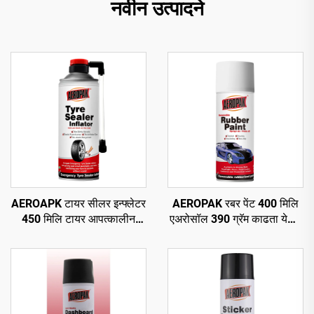
नवीन उत्पादने
AEROAPK टायर सीलर इन्फ्लेटर
AEROPAK रबर पेंट 400 मिलि
450 मिलि टायर आपत्कालीन
एअरोसॉल 390 ग्रॅम काढता येणारे
दुरुस्ती आणि ट्यूबलेस टायरसाठी
स्प्रे पेंट चाकांसाठी
वायू भरणे