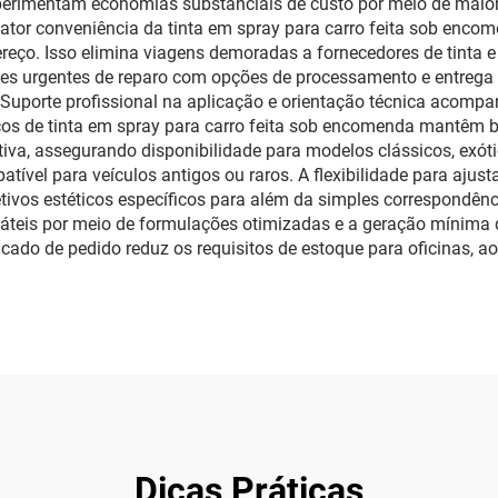
erimentam economias substanciais de custo por meio de maior 
fator conveniência da tinta em spray para carro feita sob encome
ço. Isso elimina viagens demoradas a fornecedores de tinta e a
des urgentes de reparo com opções de processamento e entrega
. Suporte profissional na aplicação e orientação técnica acomp
ços de tinta em spray para carro feita sob encomenda mantêm 
a, assegurando disponibilidade para modelos clássicos, exót
el para veículos antigos ou raros. A flexibilidade para ajustar 
ivos estéticos específicos para além da simples correspondênci
láteis por meio de formulações otimizadas e a geração mínim
lificado de pedido reduz os requisitos de estoque para oficina
Dicas Práticas