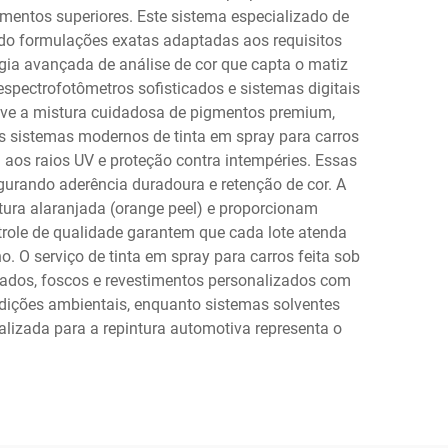
amentos superiores. Este sistema especializado de
ndo formulações exatas adaptadas aos requisitos
gia avançada de análise de cor que capta o matiz
espectrofotômetros sofisticados e sistemas digitais
olve a mistura cuidadosa de pigmentos premium,
Os sistemas modernos de tinta em spray para carros
 aos raios UV e proteção contra intempéries. Essas
urando aderência duradoura e retenção de cor. A
xtura alaranjada (orange peel) e proporcionam
trole de qualidade garantem que cada lote atenda
o. O serviço de tinta em spray para carros feita sob
ados, foscos e revestimentos personalizados com
dições ambientais, enquanto sistemas solventes
izada para a repintura automotiva representa o