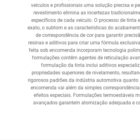
veículos e profissionais uma solução precisa e p
revestimento elimina as incertezas tradicional
específicos de cada veículo. O processo de tint
exato, o subtom e as características do acabamento
de correspondência de cor para garantir preci
resinas e aditivos para criar uma fórmula exclusi
feita sob encomenda incorporam tecnologia polimér
formulações contêm agentes de reticulação avan
formulação da tinta inclui aditivos especial
propriedades superiores de nivelamento, resulta
rigorosos padrões da indústria automotiva quanto à 
encomenda vai além da simples correspondência 
efeitos especiais. Formulações termoestáveis 
avançados garantem atomização adequada e cons