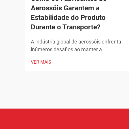
Aerossóis Garantem a
Estabilidade do Produto
Durante o Transporte?
A indústria global de aerossóis enfrenta
inúmeros desafios ao manter a
integridade dos produtos durante o
VER MAIS
transporte. Desde flutuações de
temperatura até mudanças de pressão e
preocupações com manipulação, os
fabricantes de aerossóis devem
implementar soluções abrangentes para
assegurar a estabilidade do produto.