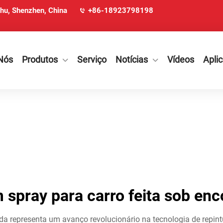
ohu, Shenzhen, China
+86-18923798198
Nós
Produtos
Serviço
Notícias
Vídeos
Apli
m spray para carro feita sob e
da representa um avanço revolucionário na tecnologia de repint