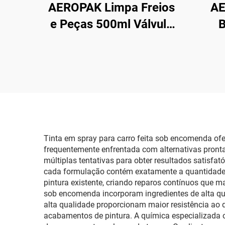
AEROPAK Limpa Freios
AE
e Peças 500ml Válvula
B
360° Limpeza em
Aero
Segundos para Freios
Spr
Tinta em spray para carro feita sob encomenda ofe
frequentemente enfrentada com alternativas prontas
múltiplas tentativas para obter resultados satisfató
cada formulação contém exatamente a quantidade n
pintura existente, criando reparos contínuos que m
sob encomenda incorporam ingredientes de alta q
alta qualidade proporcionam maior resistência ao
acabamentos de pintura. A química especializada o