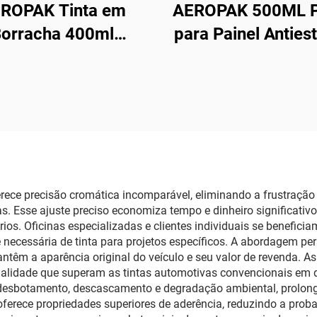
ROPAK Tinta em
AEROPAK 500ML P
orracha 400ml
para Painel Anties
ssol 390g Tinta em
Limpeza e Prote
ay Removível para
Interna
Rodas
rece precisão cromática incomparável, eliminando a frustração
. Esse ajuste preciso economiza tempo e dinheiro significativo
rios. Oficinas especializadas e clientes individuais se benefici
ecessária de tinta para projetos específicos. A abordagem per
antêm a aparência original do veículo e seu valor de revenda. As
ualidade que superam as tintas automotivas convencionais em
 desbotamento, descascamento e degradação ambiental, prolonga
ferece propriedades superiores de aderência, reduzindo a proba