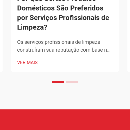
Domésticos São Preferidos
por Serviços Profissionais de
Limpeza?
Os serviços profissionais de limpeza
construíram sua reputação com base na
entrega de resultados excepcionais que
VER MAIS
superam os padrões típicos de limpeza
doméstica. Os produtos que escolhem
não são seleções arbitrárias, mas
soluções cuidadosamente selecionadas
que demonstraram sua eficácia ao longo
do tempo.