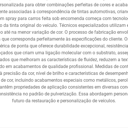
ersonalizada para obter combinações perfeitas de cores e acab
mente associadas à correspondência de tintas automotivas, cria
a em spray para carros feita sob encomenda começa com tecnolo
 da tinta original do veículo. Técnicos especializados utilizam 
são até na menor variação de cor. O processo de fabricação env
va que corresponda perfeitamente às especificações do cliente. 
ica de ponta que oferece durabilidade excepcional, resistência
çados que criam uma ligação molecular com o substrato, asseg
izados que melhoram as características de fluidez, reduzem a te
ndo em acabamentos de qualidade profissional. Medidas de con
precisão da cor, nível de brilho e características de desempenh
de cor, incluindo acabamentos especiais como metálicos, perol
mantêm propriedades de aplicação consistentes em diversas con
istência no padrão de pulverização. Essa abordagem personal
futuro da restauração e personalização de veículos.