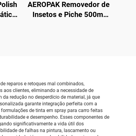
olish
AEROPAK Removedor de
tático
Insetos e Piche 500ml
ção
Limpa Asfalto, Fezes de
Pássaros e Sujeira de
Estrada
 de reparos e retoques mal combinados,
s aos clientes, eliminando a necessidade de
am da redução no desperdício de material, já que
sonalizada garante integração perfeita com a
 formulações de tinta em spray para carro feitas
 durabilidade e desempenho. Esses componentes de
ndo significativamente a vida útil dos
bilidade de falhas na pintura, lascamento ou