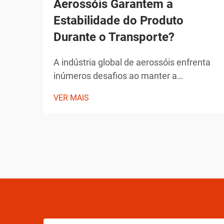
Aerossóis Garantem a
Estabilidade do Produto
Durante o Transporte?
A indústria global de aerossóis enfrenta
inúmeros desafios ao manter a
integridade dos produtos durante o
VER MAIS
transporte. Desde flutuações de
temperatura até mudanças de pressão e
preocupações com manipulação, os
fabricantes de aerossóis devem
implementar soluções abrangentes para
assegurar a estabilidade do produto.