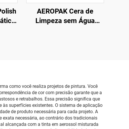
olish
AEROPAK Cera de
tático
Limpeza sem Água
ção
500ml Limpeza da
Superfície do Carro e
Cera para Carroceria
ma como você realiza projetos de pintura. Você
correspondência de cor com precisão garante que a
stosos e retrabalhos. Essa precisão significa que
às superfícies existentes. O sistema de aplicação
ade de produto necessária para cada projeto. A
exata necessária, ao contrário dos tradicionais
nal alcançada com a tinta em aerossol misturada