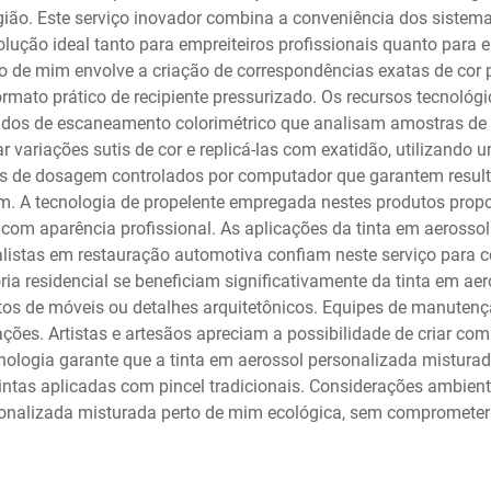
ião. Este serviço inovador combina a conveniência dos sistem
lução ideal tanto para empreiteiros profissionais quanto para 
o de mim envolve a criação de correspondências exatas de cor pa
to prático de recipiente pressurizado. Os recursos tecnológic
os de escaneamento colorimétrico que analisam amostras de tint
 variações sutis de cor e replicá-las com exatidão, utilizando
as de dosagem controlados por computador que garantem resultad
m. A tecnologia de propelente empregada nestes produtos propo
e com aparência profissional. As aplicações da tinta em aeros
ialistas em restauração automotiva confiam neste serviço para c
oria residencial se beneficiam significativamente da tinta em a
os de móveis ou detalhes arquitetônicos. Equipes de manutenç
ções. Artistas e artesãos apreciam a possibilidade de criar co
nologia garante que a tinta em aerossol personalizada misturad
ntas aplicadas com pincel tradicionais. Considerações ambien
sonalizada misturada perto de mim ecológica, sem compromete