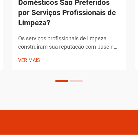
Domésticos São Preferidos
por Serviços Profissionais de
Limpeza?
Os serviços profissionais de limpeza
construíram sua reputação com base na
entrega de resultados excepcionais que
VER MAIS
superam os padrões típicos de limpeza
doméstica. Os produtos que escolhem
não são seleções arbitrárias, mas
soluções cuidadosamente selecionadas
que demonstraram sua eficácia ao longo
do tempo.