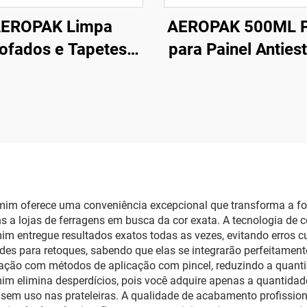
EROPAK Limpa
AEROPAK 500ML P
ofados e Tapetes
para Painel Anties
moso 500ml Limpa
Limpeza e Prote
Tudo
Interna
mim oferece uma conveniência excepcional que transforma a for
s a lojas de ferragens em busca da cor exata. A tecnologia de 
m entregue resultados exatos todas as vezes, evitando erros cu
s para retoques, sabendo que elas se integrarão perfeitamente 
ação com métodos de aplicação com pincel, reduzindo a quantid
m elimina desperdícios, pois você adquire apenas a quantidade 
 sem uso nas prateleiras. A qualidade de acabamento profissio