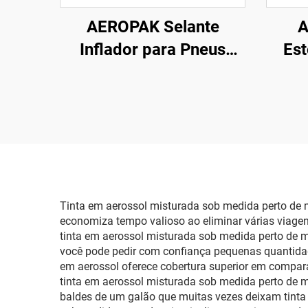
AEROPAK Selante
A
Inflador para Pneus
Est
450ml Reparo de
Espu
Emergência e Inflação
para Pneus Sem Câmara
Tinta em aerossol misturada sob medida perto de 
economiza tempo valioso ao eliminar várias viagen
tinta em aerossol misturada sob medida perto de mi
você pode pedir com confiança pequenas quantidade
em aerossol oferece cobertura superior em compar
tinta em aerossol misturada sob medida perto de mi
baldes de um galão que muitas vezes deixam tinta