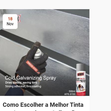
18
2
Nov
No
Como Escolher a Melhor Tinta
Co